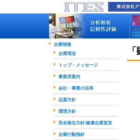
品質技術サービス TOP
故障解析・構造解析
断面研磨・加工観察・分析
表面・材料・異物・汚染分析
信頼性試験・評価
化学反応機構研究所
装置別メニュー
分析対象
装置一覧
技術資料
最新情報
分析技術者ブログ
企業情報
品質技術サービス TOP
故障解析・構造解析
断面研磨・加工観察・分析
表面・材料・異物・汚染分析
信頼性試験・評価
化学反応機構研究所
装置別メニュー
分析対象
装置一覧
技術資料
最新情報
分析技術者ブログ
「
企業理念
トップ・メッセージ
事業所案内
会社・事業の沿革
品質方針
環境方針
安全衛生方針/健康企業宣言
企業行動指針