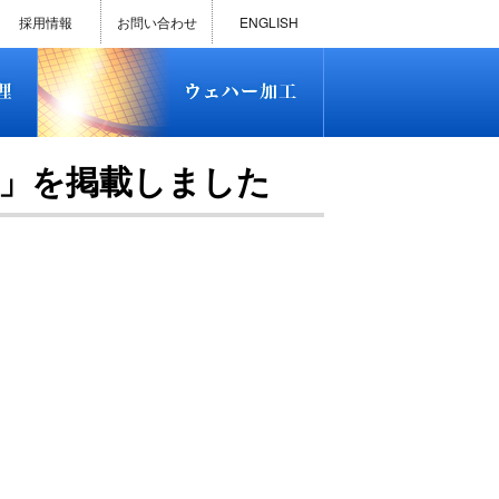
)
半導体プロセス受託加工サービス
MEMS ファウンドリーサービス
精密貫通孔加工
テスト用膜付きウェハー
評価用めっき付きシリコンウエ
研削研磨・ダイシング加工
ダイヤモンドワイヤー販売
ウェハー加工実績
ウェハー販売(Si/SOI/SiC/GaAs)
ウェハーケース販売
ICP-MS汚染分析受託サービス
TXRF汚染分析受託サービス
石英基板・ガラスウェハ加工
恋する半導体（セミコイ）
恋するパワー半導体（つよこ
ハ
い）
採用情報
お問い合わせ
ENGLISH
)
半導体プロセス受託加工サービス
MEMS ファウンドリーサービス
精密貫通孔加工
テスト用膜付きウェハー
評価用めっき付きシリコンウエ
研削研磨・ダイシング加工
ダイヤモンドワイヤー販売
ウェハー加工実績
ウェハー販売(Si/SOI/SiC/GaAs)
ウェハーケース販売
ICP-MS汚染分析受託サービス
TXRF汚染分析受託サービス
石英基板・ガラスウェハ加工
恋する半導体（セミコイ）
恋するパワー半導体（つよこ
」を掲載しました
ハ
い）