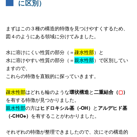
に区別）
まずはこの３種の構造的特徴を見つけやすくするため、
図４のようにある領域に分けてみました。
水に溶けにくい性質の部分（＝
疎水性部
）と
水に溶けやすい性質の部分（＝
親水性部
）で区別してい
ますので、
これらの特徴を直観的に探っていきます。
疎水性部
はどれも輪のような
環状構造
と
二重結合（
▢
）
を有する特徴が見つかりました。
親水性部
の方は
ヒドロキシル基（
-OH
）
と
アルデヒド基
（
-CHO※
）
を有することがわかりました。
それぞれの特徴が整理できましたので、次にその構造的