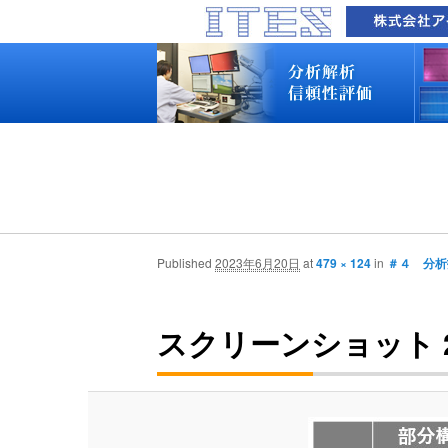
品質技術サービス TOP
故障解析・構造解析
断面研磨・加工観察・分析
表面・材料・異物・汚染分析
信頼性試験・評価
化学反応機構研究所
装置別メニュー
分析対象
装置一覧
技術資料
最新情報
分析技術者ブログ
品質技術サービス TOP
故障解析・構造解析
断面研磨・加工観察・分析
表面・材料・異物・汚染分析
信頼性試験・評価
化学反応機構研究所
装置別メニュー
分析対象
装置一覧
技術資料
最新情報
分析技術者ブログ
Published
2023年6月20日
at
479 × 124
in
＃４ 分析
スクリーンショット 2023