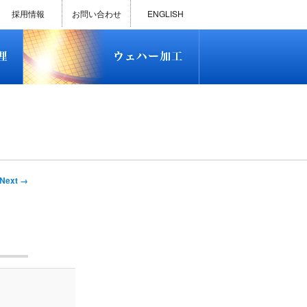
)
半導体プロセス受託加工サービス
MEMS ファウンドリーサービス
精密貫通孔加工
テスト用膜付きウェハー
評価用めっき付きシリコンウエ
研削研磨・ダイシング加工
ダイヤモンドワイヤー販売
ウェハー加工実績
ウェハー販売(Si/SOI/SiC/GaAs)
ウェハーケース販売
ICP-MS汚染分析受託サービス
TXRF汚染分析受託サービス
石英基板・ガラスウェハ加工
恋する半導体（セミコイ）
恋するパワー半導体（つよこ
ハ
い）
採用情報
お問い合わせ
ENGLISH
)
半導体プロセス受託加工サービス
MEMS ファウンドリーサービス
精密貫通孔加工
テスト用膜付きウェハー
評価用めっき付きシリコンウエ
研削研磨・ダイシング加工
ダイヤモンドワイヤー販売
ウェハー加工実績
ウェハー販売(Si/SOI/SiC/GaAs)
ウェハーケース販売
ICP-MS汚染分析受託サービス
TXRF汚染分析受託サービス
石英基板・ガラスウェハ加工
恋する半導体（セミコイ）
恋するパワー半導体（つよこ
ハ
い）
Next →