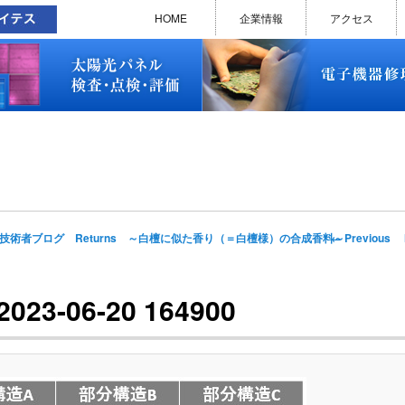
太陽光パネル検査・点検・評価
ソラメンテ
EL･PL 検査装置
EL/PL 検査装置 保守サービス
お問い合わせ
販売終了品
修理で延命できる可能性
修理のお申し込みについて
修理実績(PC)
修理実績(PC部品)
修理実績(シーケンサー)
修理実績(インバーター)
修理実績(制御ユニット)
修理実績(モーター)
修理実績(モータードライバー
修理実績(表示器)
修理実績(電源)
修理実績(マザーボード)
修理実績(基板)
修理実績(その他)
よくあるご質問
メルマガバックナンバー
お問い合わせ
HOME
企業情報
アクセス
太陽光パネル検査・点検・評価
ソラメンテ
EL･PL 検査装置
EL/PL 検査装置 保守サービス
お問い合わせ
販売終了品
修理で延命できる可能性
修理のお申し込みについて
修理実績(PC)
修理実績(PC部品)
修理実績(シーケンサー)
修理実績(インバーター)
修理実績(制御ユニット)
修理実績(モーター)
修理実績(モータードライバー
修理実績(表示器)
修理実績(電源)
修理実績(マザーボード)
修理実績(基板)
修理実績(その他)
よくあるご質問
メルマガバックナンバー
お問い合わせ
Image
← Previous
技術者ブログ Returns ～白檀に似た香り（＝白檀様）の合成香料～
navigation
-06-20 164900