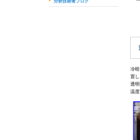
分析技術者ブログ
冷暗
置し
透明
温度