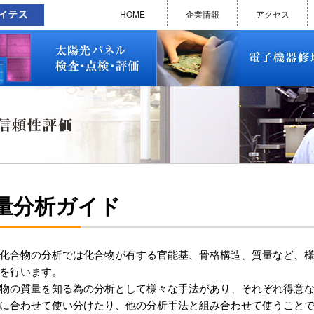
太陽光パネル検査・点検・評価
ソラメンテ
EL･PL 検査装置
EL/PL 検査装置 保守サービス
お問い合わせ
販売終了品
修理で延命できる可能性
修理のお申し込みについて
修理実績(PC)
修理実績(PC部品)
修理実績(シーケンサー)
修理実績(インバーター)
修理実績(制御ユニット)
修理実績(モーター)
修理実績(モータードライバー
修理実績(表示器)
修理実績(電源)
修理実績(マザーボード)
修理実績(基板)
修理実績(その他)
よくあるご質問
メルマガバックナンバー
お問い合わせ
HOME
企業情報
アクセス
太陽光パネル検査・点検・評価
ソラメンテ
EL･PL 検査装置
EL/PL 検査装置 保守サービス
お問い合わせ
販売終了品
修理で延命できる可能性
修理のお申し込みについて
修理実績(PC)
修理実績(PC部品)
修理実績(シーケンサー)
修理実績(インバーター)
修理実績(制御ユニット)
修理実績(モーター)
修理実績(モータードライバー
修理実績(表示器)
修理実績(電源)
修理実績(マザーボード)
修理実績(基板)
修理実績(その他)
よくあるご質問
メルマガバックナンバー
お問い合わせ
量分析ガイド
化合物の分析では化合物が有する官能基、骨格構造、質量など、
を行います。
物の質量を知る為の分析として様々な手法があり、それぞれ得意
に合わせて使い分けたり、他の分析手法と組み合わせて使うこと