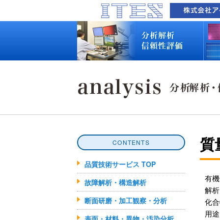
品質技術サービス TOP
故障解析・構造解析
断面研磨・加工観察・分析
表面・材料・異物・汚染分析
信頼性試験・評価
化学反応機構研究所
装置別メニュー
分析対象
装置一覧
技術資料
最新情報
分析技術者ブログ
品質技術サービス TOP
故障解析・構造解析
断面研磨・加工観察・分析
表面・材料・異物・汚染分析
信頼性試験・評価
化学反応機構研究所
装置別メニュー
分析対象
装置一覧
技術資料
最新情報
分析技術者ブログ
質
CONTENTS
品質技術サービス TOP
有機
故障解析・構造解析
解析
断面研磨・加工観察・分析
化合
用途
表面・材料・異物・汚染分析