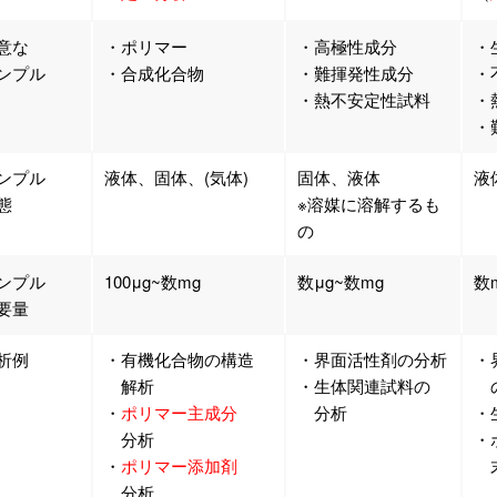
意な
・ポリマー
・高極性成分
・
ンプル
・合成化合物
・難揮発性成分
・
・熱不安定性試料
・
・
ンプル
液体、固体、(気体)
固体、液体
液
態
※溶媒に溶解するも
の
ンプル
100μg~数mg
数μg~数mg
数
要量
析例
・有機化合物の構造
・界面活性剤の分析
・
解析
・生体関連試料の
の
・
ポリマー主成分
分析
・
分析
・
・
ポリマー添加剤
末
分析