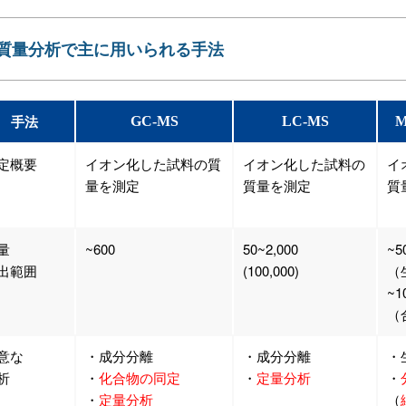
質量分析で主に用いられる手法
手法
GC-MS
LC-MS
M
定概要
イオン化した試料の質
イオン化した試料の
イ
量を測定
質量を測定
質
量
~600
50~2,000
~5
出範囲
(100,000)
（
~1
（
意な
・成分分離
・成分分離
・
析
・
化合物の同定
・
定量分析
・
・
定量分析
（