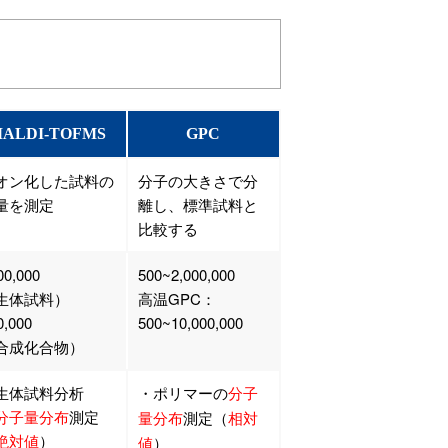
ALDI-TOFMS
GPC
オン化した試料の
分子の大きさで分
量を測定
離し、標準試料と
比較する
00,000
500~2,000,000
生体試料）
高温GPC：
0,000
500~10,000,000
合成化合物）
生体試料分析
・ポリマーの
分子
分子量分布
測定
量分布
測定（
相対
絶対値
）
値
）