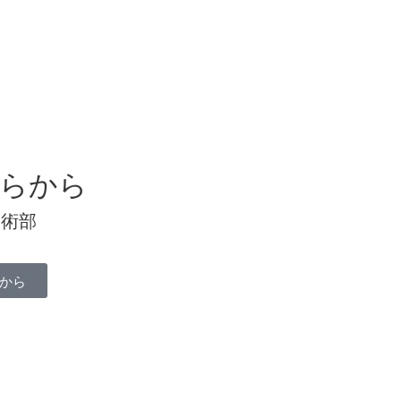
。
らから
技術部
から