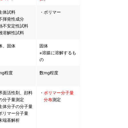
生体試料
・ポリマー
不揮発性成分
熱不安定性試料
難溶解性試料
体、固体
固体
※溶媒に溶解するも
の
mg程度
数mg程度
界面活性剤、顔料
・
ポリマー分子量
分子量測定
分布
測定
生体分子の分子量
ポリマー分子量
端基解析