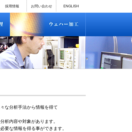
)
半導体プロセス受託加工サービス
MEMS ファウンドリーサービス
精密貫通孔加工
テスト用膜付きウェハー
評価用めっき付きシリコンウエ
研削研磨・ダイシング加工
ダイヤモンドワイヤー販売
ウェハー加工実績
ウェハー販売(Si/SOI/SiC/GaAs)
ウェハーケース販売
ICP-MS汚染分析受託サービス
TXRF汚染分析受託サービス
石英基板・ガラスウェハ加工
恋する半導体（セミコイ）
恋するパワー半導体（つよこ
ハ
い）
採用情報
お問い合わせ
ENGLISH
)
半導体プロセス受託加工サービス
MEMS ファウンドリーサービス
精密貫通孔加工
テスト用膜付きウェハー
評価用めっき付きシリコンウエ
研削研磨・ダイシング加工
ダイヤモンドワイヤー販売
ウェハー加工実績
ウェハー販売(Si/SOI/SiC/GaAs)
ウェハーケース販売
ICP-MS汚染分析受託サービス
TXRF汚染分析受託サービス
石英基板・ガラスウェハ加工
恋する半導体（セミコイ）
恋するパワー半導体（つよこ
ハ
い）
様々な分析手法から情報を得て
な分析内容や対象があります。
で必要な情報を得る事ができます。