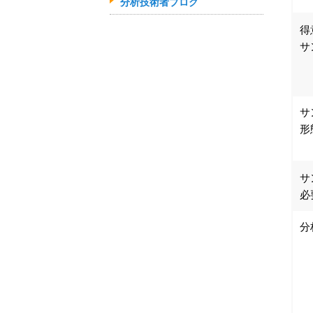
分析技術者ブログ
得
サ
サ
形
サ
必
分