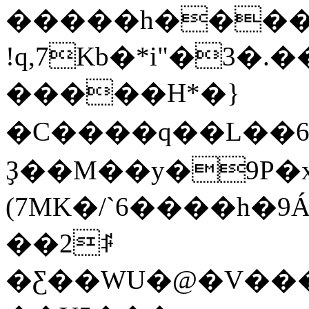
�����h���
!q,7Kb�*i"�3�
�����Η*�}
�C����q��L��6�
Ҙ��M��y�9P�xr�
(7MK�/`6����h
��2ꌭ
�Ƹ��WU�@�V���e