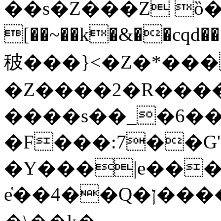
��s�Z���Z ȍ�
[��~��k�&��cqd��
秛���}<�Z�*���
�Z����2�R�����?
����s��_�6��
�F���:7��G'
�Y���|e��������ݽz�:��q�<��O���`�"�;o�)п��N�
e҅��4��Q�ן����n{n||��y�-�p�,��衿