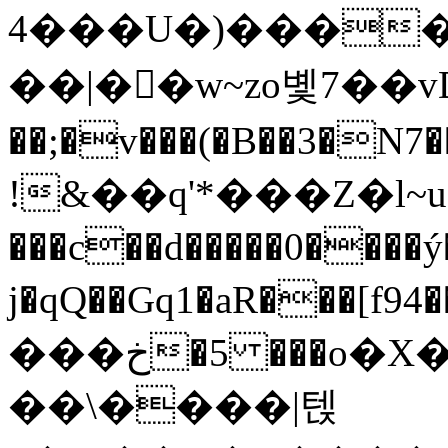
4���
U�)����X
��|��w~zo볯7��
��;�v���(�B��3�N7����s7�����ڕљ�؈��N��~T���[]7:�����1
!&��q'*���Z�l~u����yת�����X����a(�K�YwкA'1��
���c��d�����0����ý�/_����[�޽��О��LΰU��w�)Γn[8B:j�G�YVp+�
j�qQ��Gq1�aR���[f94��]��ЙɆ����4�f��/*2
���خ�5 ���o�X�zLk�Q��t�H̵`�4��
��\����|텑