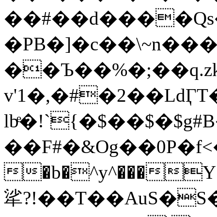
��#��d����Qs
�PB�]�c��\~n�����*Ȳ�؝��eR��*�(
��Ъ��%�;��q.z
v'1�,�#�2��Ld
lbͤ�!`{�$��$�$
��F#�&Og��0P�f
�b�^y^���
㸺?!��T��AuS�S