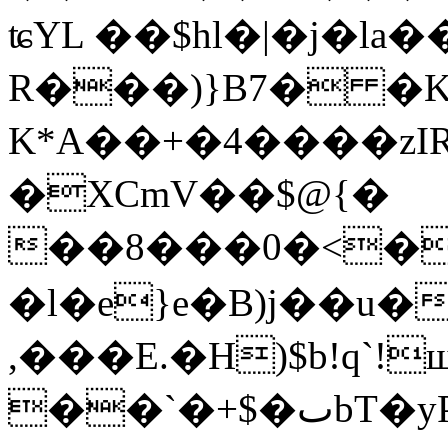
ʨYL ��$hl�|�j�l
R���)}B7� �Klځ2�rb�I���ɒ ��
K*A��+�4����zI
�XCmV��$@{�
��8���0�<�
�l�e}e�B)j��u�
,���E.�H)$b!q`!
��`�+$�ٮbT�yPwh�"�G��e�+������G�@q�Tʗ�