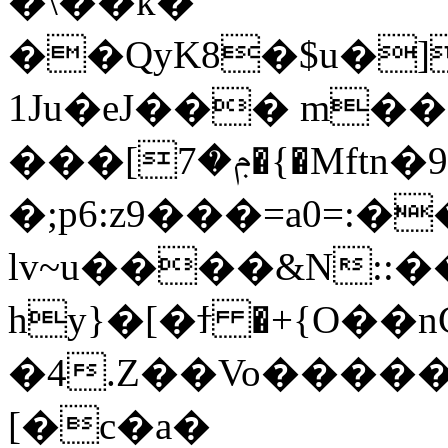
�\��k�
��QyK8�$u�
1Ju�eJ��� m��6
���[ݦ�7�{�Mftn�95ʵ�FM�t<� �s�9;���'>��|
�;p6:z9���=a0=:�
lv~u����&N::�
hy}�[�ϯ �+{O��n
�4.Z��Vo�����
[�c�a�