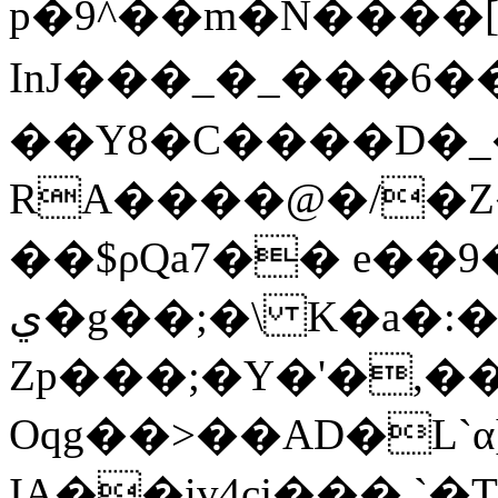
p�9^��m�N����[[
InJ���_�_���6�
��Y8�C����D�_
RA����@�/�
��$ρQa7�� e��9
ي�g��;�\ K�a�:���fY'�Iu8����;�J��W{�G�� v���9��>�3e[V�dt�K���P3g�g#8C�(��Wu"+�l�,�]��V
Zp���;�Y�'�,�
Oqg��>��AD�L`α
ІA��iv4cj��� `�T