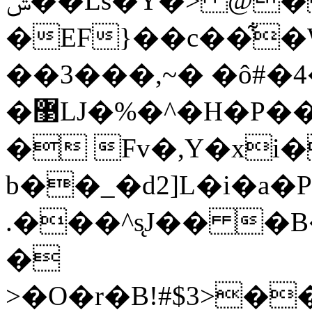
ݰ
��Ls�Y�> @
�EF}��c��͋�W
��3���,~� �ô#�4�
�޳LJ�%�^�H�P���w4Y@�=x�����O�F�=v}
� Fv�,Y�xi
b��_�d2]L�i�a�
.���^s̨J�� �
�
>�O�r�B!#$3>�� E�@Q�'�