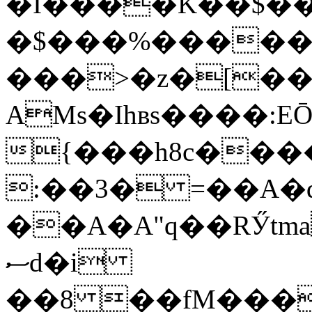
�I����K��$��
�$���%�����L
���>�z�[�� 
AMs�Ihʙs����:
{���h8c����,D��I3
:��3� =��A�
��A�A"q��RӲtma%
ސd�i
��8 ��fM���