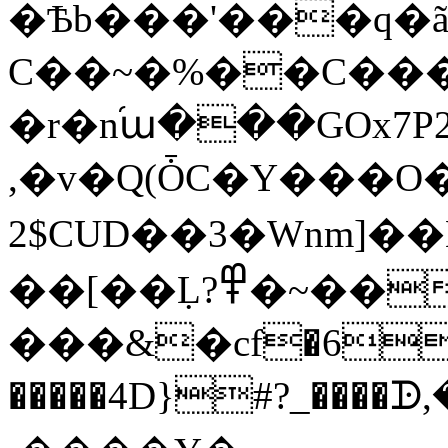
�Ѣb���'���q�ã
C��~�%��C���
�r�n֝ա���GOx7P
,�v�Q(ȰC�Y���O�:
2$CUD��3�Wnm]��
��[��Ḷ?߾�~���׮�|
���&�cf�6V
�����4D}#?_����ᗬ,