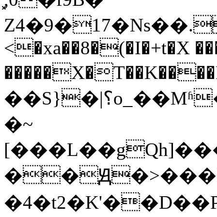
Z4�9�17�Ns��.
<�xa��8�(�I�+t�X ��
�����X�T��K����F�W���o{אh�`OD@��
��S}�|؟o_��Mʱ��BС����s����#?
�~
[���L��gQh]��
��Ԭ�>���k�
�4�t2�K'��D��P