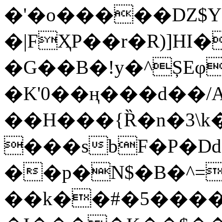
�'�o�����Ǳ$Y��
�|FҲP��r�R)]HI�
�G��B�!y�^ȘEφ�B6�
�K'0��ң���d��
��H���{Ȑ�n�3\
���sbF�P�Dd.
��p�N$�B�^=
��k��#�5���