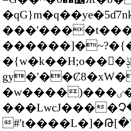
�qG}m�q��ye�5ɗ7n
���'����t���
������]�~?�
�{w�k��H;o���ݙ[}_�Q��ʘ�����<�ݚ�۳���D��
gy�'��Ȼ8�xW��T�ݑ5�;�wC.��~�
�w����)���ٸ�J�݉��ݙc�[�iwM���K������<�u�g��΄��$wuW���Ό�]�|
���LwcJ����
#'t����L�]�Թ[�