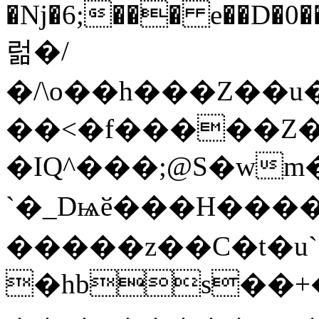
�ǋ�6;��� e��D�0
럶�/
�/\o��h���Z��u
��<�f�����Z�
�IQ^���;@S�w
`�_Dѩӗ���H����
�����z��C�t�u`
�hbs��+�ի���