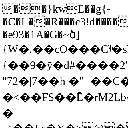
��}kwE��g{-
�C�L��R���c3!d����
�e93�1A�G�~ծ]
{W�.��cO���C\ͪ�s
{��9�ȳ�d#����
"72�|7��h �"+��C�
�<��F$��Ē�rM2Lb�F�:�+h
�