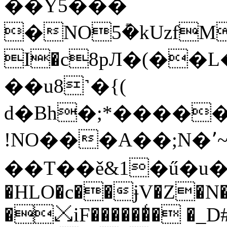
��Y5���
�NO5݊�kUzfM�
I�c8pЛ�(��L
��u8˺�{(
d�Bh�;*�����
!NO���A��;N�٬~p�NI̅� )�胚
��T��ě&1�ű�u�*ע��r�T�U�K�4�
�HLO�c��ɉV�Z�N�
�⤩iF������̾� �_D#�