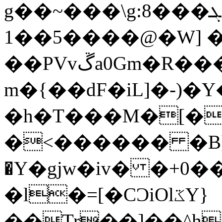
g��~���\g:8���ܓ`�B�'��D�o�%$��0���&;�9
1��5����@�W] 
��PVvڱa0Gm�R������7�h�2u�M�p����.r�i����{?
m�{��dF�iL]�-
�h�T���M�[�
�<������ �B]
�Ү�gjw�iv� �+0���
�l�=[�CƆiOlػY}
��Tr
��]��^h�