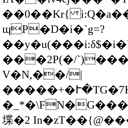
��0��Kr{ i:Q�a
ɰP�D�i�`g=?
��y�u(���i:δ$�i
���2P(�/`)�
V�N,��/|
�����+�Ւ�TG�7
�_*�\FN�G�����d�
堞�2 In�zT��{@��