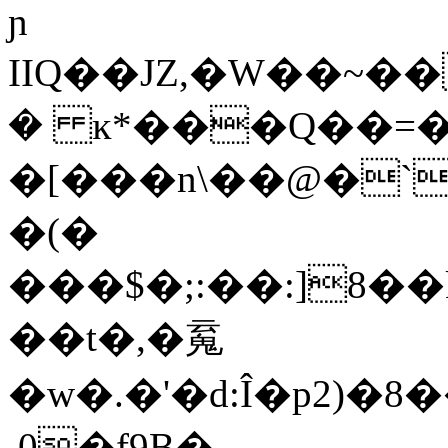
ɲ
IIQ��JZ,�W��~��
� ĸ*���Q��=
�[���n\��@�`���~�o�޾�
�(�
���$�;:��:]8�
��t�,�䰟
�w�.�'�d:Î�p2)�
͓,0�f9B�