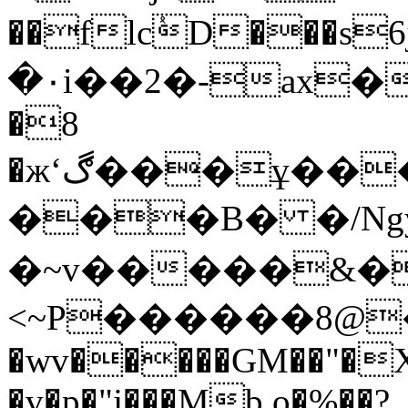
��flcٝD���s6j���r����س�Y m��G5���U
�۰i��2�-ax�\
�8
�жʻڰ���ұ�����p�Ach���XtB
���B� �/Ngy
�~v�����&�
<~P������8@�
�wv�����GM��"�X
�v�p�"j���Mb o�%��?