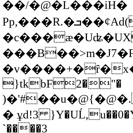
��/�@�L���iH�
Pp,���R.�ܒ��ȼAd(�.Ip9� ]Ho�v�Z�ѐ-
�c���æ�Uʥ�UХ
���B��>m�J7�F
�v����+�ȓ�x�X
}tkbF2�"�
)�'#��u�@{�@
� ұd!3 }Y�UĹ,u��0�Y
`����3