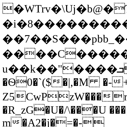
�WTrv�\Uj�b@�
�i�8���������
��7��S���pbb_�
����C������
u��k��"����ܒdD�G3�܃Jw�H�e��vdB���;!
�Ѳ0�`($�|,�M �-
Z5CwPzW���
�R_zG�U�/\���U ��
m�A2�j�=�-