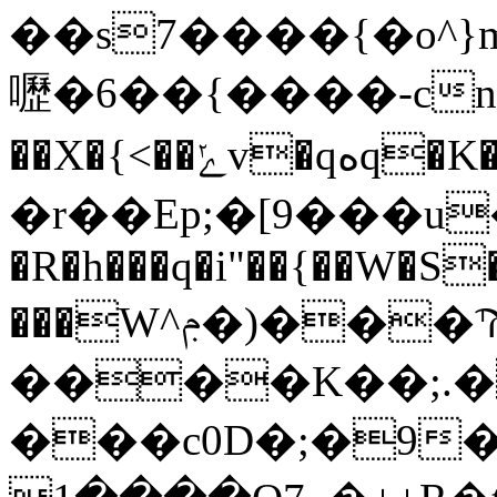
��s7����{�o^}m
嚦�6��{����-cn���
��X�{<��ݺv�qەq�K���"���g�����e`�ϭo~u���Y�j��f�X��l}
�r��Ep;�[9���u
�R�h���q�i"��{��W�S
���W^ݦ�)���Ϡ��g��hM
����K��;.�
���c0D�;�9�