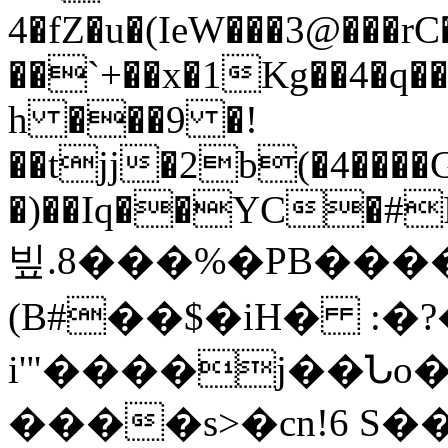
4�fZ�u�(IeW���3@��
��`+��x�1Kg��4�q�
h ���9 �!
��tjj�2b(�4����G
�)��Iq��YC�#
빞.8
���%�PB���
(B#��$�iH� :�?
i'"����j��Նo
����s>�cn!6 S�