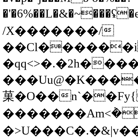
�'�6%��L�&�~���ʢ�
/X�������/
��Cl������i
�qq<>�.�2h���
���Uu@�K����;
菓�O��n`��F
�������Am<݃�
�>U���C�.�&|v