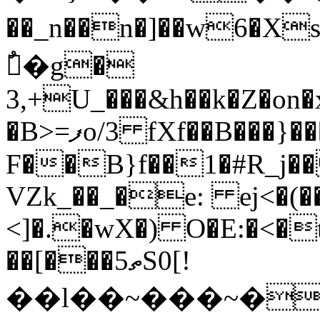
��_n��n�]��w6�XsN��1(Ȑ�!+&o�3������ڝ��;�
ٌ�g�
3,+U_���&h��k�Z�on�
�B>=ފo/3 fXf��B���}���7?
F��B}f��1�#R_j��
VZk_��_�e: ej<�(�
<]�.�wX�) O�E:�<�
��[���5ތS0[!
��l��~���~�