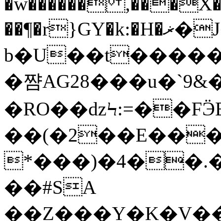
�w������ ,���X�
��¶�r}GY�k:�H�ޜ�J��{X?
b�U��t�����^
�쨤AG28���u�`9&�
�RO��ǳϞ:=��FӬE
��(�2��E��
*���)�4��.�.
��#SA
��Z���Y�K�V�