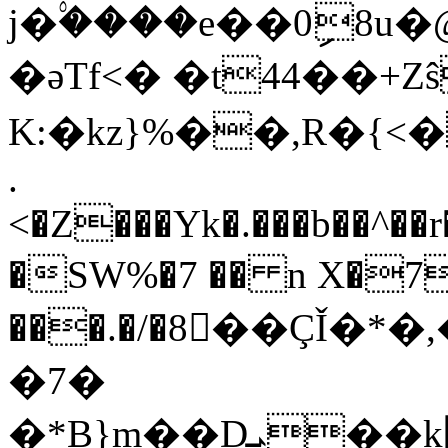
j�۟����e��0ި8u
�әTf<� �t44��+Zŝ���֭
K:�kz}%��,R�{<�
.
<�Z���Yk�.���b��^�
�SW%�7 �� n X�
���.�/�8��ÇǏ�*
�7�
�*B}m��Dܝ��k߼�]Dl��a��������J{��+=���