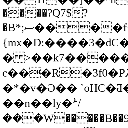
����?Q7$?
�B*;ސ����f��j�AY��ә7��c������� o�?
{mx�D:����3�dC�
� >��k7����
c���R�3f0�PѪ
�*�v�Ə�� `oHC�Ƌ
��n��ly�ܑ/
���W�����B��