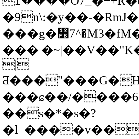
����1O7_�++R�ts�46$3��~̌���Gip���bf��/
�9n\:�y��-�RmJ
���g�᣻7^�M3�f
���|�~|��V��"K�ڤ����>��Th
|
Ƌ���"���G�H
���ɕ��/����6.
��s�*�s�?
�l_����v��