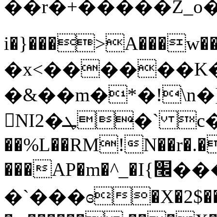
��r�+�����Z_o�
i�}���>A���w���o_ܺv
�x<������K
NI2�ܛ�` c�f癅v:v����&p|
��%L��RM!N��r�.�
���AP�m�^_�I{׬���v=N죭
�`���ɞ�X�2$��