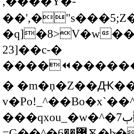
,����Y�-
��',�"s���5;Z�Y���$�b�{��ڕ��)�.�Z� Nt;���LMz�`g�:�4�c��\
�q]�8>V�w�
23]��c-�
����⏪������[
� �m�ņ�Z��Ԫ��
v�Po!_^��Bo�x`��^
���qxou_�w�^�7ٻ-
=G��^�߼��6Ѫ�bּ�sv�_9|