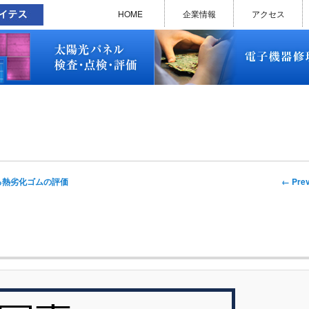
太陽光パネル検査・点検・評価
ソラメンテ
EL･PL 検査装置
EL/PL 検査装置 保守サービス
お問い合わせ
販売終了品
修理で延命できる可能性
修理のお申し込みについて
修理実績(PC)
修理実績(PC部品)
修理実績(シーケンサー)
修理実績(インバーター)
修理実績(制御ユニット)
修理実績(モーター)
修理実績(モータードライバー
修理実績(表示器)
修理実績(電源)
修理実績(マザーボード)
修理実績(基板)
修理実績(その他)
よくあるご質問
メルマガバックナンバー
お問い合わせ
HOME
企業情報
アクセス
太陽光パネル検査・点検・評価
ソラメンテ
EL･PL 検査装置
EL/PL 検査装置 保守サービス
お問い合わせ
販売終了品
修理で延命できる可能性
修理のお申し込みについて
修理実績(PC)
修理実績(PC部品)
修理実績(シーケンサー)
修理実績(インバーター)
修理実績(制御ユニット)
修理実績(モーター)
修理実績(モータードライバー
修理実績(表示器)
修理実績(電源)
修理実績(マザーボード)
修理実績(基板)
修理実績(その他)
よくあるご質問
メルマガバックナンバー
お問い合わせ
Imag
← Prev
る熱劣化ゴムの評価
naviga