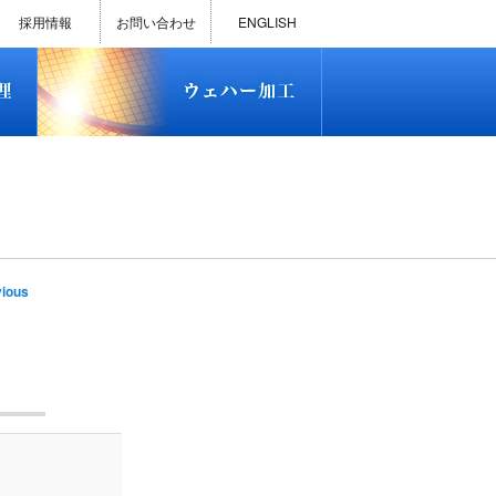
)
半導体プロセス受託加工サービス
MEMS ファウンドリーサービス
精密貫通孔加工
テスト用膜付きウェハー
評価用めっき付きシリコンウエ
研削研磨・ダイシング加工
ダイヤモンドワイヤー販売
ウェハー加工実績
ウェハー販売(Si/SOI/SiC/GaAs)
ウェハーケース販売
ICP-MS汚染分析受託サービス
TXRF汚染分析受託サービス
石英基板・ガラスウェハ加工
恋する半導体（セミコイ）
恋するパワー半導体（つよこ
ハ
い）
採用情報
お問い合わせ
ENGLISH
)
半導体プロセス受託加工サービス
MEMS ファウンドリーサービス
精密貫通孔加工
テスト用膜付きウェハー
評価用めっき付きシリコンウエ
研削研磨・ダイシング加工
ダイヤモンドワイヤー販売
ウェハー加工実績
ウェハー販売(Si/SOI/SiC/GaAs)
ウェハーケース販売
ICP-MS汚染分析受託サービス
TXRF汚染分析受託サービス
石英基板・ガラスウェハ加工
恋する半導体（セミコイ）
恋するパワー半導体（つよこ
ハ
い）
e
ious
tion