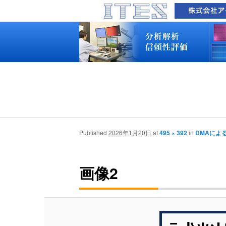
品質技術サービス TOP
故障解析・構造解析
断面研磨・加工観察・分析
表面・材料・異物・汚染分析
信頼性試験・評価
化学反応機構研究所
装置別メニュー
分析対象
装置一覧
技術資料
最新情報
分析技術者ブログ
品質技術サービス TOP
故障解析・構造解析
断面研磨・加工観察・分析
表面・材料・異物・汚染分析
信頼性試験・評価
化学反応機構研究所
装置別メニュー
分析対象
装置一覧
技術資料
最新情報
分析技術者ブログ
Published
2026年1月20日
at
495 × 392
in
DMAによ
画像2