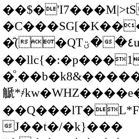
��$�'I7���M|>tSݬ�>����,�>���Nh�rs�ܴG,7�i��~pr
�C���SG[�K���٤M0�
��llc{�:�p���
�ͦ,��b�k8&����
䚦*҂kw�WHZ����e�
��Q���lT�L*FY
J��t�/�k}���