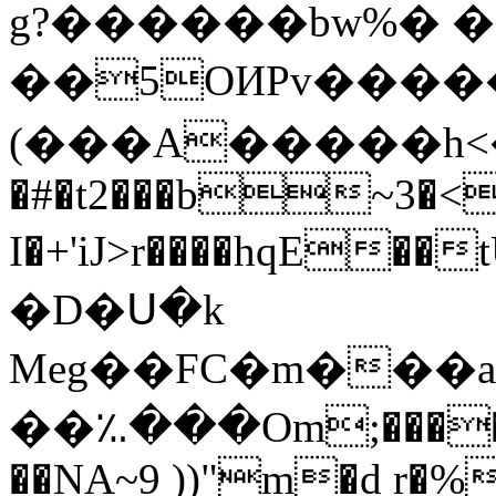
g?������bw%� �
��5OИPv����
(���A�����h<��
�#�t2���b~3�<�
I�+'iJ>r����hqE�
�D�Ս�k
Meg��FC�m���a�
��؉���Om;�������
��NA~9 ))"m�d r�%