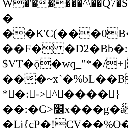
W�'�����^\��Q7
�
��K'C(���0B
��F� �D2�Bb�
$VT�ǭ�wq_"*�/+
���~x`�%bL��
*�:-> ^����}
��:�G>׼x���g�ǻ oum !?
�Lj{cP�!CV��%