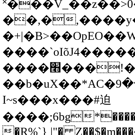
˟���V_��z��>0
��,�,����y
�+|�B>��OpEO��W
����`oIõJ4����
����׫���!��B/
��b�uX��*AC�ٯ��9�r�l����+o���^��������N�Ѿ�*S}pwV�#-
I~s���x���#迫
����;6bg*
����
�R%`} |"� Z��$�m�