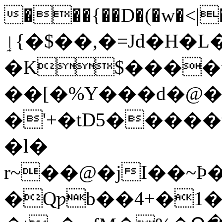
���{��D�(�w�<|�
ٳ{�$��,�=Jd�H�L�l�g.�6�B�rO
�K$����
��[�%Y���d�@��
�'+�tD5����
�l�
r~��@�jI��~Þ
�Qƿb��4+�1�