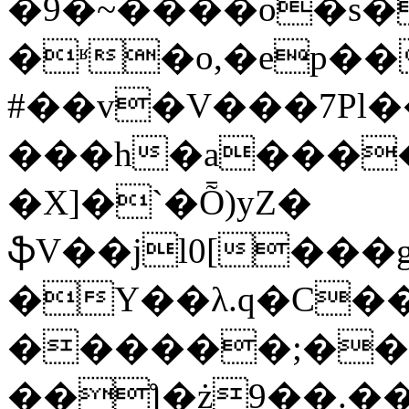
�9�~����o�s�
�ʶ�o,�ep�
#��v�V���7Pl��
���h�a���
�X]�`�Ȭ)yZ�
ֆV��jl0[���g
�Y��λ.q�C��
������;��
��ƪ�ż9��.��