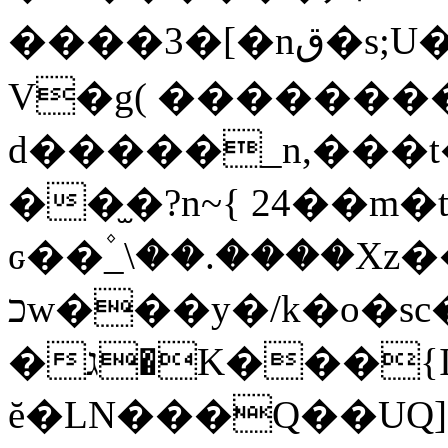
����3�[�nق�s;U�Un�pw��R�|,�sQNT4�h@o�ԶnqK�L��Vu
V�g( �������
d�����_n,���
��̫�?n~{ 24��
ԍ��۫_\��.����X
כw���y�/k�o�sc�����C�߽���wVݐ��Ic�c(��r�y����K��_o,�m,��X��AGY�rH׊�i��SOD��X&њN�WN���z���X7g5�U�T?
�ג�K���{I�jUE�r/��*��/
ĕ�LN���Q��UQ]0