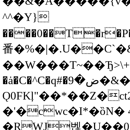
��&�A�����{v��
^^�Y}
����0��T�r
番�%�|�.U��C`
��W���T~��Ђ>\+
�ȧ�C�^C�q#�ض�9�&��T.��C�`��OG�n�������S����F�?
Ǫ0FKļ"��*��Z�
�'�cwc�I*�ȍN� 
�RWJ벦�U��0�