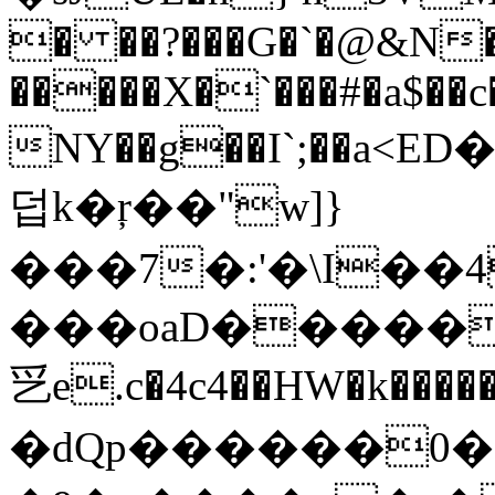
� ��?���G�`�@&N�
�����X�`���#�a$��c
NY��g��I`;��a
덥k�ŗ��"w]}
���7�:'�\I��
���oaD�����~�����c�_��t�6?B" NT�
㐍e.c�4c4��HW�k������XY�a
�dQp������0�