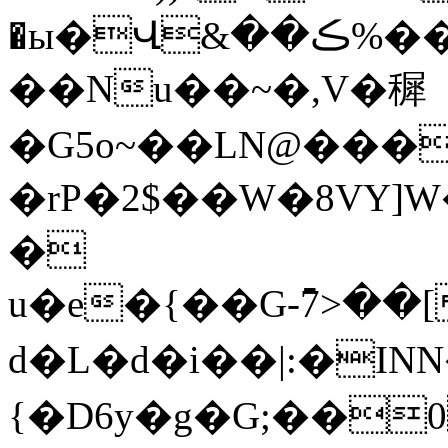
�ы�Վ&��ڪ%���p�mH�
��Nu��~�,V�穉
�G5o~��LN@���
�rP�2$��W�8VY]W��YL��ڬV�
�
u�e�{��G-߫7>��[�'
d�L�d�i��|:�IN
{�D6y�g�G;��0