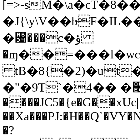
[=>-sM�\a�cT�8�
�J{\y\V��b̶F�IL
�꘴���c�ؤ
�ɱ��=���l�wc
tB�8{�2)�u
�"�9T`�4�� �ڜ׬]�Nw�L�p��F��V
����JC5�{e�G��xUc|
��Xa���PJ:�H��Q`�VY
�?