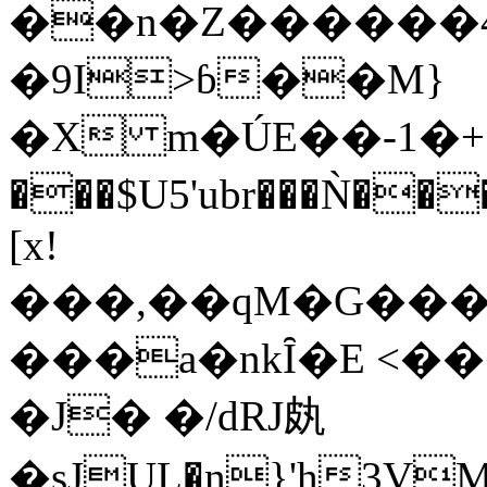
��n�Z������4
�9I>ɓ��M}
�X m�ÚE��-1�+S�ߚ�zSUsOLaÌWOMLU5s
���$U5'ubr���Ǹ���z65"�8<��ݢ�N��
[x!
���,��qM�G����
���a�nkȊ�E <��
�J� �/dRJ㿪
�sJUL�n}'h3VMi