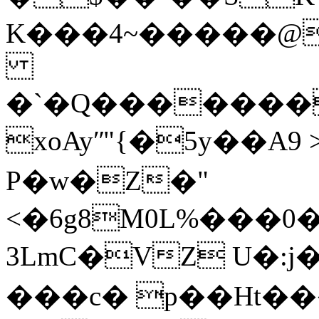
K���4~�����@!
�`�Q�������
xoAyʺ"{�5y��A9
P�w�Z
�"
<�6g8M0L%���
3LmC�VZ U�:j
���c� p��Ht�