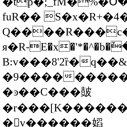
�tp�;_fM�%�Օ������ݥUj��U�$�j�*۳{��e�.X+d:2���
fuR�� S�x�R+�4
Q����R���c���\�
я�R-E�x�'*�^�b
B:v���8'2ȑ�q��
�9����������
�ͽ��C���皷
�r���[K�����
�v������嫍