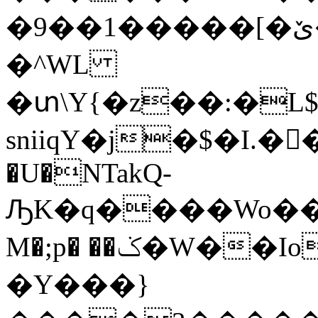
�9��1�����[�ێ� ���,�~������Qc�#
�^WL
�տ\Y{�z��:�L
sniiqY�j�$�I.�
�U�NTa
kQ-
ԠK�q����Wo��
M�;p� ��ݢ�W��Io5����T�f
�Y���}