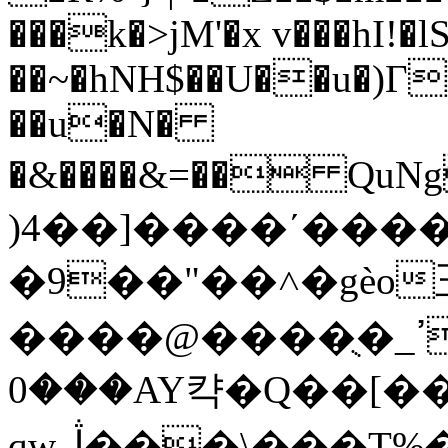
���k�>jM'�x v���hI!�
��~�hNH$��U��u�)Γ
��u�N�
�&����&=�� QuN
)4��]����΄����
�9��"��˄�gèo
����@����ֻ�_ߴ� *����l��j3ֲ.U�گ�0�s41 (�HΟnޥ'@�/
���0AY캭�Q��[�����?
qwڷ���\���T%�e]���}