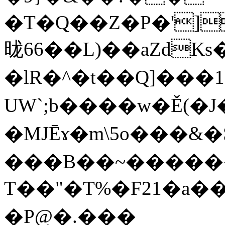
�T�Q��Z�P�']
昽 66��L)��aZdKs��I�����m2I'[�L]��
�lR�^�t��Q]���1��
UW`;b����w�Ě(�
�MJĒɤ�m\5o���&�
���B��~����
T��"�T%�F21�a�
�P@�.���