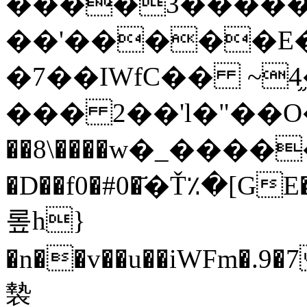
����3�����
��'�����E�
�7��IWfC�� ~4֦
��� 2��'l�"��
��8\����w�_�����
�D��f0�#0�҃�Ť٪�[GE
롶h}
�n��v��u��iWFm�.9�7
褺