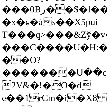
���0Bڔ��$�l��3j�S��������D$јeSx��m�<��:o�{S�h���c��,0}
�x�ɕ�ás��X5pui
T���q>���&Zў�v�0O��
���C����U�H:�
��Ɵ?
�������Ս��ce
2V&�!�O�d
e��1rCm�i�Xޢ���� 8����a�(�y 2ЀQ��_&euZ����,��^q��cO����թ����b��P��M�N�{�#