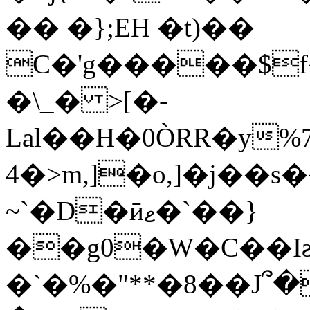
�� �};EH �t)��
C�'g�����$f
�\_� >[�-
Lal��H�0ÒRR�y
4�>m,]�o,]�j��s��։ۉa0���j�����
~`�D�ӣޱ�`��}
��g0�W�C��I
�`�%�"**�8��J