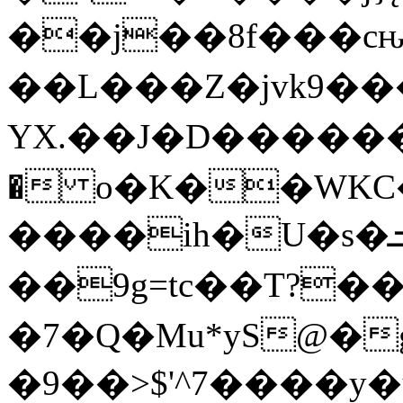
��j��8f���cԋ�4
��L���Z�jvk9�
YX.��J�D�����
� o�K��WKC�
����ih�U�s�ܒ+�!H�Oj0�c���O�oʃ����8��=9�0�t����ߛ����@�C{v��9��9Od?
��9g=tc��T?��
�7�Q�Mu*yS@
�9��>$'^7����y�