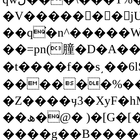
�V������َ�jU
��q֗�n^�����W
��=pn(朣�D�A��
�t����f��s͵��
������%��
�Z����ӌ3�XyF�
��ھ�@� )�[G�[���?
����g��B����