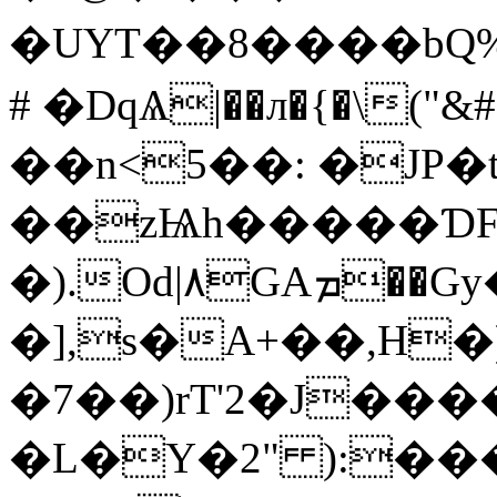
�UYT��8����bQ%Q�d/X�
# �DqѦ|��л�{�\("
��n<5��: �JP�
��zѨh�����ƊF�
�).Od|٨GAܡ��Gy�/8�� V!cF�(��
�],s�A+��,H�
�7��)rT'2�J���
�L�Y�2" ):��