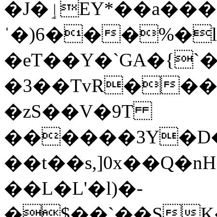
�J�ٳEY*��a����2��
ˈ�)6���%�l
�eT��Y�`GA�{`�
�3��TvR���
�zS��V�9T
������3Y�D�
��t��s,]0x��Q�
��L�L'�l)�-
�$��`��SK�