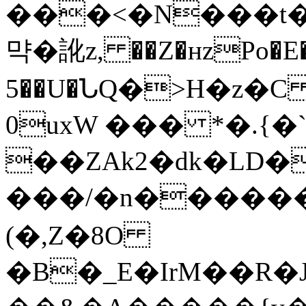
���<�N���t�
먁�訛z, ��Z�нzPo�E�
5��U�ՆQ�>H�z�
0uxW ��� *�.{�`
��ZAk2�dk�LD�
���/�n������
(�,Z�8O
�B�_E�IrM��R�