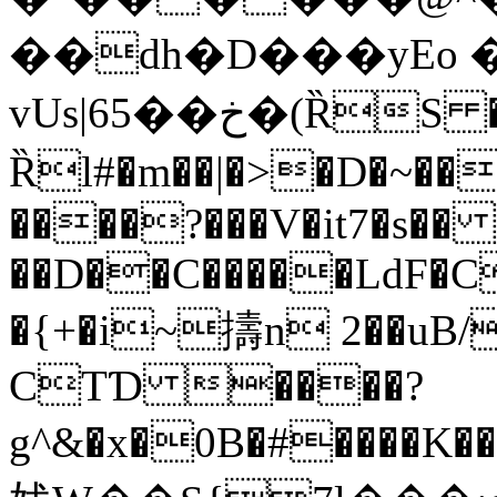
��dh�D���yEo 
vUs|65��خ�(ȐS �W��?,1{�#}
Ȑl#�m��|�>�D�~��
����?���V�it7�s��
��D��C�����LdF�
�{+�i~擣n 2��uB/�ǲ��
CTƊ ����?
g^&�x�0B�#����