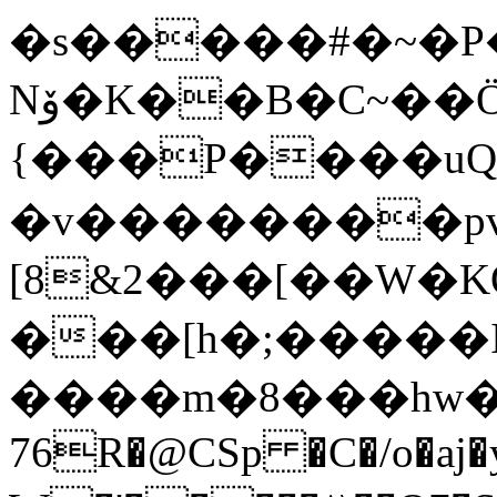
�s�����#�~�P�f���
Nۆ�K��B�C~��ÖD���b����h���U�7��������>"
{���P����u
�v��������pv
[8&2���[��W
���[h�;�����
����m�8���hw������S
76R�@CSp �C�/o�aj�y