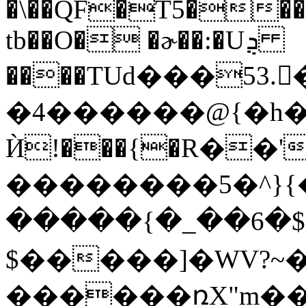
�\��QF�T5���7
tb��O� �ɚ��:�Uܯ
����TUd���53.
�4������@{�h
Ѝ!���{�R��'
��������5�^}{��
�����{�_��6�$�
$�����]�WV?~
������ռX"m��