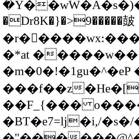
�Ү��wW�A�s�)����K>�c��
�Dr8K�}�>9�����皷
�r�����wx:���
�*at �����w��!
�m�0�!�1gu�^�eP ��jw�
���f��z�He�[
��F_{��� o���
�BT�e7=lj�i,/�s�/
�"������@^��J��5T2