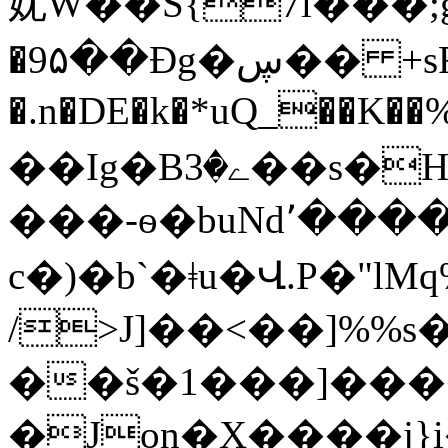
㚭W��S{7l���;g
�9۵��Đg�ڛ�� +sF}A
�.n�DE�k�*uQ_��K��%
��Ig�Bے�3��s�HB�)�3�F1jje �@c+Df�}
���-ѳ�buNd٬����� +�u@Ζ�1㖖
c�)�b`�ǂu�Վ.P�"l
/>J]��<��]%%s����d�۶c\�
��š�1���]��
�Jon�X����j}