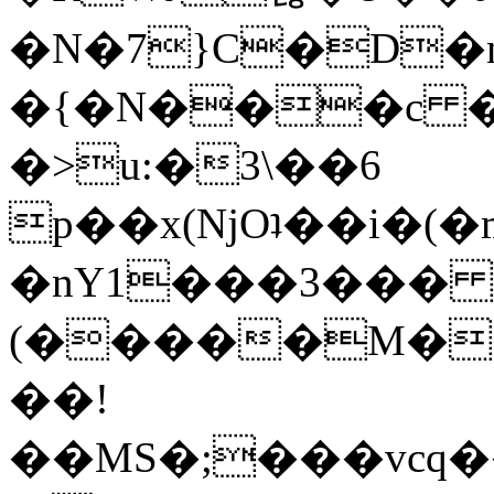
�N�7}C�D�n
�{�N���c 
�>u:�3\��6
p��x(ǋOʇ��i�(
�nY1���3��� 
(�����M�
��!
��MS�;���vcq