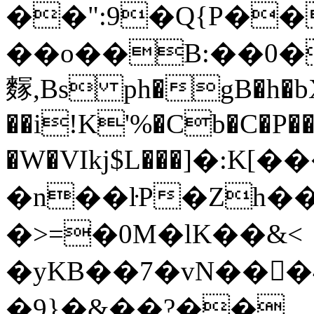
��":9�Q{P�
��o��B:��0� 
䴿,Bs ph�gB�h�bX
��i!K'%�Cb�C�P��
�W�VIkj$L���]�
�n��ŀP�Zh��
�>=�0M�lK��&<
�yKB��7�vN��
�9}�&��?��