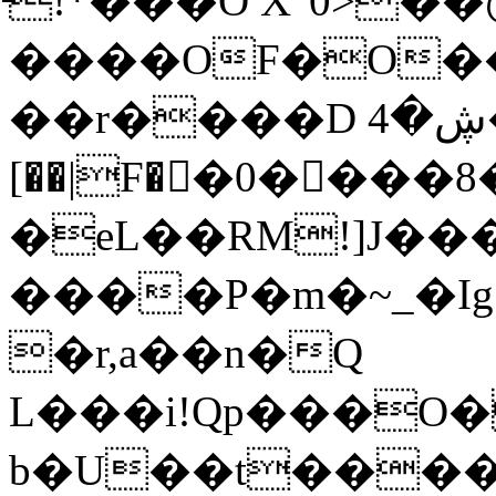
̵!*���O X͠"0>
����OF�O�
��r����D ڜ�4�h�b�?�G����
[��|F��0����8�9�ޅ4C�S�LkB�f;���q�f�Fv:v
�eL��RM!]J��
����P�m�~_�Ig׬|��v=N�Rg���M�d_
�r,a��n�Q
L���i!Qp���O� ,
b�U��t����