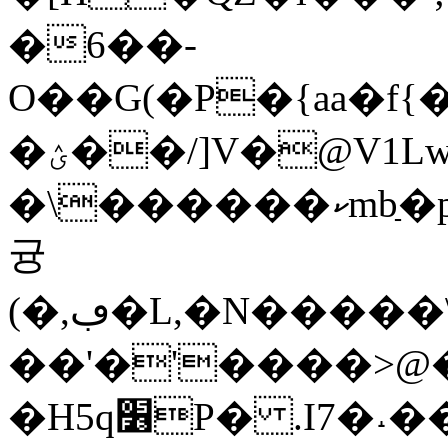
�6��-
O��G(�P�{aa�f{��m�]^؁�\P�tvF�R?;O��j�&���J�X�
�ؽ��/]V�@V1Lwpmai�x�
�\������ކmbַ�p����E&�����EMM{�i@,�\�N��}Bl 6>��vo�
귱
(�,ڢ�L,�N�����\F�t�Rij9�K7W���e�D��T������;�@�eC!
��'�'����>@
�H5q׶P� .I7�˔��m�B>i��8��v��IqT�G�b,�!)|