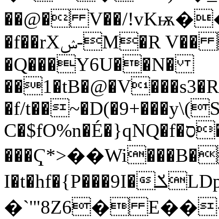
��@� V��/!vKѭ��
�f��rXݾ-M�R V�� �x��1�
�Q���Y6U��N�
��1�tB�@�V���s3�
�f/t��~�D(�9+���y\(
C�$fO%n�É�}qNQ�f�ס�`��^ �x��sI�W���u�
���Ҁ*>��Wi���B�
I�t�hf�{P���9I�ݎLDp��B
�`'"8Z6� E��