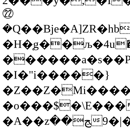
2���y�,�I�
㉒
�Q��Bje�A]ZR�h
�H�̜g��љ�4u����@#��K����Ԟ
������a�s��
�I�"i�����}
�Z��Z�Mi����
�o���$�\E���
�A��zﭷ��>�|�9|u��?