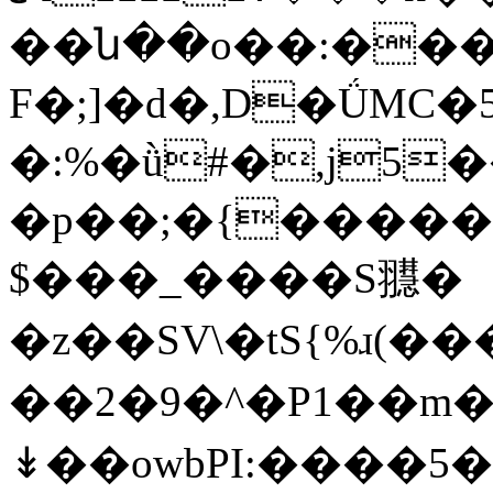
��ն��o��:���
F�;]�d�,D�ǗMC�
�:%�ǜ#�,j5
�p��;�{�����
$���_����S䎚�
�z��SV\�tS{%ɹ(
��2�9�^�P1��m�
↡��owbPI:����5