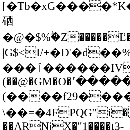
[�Tb�xG����*K
硒
�@�$%ۖ�Z�����Ľ�s!U�Ez�$
|G$<I/+�D'�d
���ٱ������IV�s,���)5j��)
(��@�GM�O�٬�����eT%
(����f29���
\��=�4FPQG"i�
��ARNiX�"1����t3-