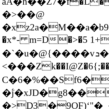
aA�h��Ζ7�f�L��
�>��@
�xz2a�M��a�b9�"�4V��Bg�̓u�>'�^�
�x*- m=D�>�5 1+
�`�u�@{����vܖ�|
<���Zk��I@Z�6{
C�6�%��Sf6�
�ۧj�xJD�g8��
�>D3�9OF)ʻ"�