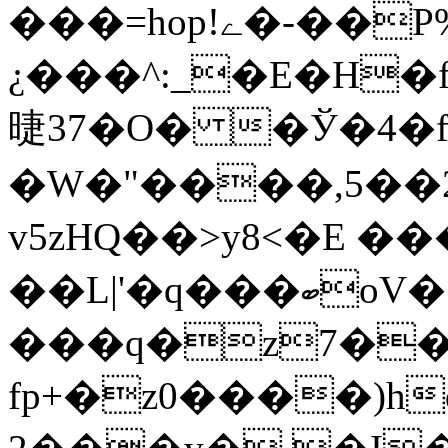
���=hop!ے�-��P%�aw�?U�;�ؙ�j,
¿���^:_�E�H�f
㫸37�O� �Ў�4�f.
�W�"����,5��2=
v5zHQ��>y8<�E ��
��L|'�q���ބoV����8ܝ��Qi�
���q�z7��
fp+�z0����)