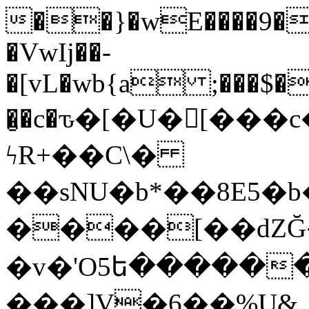
��}�wE����9��2
�VwIj��-
�[vL�wb{a ;���$�
�̮�c�ԏ�[�U�[�
ϟR+��C\�
��sNU�b*��8E5�
����[��dZĞ
�v�'O5ե�����
���]V�6��%U&