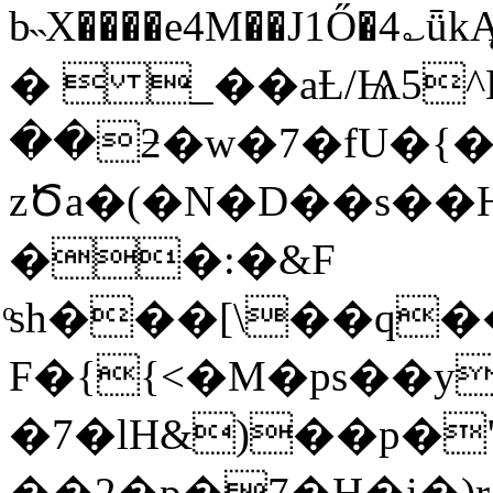
b˵X����e4M��J1Ő�
�  _��aȽ/Ѩ5^
��ƻ�w�7�fU�{�
zԾa�(�N�D��s�
��:�&F
ͦsh���[\��q�
F�{{<�M�ps��y
�7�lH&)��p�
��2�p�7̤�H�i�)r��e