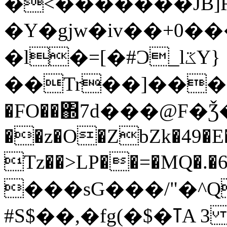
�<�������JB]R5
�Ү�gjw�iv��+0����
�l�=[�#Ɔ_lػY}
��Tr
��]���o
�FO��΍7d���@F�Ǯ�F�
��z�O�ZbZk�49�E�
Tz��>LP��=�MQ�.�6��ھ
���sG���/"�^
#S$��,�fg(�$�ߠA 3