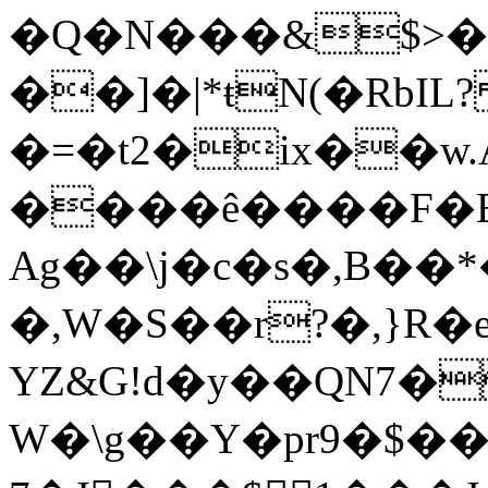
�Q�N���&$>�uq
��]�|*ŧN(�RbI
�=�t2�ix��w.
����ê����F�E
Ag��\j�c�s�,B�
�,W�S��r?�,}R�
YZ&G!d�y��QN7�
W�\g��Y�pr9�$��