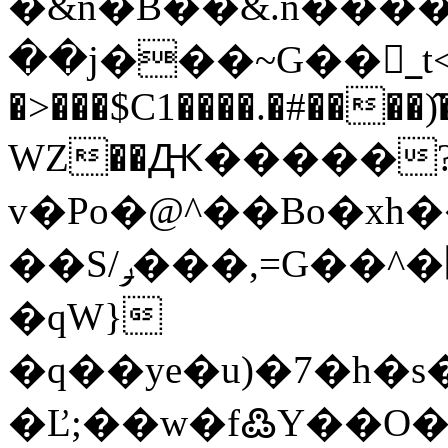
�&n�B��&.n����
��j���~G��_ٔt<|&ƙ
�>���$C1����.�#����)
WZ��Ԫ�����
v�Po�@^��Bo�xh
��S/ݛ���,=G��^�߼J�6ѫ�j���sv��9|
�qW}
�q��ye�u)�7�h�
�Ľ;��w�f߷Y��O�