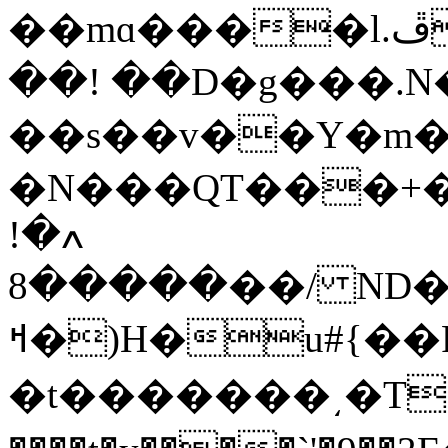
��mɑ����l.ڦ��e4�M~Q��A�m~�R�ʛ?߹
��! ��D�g���.Ν�
��s��v��Y�m�
�N���QT���+�
ߍ�!
�����8��/ ND���UШ�#�8n�hB��կ�׾���͍7?
ߞ�)H�u#{��P.J���7-b�㹼-
�t�������͵�T��