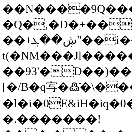
��N����9Q���o
�Q�,�D�֣+��
��+ڜ��ܔ"
t(�NM���Jl����
��93'�D��)�
[�/B�q㝍�߷ֿ�\�
�l�i�0E&iH�iq�0
�.�������!