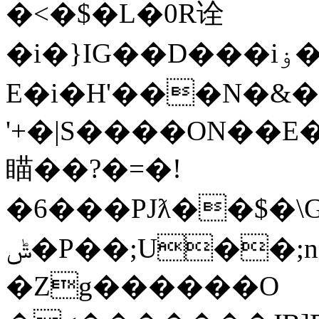
�<�$�L�0R诠
�i�}IG��D���iۏ�(U_"�ݏ��Š�k?
E�i�H'���N�&�
'+�|S����ON��
瞄��?�=�!
�6���PJƛ��$�\Gרc,�_m%��f���CI�iǆ�U(�p]�Sk�oT��a�6���/@Mndjʆd*����w��4T$��O�
ݰ�P��;U��;n����HOy��/�V!
�Zg������O