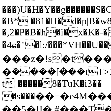
���)U�H�Y��g������S�O�B�1�]��_û���;�H���hZ���9Ӯp�
�B* �81�H�d�p|B�w8
�,2�P�B�h�i�x�K�-
�4ɕ�"�l:/���*VH��
���z�!s�t����x�F�j�fײ�`@��^��H�Z�]�5��tx��ׄ7Cɲ{*z(�qu�X������%�a*��ܠ,�Y��;q�����A'c!A�iY��C�J��X�H�{Ȕ�j�\k�����4��<$Э0v�A��h
�ܽ����[���tT>X7x[
tˈ�����8�TuK�i3��
�s���ׅ��=�e4M�
��5�lJ� #���T�