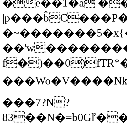
�e��1�a �
|p���b̂C���
�~�������5�x{�
��'w��������׵��=nwTڻ1"�M� g�V��V��c�W�%���e!d�#���Q�������h���Z��~
f�)��0)fTR*
���Wo�V����Nk
���7?N?
83��N�=b0Gľ�