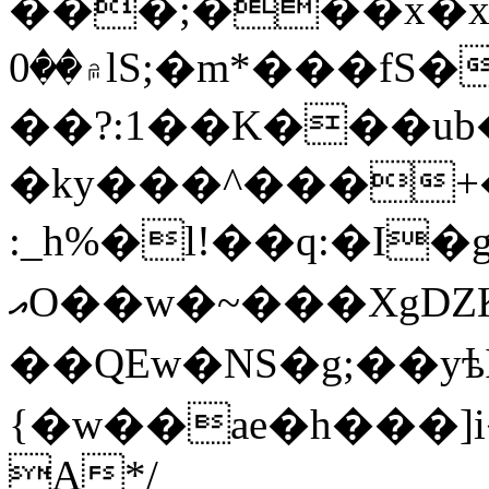
���;���x�
۾��0lS;�m*���fS�l7����7{�M6��
��?:1��K���ub
�ky���^���+�
:_h%�l!��q:�I
އO��w�~���XgǱK�?�>=��/
��QEw�NS�g;�
{�w
��ae�
h���]
A*/