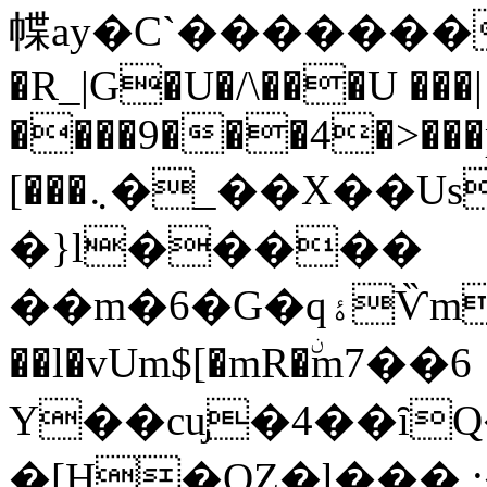
幉ay�C`������
�R_|G�U�/\���U ���|
����9���4�>���p
[���܆�_��X��Us{6>i����M
�}l�����
��m�6�G�qۀѶm�6l�6Zϖ��`t����c��-
��l�vUm$[�mR�ۨm7��6
Y��cu̡�4��ȋQ
�[H�QZ�l��� 