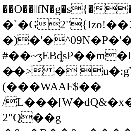
��O��ǁfN�g�s{�
�`�G2"{Izo!��
�)�'�^09N�P�
#��~ʒEBȡsP��m�L�r;lCȨ�
�̵�> � u�:
(���WAAF$��
/L���[W�dQ&�
2"Q��g