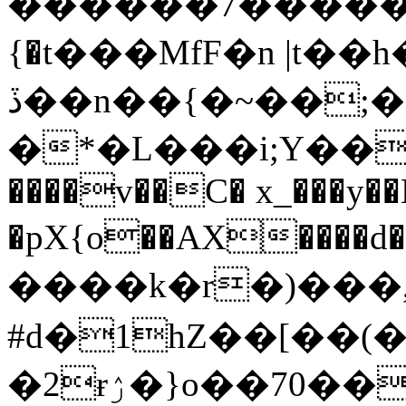
������7�����
{�t���MfF�n |t��
ڏ��n��{�~��;���"p~Cϙ
�*�L���i;Y��
����v��C� x_���y��
�pX{o��AX����d�Κ�7�ݻ�*���fSQ��U�"_
����k�r�)���,
#d�1hZ��[��(�
�2ɍۯ�}o��70���xf#%%o