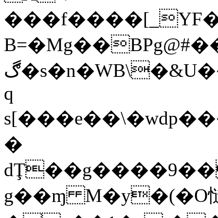
���f����[_YF
B=�Mg��BPg@#
ڰ�s�n�WB\�&U���m�5]t�l��\�x��+*�l:�Q
q
s[���e��\�wdp
�
dŢ��g����9��
g��ɱ M�y�(�O