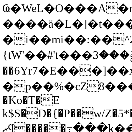
Ҩ�WeL�O���A�
����ӓ�L�]�t���
�i��mi��:��^2���۽Rt��g��#�v'owg��nM��5���/Iv�������ݟ�;Z���
{tW'��#'t���ݞ���3=weR�n�߼OR5wuV�N��U���H��}
��6Yr7�E���]�
�p��%�cZ8����E�O��
�Ko�T�E
k$S�D�{�P��w/Z�
ޒϥ�����߹���k��� �\��