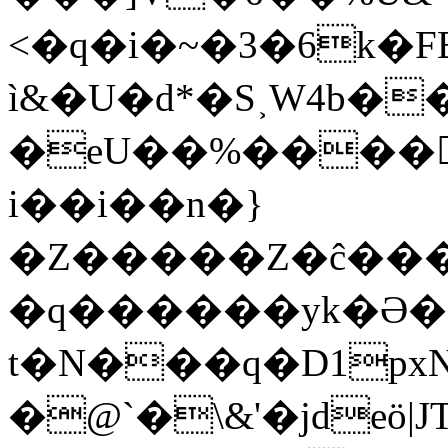
<�q�i�~�3�6k�
ì&�U�d*�S˲W4b�
�eU��%�����ِ�ZÁ�
i��i��n�}
�Z�����Z�ĉ�
�q������yk�Ə�
t�N���q�D1px
�@`�\&'�jdeö