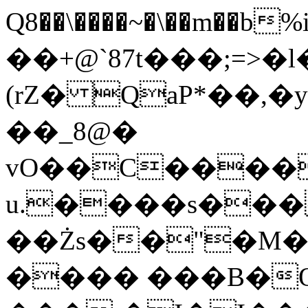
Q8��\����~�\��m��b%i.�.�i���ؼ3�
��+@`87t���;=>�l
(rZ� QaP*��,
��_
8@�
vO��C����
u.����s���
��Żs��"�M�
���� ���B�