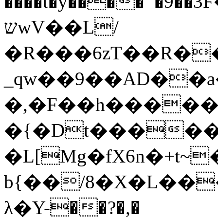
����t�y����`'�9
שwV��L/
�R���6zT��R��
_qw��9��AD��a�]�
�,�F��h����� 
�{�Dt������
�L[Mg�fX6n�+t~�
b{��/8�X�L��
λ�Y-��?�,�