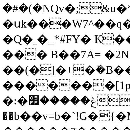
�#�(�NQv�;&u�
�սk���W7^��q�
�Q�ˍ�_*#FY� K
��� B��7A= �2
��(�]�+�ܺ�B�
�������[1p
�:�ݟ�����׿1���
��b��v=b�`!G�{�