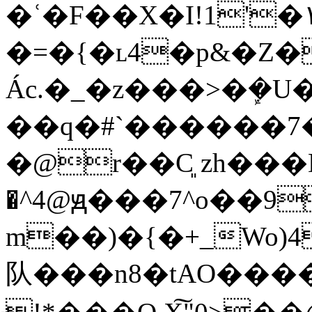
�ʿ�F��X�I!1'�١��v����մb�M2f�S�v�7�k�-
�=�{�ʟ4�p&�Z�
Ác.�_�z���>�ܾ�U
��q�#`������7
�@r��C͈ zh���Dbn�ځ�
�^4@ԭ���7^o��9
m��)�{�+_Wo)
队���n8�tAO���