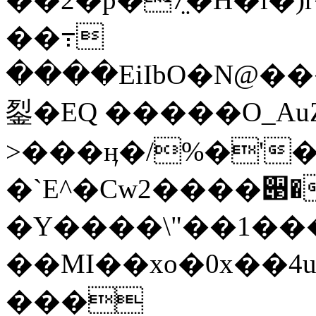
��߹
����EiIbO�N@��
銐�EQ �����O_Au
>���ӊ�/%�'
�`E^�Сw2����੃�
�Y����\"��1�
��MI��xo�0x��4
���