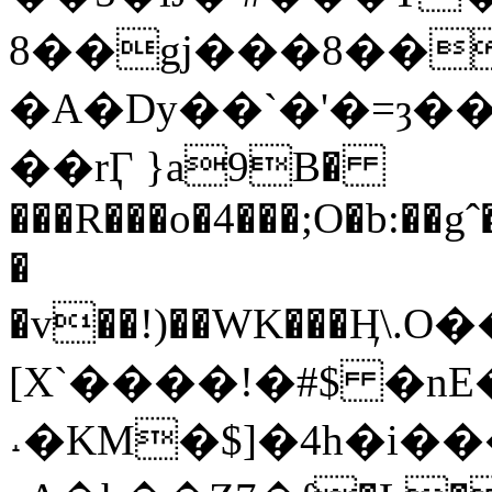
8��gj���8��
�A�Dy��`�'�=ȝ�
��rӶ }a9B�
���R���o�4���;O�b:��
�
�v��!)��WK���Ӊ
[X`����!�#$ �n
˔�KM�$]�4h�i��