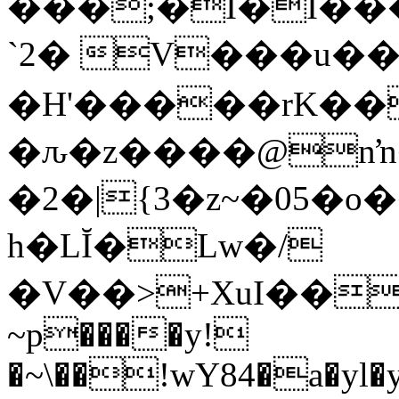
���;�I�I���
`2� V���u�
�H'�����rK��
�ԉ�z����@
n
�2�|{3�z~�05�
h�LĬ�Lw�/
�V��>+XuI�����%�g8ܪ�4�#���hG_Y
~p����y!
�~\��!wY84�a�yl�y