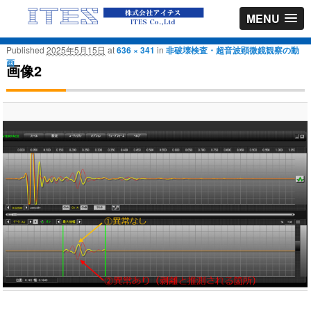
MENU
Published
2025年5月15日
at
636 × 341
in
非破壊検査・超音波顕微鏡観察の動
画
画像2