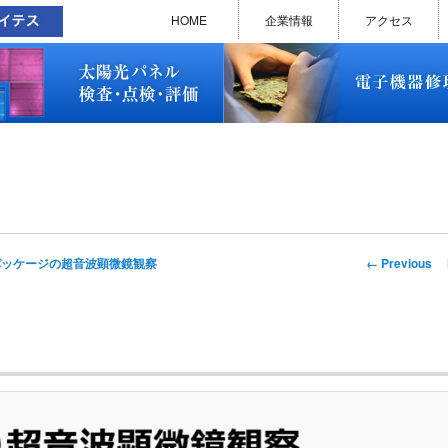
太陽光パネル検査・点検・評価
ソラメンテ
EL･PL 検査装置
EL/PL 検査装置 保守サービス
お問い合わせ
販売終了品
修理で延命できる可能性
修理のお申し込みについて
修理実績(PC)
修理実績(PC部品)
修理実績(シーケンサー)
修理実績(インバーター)
修理実績(制御ユニット)
修理実績(モーター)
修理実績(モータードライバー
修理実績(表示器)
修理実績(電源)
修理実績(マザーボード)
修理実績(基板)
修理実績(その他)
よくあるご質問
メルマガバックナンバー
お問い合わせ
HOME
企業情報
アクセス
太陽光パネル検査・点検・評価
ソラメンテ
EL･PL 検査装置
EL/PL 検査装置 保守サービス
お問い合わせ
販売終了品
修理で延命できる可能性
修理のお申し込みについて
修理実績(PC)
修理実績(PC部品)
修理実績(シーケンサー)
修理実績(インバーター)
修理実績(制御ユニット)
修理実績(モーター)
修理実績(モータードライバー
修理実績(表示器)
修理実績(電源)
修理実績(マザーボード)
修理実績(基板)
修理実績(その他)
よくあるご質問
メルマガバックナンバー
お問い合わせ
Image
← Previous
パッケージの超音波顕微鏡観察
navigation