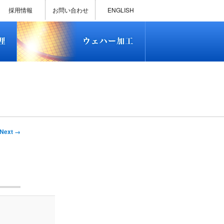
)
半導体プロセス受託加工サービス
MEMS ファウンドリーサービス
精密貫通孔加工
テスト用膜付きウェハー
評価用めっき付きシリコンウエ
研削研磨・ダイシング加工
ダイヤモンドワイヤー販売
ウェハー加工実績
ウェハー販売(Si/SOI/SiC/GaAs)
ウェハーケース販売
ICP-MS汚染分析受託サービス
TXRF汚染分析受託サービス
石英基板・ガラスウェハ加工
恋する半導体（セミコイ）
恋するパワー半導体（つよこ
ハ
い）
採用情報
お問い合わせ
ENGLISH
)
半導体プロセス受託加工サービス
MEMS ファウンドリーサービス
精密貫通孔加工
テスト用膜付きウェハー
評価用めっき付きシリコンウエ
研削研磨・ダイシング加工
ダイヤモンドワイヤー販売
ウェハー加工実績
ウェハー販売(Si/SOI/SiC/GaAs)
ウェハーケース販売
ICP-MS汚染分析受託サービス
TXRF汚染分析受託サービス
石英基板・ガラスウェハ加工
恋する半導体（セミコイ）
恋するパワー半導体（つよこ
ハ
い）
Next →