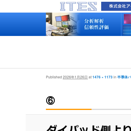
品質技術サービス TOP
故障解析・構造解析
断面研磨・加工観察・分析
表面・材料・異物・汚染分析
信頼性試験・評価
化学反応機構研究所
装置別メニュー
分析対象
装置一覧
技術資料
最新情報
分析技術者ブログ
品質技術サービス TOP
故障解析・構造解析
断面研磨・加工観察・分析
表面・材料・異物・汚染分析
信頼性試験・評価
化学反応機構研究所
装置別メニュー
分析対象
装置一覧
技術資料
最新情報
分析技術者ブログ
Published
2026年1月26日
at
1476 × 1173
in
半導体
⑥