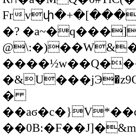
Frvփ�+�[���
�? �a~�q���]
@\:�)��W&
����½w��Q�
�&U���jЭ�z
�
��aϭ�c�}V*�
��0B:�F��J]�