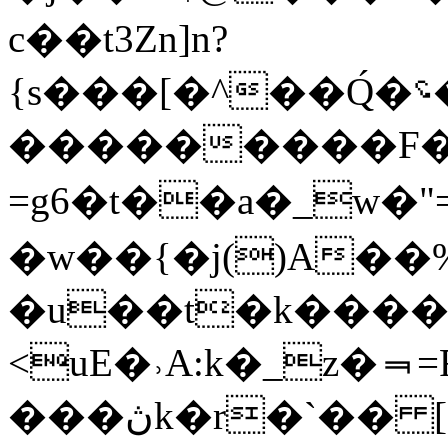
c��t3Zn]n?
{s���[�^��Q́�؝��GE�A�5��u���om��s�i?
���������F�
=g6�t��a�_w
�w��{�j()A�
�u��t�k���
<uE�˒A:k�_z�⫬
���ڽk�r�ˋ�� [�x�z���<鎅