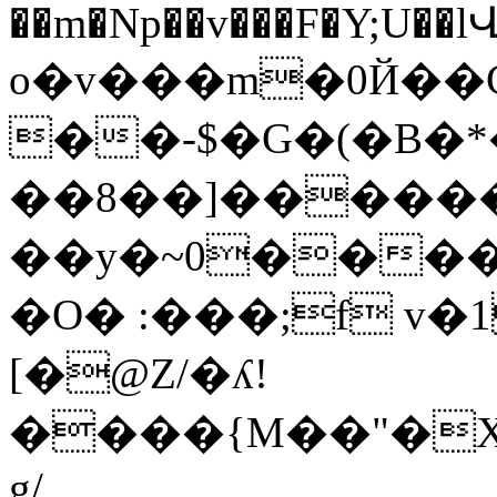
��m�Np��v���F�Y;U��l
o�v���m�0Й��C
��-$�G�(�B�
��8��]������
��y�~0���
�O� :���;f v
[�@Z/�ʎ!
����{M��"�X�"�W7�eB����
g/