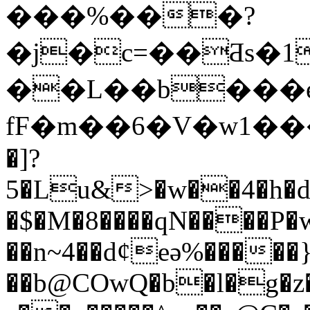
���%���?
�j�c=��Ƌs�1
��L��b���e
fF�m��6�V�w1���ݜ 7.���ܑqq
�]?
5�Lu&>�w��4�h�d
�$�M�8����qN����P�
��n~4��d¢eə%����
��b@COwQ�b�l�g�z�