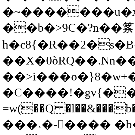
�~�������u�x
��b�>9C�?n��筿�
h�c8{�R��2�s�B
��X�0òRQ��.Nn�
��>i���o�}8�w+��
�C����!�gv{�
=w(��Q �l��&���b��
���˔�-���� �b