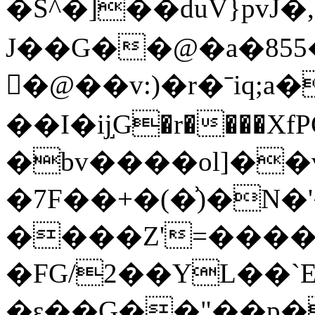
�S^�]��duV}pvJ�
J��G��@�a�85
�@��v:)�r�ˉiq
��I�ĳ֣G�r����XfPG
�bv����ol]��
�7F��+�(�͗)�N
����Z'=����
�FG/2��YL��`
�ԑ��G��"��p�