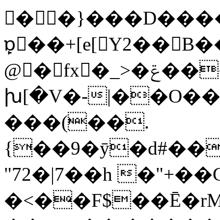
��}���D������
ɒ̙ٓ��+[e[Y2��
@�fx�_>�ݝ���{�$Y�e[n73��i��G�}
խ[�V�-|��O���
���(��.
{��9�ȳ�d#��
"72�|7��h �"+��
�<��F$��Ē�rM2