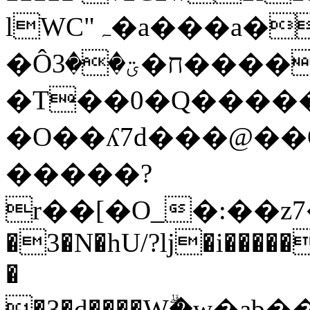
lWC"ہ�a���a��nV'6��S�݅OA�`~���۟����_im�A'-
�Ôח�ؾ��3�����\��a��
�T��0�Q����
�O��ʎ7d���@��Ǫ
�����?
r��[�O_�:��z7��'�
�3�N�hU/?lj�i����
�
�3�d����ֵWۗ�w�ab�