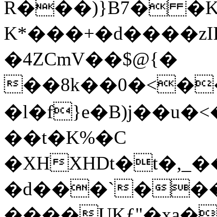
R���)}B7� �K
K*���+�d����z
�4ZCmV��$@{�
��8k��0�<�
�l�f}e�B)j��u
��t�K%�C
�XHXHDt�t�,_
�d���`��
����UKƒ"�xa�