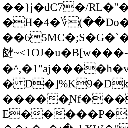
��}j�dC7�/RL�"
�H�4�؇(��Do�
��65MC�;S�G�`
䭈~<1OJ�u�B[w�
�^,�1"aj����h�
� D�]%K9�Dk
�����̟Nf��
E�����P�-