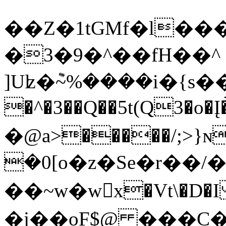
��Z�1tGMf�l���
�3�9�^��fH��^
]Uʫ�݉~%����i�{s�
�^�3��Q��5t(Q3�o�Į�
�@a>�����/;>}ɴfQ
�0[o�z�Se�r��/�
��~w�wx�Vt\�D
�j��oF$@ ���Ϲ�