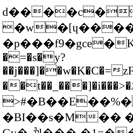
d����c�V
�w�[ɥ����!
�p���f9�gce�K���E�ݤ:�[���dS
�=�s�y?
��j���]��w�K�C�=z
��t��_���]�i���>�ػ�C��z�vJ�nE���"��:q����rꫀ���t��Q��t����Η��+�h�����[B.�g
>#�B��E��%�Z
�BI��s�M�� 
Gv�˽ׯl���.�1=��rL�*G��R��!