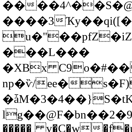
����4^��S�@
����3Ҡy��qi(
u�"��pfZ�iZ
���L���
�XBx C9o�#��
np�ѷ/ee�s�
�ǡM�3�4��}S�t
lg��@F�bn��2�9#�)w����Q��
����� v�C�w�f�