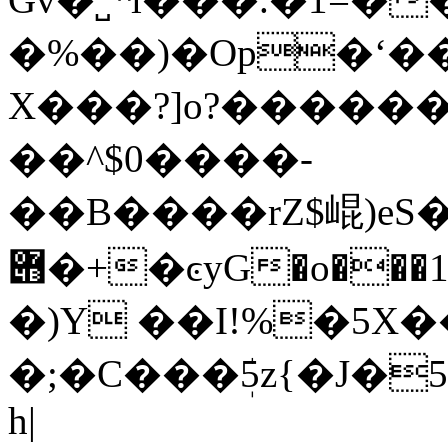
�%��)�Op�ʻ���]R�ٶ��k*9�Xq���b�3
X���?]o?������ۯ� ��x�
��^$0����-
��B����rZ$崐)eS�
݋�+�ͼyG�o���1��]:��`$:D�ұRYʕ��B����b���Q(Hb
�)Y ��I!%�5X
�;�C���ܲ5z{�J�
h|