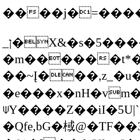
����j�=����
_ן�X&�s�5�����
�m������t*�
��~Į���,z_�u
�e���x�nH�vm�
⍦Y����Z��iI�5U
�Qfe,bG�棫@�TF�