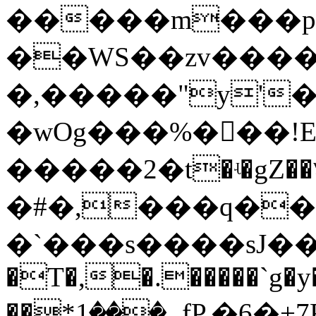
�����m���p�
��WS��zv����
�,�����"y'
�wOg���%���!E�<������x�7sl
�����2�t�ʵ�gZ��ˠܳɒ
�#�,���q��
�`���s����sJ��ߠ�<�Y߇�w
�T�,�.�����`g�y�
��*ؠ���1fP.�6�+7FL��/g魓