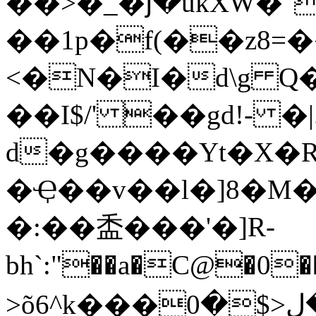
��>�_�յ�ukXW�"
��1p�f(��z8=�
<�N�I�d\g Q
��I$/' ��gd!- �
d�g����Yt�X�R
�Ҿ��v��l�]8�M
�:��盉�� �'�]R-
bh`:"��a�C@�0
>õ6^k���ڸ�ڸ<$�0S�j�!