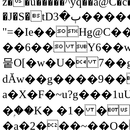
z��u�����^yq��a@C
�J�S�tDٻ�3�������
"=�Ie��Hg@C��>��U
��6�� Y6��w
뭍O[�w�U� 7��
dĂw��g����9��
a�X�F�~u?g���1u
�ۭ��K� �1� �
�a�2���~��O�