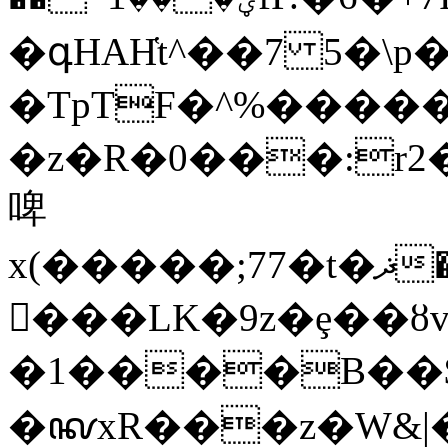
�գHAH҅t^��7 5�\p
�TpTF�^%�����
�z�R�0���:r2�
啤
x(�����;77�t�ޛ��K�������^��U��O�'w��)������t���t��h������kM�
𲾬���LK�9z�ȩ��ȣ
�1����B��
�ꦑxR���z�W&|�