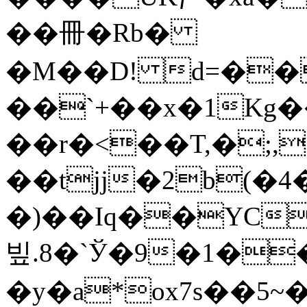
��冊�Rb�
�M��D! d=���
��`+��x�1Kg
��r�<��T,�;,
��tjj�2b(�4
�)��Iq��YC
빞.8
�`Ў�9�1�
�y�a*ox7s��5