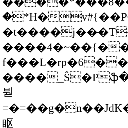
����*���8��/ 
�*H�v#{��P
�t����j��̵�T
����4�~��{��
f���L�rp�6��
����_Ŝ�Pֆ�
붣
=� =��g�n��
眍