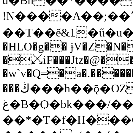
d�Bh��*����
!N����A��;��٬~p��-I̅� )�胚
��T��ě&1�ű�u�*ע��r3W�QNJ�3�4�
�HLO�g�� ɉV�Z�N�
�⤩iF���Jtz�@�
�w`v�Q=�a�.������
���ڭ���h��ǭ�OZ��o��n���h�}
غ�B�Ѻ�bk���/��}�&!
��*�T�f�H���O