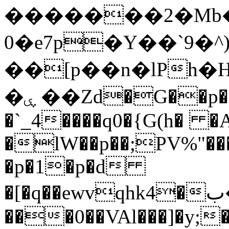
�������2�Mb�T
0�e7p�Y��`9�^
��[p��n�lPh�H0�d\̌T׃ԩ�I&�P�k�pK��
�ۑ ��Zd�G��p���p���\71$,�|
�`_4����q0�{G(h� �A
�lW��p��;PV%"�
�p�1�p�d
�[�q��ewvqhk4�ب�r�5�j�b��g-
���0��VAl���]�y;