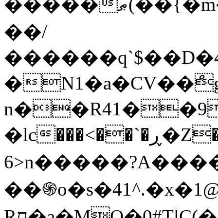
�����ޠ(��{�m�����^~_�zk뇏
��/
������q`$��D�4ۼqQ[�>Z��_De���!c:�:0�n
�N1�a�CV��ްg
n��R41��9���ڵ�
�lc���<��`�ڕ�Z����hm\���/���'��Ȅ�럵
6>n�����?A����~
��֍o�s�41^.�x�1@
Rח�a�MQ�0#TlC(��Z��*���K4uk�����[ko