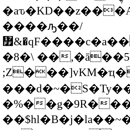
�aԏ�KD��z���
����ԡ��/
៿&
�ԛF����c�a��
�8�\ ��,�ā��
;Z���]vKM�ҵ
���d�~�S�Ty��
�%��g�9R���
��$hl�B�j�la��