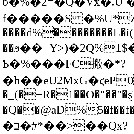
b�%�2=�Q�Vx�.U
f�����S �%U*Z
����d%��������L�i(
��ϧ��+Y>)�2Q%
Ƅ�%���FC搬�*?
�h��eU2MxG�ϛeP0
�_(�+R�1��O�"��"�ȿ
�Q��@aD%5�f��f
�ב�#*��>��Qx?