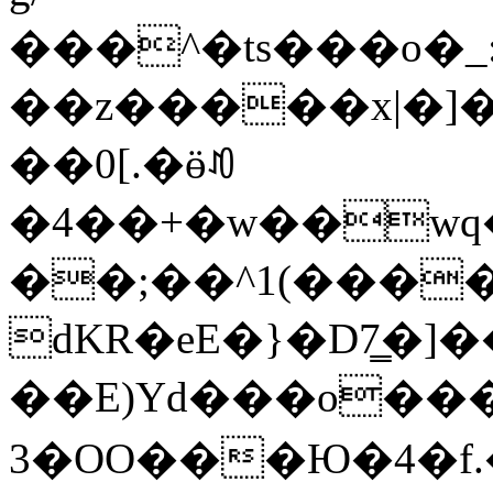
���^�ts���o�_
��z�����x|�]�
��0[.�ӫꀒ
�4��+�w��wq�
��;��^1(���
dKR�eE�}�D7͇�
��E)Yd���o���
3�OO���Ю�4�f.�P�E�^2�W�b�