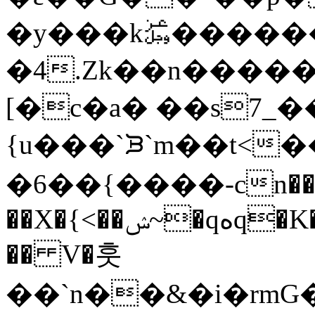
�y���k﷿������gW���Y���@�
�4.Zk��n�����
[�c�a� ��s7_��޻�m
{u���`ᙑ`m��t<�
�6��{����-cn���v
��X�{<��ݾ~�qەq�K���"���g�����e`��nl}y���Y�j��f�X�
�� V�훗
��`n��&�i�rm