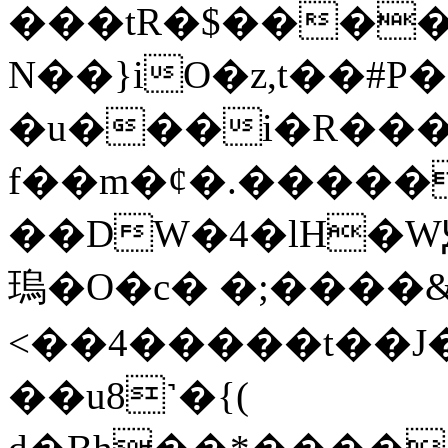
���tR�$���
N��}iO�z,t��
�u���i�R���<
f��m�ȼ�.�����0E�\CW4˜
��DW�4�lH�W
瑦�O�c� �;����
<��4�����t��J�
��u8˺�{(