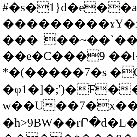
#�s�1}d�e��a
���������ɤY�x
���_��~��`��
��e�C���9 ��l�
*�(�����7�s �
�φ1�]�;')�F�
w��U��7�x���
�h>9BW��rՐ�d�L��