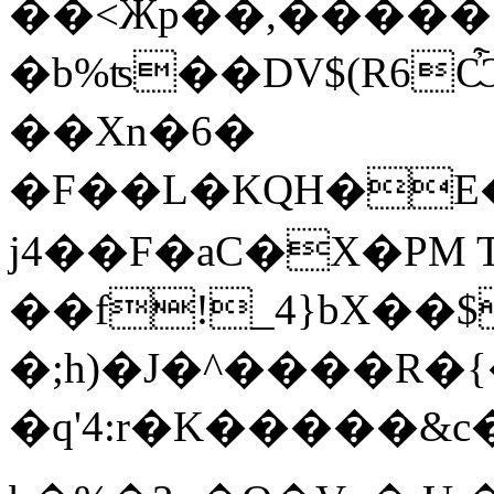
��<Жp��,�������l�����zC���J"\Y�,�A��Gf
�b%ʦ��DV$(R6
��Xn�6�
�F��L�KQH�E
j4��F�aC�X�PM 
��f!_4}bX��$
�;h)�J�^����R�{�ۼ�������yk�����Z�7Zϵֿ9�`%'''
�q'4:r�K� ����&с