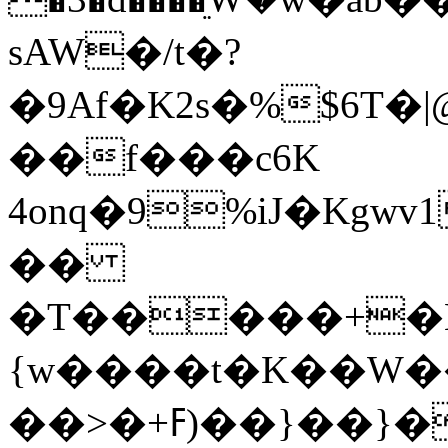
sAW�/t�?
�9Af�K2s�%$6T�|@�Qվ5ؿ�v�#}%C�
��f���c6K
4onq�9%iJ�Kg
��
�T�����+�L
{w����t�K��W��
��>�+ߓ)��}��}��gs��t�=��}$q��|