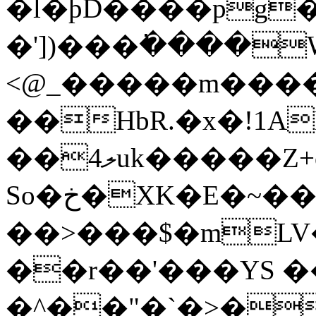
�l�þD����pg
�'])���߭����
<@_�����m����_�
��HbR.�x�!1A
��ލ4uk�����Z+o�AF�@���~?
So�خ�XK�E�~�����Wƕ[
��>���$�mLV��
��r��'���YS 
�^��"�`�>�