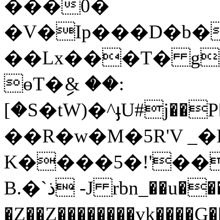
���0�
�V�Ip���D�b�
��Lx���T� g
өT�ި& ��:
[�S�tW)�^ֈU#j��P�M��)ٲ\�(�Yd����
��R�w�M�5R'V _�
K����5�!'��
B.�`ذ -J rbn_��u����Vm�̵.<����^m�|
�Z��Z��������vk��