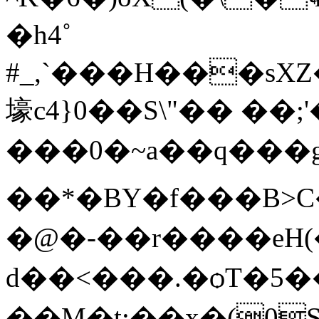
�h4˚
#_,`���H���sXZ
壕c4}0��S\"��
��;'
���0�~a��q��
��*�BY�f���B>C
�@�-��r����eH(
d��<���.�ѻT�
��M�t;��x�(0