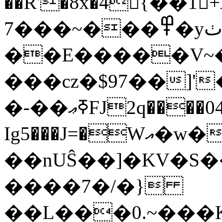
��R'�8x�4򨓃{��1
߾���~���7�yٺp��ml�^�.z�[$�b&'�C�zA(�e����?
��E�����V~��
���cz�$97��]
�-��ߧޢFJ2q����04U^��m
Ig5���J=�Wއ�w��)�^v!
��nUŜ��]�KV�S
����7�/�}
��L���0.~���