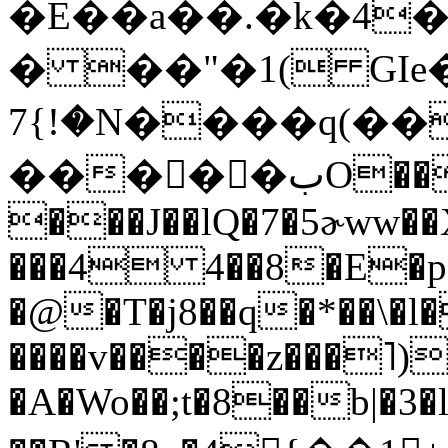
�E��a��.�k�4�
� ��"�1( GIe��
�!}7N����q(��~L�.��:{�Hpb�|
�����بO���/�i��#fb��N�����
���J��lQ�7�5ɚww��
���4 4��8�E�p&
�@�T�j8��q�*��\�l�
����v����z���˥)
�A�Wo��;t�8��b|�3�l6