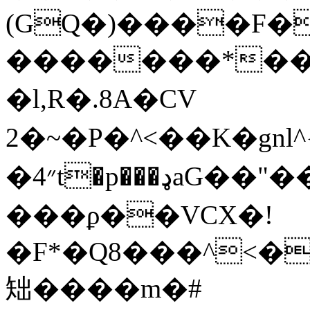
(GQ�)����F�
�������*��
�l, R�.8A�CV
�״4t�p���ډaG��"��j��X�(~yZR�*�y�%W���rN����ډ�k�5c�$#F�T�I�1z""�
���ϼ��VCX�!
�F*�Q8���^<�
䂐����m�#