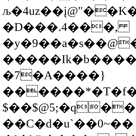
љ�4uz��į@"��K������*
�D���.4���,
�y�9��a�s��@�
�����Ik�b���
�7�A����}
������*�T�f�
$��$@5;�q�
��C�d�u`��0~��