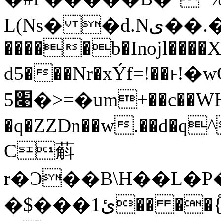
L(Ns� �d.Nی��.�~|d1/g�P&J&F:x9�<:���T�C�Xj/
�����b�Inojl����
d5���Nr�xÝf=!��ͱ!�
׉5�>=�um+��c��WH�|!
�q�ZZDn��w.��d�q
C蔛
r�Ɔ��B\H��L�
�$���1ئ�� ��{֩T6)$3�U �\� �G'�