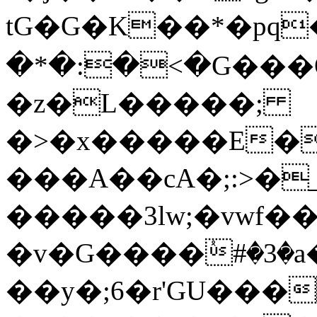
tG�G�K��*�pq
�*�:�<�G���
�z�L�����;
�>�x�����E�
���A��cA�;:>�
�����3lw;�vwf��N
�v�G����ٝ#�3�
��y�;6�r'GU���