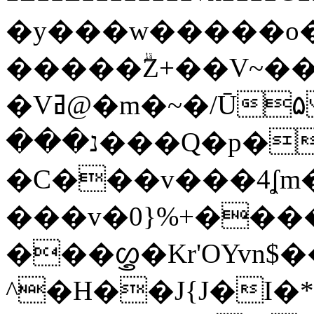
�y���w�����o�ھ�f�� ��
�����ۗZ+��V~��
�Vߥ@�m�~�/Ū۵
���נ���Q�p���R2-p<'��E
�C���v���4ʆm�d
���v�0}%+���
���ᦄ�Kr'OYvn$�
^�H��J{J�I�