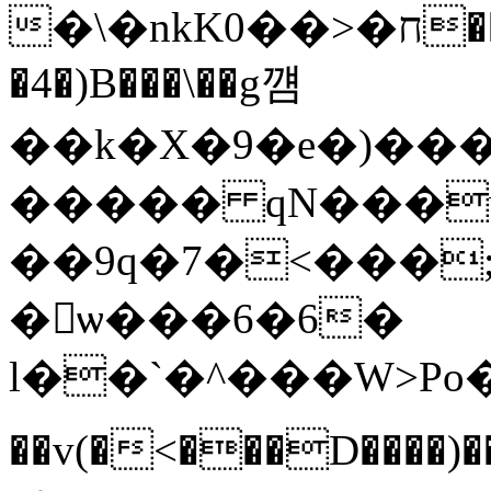
�\�nkK0��>�ח���V"�{1'D�4�Ch�bE�nq*&}
�4�)B���\��g꺰
��k�X�9�e�)����#�
����� qN���w�
��9q�7�<���
�ѡ���6�6�
l��`�^���W>Po��ۇ;�
��v(�<���D����)