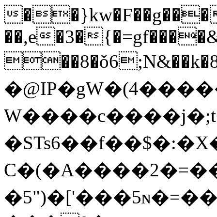
��}kw�F��g���
��,e�3�{�=gf����
��8�ǒ6;N&��k�ۉ�8��y83y9��4%�S�­
�@IP�gW�(4���
W����c����j�;t
�STs6��f��$�:�X�
C�(�A����2�=�
�5")�['���5ɴ�=�