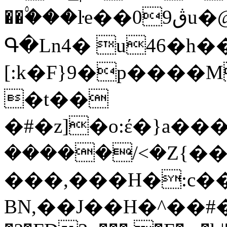
��۟���ŀe��0ڨ9u�@�佇:���o.l~�a?
Գ�Ln4� u46�h�
[:k�F}9�p����M��Y𞤃K
�t��
�#�z]�o:έ�}a���
�����/<�Z{��
���,���H�:c�
BN,��J��H�^��#��