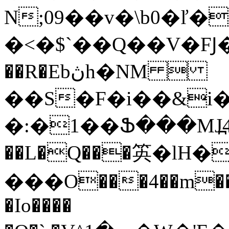
N;09��v�\b0�
�<�$`��Q��V�FͿ
��R�Ebڽh�NM 
��S�F�i��&i�=
�:�1��Ֆ���MJ߽4
��L�Q���䇦�lH��
���O���4��m�� 
�Io����