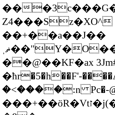
���3c���G�
Z4���Sz�XO^ 
��+��a��J��
ˌޡ��"Y�O��3�M0J%���(�
��@��KF�ax 3J
�ћr�5�h��F'-����A
�<����:n Pc�-@ނN�B
���+��öR�Vtז�j(��UQJWm���:j�U��M:�Xu�_=��7��C9�X.