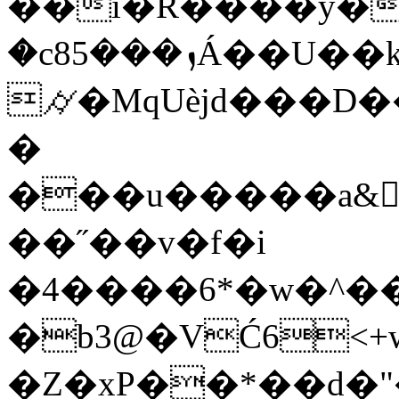
��i�R����y�
�c8ܙ���5Á��U��k��5�0!u*�
⌭�MqUèjd���D��
�
���u�����a&􇳓
��˝��v�f�i
�4����6*�w�^��
�b3@�VĆ6<+w
�Z�xP��*��d�"