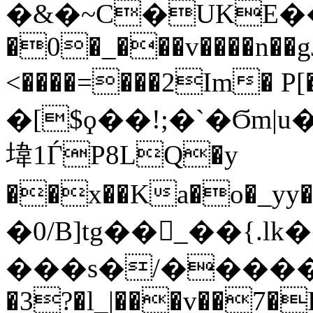
�0�_���v����n��
<����=���2Im� P[
�[$ϙ��!;�`�Ϭm|
㙔1ЃP8LQ�y
��x��Ka�o�_y
�0/B]tg��󗍫_��{.
���ѕ�/�����/
�3?�l_|���v��7�