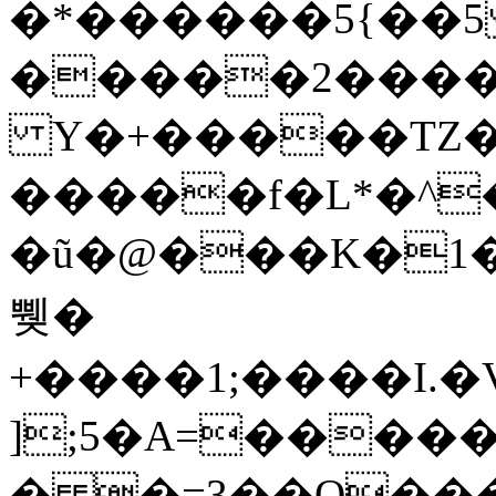
�*������5{��5
�����2�����U�)N9�w
Y�+�����TZ�
�����f�L*�^
�ũ�@���K�1� 6�
쀚�
+����1;����I.�
];5�A=�����
� �=3��O���