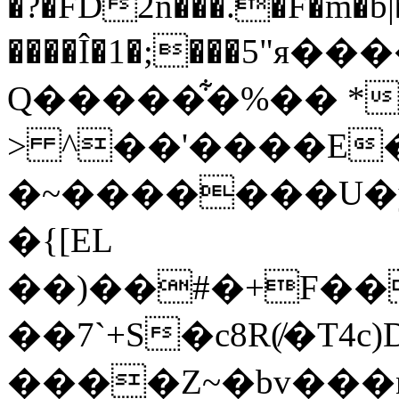
�?�FD2n���.�F�m�b|�
����Î�1�;���5"я�
Q�����͋�%�� *
> ^��'����E�
�~�������U�
�{[EL
��)��#�+F��
��7`+S�c8R(̸�T
����Z~�bv���n