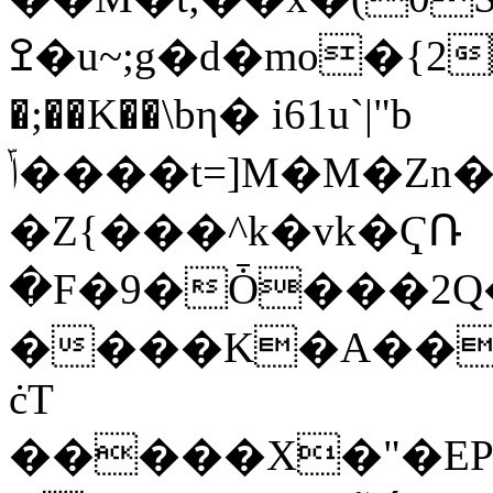
ߐ�u~;g�d�mo�{2ҍ�QbX���2�n_tK�(3j`4�4����cA/Ke�V��@Q�
�;��K��\bη� i61u`|"b
ݴ����t=]M�M�Zn�2�'��
�Z{���^k�vk�ҀՌ
�F�9�Ȱ���2Q
����K�A��
ċT
�����X�"�EP