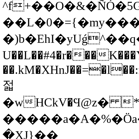
^f+��O�&�ÑÓ�
��L�0�={�my��
�)b�EhI�yUǵ^�
U��L��#4�r���K���
��.kM�XHnJ��=�l��
젋
�
wHCkV�Ϥ@z� 
�����a�A�%�Ӧa�
�ΧJ}��