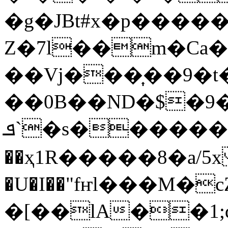
�g�JBt#x�p����
Z�7l��m�Ca
��Vj���͎��9�t
��0B��ND�$�9��ߩ
ܦ�s����������3�ס!
`
��ҳ1R�����8�a/
�U�I��"fҥl���M�c
�[��lA��1;q