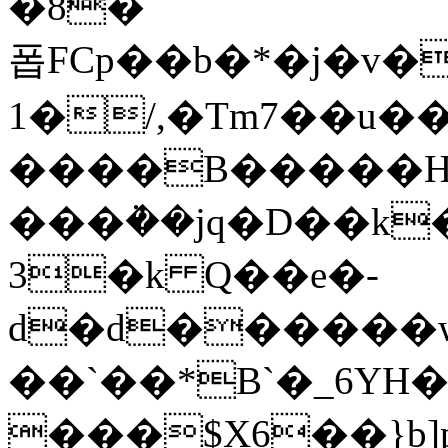
�8�
폽FCp��b�*�j�
1�/,�Tm7��u
����B�����H
���ܵ��jq�D��k
3�k Q��e�-
d�d������wv��
��`��*B`�_6YH�
���$X6��}b]p