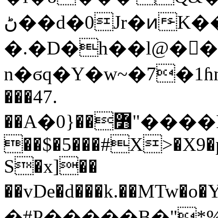
ڻ��d�0Jr�ͷ̵K��/��թ@�B>/
�.�D�h��l@�񲫕
n�ϭq�Y�w~�7�1ɦn�ۉ�>8.��n��)��
���47.
��A�߻��{0"����H���{�(.�����L�E
��$�5���#X>�X9�p
S�x]��
��vDe�d���k.��MTw�o�Y�
�#P�����B�"*%