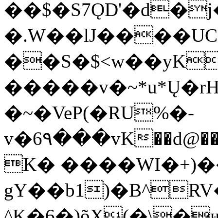
��$�S7ǪD'�d�
�.W��lJ����U
��S�$˂w��yK
�����v�~*u*Ų�rH
�~�VeP(�RU%�-
v�6٩���vK��d@��fFd�֧�yY��c���b�^�
K� ����WI�+)��
gY��b1)�B^RV
^K�6�)õX(�\�