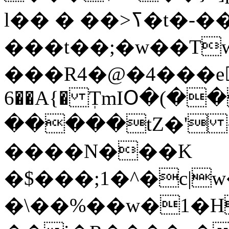
l�� � ��>ߖ�t�-����
���t��;�w��T
���R4�@�4���e򵆐̌
6��A{� ٖTmIՕ�(�
�����tZ�'
����N���K
�$���;1�^�c|
�\��%��w�1�Hg��&���o1�p�z߈ N�����FjQL�x