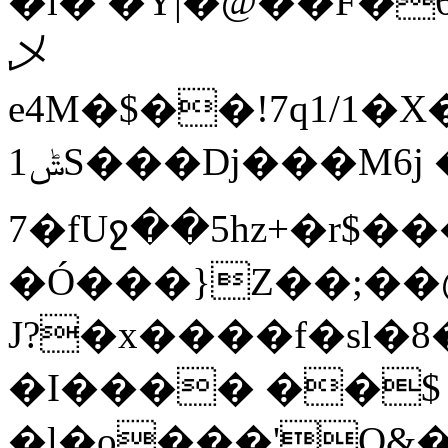
�l� �Y|�@��F�
乄
e4M�$��!7q1/
ݰ1S���Dj���M6j ����RWu(m�j60���J?
7�fUջ��5hz+�r$�
�Ó���}Z��;��@
J?�x����f�sl�8
�I���� ��$
�l�o���'Q&�