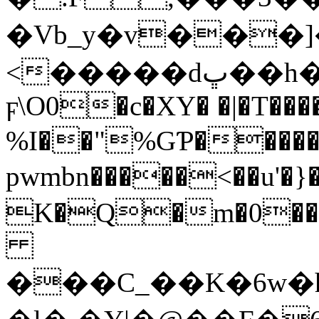
�Vb_y�v���]�
<�����dڀ��h�g��z���Z��o�o��ݰ��b��E�Rf[~ms��3��rQȒr:+gE"g�\9��dYH�3����c��{��c����kl�M�@II���U{��/)�tٖ���#�7w%�҈��
ϝ\O0�c�XY� �|�T��
%I��"%GƤ������3
pwmbn�����<��u'�}��
K�Q�m�0�����iD�ڍ�ׂ��
���C_��K�6w�h,��M��0��;`$��J�ۯi}eq&���$�