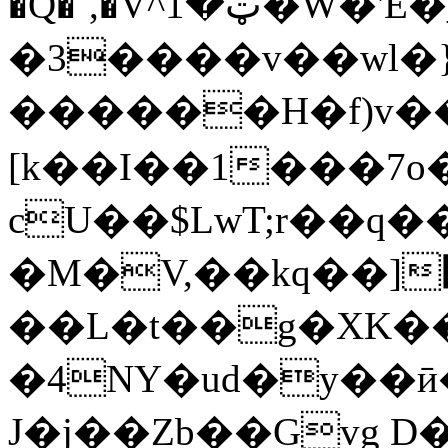
�Q�`,�V^ټ�1�W�'E�_3�qI�K�.������tb��5�J���||
�3����v��wl�}
������H�f)v�
[k��I��1���7o
cU��$LwT;r��q��
�M�
V,��kq��]݌���!
��L�t��g�XK�
�4NY�ud�y��ӣ
J�j��Zb��Gvg D