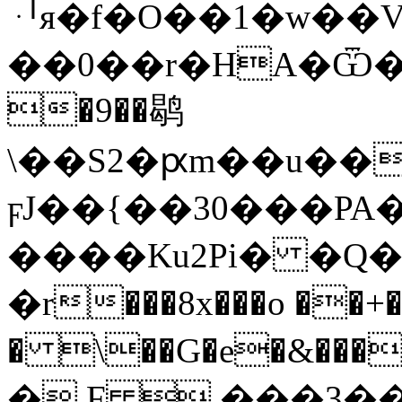
ᆡя�f�O��1�w��V:
��0��r�HA�Ѿ�
�9��鹖
\��S2�ԗm��u��
ϝJ��{��30���PA�
����Ku2Pi� �Q�?߾�?�c��tJ�
�r���8x���o ��+�
�.F ,���3�