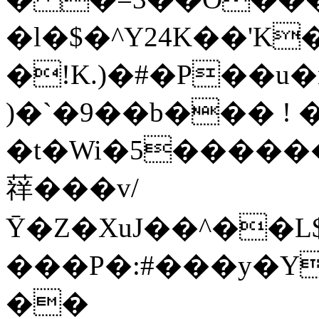
�l�$�^Y24K��'K
�!K.)�#�P��u
)�`�9��b��� ! �
�t�Wi�5�����
䔗���v/
Ȳ�Z�XuJ��^��L$
���P�:#���y�Y
��