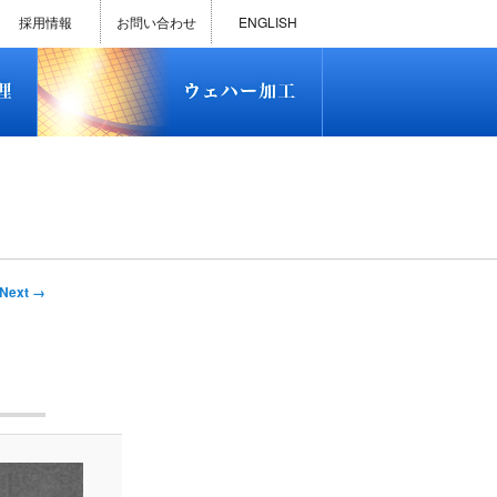
)
半導体プロセス受託加工サービス
MEMS ファウンドリーサービス
精密貫通孔加工
テスト用膜付きウェハー
評価用めっき付きシリコンウエ
研削研磨・ダイシング加工
ダイヤモンドワイヤー販売
ウェハー加工実績
ウェハー販売(Si/SOI/SiC/GaAs)
ウェハーケース販売
ICP-MS汚染分析受託サービス
TXRF汚染分析受託サービス
石英基板・ガラスウェハ加工
恋する半導体（セミコイ）
恋するパワー半導体（つよこ
ハ
い）
採用情報
お問い合わせ
ENGLISH
)
半導体プロセス受託加工サービス
MEMS ファウンドリーサービス
精密貫通孔加工
テスト用膜付きウェハー
評価用めっき付きシリコンウエ
研削研磨・ダイシング加工
ダイヤモンドワイヤー販売
ウェハー加工実績
ウェハー販売(Si/SOI/SiC/GaAs)
ウェハーケース販売
ICP-MS汚染分析受託サービス
TXRF汚染分析受託サービス
石英基板・ガラスウェハ加工
恋する半導体（セミコイ）
恋するパワー半導体（つよこ
ハ
い）
Next →