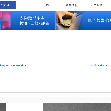
太陽光パネル検査・点検・評価
ソラメンテ
EL･PL 検査装置
EL/PL 検査装置 保守サービス
お問い合わせ
販売終了品
修理で延命できる可能性
修理のお申し込みについて
修理実績(PC)
修理実績(PC部品)
修理実績(シーケンサー)
修理実績(インバーター)
修理実績(制御ユニット)
修理実績(モーター)
修理実績(モータードライバー
修理実績(表示器)
修理実績(電源)
修理実績(マザーボード)
修理実績(基板)
修理実績(その他)
よくあるご質問
メルマガバックナンバー
お問い合わせ
HOME
企業情報
アクセス
太陽光パネル検査・点検・評価
ソラメンテ
EL･PL 検査装置
EL/PL 検査装置 保守サービス
お問い合わせ
販売終了品
修理で延命できる可能性
修理のお申し込みについて
修理実績(PC)
修理実績(PC部品)
修理実績(シーケンサー)
修理実績(インバーター)
修理実績(制御ユニット)
修理実績(モーター)
修理実績(モータードライバー
修理実績(表示器)
修理実績(電源)
修理実績(マザーボード)
修理実績(基板)
修理実績(その他)
よくあるご質問
メルマガバックナンバー
お問い合わせ
Image
← Previous
 inspection service
navigation