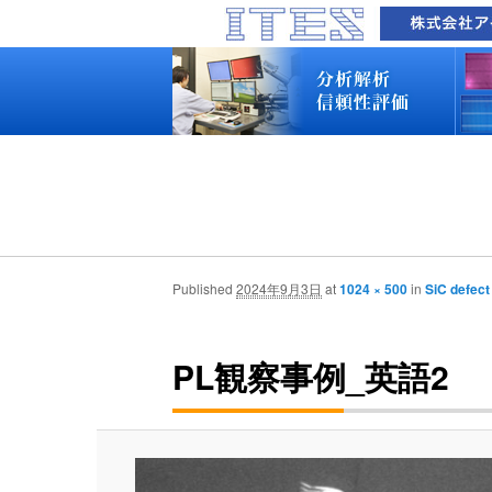
品質技術サービス TOP
故障解析・構造解析
断面研磨・加工観察・分析
表面・材料・異物・汚染分析
信頼性試験・評価
化学反応機構研究所
装置別メニュー
分析対象
装置一覧
技術資料
最新情報
分析技術者ブログ
品質技術サービス TOP
故障解析・構造解析
断面研磨・加工観察・分析
表面・材料・異物・汚染分析
信頼性試験・評価
化学反応機構研究所
装置別メニュー
分析対象
装置一覧
技術資料
最新情報
分析技術者ブログ
Published
2024年9月3日
at
1024 × 500
in
SiC defect
PL観察事例_英語2