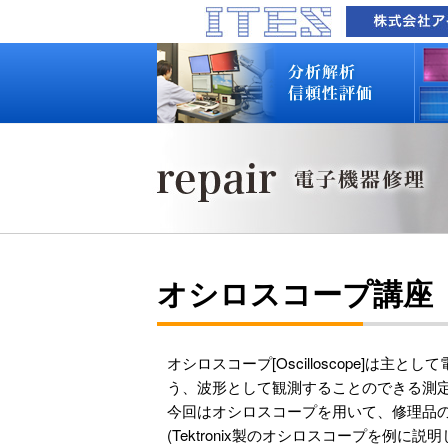
品質技術サービス TOP
故障解析・構造解析
断面研磨・加工観察・分析
表面・材料・異物・汚染分析
信頼性試験・評価
化学反応機構研究所
装置別メニュー
分析対象
装置一覧
技術資料
最新情報
分析技術者ブログ
品質技術サービス TOP
故障解析・構造解析
断面研磨・加工観察・分析
表面・材料・異物・汚染分析
信頼性試験・評価
化学反応機構研究所
装置別メニュー
分析対象
装置一覧
技術資料
最新情報
分析技術者ブログ
オシロスコープ講座
オシロスコープ[Oscilloscope
う、波形として観測することのできる測
今回はオシロスコープを用いて、修理品
(Tektronix製のオシロスコープを例に説