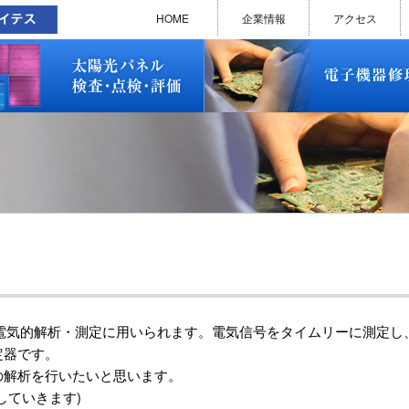
太陽光パネル検査・点検・評価
ソラメンテ
EL･PL 検査装置
EL/PL 検査装置 保守サービス
お問い合わせ
販売終了品
修理で延命できる可能性
修理のお申し込みについて
修理実績(PC)
修理実績(PC部品)
修理実績(シーケンサー)
修理実績(インバーター)
修理実績(制御ユニット)
修理実績(モーター)
修理実績(モータードライバー
修理実績(表示器)
修理実績(電源)
修理実績(マザーボード)
修理実績(基板)
修理実績(その他)
よくあるご質問
メルマガバックナンバー
お問い合わせ
HOME
企業情報
アクセス
太陽光パネル検査・点検・評価
ソラメンテ
EL･PL 検査装置
EL/PL 検査装置 保守サービス
お問い合わせ
販売終了品
修理で延命できる可能性
修理のお申し込みについて
修理実績(PC)
修理実績(PC部品)
修理実績(シーケンサー)
修理実績(インバーター)
修理実績(制御ユニット)
修理実績(モーター)
修理実績(モータードライバー
修理実績(表示器)
修理実績(電源)
修理実績(マザーボード)
修理実績(基板)
修理実績(その他)
よくあるご質問
メルマガバックナンバー
お問い合わせ
]は主として電気的解析・測定に用いられます。電気信号をタイムリーに測
定器です。
の解析を行いたいと思います。
明していきます)