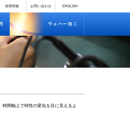
)
半導体プロセス受託加工サービス
MEMS ファウンドリーサービス
精密貫通孔加工
テスト用膜付きウェハー
評価用めっき付きシリコンウエ
研削研磨・ダイシング加工
ダイヤモンドワイヤー販売
ウェハー加工実績
ウェハー販売(Si/SOI/SiC/GaAs)
ウェハーケース販売
ICP-MS汚染分析受託サービス
TXRF汚染分析受託サービス
石英基板・ガラスウェハ加工
恋する半導体（セミコイ）
恋するパワー半導体（つよこ
ハ
い）
採用情報
お問い合わせ
ENGLISH
)
半導体プロセス受託加工サービス
MEMS ファウンドリーサービス
精密貫通孔加工
テスト用膜付きウェハー
評価用めっき付きシリコンウエ
研削研磨・ダイシング加工
ダイヤモンドワイヤー販売
ウェハー加工実績
ウェハー販売(Si/SOI/SiC/GaAs)
ウェハーケース販売
ICP-MS汚染分析受託サービス
TXRF汚染分析受託サービス
石英基板・ガラスウェハ加工
恋する半導体（セミコイ）
恋するパワー半導体（つよこ
ハ
い）
定し、時間軸上で特性の変化を目に見えるよ