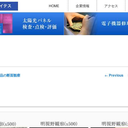
太陽光パネル検査・点検・評価
ソラメンテ
EL･PL 検査装置
EL/PL 検査装置 保守サービス
お問い合わせ
販売終了品
修理で延命できる可能性
修理のお申し込みについて
修理実績(PC)
修理実績(PC部品)
修理実績(シーケンサー)
修理実績(インバーター)
修理実績(制御ユニット)
修理実績(モーター)
修理実績(モータードライバー
修理実績(表示器)
修理実績(電源)
修理実績(マザーボード)
修理実績(基板)
修理実績(その他)
よくあるご質問
メルマガバックナンバー
お問い合わせ
HOME
企業情報
アクセス
太陽光パネル検査・点検・評価
ソラメンテ
EL･PL 検査装置
EL/PL 検査装置 保守サービス
お問い合わせ
販売終了品
修理で延命できる可能性
修理のお申し込みについて
修理実績(PC)
修理実績(PC部品)
修理実績(シーケンサー)
修理実績(インバーター)
修理実績(制御ユニット)
修理実績(モーター)
修理実績(モータードライバー
修理実績(表示器)
修理実績(電源)
修理実績(マザーボード)
修理実績(基板)
修理実績(その他)
よくあるご質問
メルマガバックナンバー
お問い合わせ
Image
← Previous
品の断面観察
navigation