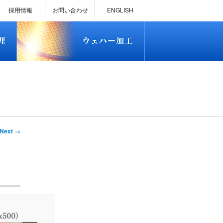
)
半導体プロセス受託加工サービス
MEMS ファウンドリーサービス
精密貫通孔加工
テスト用膜付きウェハー
評価用めっき付きシリコンウエ
研削研磨・ダイシング加工
ダイヤモンドワイヤー販売
ウェハー加工実績
ウェハー販売(Si/SOI/SiC/GaAs)
ウェハーケース販売
ICP-MS汚染分析受託サービス
TXRF汚染分析受託サービス
石英基板・ガラスウェハ加工
恋する半導体（セミコイ）
恋するパワー半導体（つよこ
ハ
い）
採用情報
お問い合わせ
ENGLISH
)
半導体プロセス受託加工サービス
MEMS ファウンドリーサービス
精密貫通孔加工
テスト用膜付きウェハー
評価用めっき付きシリコンウエ
研削研磨・ダイシング加工
ダイヤモンドワイヤー販売
ウェハー加工実績
ウェハー販売(Si/SOI/SiC/GaAs)
ウェハーケース販売
ICP-MS汚染分析受託サービス
TXRF汚染分析受託サービス
石英基板・ガラスウェハ加工
恋する半導体（セミコイ）
恋するパワー半導体（つよこ
ハ
い）
Next →