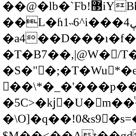
��@�lb�`Fb!޳iYB��0Ι��
��L�ɦ1˵6^i���ڸ�ڸ4$Ψ0Y��!
�a4��D���ı�f�
�T�B7��,|@W�/T
�S�"�;�T�Wu*�
��\*�_�'���p�
�5C>�kjٔ�U�m�
�\O]�q��!0&s9�s=
$M��<��At��gd