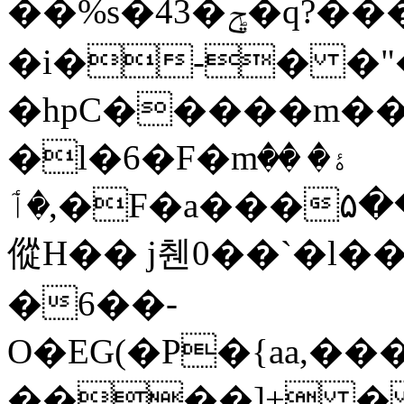
��%s�43�ݯ�q?����nG&"��j!
�i�-� �"
�hpC�����m��U�0t
�l�6�F�mۀ� ��
,�ٲ�F�a���۵���fmW�F�U�f%���6���i��@g�c���!x#/:D�Ð
傱H�� j췐0��`�l
�6��-
O�EG(�P�{aa,�
����]+ � 