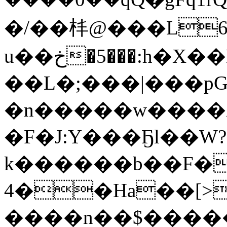
�/��㭋@���L6��
u��خ�5���:h�X��Lk�Q��L�H̳`Ĳ�np
��L�;���|���pG
�n�����w����Ӿ
�F�J:Y���Ҕl��W?
k������b��F�
4��Ha��[>�P
����n��$�����=tn(