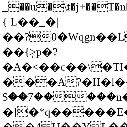
_��u�\ȶ�j+��T�n����П�ڝ�<,��S�%��d�K
{ L��_�|
��?0�Wqgn��L
��{ܸ>p�?
�A�˂��c��\�TI
���A?�H�l��
$��7�����n
�]�*q�����E�
��4 U��YL��