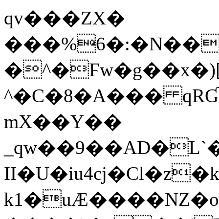
qv���ZX�
���%6�:�N��
�^�Ϝw�g��x�)[
^�C�8�A��� qRƓ
mX��Y��
_qw��9��AD�L`
ІI�U�iu4cj�Cl�z�
k1�ؔuÆ����NZ�opSe�a$�