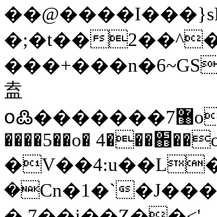
��@����I���}s
�;�t��2��^
���+���n�6~GS?jm|�ڸؾp��v
盍
օ߷�������7޸o�_��IUn��5�Y�dP��(��Gǝ� 8�0��4����M���/
����5��o� 4���֋��o
�V��4:u��L�1
�Cn�1�`�J���
� 7��i��Z��<'