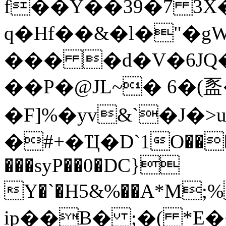
f��Y��39�7 
q�Hf��&�l�"�gW
��� �d�V�6J
��P�@JL~� 6�(
�F]%�yv&`�J�>u
�#+�Ҵ�D`1O����"ڂTQ�`΁y(`'���GC&C�ś��;x 
���syP��0�DC}
Y�`�H5&%��A*M
ip��B� ;�( *E�