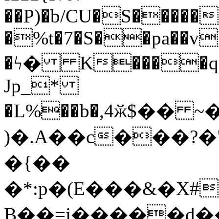
��P)�b/CU�S�
����
�%t�7�S��pa��v
�ϟ� K����q�
Jp_*
�L%��b�,4ӂ$�� 
)�.A��c���?
�{��
�*:p�(E���&�X#
B��=j�����d�