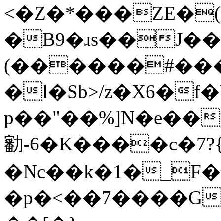
<�Z�*���ZE�
�B9�ɹs��J�
(������#���
�l�Sb>/z�X6�f�Ú��$�B���
p��"��%]N�e��
㔤-6�K����c�7?{m��נ
�Nc��k�1�_F�
�p�<��7����G