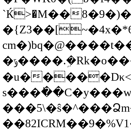
`Ќ>�M��8�9�
�{Z3��[~�4x�
cm�)bq�@����t�
�ݹ����.ܹ�Rk�o����|��ǎ�D��q它
�u�����Dκ<\�
s���߭��C�y���w
���5\�ŝ�^���
��82ICRM��9�%