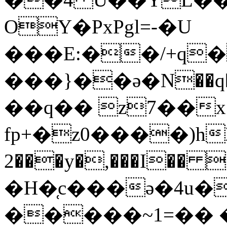
OY�PxPgl=-�U
���E:��/+q���y��
���}��ә�N��q�(
��q�� z7��x
fp+�z0����)h
2���y�,���I��
�H�̜c���ə�4u
�����~1=��