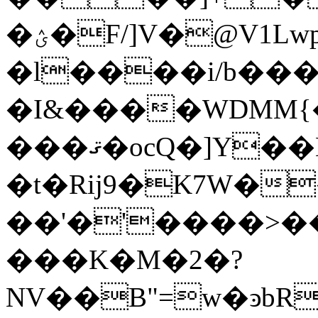
�ؽ�F/]V�@V1Lwpmai�xg�
�l����i/b���
�I&����WDMM{
���ޤ�ocQ�]Y��B,�N������/
�t�Rij9�K7W�
��'�'����>�
���K�M�2�?
NV��B"=w�ͽbR�