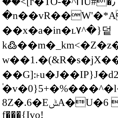
��<[ѓ�TO-�^ՈU#�٫
�n��vR��W'�*A�
��x�a�in�ʟ۷^�}덭
k߷��m�_km<�Z�z
w��1.�(&R�s�jX�
��G]:˫u�J��IP}J�d
֔�v�0}5+�%���^
8Z�.6�EݰA�U�6 j���@�'%ۖ�Z�h/��-
f���{Ivo!