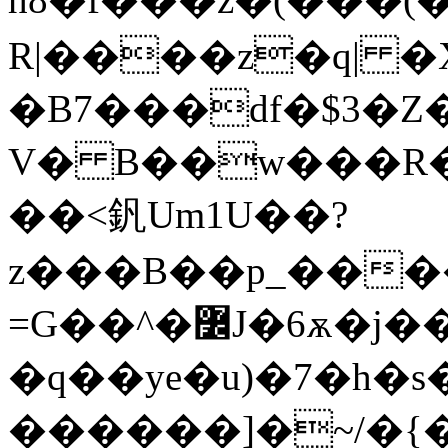
R|����z�q| �X
�B7���df�$3�
V� B��w���R�
��<釩Um1U��?
z���B��p_����z
=G��^�߼J�6ѫ�j���sv�_9|�QW}
�q��ye�u)�7�h�
������]�~/�{