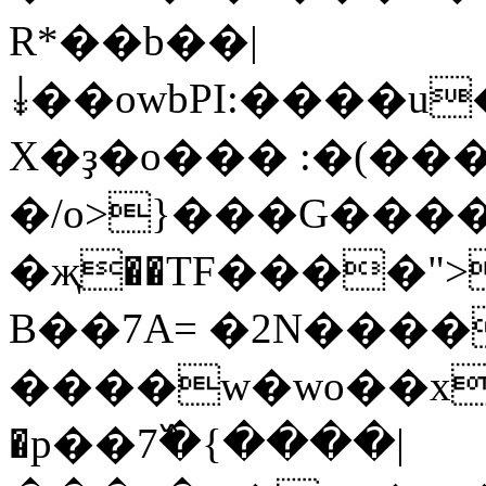
R*��b��|
↡��owbPI:����u
X�ҙ�o��� :�(�
�/o>}���G���
�җ��TF����">
B��7A= �2N����
����w�wo��x
�p��7߰�{����|