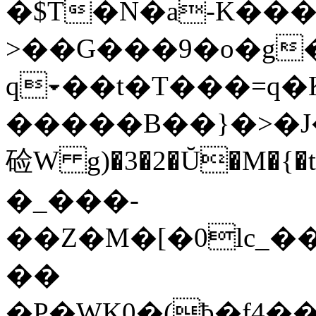
�$T�N�a-K���
>��G���9�o�g
q▾��t�T���=q
�����B��}�>�J�
硷W g)�3�2�Ŭ�M�{�
�_���-
��Z�M�[�0lc_�
��
�P�WK0�(ƀ�f4