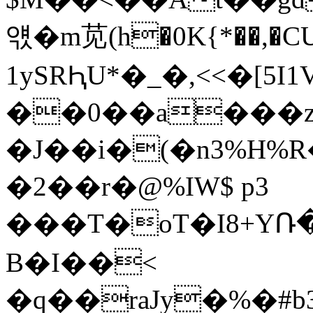
얛�m苋(h�0K{*��,�CUM
1ySRԦU*�_�,<<�[5I1
��0��a���z
�J��i�(�n3%H
�2��r�@%IW$ p3
���T�oT�I8+YՌ
B�I��<
�q��raJy�%�#