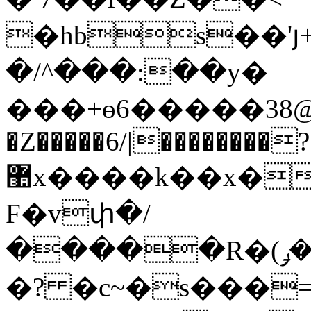
�hbs��'
�/^���:��y�
���+ɵ6�����ڸ@38_�ϵ�-MU��?mm|
�Z�����6/|��������?
޺x����k��x�hbB.�x�1AMR7��A�MQ;0cTlC(��Z��*���K4uk����W[k�
F�vփ�/
�����R�(܏�ݛ_��zK�!0�xhĢm��
�? �c~�s���=