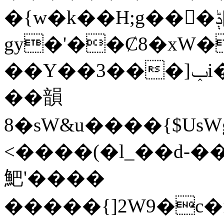
�{w�k��H;g���ݙ[}O�Q��ʘ�����<�ݚ�۳���D�{
gy�'��Ȼ8�xW��T�ݑ5�;�wC.��~�ii��:���̻{�v�ݟy6�ow"�vw���
��Y��3���]ݕi��3#u�&��<�ݘR���Gwu��rB��
��韻
8�sW&u����{$UsWge���]�k����ݗA�k�%
<����(�l_��d-
䰾'����
�����{]2W9�c�