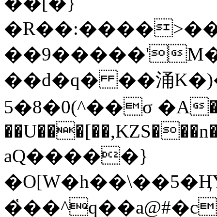
��[�}
�R��:����>��z
��9�����'M
��d�q� ��涌K�)��n
��^)0�8�5σ �A���I4UbK�L&���Y�� v3T?
��U���[��,KZS���n��w8�
aQ�����}
�O[W�h��\��5�
�҅��^q��a@#�cM07��=��ݍ���[�l�[pqkȴ]a�8�