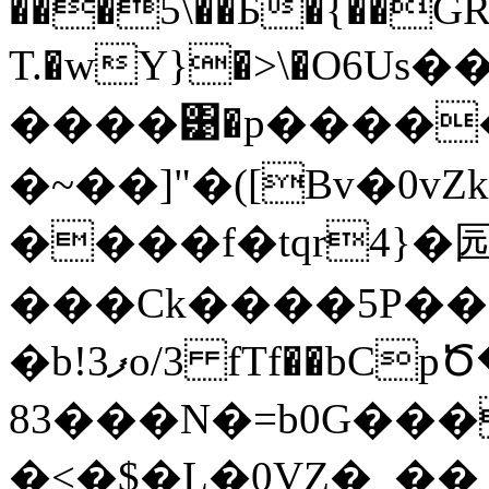
���5\��Б�{��GŘ
T.�wY}�>\�O6U
����͹�p�����c
�~��]"�([Bv�0vZk
����f�tqr4}�园
���Ck����5P��
�b!3ފo/3 fTf��bCpԾ���W�O?
83���N�=b0G����3���
�<�$�L�0VZ�_��