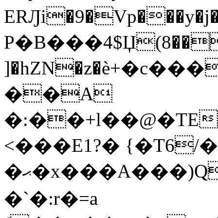
ERԒi�9�Vp���y
P�B���4$Џ(8��)
]�hZN�z�ѐ+�c�
��A
�:��+l��@�TE
<���E1?� {�T6/
�ޙ�x���A���)Q
�`�:r�=a