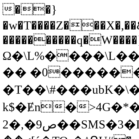
��}
�w�T����Z���X�,��&L)��w�
����������q�W����}�
Ω�\L%����\L�
�� �0������
�T��\#���ubK�\�L��s�'N��ڒޛ�
k$�Ɇn�>4G�*
ص9�,�2��SMS�3�I��X�4**"���2CJ�d�ި&