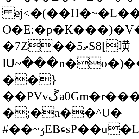
ej<�(��H�~�L��2
O�E:�
p�К���)�V
�7Z��5ތS8[曂
lՍ~���n�o�)��qQ+��.g��q
��}
�;�a��^U�
#��~ʒEBءsP��u�L�r;lCȨ��ܨ[uwu�������