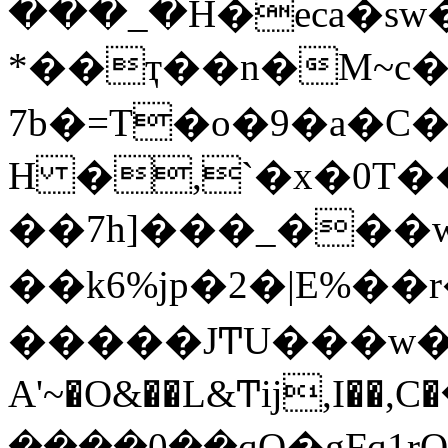
���_�H�eca�sw
*��ҭ��n�M~c
7b�=T�o�9�a�C
H �,`�x�0T
��7h]���_���wGЌ
��k6%jp�2�|E%��
�����JͲU���w�1Γ
A'~�O&��L&Ͳĳ,I��,C�
����0��qQ�gFq