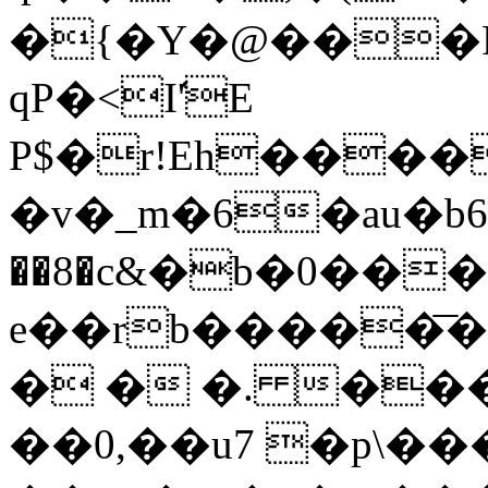
�{�Y�@���P�
qP�<I'҅E
P$�r!Eh����
�v�_m�6�au�
��8�c&�b�0���
e��rb�����͞�
� � �. ��
��0,��u7 �p\��