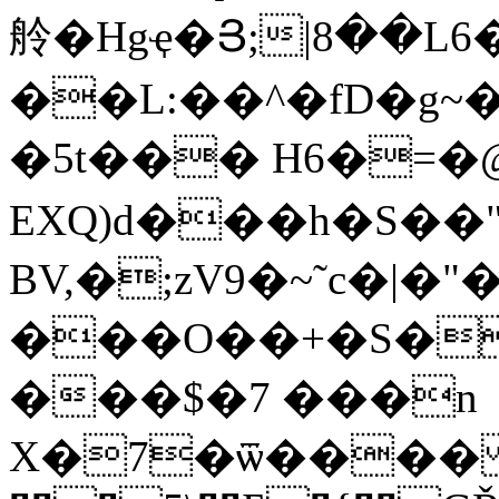
舲�Hgҿ�Յ;|8��L6
��L:��^�fD�g~
�5t��� H6�=�@�
EXQ)d���h�S��
BV,�;zV9�~˜c�|�"�
���O��+�S�
���$�7 ���n
X�7�ѿ���� 