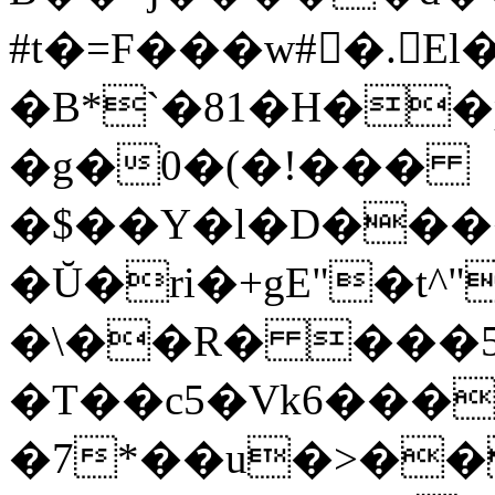
#t�=F���w#�ٰ.E
�B*`�81�H��p
�g�0�(�!���
�$��Y�l�D����
�Ŭ�ri�+gE"�t^
�\��R� ���
�T��c5�Vk6���
�7*��u�>��