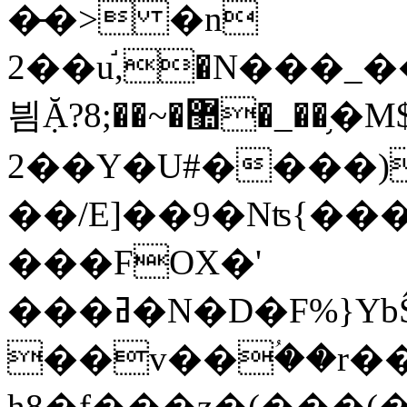
�̵�> �n
2��u֬,�N���_
븸Ặ?޺�~��;8�_��֥�M$���6�m"
2��Y�U#����)
��/E]��9�Nʦ{��
���FOX�'
���ߥ�N�D�F%}YbŜ�,�+S`=�� !
��v��ؙ��r��
h8�f���z�(���(