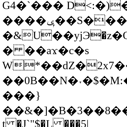
G4�`��� D<:�)
����ݷ��S���k�����Ae��
�&U��yjЭ�z�
� ��aϫ�c�s
W*��dZ�2x7�
��0B��N�˕�$�M:��ߩQ܇�A0#9N
���}
��&�]�B�3��8���
t �J`"$�L ���5|