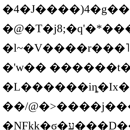
�4�J����)4�g��8�
�@�T�j8;�q'�*��
�l~�V����r���˥I
�'w�� ������t
�L������iȵ�Ix�X�
��/@�>����j����
�NFkk�ϭ�ע���D��u�Sh3��m��F�6-