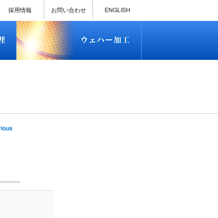
)
半導体プロセス受託加工サービス
MEMS ファウンドリーサービス
精密貫通孔加工
テスト用膜付きウェハー
評価用めっき付きシリコンウエ
研削研磨・ダイシング加工
ダイヤモンドワイヤー販売
ウェハー加工実績
ウェハー販売(Si/SOI/SiC/GaAs)
ウェハーケース販売
ICP-MS汚染分析受託サービス
TXRF汚染分析受託サービス
石英基板・ガラスウェハ加工
恋する半導体（セミコイ）
恋するパワー半導体（つよこ
ハ
い）
採用情報
お問い合わせ
ENGLISH
)
半導体プロセス受託加工サービス
MEMS ファウンドリーサービス
精密貫通孔加工
テスト用膜付きウェハー
評価用めっき付きシリコンウエ
研削研磨・ダイシング加工
ダイヤモンドワイヤー販売
ウェハー加工実績
ウェハー販売(Si/SOI/SiC/GaAs)
ウェハーケース販売
ICP-MS汚染分析受託サービス
TXRF汚染分析受託サービス
石英基板・ガラスウェハ加工
恋する半導体（セミコイ）
恋するパワー半導体（つよこ
ハ
い）
e
ious
tion