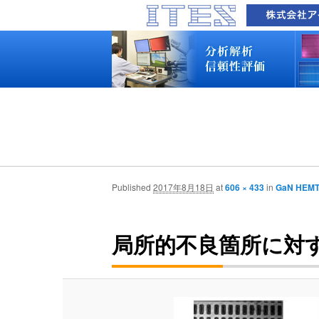
品質技術サービス TOP
故障解析・構造解析
断面研磨・加工観察・分析
表面・材料・異物・汚染分析
信頼性試験・評価
化学反応機構研究所
装置別メニュー
分析対象
装置一覧
技術資料
最新情報
分析技術者ブログ
品質技術サービス TOP
故障解析・構造解析
断面研磨・加工観察・分析
表面・材料・異物・汚染分析
信頼性試験・評価
化学反応機構研究所
装置別メニュー
分析対象
装置一覧
技術資料
最新情報
分析技術者ブログ
Published
2017年8月18日
at
606 × 433
in
GaN HE
局所的不良箇所に対す