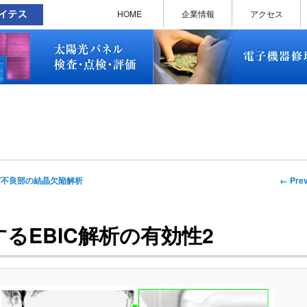
太陽光パネル検査・点検・評価
ソラメンテ
EL･PL 検査装置
EL/PL 検査装置 保守サービス
お問い合わせ
販売終了品
修理で延命できる可能性
修理のお申し込みについて
修理実績(PC)
修理実績(PC部品)
修理実績(シーケンサー)
修理実績(インバーター)
修理実績(制御ユニット)
修理実績(モーター)
修理実績(モータードライバー
修理実績(表示器)
修理実績(電源)
修理実績(マザーボード)
修理実績(基板)
修理実績(その他)
よくあるご質問
メルマガバックナンバー
お問い合わせ
HOME
企業情報
アクセス
太陽光パネル検査・点検・評価
ソラメンテ
EL･PL 検査装置
EL/PL 検査装置 保守サービス
お問い合わせ
販売終了品
修理で延命できる可能性
修理のお申し込みについて
修理実績(PC)
修理実績(PC部品)
修理実績(シーケンサー)
修理実績(インバーター)
修理実績(制御ユニット)
修理実績(モーター)
修理実績(モータードライバー
修理実績(表示器)
修理実績(電源)
修理実績(マザーボード)
修理実績(基板)
修理実績(その他)
よくあるご質問
メルマガバックナンバー
お問い合わせ
Imag
← Prev
MT不良部の結晶欠陥解析
naviga
るEBIC解析の有効性2