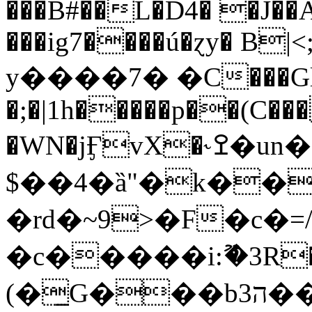
���B#��L�D4� �J��
���ig7����ú�ɀy� B
у����7� �C���Gl
�;�|1h�����p��(C�
�WN�jӺvX�˞ߐ�un��n(s�Ȳ���Az������\v�z�dj]�v���bIj�U�ңt2���$��n�8��;U���:
$��4�ȁ"�k��
�rd�~9>�F�c�=
�c�����i:ޫ�3R��
(�̲G���b3ה��iuڞ֧���KO�'f����ĉ��!U����� N%e;�r&f~���K��ȁ