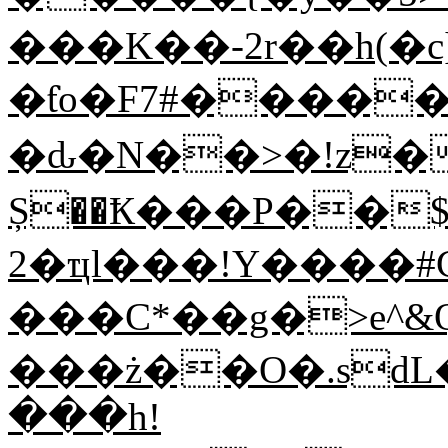
���K��-2r��h(�c
�ƭo�F7#����
�ԃ�N��>�!z��я
Ș��Ҟ���P��
2�ҵl���!Y����#C
���C*��g�>e^&Q
���ż��O�.sdL
�
��h!