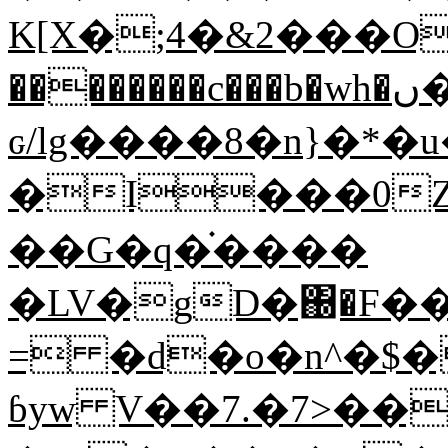
K[X�;4�&2���Ooo�/=
��������c���b�wh�޾��7�ں�y�g[���N����$0b����AF����K޲�ܥ�G�5.>�����.o�����{��j�m��8rz����f
ԍ/lg����8�n}�*�u
�I���0ZR
��G�q�֗����
�LV�gD�΀�F�
= �d�o�n^�$�
ɓyw V��7.�7>��