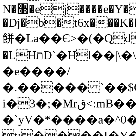
N�૛�ej����e�Y�
�Dj�b�t6x���K�
餅�La��Є>�(�Qd�
�LHתD`�Hl��|\�\>���yi����$��vp��w�
�e����/
�.����� `��$G
i�3�;�Mrق<:mB���I��Bn4/
�`yV�*����a�^
t;����I�Y�z%���ߓ5