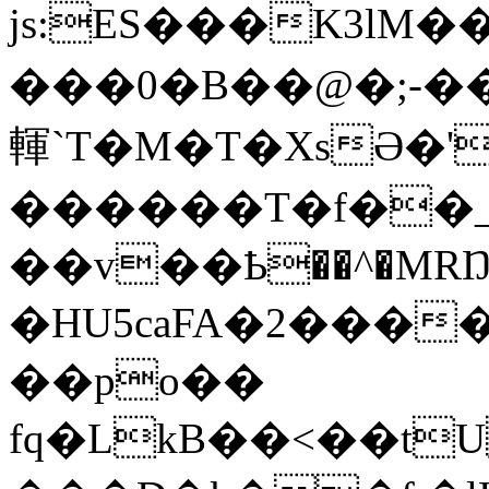
js:ES���K3lM�
���0�B��@�;-��
䡣`T�M�T�XsӘ�
������T�f��_
��v��Ҍ��^�MRŊ
�HU5caFA�2���
��po��
fq�LkB��<��t