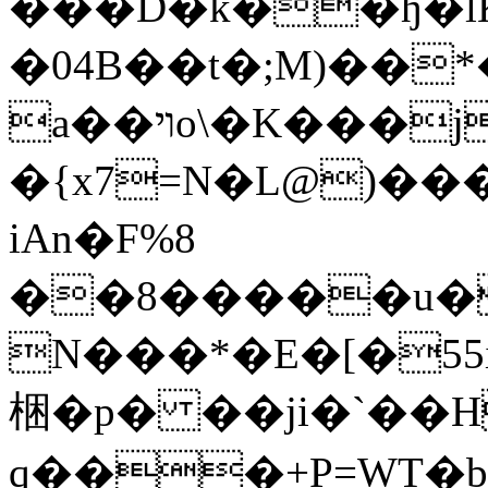
���D�k��ɧ�lK
�04B��t�;M)��
a��ױo\�K���jJ}��e�
�{x7=N�L@)��
iAn�F%8
��8�����u�
N���*�E�[�55
梱�p� ��ji�`��H
q���+P=WT�