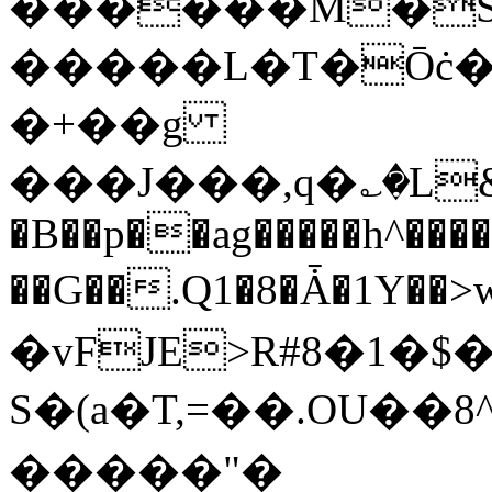
������M�S
�����L�T�Ōċ�
�+��g
���J���,q�؎�L&
�B��p��ag�����h^����
��G��.Q1�8�Ǡ�1Y��
�vFJE>R#8�1�
S�(a �T,=��.OU�
�����"�