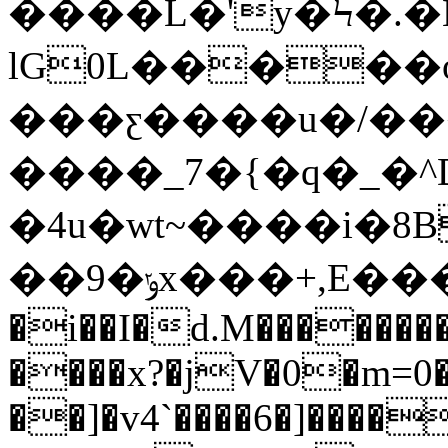
����L�'y�Ϟ�.
lG0L�����
���ƹ����u�/��
����_7�{�q�_�
�4u�wt~����i�8B
��9�ݸx���+,E���^'�I�yo녧ɫ�m}
�i��I�d.M������
����x?�jV�0�m=0�
��]�v4`����6�]����