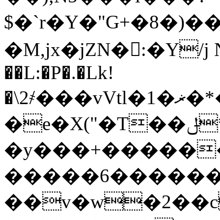
$�`r�Y�"G+�8�)��`
�M,jx�jZN�:�Y/j N
��L:�P�.�Lk!
�\2҂���vVtl�1�ޜ�*���e'��v��`UCPE�06�pm�����l�3u��^�&]d�NW��&/E^ȥi)
�e�X("�T��ݪ*�j��BpXw�����Z��lKœv�B6u���$ZD rbn_�=����>Gst<�x���s���|
�y���+�����
�����6��������4�~o��4n����ۼ���͋�n��u
��v�w�2��c