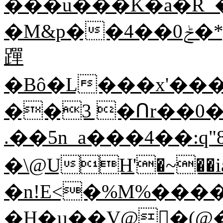
���u���K�a�R_�\
�M&p��4��ݲ0�*y�`�D�<ֆ���9�T
䠤
�Bô�L���x'���p;�h�׬��hiK���wG�E�S���
��3 �Ոr��0
.��5n_a���4��:q"
�\@UH'�~�
�n!E<�%M%����
�H�µ��V@񒠜�(@�