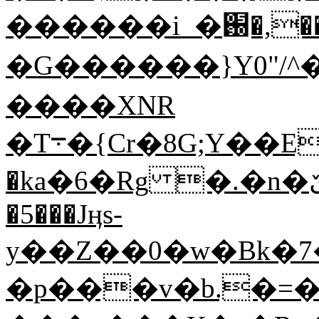
������i_�׏��>����,�֐�}����Wgr/
�G������}Y0"
����XNR
�T܋�{Cr�8G;Y��Ez�Wf�I!;��Ƚ}
�ka�6�Rg �.�n�ێ�vH�G_�}u_0Y�`9��w^�47�^`�V�1����%M�Ƒ���!N+$WV��M�
�5���Jӊs-
y��Z��0�w�Bk�7
�р���v�b.�=�f�