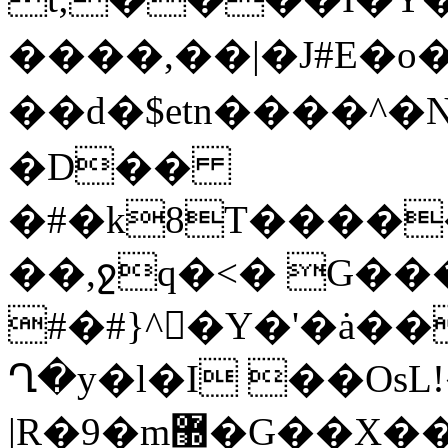
����,�
�|�J#E�o
��d�$etn����^�N��r'
�D��
�#�k8T����
��,ջq�<� G��
#�#}^�َY�'�ȧ�
Ղ�y�l�I ��Os
|R�9�m޽�G��X��}