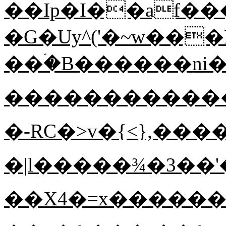
��Ip�I��af��
�G�Uy^('�~w��
��ۛ�B������ni
������������
�-RC�>v�{<},��
�|l�����¾�3��'
��X4�=x�����