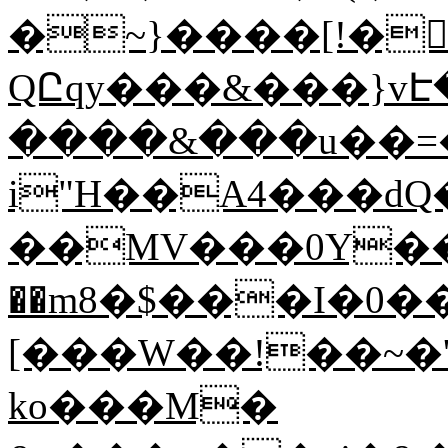
�~}����[!��
QԸqy���&���}vԷ
����&���u��=�
i"H��A4���dQ�
��MV���0Y��
��m8�$���I�0��
[���W��!��~�'
ko���M�