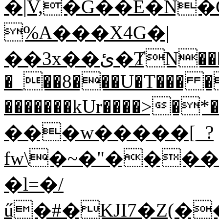
�|V,�G��E�N�
%A���X4G�|
��3x��ئ�ȾN���5��o�}D��?�ot=�.
�_��8���U�T��� �
�������kUr����>�*�[߿ٸq.x��]A�q������u��x��Y+mԑ=�g/_������]��׻�Xr��}0(Ș��jv
���w�����[_?
fw\�~�"����
�l=�/
ű�#�KJI7�Z(