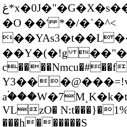
غ*x�0J�"�G�X�s���7��54�xb(<"!F�� Cu��c������@u�Ar�0q#�:�yz~0T7M0}
�O ��' *�/�`�^<
��YAs3�t��L��
��Y�(�!g ��"�
c����Nmcu�#��f
Y3���@���=!v
a۬���W�7M˻K�k�
VLzO� N:t���}�1
���h������S