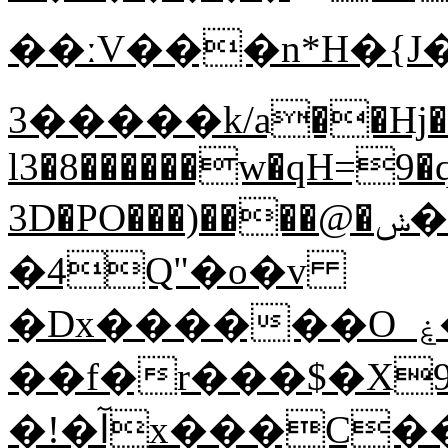
��ːV���n*H�{J�
����3�k/a��Hj�r�ڢ��Ez�#����ׁ\����n~��:��N?
l3�8������w�qH=9�
3D�PO���)����@�ݭ�xFh��!
�4Q"�o�v
�Dx������O_ۼ��ʨ0��E>��/
��f�r���$�X
�!�آx���C��i��L�(z�~