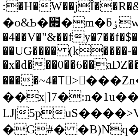
:�H�W��jÎ��R�&�E7�����gG�%�
�o&Ƅ�׏�m�ƃٶw���
�4��V�"&��fy�7��f�
��UG���� (k����-
�x�d���0��6��aǱ�
����~4�Тُ>���Z
��x|]7�:n�1u�
LJ|5puS����>
�G#� �B)Nq