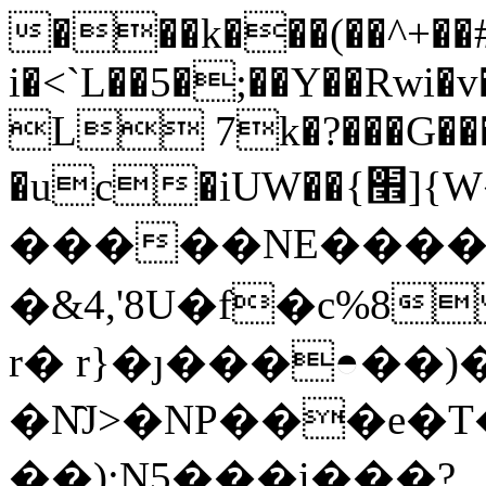
���k���(��^+��
i�<`L��5�;��Y��Rwi
L 7k�?���G��
�uc�iUW��{׮]{W����ˇ�?
�����NE����}
�&4,'8U�f�c%8
r� r}�ȷ���◓��)
�N̑J>�NP���e�T
��);N5���i���?