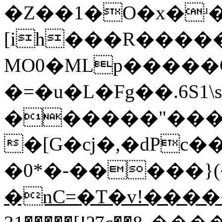
�Z��1�O�x�ʴ�
[ih���R�����
MO0�MLp�����
�=�u�L�Fg��.6S1
������"���
�[G�cj�,�dPc���nf:�
�0*�-�����}(
�nC=�T�v!������߯