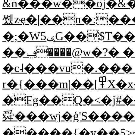
&n���w��oj�&��H�v
쏐zҿ�|��n�:�
�;�Wݷ5G��̸$T������� o��n,|H��?
��ݠ����@w�?� ������v|
�c˨���vu�.��� 
r�{���m|��[߾X�x�nZ~C�b/��}
�Fg��Q�<�j#
舜���wj�ģ'S����6
�����{�y��5>