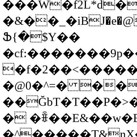
���W�f2L*d�ʻ
�&��_�iBJ�e�@
Ֆ{�$Y��
�cf:�������9p
�f�2��<�����
�@0�^=� ��
��ĞbT�T��P�>
� �ꎕ��E&��w�E�ڀ5#w���Uˈm
�^�����T&nX