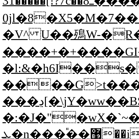
31�����[!?7c��8ߺ����G�gW>텭
0jl�8�X5�M�7�
�V^ U��殦W-�R
����+�+����GI�
�l:&�h6I��s�:���ߥ�^����\v%
����G>t����
���ڍ[�\jY�ww��BS��x0-
�:�J�"�wX�`~
ܥ�n���֕��޹��i6��+]��^�!