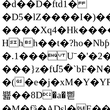
�d��D�ftd1�
�D5�lZ����I�)�
����Xq4�Hk���
Hhh��t�?ho�Nb
�.1��� Uˉ�'�2
���}z�fմ5�`bF
�(�e�j�xM�Y�YR
쁇��8D�a�쁻
�M�fȁ�ADsl�E�