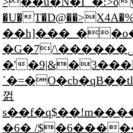
>��u�N�Г`�:>o
�U�T�D@��>X4A
��h]���_��o
�G�7/\������ݾr���}yQ��S�w�u�!
�'�9|&�3���
`�=�O�cb�qB��tl%6��[
껅
s��f�q$��!m������
�6� /$�6�����ן���8 Y��ݿI��