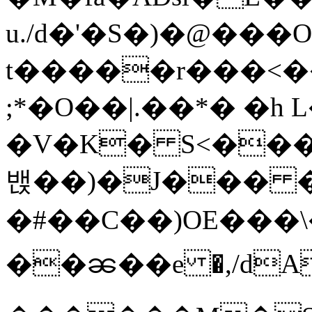
u./d�'�S�)�@���
t�����r���<�
;*�O��|.��*� �h 
�V�K� S<���E
밵� �)�J��� �o
�#��Ϲ��)OE���\�
��ၼ��e �,/dA