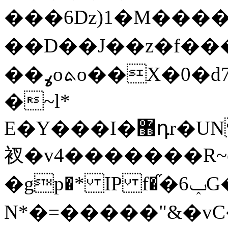
���6ǲ)1�M����`
��D��J��z�f���
��ߩoܬo��X�0�d7�2�G�@��Un�?
�~l*
E�Y���I�޻դr�UN )>M�~�0K���#>��[B�;U��U��>Y����e,B��
衩�v4�������R~o
�gp�* IP f�֞�6ݕG��� �
N*�=�����"&�vC