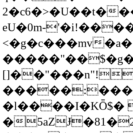
2�c6�>�U��t��
eU�0m-'�i!���
<�g�c���mv�a�
�����"��$�g
[]��"���n"!
�����:��������32�׫g��+��
�l����I�KȪ$�
�5aZɈ�81�