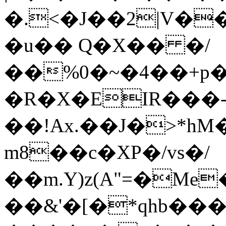
�.<�J��2|V�
�u�� Q�X�� �/
��%0�~�4��+p
�R�X�EIR���
��!Ax.��J�>*
m8��c�XP�/vs�/
��m.Y)z(A"=�M
��&'�[�*qhb��