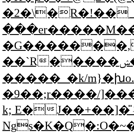
�2�\�R�!��_8
���er�����M
�G�������,
��`R�����ݾ��>�
�����_�k/m}�խo.
�9��;r����/]���f+r�c�C�;�܆;�L��ET�#����'�L
k; E�J��+��]�̎ 
Ngs�K�Q�:O�~