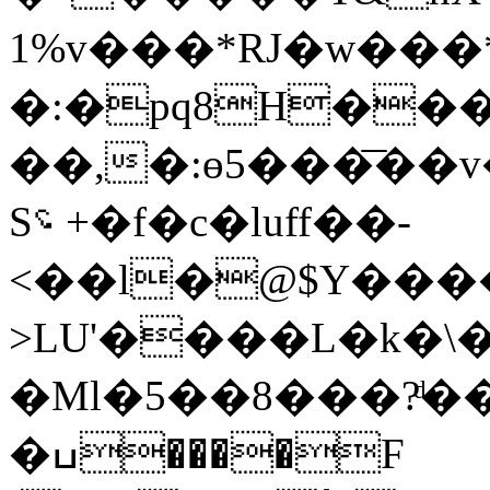
1%v���*RJ�w���
�:�pq8H���
��,�:ө5���͞��v�٬9D*�p��`Љ�yS�
S؝ +�f�c�luff��-
<��l�@$Y���
>LU'����L�k�
�Ml�5��8���?ͩ�
�ߎ����F