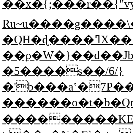
��x�{;���r��{"
Ru~u����g����\
�QH�ɖ����ߣX����"�(�����^�|
��ϼ�W�}��d��Jb
�5����s��/6/}
�'b���aʽ�7P��
������o�t�b�Qn��~'
���������KE