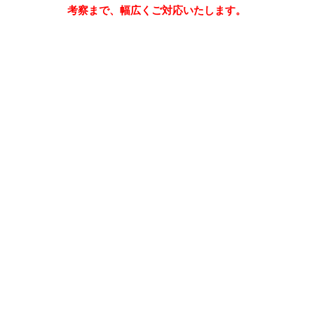
考察まで、幅広くご対応いたします。
お問い合わせはこち
らから
株式会社アイテス 品質技術部
TEL:077-599-5020
メールでのお問い合わせはこちらから