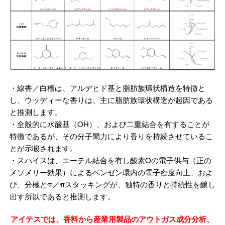
・線香／白檀は、アルデヒド基と脂肪族環状構造を特徴と
し、ウッディーな香りは、主に脂肪族環状構造が起因
である
と推測します。
・全般的に水酸基（OH）、および二重結合を有することが
特徴であるが、その分子間力により香りを持続させて
いるこ
とが示唆されます。
・スパイスは、エーテル結合を有し酸素Oの電子供与（正の
メソメリー効果）によるベンゼン環内の電子密度向
上、およ
び、分極
とπ／πスタッキングが、独特の香りと持続性を醸し
出す所以であると推測します。
アイテスでは、香料から産業用製品のアウトガス成分分析、