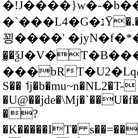
�!J����}w�-�b�
�`���L4�G�נȲ�.�TbҢo�3t���P1j���24��Y�X��gA�A�r}Fϳt��i�IvC�
꾕����' �jуN�f�*
�͚�ѯJ�V�T�B��
���bRT�U2�L
S�� ˦j�b�mu~n�NL2�T-
�U@��jde�\Mj�`��U�f�
�?
�K�����IT� s��=����f9E]�9׀I���z1@��0,��%�s\��k5t+�O��K���ݤi