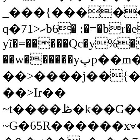
_���{����
q�71>ޙb6� :�=�br�e^1�u͐�m�S�O:q
yĩ�=�����Qc�y%�
��w������yپp��m�]�.��Z$�b&'C�ya$�c�'��:/
��>����j��{�
��>Ir��
~t����ڟ�k��G�����9�]��aHo[_
~G�65R������x⦡