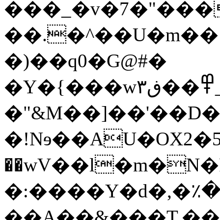
���_�v�7�"���
��.�^��U�m��!�
�)��q0�G@#�
�Y�{���w߾��ڧ۳_b9I��Qq/�G� ���9Z|
�"&M��]��'��D�c���o���ڰK�!.�]ֽ,S��I{G���~�
�!Nɘ��AU�OX2�
��wV��l�m�N�FSJ*�sG
�:����Y�d�,�٪�
��A��&���T,��