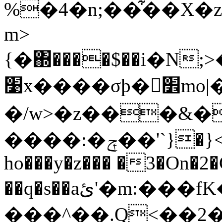
%�4�n;��͋��X�z
m>
{�΍����$��i�N
׹x����σϸ�׾mo|���5|
�/w>�z���&�
����:�ݼ��'`}�}<�Z����RE�0���?
ho���y�z��� �3�On�2�
��q�s��aئ'�m:���fK�l7�����7{�M���=`
���^��.Q<��2�