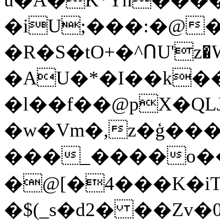
�iU;���:�@�
�R�S�tO+�^ՈU'z�
�AU�*�I��k��
�l��f��@pX�QLJ
�w�Vm�,z�ģ��
���_����o������׿n�����o�����z���׷�����v{����3P�@��ڻw�
�@[�4���K�iT
�$(_s�d2� ��Zv�