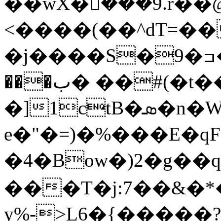
��wX�ܵ���9.r�
<����(��^ԁT=�
�j����S�9�ߏ�w_>|q��oyoH�*�<`$8Qu�����|
���ب� ��#(�t��
�]1ctB�ܣ�n�W� Eu�-
e�"�=)�%���E�q
�4�Bοw�)2�g��q
���T�j:7��&�*
y%->L6�{�����?