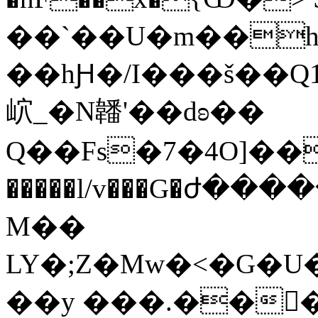
��`��U�m��
��hԨ�/I���š��Q
岤_�N䪛'��dʚ��
Q��Fs�7�4O]����_#U{N���r��c~
�����l/v���G�ժ��
M��
LY�;Z�Mw�<�G�U
��y ���.��