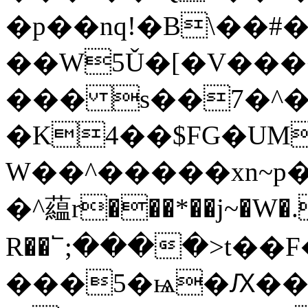
�p��nq!�B\��#�
��W5Ǔ�[�V���
��� s��7�^
�K4��$FG�UM
W��^�����xn~p�
�^藴r���*��j~�W�
R��՟;����>t�
���5�ѩ�Ԕ��fݰ �P