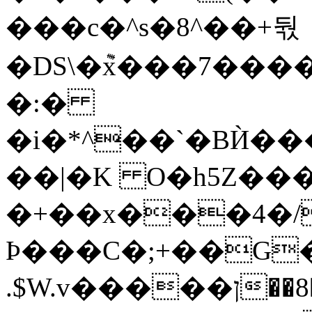
���c�^s�8^��+둯
�DS\�݉x���7��
�:�
�i�*^��`�BЍ����
��|�K O�h5Z�
�+��x���4�/
Þ���C�;+��G������O�T
.$W.v�����ן��8�Uܾ�����m^}