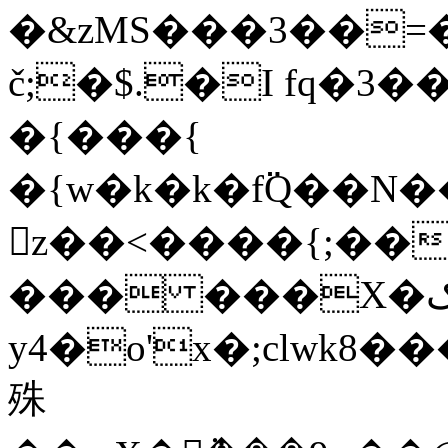
�&zMS���3��=�
č;�$.�I fq�3
�{���{
�{w�k�k�f߳Q��N�
z��<����{;��
��� ���X�ﮎ��� ��=q��B��?
y4�o'x�;clwk
殊