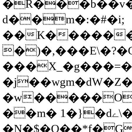
�R���b��v��
d��m�:�#�i;
��K������
�)�,���E\�?�
���X_�g���=�
�j��wgm�dW�Z
�w�����On
��m� 1�}�dے\��u�Q��!�*
�N�$�Q��*f�GJ7YV10g:/$��Ǡ�