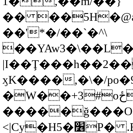
1�,��m/��}
�� ��5H�@a2
��'*�/��`�^\
��YAw3�\��L��C��XaY�(
|I��Ţ���h��2
ӽK����,�\�/po�
�W��+3#oځˆB�{O�N*p���y�1)�G��(��
�����ğ���O
<|Cy�H5�׶P� .E�\˔��}