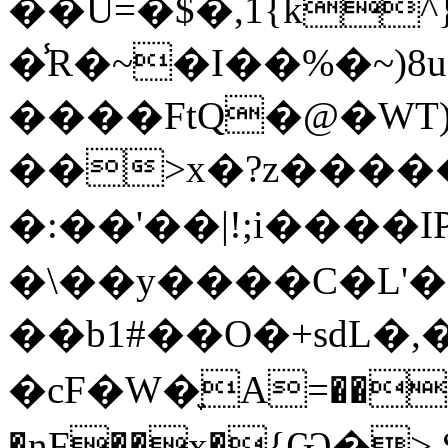
��U=�$�,1{k^
�̾R�~�I��%�~)
����FtQ�@�WT)Șl
��>x�?z�����
�:��'��|!;i����IP 
�\��y����C�L'
��b1#��O�+sdL�,
�cF�W�֪A=��
�nF��x�{Ѡ�> 