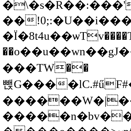
�\�s�R��:���'
��!0;:�U��i���
�Ï�8t4u��ѡTv����T(j��±�b�Gh�ʍͫ�t>
��o��u��wn��g
���TW��
뺁G
����lC.#űF#
������W�|��
�����n�bv��^b