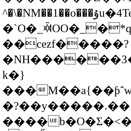
^�\�NM��1��o���ۇu�4Te&53s��_���t\T:�?
�`O�_ꁟOO�_�
��cezf�����?
�NH������3�
k�}
���M��a{��ƥ΅w
�?��y�����.��
����b�O�Σ�<�