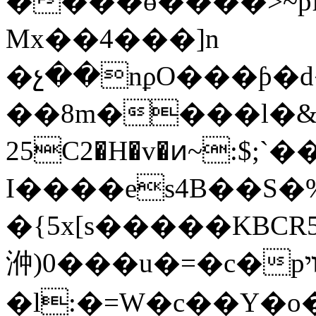
����ɵ����>~pf��I�
Mx��4���]n
�չ��nϼO���ƥ�
��8m����l�&%�_
25C2�H�v�ͷ~:$;`��F�
I����es4B��S�
�{5x[s�����KBC
㳞)0���u�=�c�p׽ױeT
�l:�=W�c��Y�o