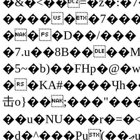
�&�<��=�z�:�7
������7���y�
���D��/���
�7.u��8B����M
�5~�b)��FHp�@�wn<׹ru�����[#u<{��U�q��^�r��o�Ľ��[w>���+_����
��KА#����Ӌh�
击o}��;���"���'
��u�NU���r�=�<
�d�^���Pu֗(��ޢu�nb~�7��A2����Ǡ�*�,��{����w/