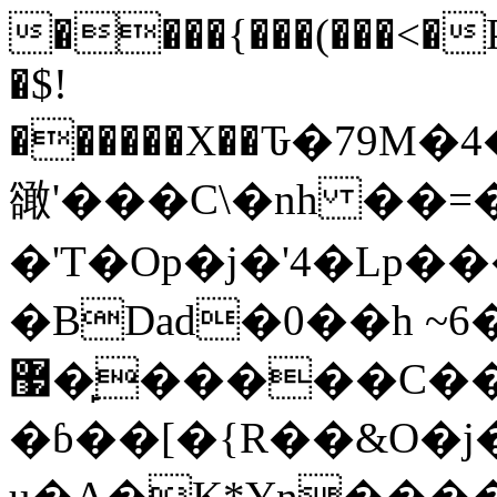
����{���(���<�P�
�$!
������X��Ԏ�79M�
豃'���C\�nh ��
�'T�Op�j�'4�Lp�
�BDad�0��h ~6
޷�̙�����C��DR�o��'�%�"�|
�ɓ��[�{R��&O�
u�A�K*Yn����