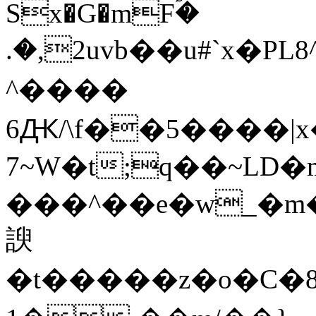
Sx�G�mFؐ�
.�,2uvb��u#`x�
^����
6Ԫ/\f��5����|
7~W�t;q��~LD�m
���^��e�w_�m
諛
� t�����z�o�C�