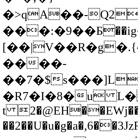
�>qA��-Q2
���:�9��Б��i
[��|V��R�g�.{
����-
��7�$s���]L
�R7�I�8�u L� 
t 2�@EH��EWj��
��2��U�u�g�a�,6��3Jz