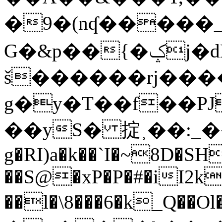
�9�(nʠ�����_�
G�&p��{�ݤj�dK��U�0y&��Mz�?
š������rj���
g�y�T��f��P
��yS� 掟˲��:_��
g�RI)a�k��`I�~8D�S
��S@�xP�P�#�iI2k
��l�\8���6�k_Q��Ol����S0�A�l�������k��׮�M`{��Ʋ���s��