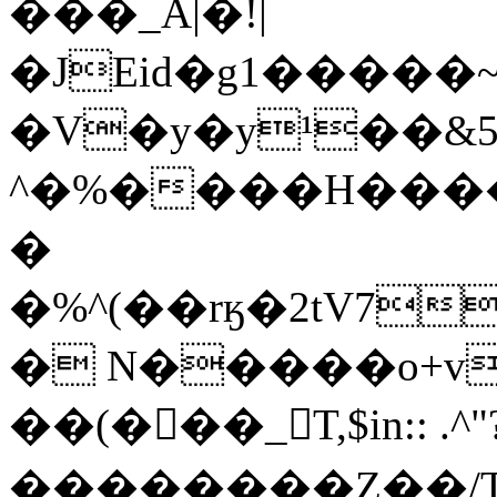
���_A|�!|
�JEid�g1�����~
�V�y�y¹��&5
^�%����H���
�
�%^(��rӄ�2tV7�g
� N�����o+v
��(���_T,$in:: .^"
��������Z��/TR��?