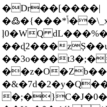
�Dr
��[����|
�߷�{���*ݴ��\_x���W�q�?
ļ0�WQ dL���%�
��ɖ2���zȘ��
��3o���t3�;�
��z�O�Zb��
�&�7d�2�y�Q�
�;�}C�J�0��