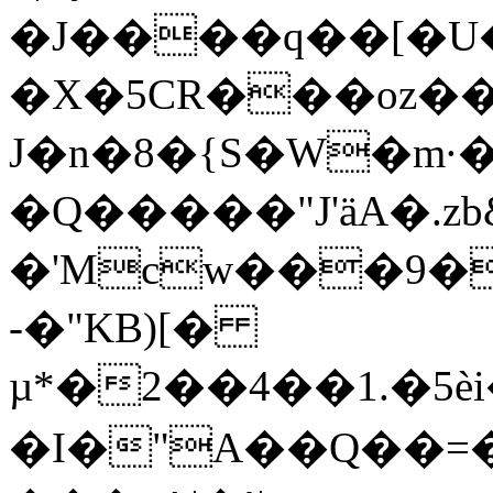
�J����q��[�U
�X�5CR���oz��
J�n�8�{S�W�m·
�Q�����"J'ӓA�.zb&]ʎ�t���G��B�pM�
�'Mcw���9�
-�"KB)[�
µ*�2��4��1.�5è
�I�"A��Q��=�