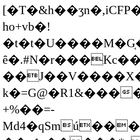
[�T�&h��ʒn�,iCF
ho+vb�!
�t�t�U����M�G
ȇ�.#N�r���Kc
��J��V����X�߅����K������:���K�)�hY�SU�[�����'M��p
k�=G@�R1&����
+%��=-
Md4�qSmú���