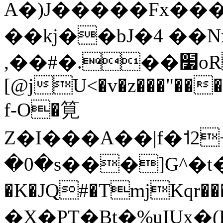
A�)J�����Fx����
��kj��bJ�4 ��N
,��#�.��׷oR�y%
[@jU<�v�z���"��
f-O�筧
Z�I���A��|f�˦2
�0�s���]G^�t�؂՚c}
�K�JQ#�TmjKqr�
�X�PT�Bt�%uIUx