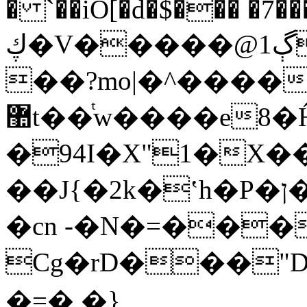
� `��iŐ[�d�$��� �7�
ڮ�V�����@1ڳs���յ���w����/;/^���6��y�1���+ŵ7����ho\�Y/^�ϵ�,��
��?mo|�^����
޺t��ͭw����e8�Ĥ\��/
�94I�X"1�X�
��J{�2k�ʽh�P�ן���J{���J�����g�'(����~���7���q�BC`t&1cP�6��d�?
�cn -�N�=���
Cg�rD���"D
�=�,�}