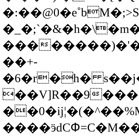
�:��@0�e˚bM�;>
�_�;`�&�h�\�m
��������)�'�82)���l�(@�ݡ
��+-
�6�r�h� s��j
��V]R��9��
��0�ĳ¦�(�^��%
����ӭdCՓ=C�M�