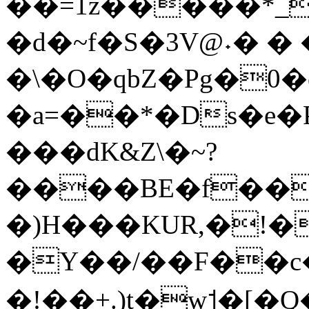
��=1z�����*_
�d�~f�S�3V@˖� �
�\�O�qbZ�Pg�0
�a=��*�Ds�e�P
���dK&Z\�~?
����BE�f��
�)H���KUR,�!�
�Y��/��F��
�!��+.)t�w˦�[�