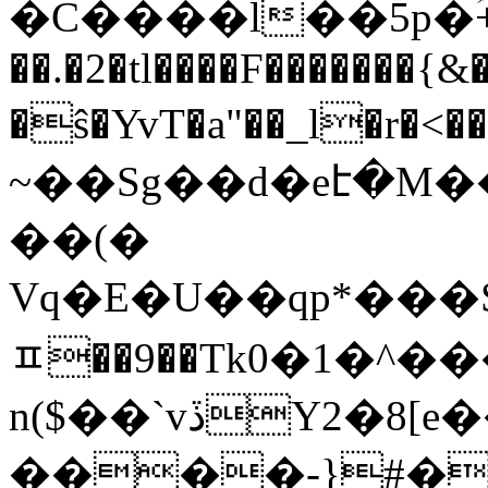
�C����l��5p�ؙ+
��.�2�tl����F�������{&�
�ŝ�YvT�a"��_l�r�<��Z�ڬ:sn��v
~��Sg��d�eէ�M�
��(�
Vq�E�U��qp*��
ﾽ��9��Tk0�1�^�
n($��`vڏY2�8[e��X����b̛���6;�˓G���>�Od55�?
����-}#�