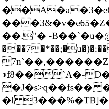
��A�a�3�e6
���3&�v�e65�Z�
��."� -В��`�u�@g��
���7�*��;�u�)�
7n`��,������Zz
∗f8��`A�-D�Y&y
�J�s>q��fs�� �s
�l 3���%�TB]�.�ݞ��8I�uM