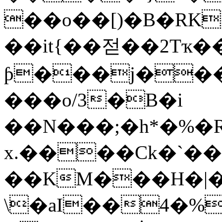
��o��[)�B�RK
��it{��젇��2Tҡ
ƥ���j���<�U
���o/3�B�i
��N���;�h*�%�
x.����Ck�`��
��KM���H�|�&
\�aI��4�%