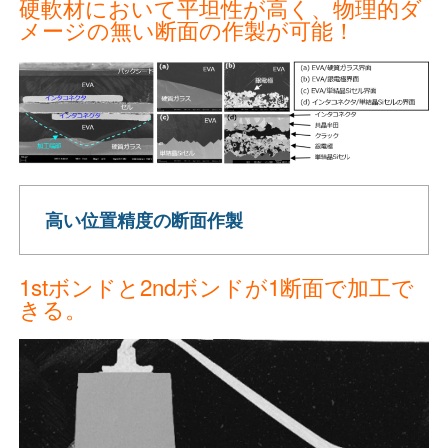
硬軟材において平坦性が高く、物理的ダ
メージの無い断面の作製が可能！
高い位置精度の断面作製
1stボンドと2ndボンドが1断面で加工で
きる。