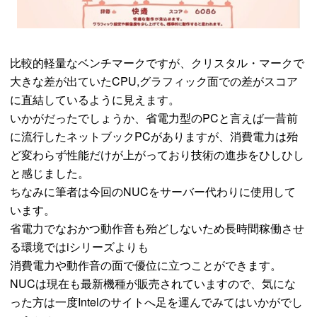
比較的軽量なベンチマークですが、クリスタル・マークで
大きな差が出ていたCPU,グラフィック面での差がスコア
に直結しているように見えます。
いかがだったでしょうか、省電力型のPCと言えば一昔前
に流行したネットブックPCがありますが、消費電力は殆
ど変わらず性能だけが上がっており技術の進歩をひしひし
と感じました。
ちなみに筆者は今回のNUCをサーバー代わりに使用して
います。
省電力でなおかつ動作音も殆どしないため長時間稼働させ
る環境ではiシリーズよりも
消費電力や動作音の面で優位に立つことができます。
NUCは現在も最新機種が販売されていますので、気にな
った方は一度Intelのサイトへ足を運んでみてはいかがでし