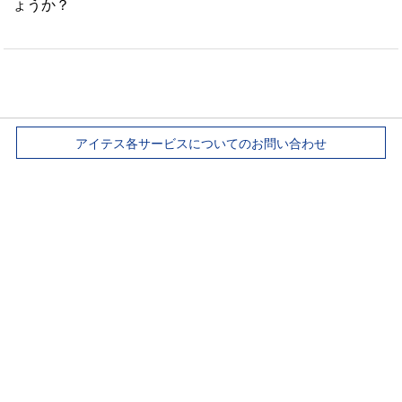
ょうか？
アイテス各サービスについてのお問い合わせ
分析解析・信頼性評価
TEL：077-599-5020
パネル検査装置
TEL：077-599-5040
電子機器修理
TEL：077-599-5031
ウェハー加工サービス
TEL：077-599-5017
採用について（総務）
TEL：077-599-5015
全体のお問い合わせ
TEL：077-599-5015
ホーム
個人情報保護方針
お問い合わせ