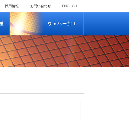
)
半導体プロセス受託加工サービス
MEMS ファウンドリーサービス
精密貫通孔加工
テスト用膜付きウェハー
評価用めっき付きシリコンウエ
研削研磨・ダイシング加工
ダイヤモンドワイヤー販売
ウェハー加工実績
ウェハー販売(Si/SOI/SiC/GaAs)
ウェハーケース販売
ICP-MS汚染分析受託サービス
TXRF汚染分析受託サービス
石英基板・ガラスウェハ加工
恋する半導体（セミコイ）
恋するパワー半導体（つよこ
ハ
い）
採用情報
お問い合わせ
ENGLISH
)
半導体プロセス受託加工サービス
MEMS ファウンドリーサービス
精密貫通孔加工
テスト用膜付きウェハー
評価用めっき付きシリコンウエ
研削研磨・ダイシング加工
ダイヤモンドワイヤー販売
ウェハー加工実績
ウェハー販売(Si/SOI/SiC/GaAs)
ウェハーケース販売
ICP-MS汚染分析受託サービス
TXRF汚染分析受託サービス
石英基板・ガラスウェハ加工
恋する半導体（セミコイ）
恋するパワー半導体（つよこ
ハ
い）