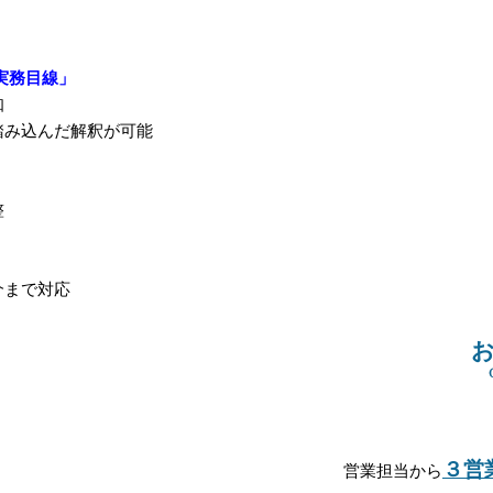
実務目線」
知
踏み込んだ解釈が可能
整
介まで対応
３営
営業担当から