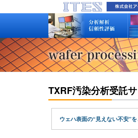
品質技術サービス TOP
故障解析・構造解析
断面研磨・加工観察・分析
表面・材料・異物・汚染分析
信頼性試験・評価
化学反応機構研究所
装置別メニュー
分析対象
装置一覧
技術資料
最新情報
分析技術者ブログ
品質技術サービス TOP
故障解析・構造解析
断面研磨・加工観察・分析
表面・材料・異物・汚染分析
信頼性試験・評価
化学反応機構研究所
装置別メニュー
分析対象
装置一覧
技術資料
最新情報
分析技術者ブログ
TXRF汚染分析受託
ウェハ表面の“見えない不安”