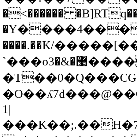
�<������ �B]RTq
�Ү����4����
����.��K/�����[���ߤ
`���o޹�&�3�����\��a��
�T��0�Q���C
1|
���K��;.��H�ޙ���7R���,�{'�zg�V�i���2����{