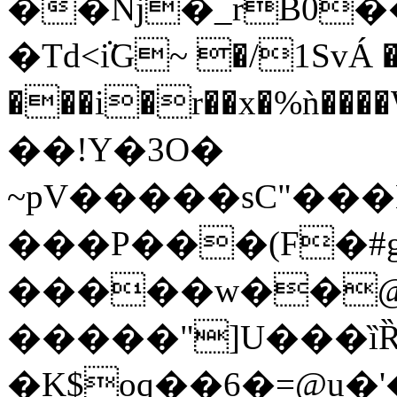
��Nj�_rB0
�Td<ܵiG~ �/1SvÁ �
���i�r��x�%ǹ��
��!Y�3O�
~pV�����sC"���N
���P���(F�#gb
�����w��@�kI�+Taw�qw�����ڬ
�����"]U���ȉȐ
�K$oq��6�=@u�