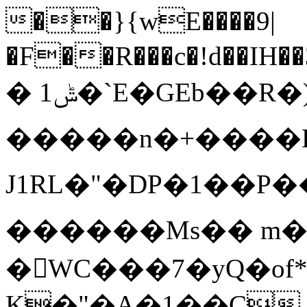
��}{wE����9|
1�`E�GEb��R�)�J>b��(�z�bZXF�}
� ݰ
�����n�+����H
J1RL�"�DP�1��P
�� ����Ms�� m�
�WC���7�yQ�of
K�"�A�1��C