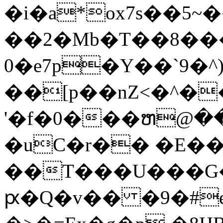
�i�a*ox7s��5
��2�Mb�T��8���
0�e7p�Y��`9�^
��[p��nZ<�^�
'�f�0���ຫ@��
�uC�r�� �E��
��T���U���G�
ԗ�Q�v�� �9�#