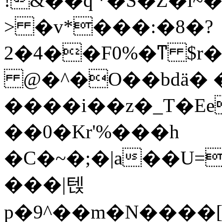
!&��q'*�S�Z�l~�����yת�����X����a(�K�YwкF'1��kYk�SPWd�,������wϾ��c��d�����0����ý�/\
> �v*���:�8�?
2�4��F0%�ͳ $r
@�^�O��bdä� �
����i��z�_T�Eee�߼ܾ���7�}`
��0�Kr'%���h
�C�~�;�|a��U=kf[�ߚ����2�~�8��0��k�
���|텑
p�9^��m�N����[w����Ӿ