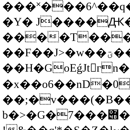
���˟���6^��q�o
�Y� J����Ԫ�
����T���k
��F��J>�w��ؾ��Ƌ��}
��H�GoEǵJtгn�
�x��o6��nD�
��;�v���(�B��
b�>�G�7���݋�lm��ny����sf�V�