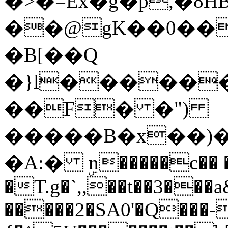
�>�=Ex�g�p,�8HBۇq
��@gK��0���Xvg�
�B[��Q
�}l�������m����q[�Ҷm�
��F� �")
�����B�x��)�
�A:� ۣn�����c��
�T.g�`,,��t��3���
�����2�SA0'�Q���-