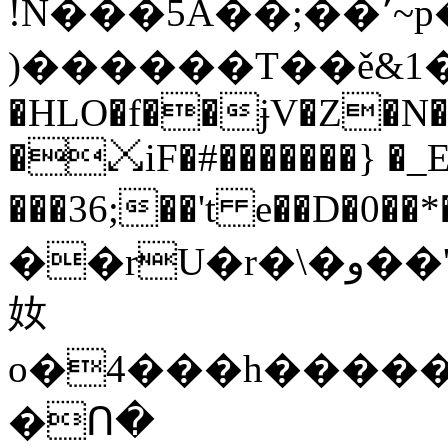
!N���5A��;��٬~p���H̅�
)������T��ě&1��ű�u�*ע��r�
�HLO�f��ɉV�Z�N�
�⤩iF�#�������} �_E
���36;��'t e��D�0��*�
��rU�r�\�و��'�RW��h��=:b'�s�`fOi��[���`�_~���
奻
o�4���h����
�Ո�