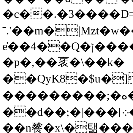
�c��.�3����D
ˉ.'��m�|Mzt�w
e҅��4��Q�ן����n{n||�����y�-
�p�,��衺�\��k�
��QyK8�$u�
���������;�ه��ƨ~|����2%p�
��d��;�|���[ݦ�7�_����܀sj�k
��n餮�x\�탦���G<��