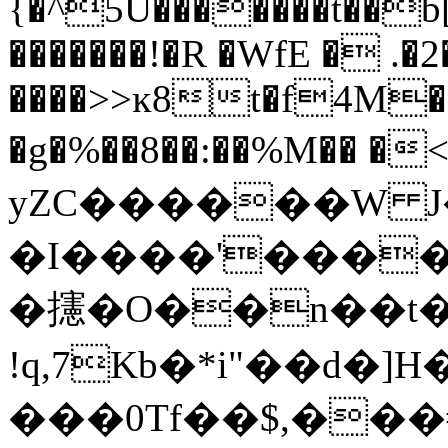
{�^5U�������t��b[�
�������!�R �WfE � .�
����>>ĸ8t�f4M
�g�%��8��:��%M�� �<#��]\["
yZC������W J�
�I����'����
�攇�O��n��t
!q,7Kb�*i"��d�
���0Tf��$,��