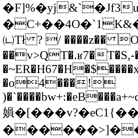
�F]%�yj&`�Jf3
�C+��4O�`1K&���ڂdA�`΂y�c'���G�L��7Mqw���0�]Jzc{gs��a�����<2��
㈁Tł ? / ����z�� 
��v>QT�.ʁ7�T�S,
�~ER�H67�H�$����x
�o4���!
)�`����bw+:�eB���a+~
㜏�[���v?�eC1{�
������>]�