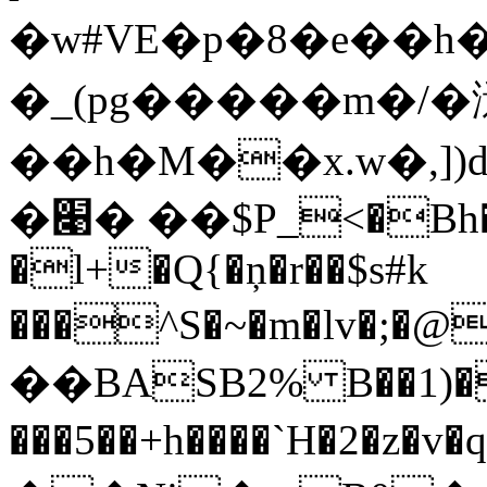
�w#VE�p�8�e��h�z
� _(pg�����m�/�
�׉� ��$P_<�B
�l+�Q{�ņ�r��$s#k
���^S�~�m�lv�;
��BASB2% B��1
���5��+h����`H�2�