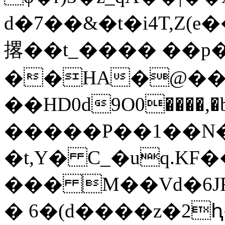
d�7��&�t�i4T,Z(
撂��t_���� ��p�
��HA�@��
��HD0d9О0����
�����P��1��
�t,Y� C_�uq.KF
��� M��Vd�6J
� 6�(d����z�2