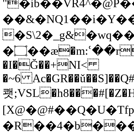
"�ib��VR4^�@P�
��&�NQ1��i�Y��
�S\2�_g&�wq��
�۝��æ�m:ՙ��r9�O�R2$c�1D�p�*ZYm��C�
�I�Ğ��+NI<
�~6 Ac�GR��ǔ��S]��Q
쾟;VSL�h8���#[�Z�H
[X@�@#��Q�U�Tf
�R��4�b����)