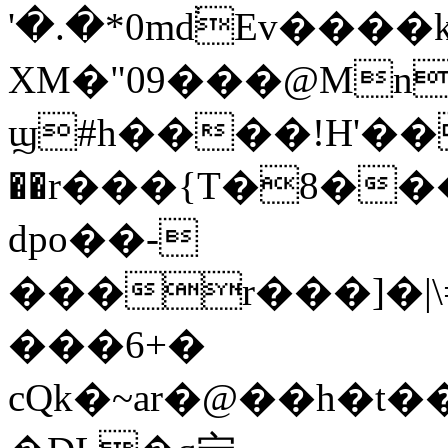
'�.�*0md֔Ev���
XM�"09���@Mn
ϣ#h����!H'�
��r���{T�8��
dpo��-
���r���]
�|
���6+�
cQk�~ar�@��h�t���D�گ�޹���޹�jk��