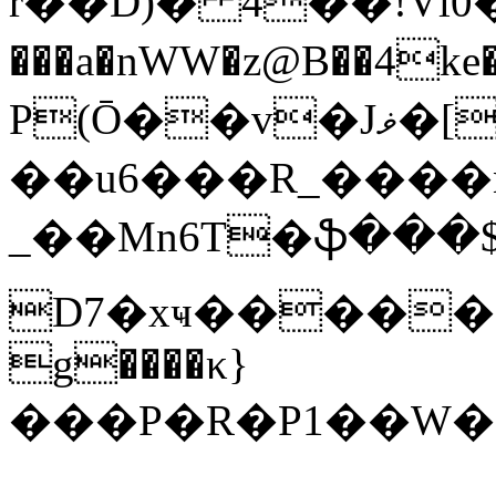
ȑ��D)� 4��!Vl0��
���a�nWW�z@B��4k
P(Ō��v�Jޥ�[��Ŝ/
��u6���R_����n�ߪ���k�X$���:Pa��(I�,4��LY�t�s_j
_��Mn6T�ֆ���$
D7�xҹ������
g����κ}