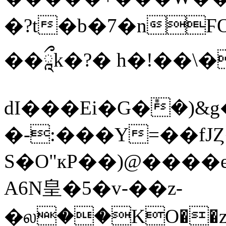
�?t�b�7�nϜ
��ཱྀk�?� h�!��\�
dI���Ei�G�݊�)&
�-:���Y=��fJ
S�O"кP��)@����e
A6N皇�5�v-��z-
�ல��KO��zة��J���$��D�