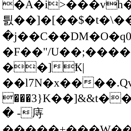
�A�i>���v
틠��]�[��$�t�\
�j��C��DM�O�q
�F��"/U��;��������G��{�۝�\n�)!&�(K
��]Ҟ|
��l7N�x����.Qv�
���3}K��]&&t�
� -庤
�����+���W�