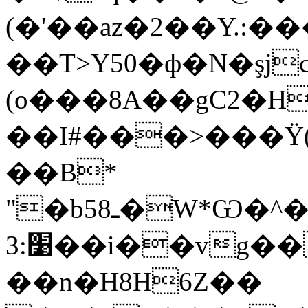
(�'��az�2��Y.:�
��T>Y50�ф�N�şj
(o���8A��gC2
��I#���>���Ϋ(�pxW��
��B*
"�b5ـ8�W*Ѡ�^����ԊTL+.�r���Jk������L����2���s�yt&Ɲ�X�AQE+rS�������WS�F�Zx(��P���!
׹:3��i��vg��=|h���(c�
��n�H8H6Z��