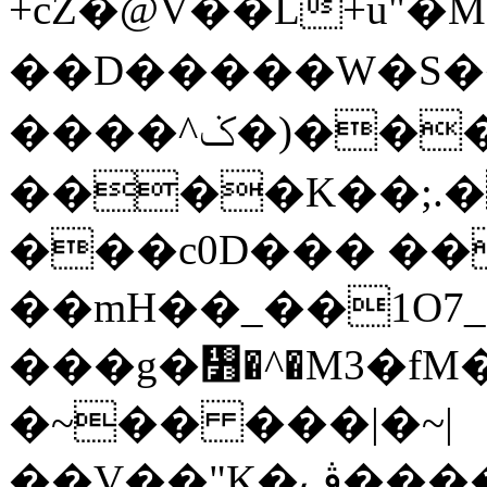
+cZ�@V��L+u"�M��Z޹v��V�`lr�F*׶dl��
� �D�����W�S�
����^ݢ�)���Ϡ��g��hM
����K��;.�
���c0D��� ��
��mH��_��1O7_�
���g�᣻�^�M3�fM
�~�� ���|�~|
��V��"K�ڤ����>��s*��Є� �