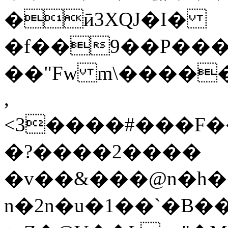
�ӣ3XQJ�I�
�f��9��P���
��"Fw m\�����
,
<3����#���F��
�?����2����
�v��&���@n�h��ےI�%��#��;W
n�2n�u�1��`�B�