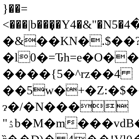
}��=
<���|b���̣�Y4�&"�N5�ߠ����4�XJFh�3�B�
�&��KN�.$��
�l0�=Ԏh=e�Ο��
����{5�^rz��4
��5w�+�Z:�$
ɂ�/�N���
"ۮb�M�m���vdB���Iɥ&