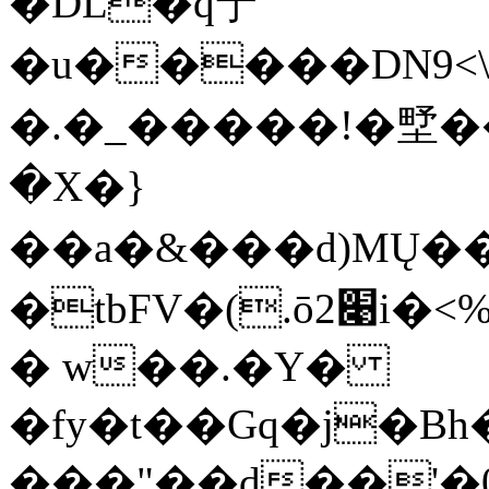
�DL�q宁
�u�����DN9<\��ݷn��=�Z����K@n\}w����6׾�k������2�m2)!?GiH�ar�0���*�x�����_���R��k����0��ӫe�
�.�_�����!�㙒��
�X�}
��a�&���d)MŲ�����׮�P
�tbFV�(.ō2׉i�<%���>��czYKNt��l�
� w��.�Y�
�fy�t��Gq�j�Bh
���"��d��'�