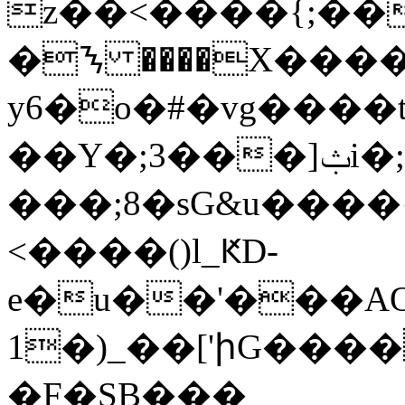
z��<����{;��
�ᝐ ����X���
y6�o�#�vg����
��Y�;3���]ݑi�;3#u�&��<ӝ�R���Gwt��rB��
���;8�sG&u����
<����()l_ԞD-
e�u��'���AO
1�)_��['իG��
�F�SB���