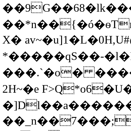
��9G��68�lk��
��*n��{�ó�ѳTr
X� av~�u]1�L�0H,
*�����qS��-�l�
���.`�o� ���
2H~�e F>Q*o6�U
�]Dl��a����
��_n��7���;C,�9'��d�Ɛ