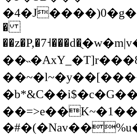
�4�J����)0�g��
�
��z�P,�7˧���d�ֻ�w�m|v��[��K
��˵�AxY_�T]r���8
��~�l~�y��[����
�b*&C��i$�c�G
��=>e��K~�1��
�#�(�Nav��%u