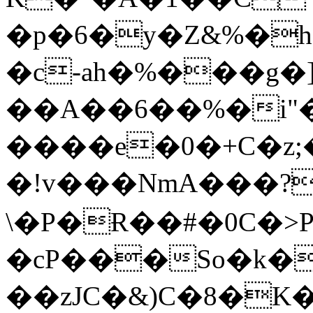
�p�6�y�Z&%�
�c-ah�%���g�
��A��6��%�i"
����e�0�+C�z;�
�!v���NmA���?
\�P�Ɍ��#�0C�>P
�cP���So�k�
��zJC�&)C�8�K