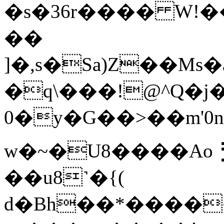
�s�36r���� W!�
��
]�,s�Sa)Z��M
�q\���!@^Q�j�
�0y�G��>��m'0n7w���J��"��ӽ>*-
w�~�U8����Ao⢘
��u8˺�{(
d�Bh��*����