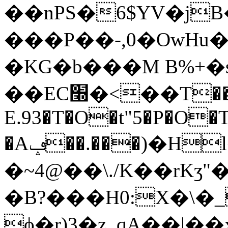
��nPS�6$YV�j
���P��-,0�OwHu
�KG�b���M B%+
��EC׭�<��T�����������SM�
E.93�T�O�t"5�P�O�T
�Aݡ��.���)�Hl�ÃW�ťR)_�&�.�\m�2�\�!
�~4@��\./K��rK
�B?���H0:X�\�
ϕ�r)3�z_qA��|�