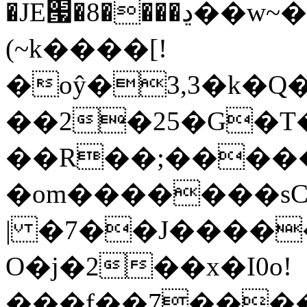
�JE՗�8����ڍ��w~��Z����ik�*
(~k����[!
�oŷ�3,3�k�Q
��2�25�G�T
��R��;�����
�om�������sC
| �7��J����
O�j�2��x�I0o!
���f��7����c��x�������u�eb����q�ی�e(+