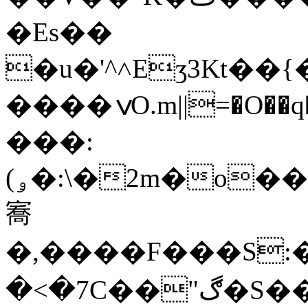
�Es��
�u�'^˄Eʒ3Kt�
����ݍO.m||=�O��q���I�����0���1�&�Wٞݼu�}
���:
(ۅ�:\�2m�o����`�C�E�)�o�
㝯
�,����F���S:��]
�<�7C��"ڰ�S���W\�"U��m85�? ��{v�/C���3�Fu4�)�-