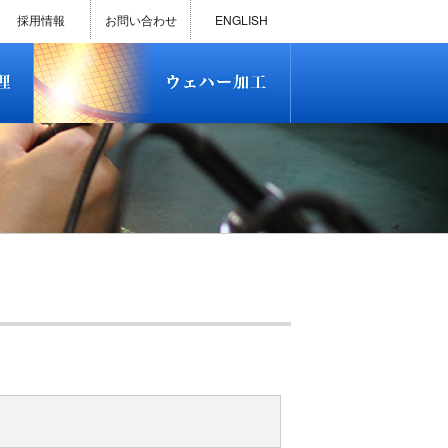
)
半導体プロセス受託加工サービス
MEMS ファウンドリーサービス
精密貫通孔加工
テスト用膜付きウェハー
評価用めっき付きシリコンウエ
研削研磨・ダイシング加工
ダイヤモンドワイヤー販売
ウェハー加工実績
ウェハー販売(Si/SOI/SiC/GaAs)
ウェハーケース販売
ICP-MS汚染分析受託サービス
TXRF汚染分析受託サービス
石英基板・ガラスウェハ加工
恋する半導体（セミコイ）
恋するパワー半導体（つよこ
ハ
い）
採用情報
お問い合わせ
ENGLISH
)
半導体プロセス受託加工サービス
MEMS ファウンドリーサービス
精密貫通孔加工
テスト用膜付きウェハー
評価用めっき付きシリコンウエ
研削研磨・ダイシング加工
ダイヤモンドワイヤー販売
ウェハー加工実績
ウェハー販売(Si/SOI/SiC/GaAs)
ウェハーケース販売
ICP-MS汚染分析受託サービス
TXRF汚染分析受託サービス
石英基板・ガラスウェハ加工
恋する半導体（セミコイ）
恋するパワー半導体（つよこ
ハ
い）