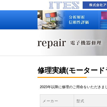
品質技術サービス TOP
故障解析・構造解析
断面研磨・加工観察・分析
表面・材料・異物・汚染分析
信頼性試験・評価
化学反応機構研究所
装置別メニュー
分析対象
装置一覧
技術資料
最新情報
分析技術者ブログ
品質技術サービス TOP
故障解析・構造解析
断面研磨・加工観察・分析
表面・材料・異物・汚染分析
信頼性試験・評価
化学反応機構研究所
装置別メニュー
分析対象
装置一覧
技術資料
最新情報
分析技術者ブログ
修理実績(モータード
2023年以降に修理のご用命をいただき
メーカー
型式