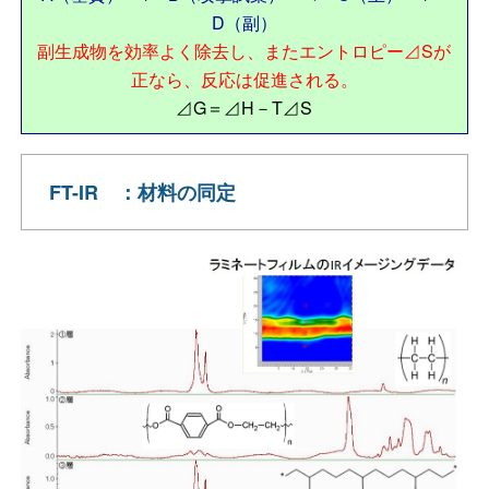
D（副）
副生成物を効率よく除去し、またエントロピー⊿Sが
正なら、反応は促進される。
⊿G＝⊿H－T⊿S
FT-IR ：材料の同定