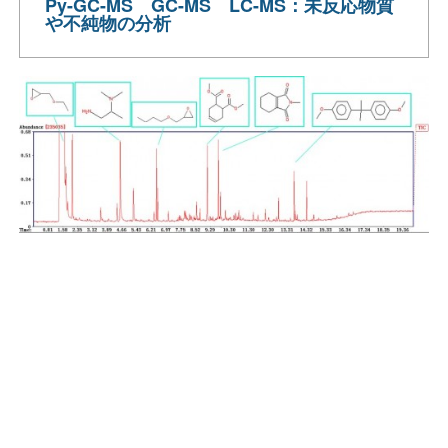
Py-GC-MS GC-MS LC-MS：未反応物質
や不純物の分析
お問い合わせはこち
らから