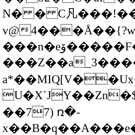
N� � C凡���!��
v@4���Å��{?
���n�eۆ�����F�
���Z��a_3���
a*��MIQ[V��U
U�X`JY��Zn�$
��77) ռ�-
x��B�q��A���e