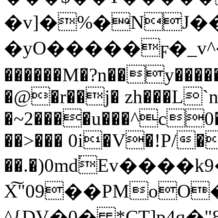
�v]�%�NJ�
�yO�����ϝ�_v^�్u
������M�?n��y����
�@�r��j� zh���L`n�ځ�bA���
�~2����u���^c0�
��>��� 0i�V�!P/�
��.�)0md֔Ev����k
X͠"09��PMoO
^{DV�0� *CT]p4q�"