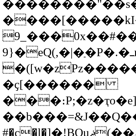
��������"��s
����[�����kI
9_���0x��#��
9}�eQ(,�|�ַ�P�.�ߺr���3c
�([w�zPz�����1
�ҫ[������
���։Ρ;�z�ҭo�e]�֏
��b���=&J��Q�
#�c�l�]�!BQuޛ(��ޠu�N�~�;$6�C3�E���*� #lw��ן�=�