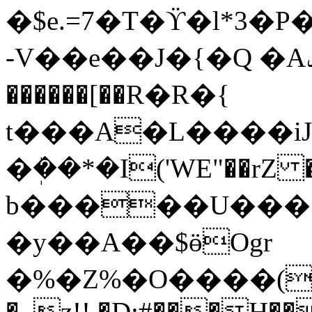
�$e.=7�T�ϔ�l*3�
-V��e��J�{�Q �Aݡ��������$
������[��R�R�{
t���A�L����iJ�
�ܲ��*�I('WE"��rZ 
b�����U���*
�y��A��$ӫOgr
�%�Z%�O����(
�. z!! �D:#���H