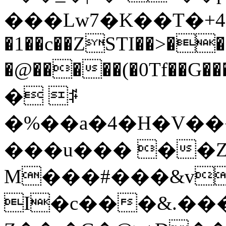
���Lw7�K��T�+4
�1��c��ZSTI��>�
�@�����(�0Tf��G�����c
� ꌭ
�%��a�4�H�V���e%��ݢ�4O�X�>
���u��� ��Ζu
M���#���&v
I�c���&.���