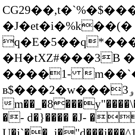
CG29��,t�`%�$�
�J�et�i�%k��(�
q�E�5��q*���
�H�tXZ#���3B �
����1- m��`
в$���2�w���ۅ3Lx3
m��_�8���y"����\
�- d�}���� �J- �
U�i`��_j�"d���j��