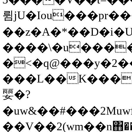
륌jU�Iou���pr�
��z�A�*��D�i�
����\�u�����ӥ@޸�1�
�<�q@���y�2������wm�����2��$���#5
���L��K�����xɼ�
婯�?
�uw&��#���2Muwf�����ݖg�SJwW��N�gN�9��=�s
��V��2(wm��n΋��)��6��^Llt��