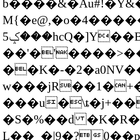
b����&�Au#!�Y&
M{�e@,�o�4�����؞
���ݤ5hcQ�]Y��B,�A�������t�Rij%�K7W���e��d��TC���@��;�@�eC!
��'�'����>�
��K�-�2�a0NV�
w���jR��1�+�
���u�\ȶ�j+��T�
�S�%��d �K�R�
L��_�|9�?0��