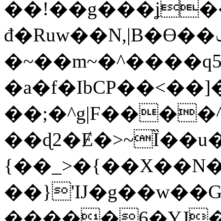
��!��g���ʝ�
đ�Ruw��N,|B�Ɵ��ݤ��y��p�?
�~��m~�^����q
�a�f�IbCP��<��
��;�^g|F����
��ɖ2�Ɇ�>~Ȉ��u
{��_>�{��Χ��N
��}'Ĳ�g��w��G�
�����6�YJ�