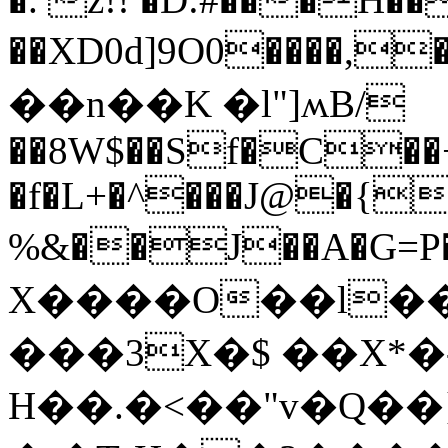
��XD0d]9О0����,
��n��K �l"]ʍB/
��8W$��Sf�C��+
�f�L+�^���J@�{
%&��J��A�G=
X����O��l��
���3X�$ ��X*�
H��.�<��"v�Q��}4d2�P