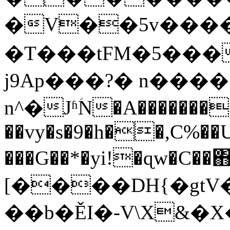
�V��5v���
�T���tFM�5���
j9Ap���?� n����
n^�JʱؘN�A��������
��vy�s�9�h��,C%��U
���G��*�yi!�ɋw�C��΋��ڥ�o|��r̎/�l�
[����DH{�gtV
��b�ĚI�-V\X&�X