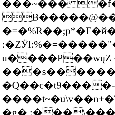
���~��� �f
B�����@��o 
�=�%R��;p*�F�й�
:�ZӰl:%�=�����"���keβ%�e�^'�j��
u����P��wųZ
���s������
�Q��c�t9����-
����t~�u\v��n+
�g� :���\���