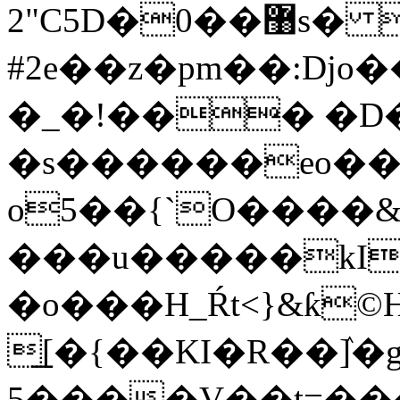
2"C5D�0��޸s� e����=��o���a�y�~��
#2e��z�pm��:Dj
�_�!��� �D
�s������eo��
o5
��{`O����&
���u�����kI�
�o���H_Ŕt<}&ƙ
͟[�{��KI�R��ٛ]�g
5����V��t=��