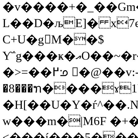
�v����+�_��Gm
L��D�љE]� x
C+U�gM��$
Ƴ΅g���ҝ�އO��~�r��M��XgǱK�?
�>=��߂ᣊ �@��v:- �ǉes�a�gS��
�8���ꪦ����ɤ1Um�k��د>s�ͷ�
�H[��U�Y�ѓ^��.
w���m�|M6F �+
<���í���5���