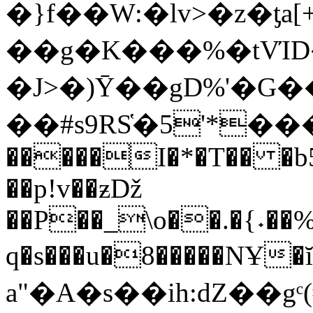
�}f��W:�lv>�z�
��g�K���%�tVΊ
�J>�)Ȳ��gD%'�
��#s9RS҅�5'*���)t{ߎt@6�q�����
�����I�*�T�� �b5
��p!v��ƶǅ
��P��_\o��.�{˖��%
q�s���u�8�����NҰ
a"�Α�s��ih:dZ��gᶜ