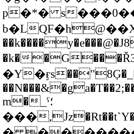
p�*� s���0�
b�LQF�h@��XM
��k����y�e���@�J8
�k��G���Ř3f��D�٦�P�
�Y�ӻs��"8Ģ�_�
��N���&�ga�T��2;��
m�_ˁ؛
���,Jz�Rt��t`Y
� �������