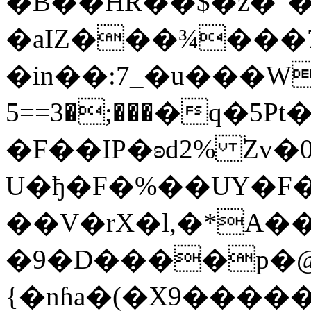
�B��HR��$�z�"�g
�aIZ���¾���
�in��:7_�u���Who
���;�3==5�q�5Pt�;�����\6YJ���$հ�L48�7=�WӨ��S���ʫ
�F��IP�ʚd2% ֔Zv�0
U�ђ�F�%��UY�F���:���
��V�rX�l,�*A��
�9�D����p�@
{�nɦa�(�X9�����