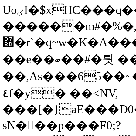
UoٸI�$xHC���q������/2֣)oi�8w���^1T7t�}
������m#�%�,|E�yz��^Y�d���؈�Lf,13~oß#
޽�r`�q
~w�K�A���
��e��ބ��#�튓 ��
��,As���65��~��ňe��0٨:u�@ǔ�G:��������a�gs��d�A� hd��GW
٤f�y� ��˂NV,
���[�}aE���D
sN�򁋰��p���F0;?