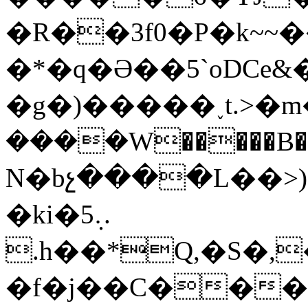
�R��3f0�P�k~~�
�*�q�Ə��5`oDCe&
�g�)�����˯t.>�m
����W�����B�
N�bչ����L��>)
�ki�5܉.
.h��*Q,�S�,
�f�j��C���o