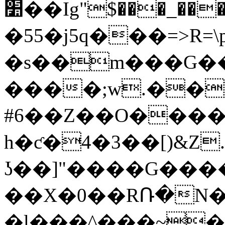
׺��Ig"$���_���pv,C�pހ$+�S�)`�{�m�F�F{s�.Hi���0�G�.`�o�����<���;����ȟle"����|
�55�j5q���=>R=\p
�s��m���G��
����;w.��
#6��Z��O����;
h�ƈ�4�3��[)&Z.
ʖ��]"����G�����
��X�0��RՌ�N�
�l���^���~