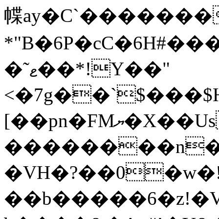
幉ay�C`������
*"B�6P�cC�6H#���
�˜ޱ��*!Y��"
<�7g��`$���$
[��pn�FMޔ�X��Us{69k����F�>�
�VН�?��0�w�
��b�����6�z!�V