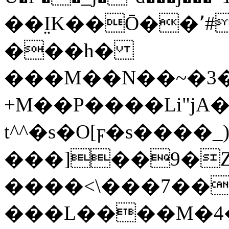
��I̤K��Ō��٬#�~a�Z5A]�'�B�X���Ⱦ6��7�\���c6�^��2s��Y_V-l�j��a�Q
���h�
+M��P����Li"jA
t^^�s�O[ϝ�s����_
���]��9�Z
����<\���7��

���L����M�4�