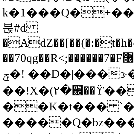
k�1���Q�+��WU�).�nG���ݷ���
붅#d
�AdZ��[��(�:�t�h�
��70qg��R<;������7�F޶��t�wU�Cg.mS��2Z����K�0�n�b��?
ݼ�! ��D�|���ɝ�Tӈ��lj�?���3稐
��!X�(۲�֌��ϔ��
��K�t��� `�
�����Q�bz���