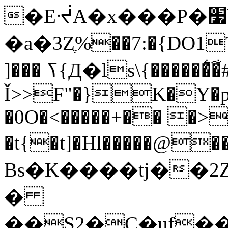
�EᔷA�x���P�׷b��%��ttE'!
�a�3Zֶ%�
�7:�{DO1
]��� ߖ{Д�ls\{������͛�͋#��*ۂ~�bF�`�B.�/
Ǐ>>F"�}K�Y�
�0O�<�����+�� �>
�t{�t]�Hl�����@
Bs�K����tj��2
�
��S2�C�uf�