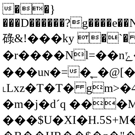
��}
���D������?g����e��
碌&!���ky �`�
�r����Nl=��nݺ��ny���=p�ߎ��vC[�oz��<R�r�r��x��9U���$�՜�i��4I��ǖ��t��Z=��A�^��A{A�qY��dW�8{z y�A���u")��
���uɴ�=�͉_�@[
˪Lxz�T�T� gm>�
�m�j�dˊq ���M
���$U�XI�H.5S+M�!