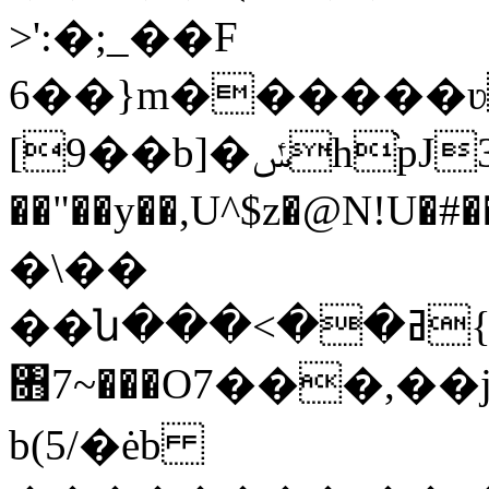
>':�;_��F
6��}m������ʋ
[9��b]�ݽh֨pJ3\U���_I ���=�f�̸g���B
��"��y��,U^$z�@N!U�#��[
�\��
��ն���<��ߥ{����qr�N��@�Nw���FY�H����\o��W�]3$wZ����FFqJp�:%�%X�j$�!
৛7~���O7���,�
b(5/�ėb