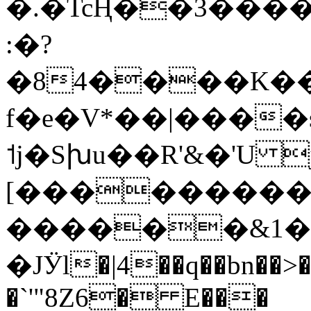
�.�TcҢ��3����H5j���:4G�*�<�Y�xiХ܀��<]px�R�ߐ�z`!t���°R
:�?
�84����K��
f�e�V*��|����s?f
˦j�Sխu��R'&�'U 
[���������
������&1�*
�JӰl�|4��q��bn��>
�`'"8Z6� E���