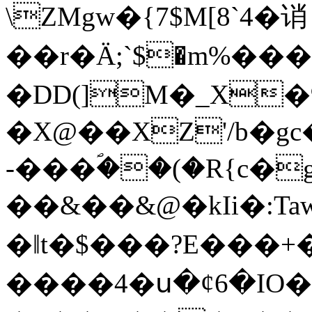
\ZMgw�{7$M[8`4�诮
��r�Ӓ;`$�m%��
�DD(]M�_X�
�X@��XZ'/b�gc
-���ؐ��(�R{c�
��&��&@�kIi�:Ta
�ǁt�$���?E���+
����4�ս�¢6�I