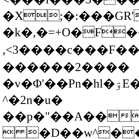
�X;�:���GR'
�k�,�=+O�F��b��
,<3����c���F��os<
������2����
�v�Φ'��Pn�hl�ۊE�e��#��;W�?
^�2n�u�
��p�"��A���{ 
 �D��w^��