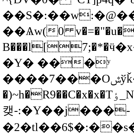
��S�:��w:�@�
��Ѧw(0 v�=�"�u�F!
B���l[7;�*�
�Y� ���ʸ
����7���Oݜўǩ���,p}3�#�W�áKئ�[8GT!i$.$����
�)~h�R9��C�x�x�Tٶ_N��(�IݠIЛ3C��r�G
캦-:�Y��j���-
�2�tl��6$�:��