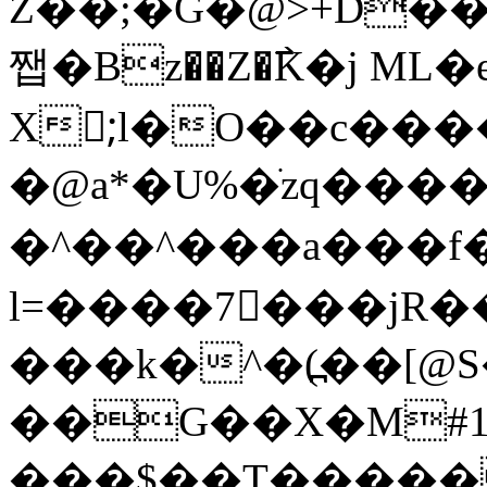
Z��;�G�@>+D��
쨉�Bz��Z�߯K�j ML�
X;ِl�O��c����zLR�ޯ+��G
�@a*�U%�ֹzq����
�^��^���a���f
l=����7���jR��
���k�^�(߽��[@S
��G��X�M#1
���$��T�����