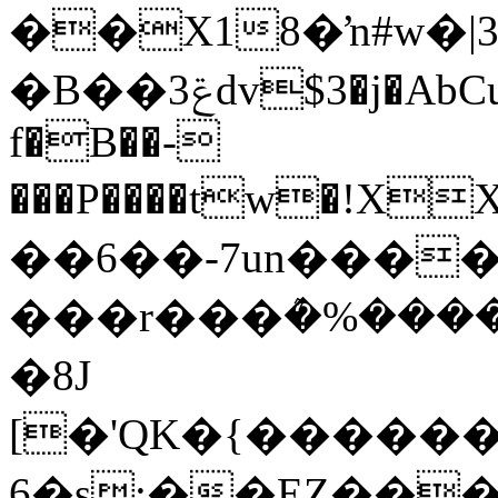
��X18�ŉ#w�|3
�B��ݝ3dv$3�j�AbCuO�og�,����k�+�����8CG8%I�P���aV�.?
f�B��-
���P����tw�!X
��6��-7un����V
���r���ܶ�%����
�8J
[�'QK�{������J�ǯ�S�٬���;�>�8KǏ��%c
6�s:��EZ��