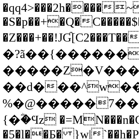
�qq4>���2h����~
�S�p��+�Q�C�����$
�Z���+��!JƓ[C2���T����f�K
�?ã��{�����
�����Z�V�����
��d���^w��
%�@�����7��ݻ���z����c���i�d&��d.@z@V�g�9��L�m>
{�ؓ�Ϥz �=MN���n�
�5�l��Ƃ� }w|`��h�