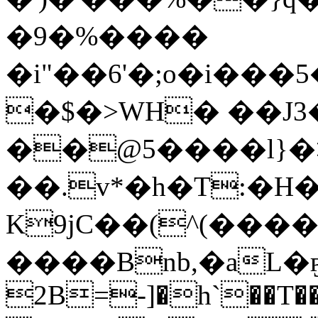
�9�%����
�i"��6'�;o�i��
�$�>WH� ��J3
��@5����l}�>
��.v*�h�T:�H�
K9jC��(^(����
����Bnb,�aL�ҕ
2B=-]�h`��T��