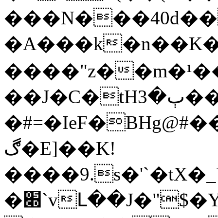
���N���40d��
�A���k�n��K�
����"z��m�¹�
��J�C�tHٻ�3�����ƍ?
�#=�IeF�BHg@#
ڰ�E]��K!
����9.s�'`�tX
�׍`vԼ��J�"$�Y#D��� ^8;��J8n@�%�y\��.7D����w