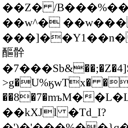
��Z� /B���%�����;�s+�׾
��w^� ��w��
���]��Y1��n�
醧䯎
�7���Sb&��;�Z�4]
>g�U%ӄwTx� �
��8�7�mъM��L
��kXJl �Td_I?
�')�'���%��}q�