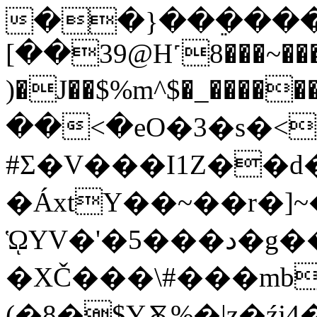
��}���ֵ��
[��39@H˹8���~����m
)�J��$%m^$�_����
��<�eO�3�s�<S
#Ʃ�V���I1Z��d
�ÁxtY��~��r�]~
ᾩYV�'�5���د�g����zC���Jb\Y�,�A��f�\%ނ�T'3�y�,4t���]Pd�6#�y�Lx�`S�4gu&�0�j��Đ��D�ZoT�QM,V�D2�Uʴ�Tb�l�R�[d�J�M3�Չ�H��l�y�xaa!
�XČ���\#���mb
(�8�$YѪ%�|z�źj