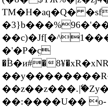
TM�H�aq�Q� �sf
�3}b���%96�'�
��c)�Jf[�^1����
�'�P�ܹc
�۫B�и#�8¥�xR�x
��y��������R�
��z��z���.ެ|�Zy���f
��:����U�� o-