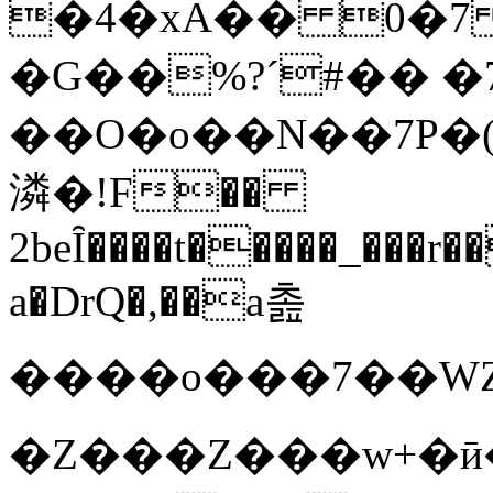
�4�xA�� 0�7
�G��%?´#�� �
��O�o��N��7P�(
潾�!F��
2beȊ����t�����_���r�
a�DrQ�,��a촖
����o���7��WZ+ۯ~����l#E��c��JE���M_�vk��
�Z���Z���w+�