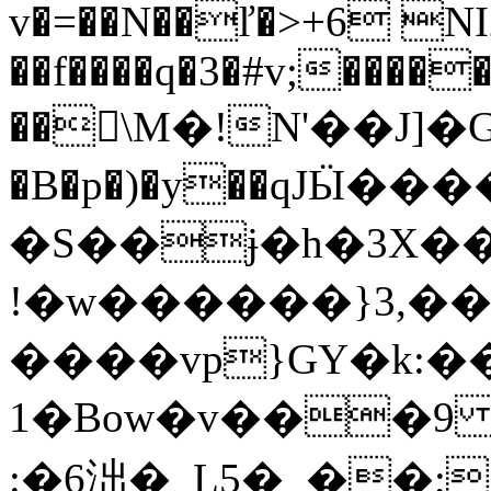
v�=��N��ľ�>+6 N
��f����q�3�#v;����
��\M�!N'��J]�Gv�
�B�p�)�y��qJӸ��
�S��ɉ�h�3X���pۉ'�]9� I3q"`
!�w������}3,��
����vp}GY�k:�
1�Bow�v���9 
:�6泏�_L5�_��;