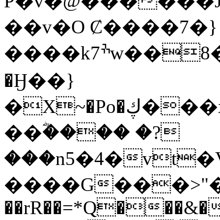
P�v�@������J
��v�O Ȼ����7�}
����k7ׯw��8��x���p�=4H]�'�q*�چ�b@����Vd�ɀ�ƣ�_j-
�Ӈ��}
�X~�Po�ڮ���xQ������q��BC`�
��ؓ���� �?
���n5�4�vt�V2�J�"���
����G���>"�C
��rR��=*Q���&�f