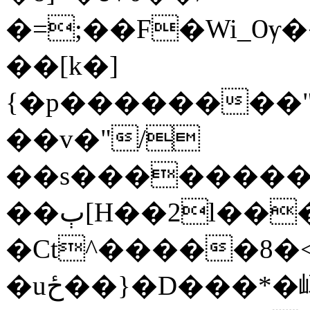
�=;��F�Wi_Ѹ�
��[k�]
{�p��������"
��v�"/
��s���������
��ٻ[H��2l�����oy�172�Cͮ@d���O�����Y�����v������
�Ct^�����8�<
�uځ��}�D���*�嶱��|