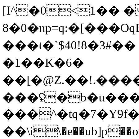
[I^�0<1�� �
8�0�np=q:� [���Oq
���t�`$40!8�3#��
�1��K�6�
��[�@Z.��!.�����8�Fl�2�Dܫl$�d@���
���ʢ�b�u���U
���^�tq�7�Y9f
��\i\�e��ub]p��o