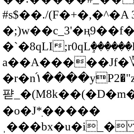
#s$��./(F�+�,�^�A
�;)w��c_3'�ң9��f����ќb���'�n��[
�`�8qLI;r0qLٟ���
a��A�����Jf�؆
�r�n֝١����yP2�"z',���R(Ȩ]עQ)�7X��3O��P6��j�����P}&��
퍋_�(M
8k��(�D�m
�o�J*ִ�����
ˌ���bx�u�i_�