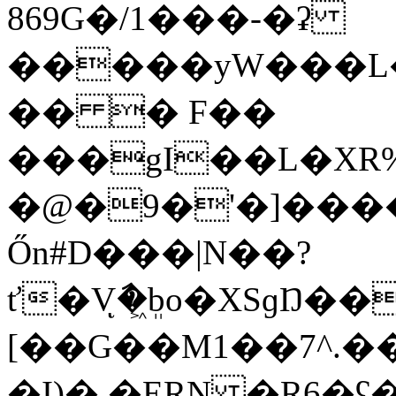
869G�/1���-�ʡ
�����yW���L�
�� � F��
���gI��L�XR%
�@�9�'�]����
Őn#D���|N��?
ť�Vާͅ�ܸ͖bo�XSɡŊ
[��G��M1��7^.�
�I)�.�ERN �R6�ʕ