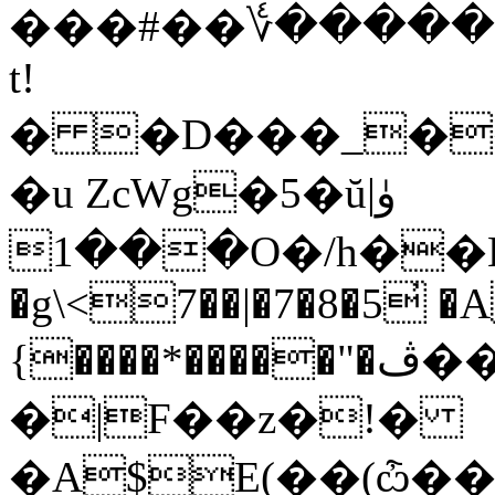
���#��؇������A
t!
� �D���_����b��ǘ��kW�ؤ�)����Ϡ�
�u ZcWg�5�ŭۈ|
���1O�/h��L�\1����hƲ3÷6��#�V�f�_�2��`���Ϋ�M�jS2$�"��]�
�g\<7��|�7�8�5̓ �
{����*�����"�ڤ����>��Th}�
�|F��z�!�
�A$E(��(ѽ�