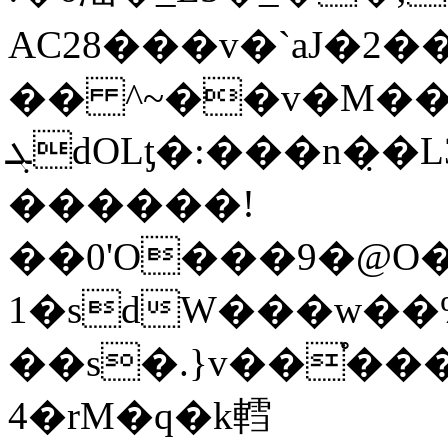
AC28���v�`aJ�2�
�� ^~��v�M��4
ܓdOLƫ�:���n�̣�L3Ι�7�G��1�-
������!
��0'O���9�@O�
1�sdW���w��%
��s�.}v��֯����M���H�
4�rM�q�k轌