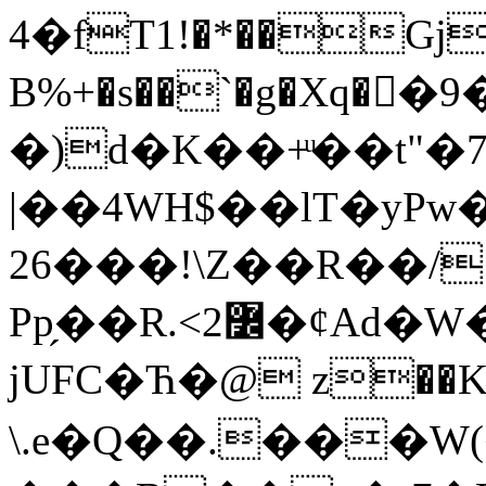
4�fT1!�*��Gj �� ]l��KG�b���M
B%+�s��`�g�Xq�
�)d�K��+ͧ��t"
|��4WH$��lT�yP
26���!\Z��R��/
Pp̗��R.<߼2�ȼAd�W��D$���&4!�i��-
jUFC�Ћ�@ z��K�
\.e�Q��.���W