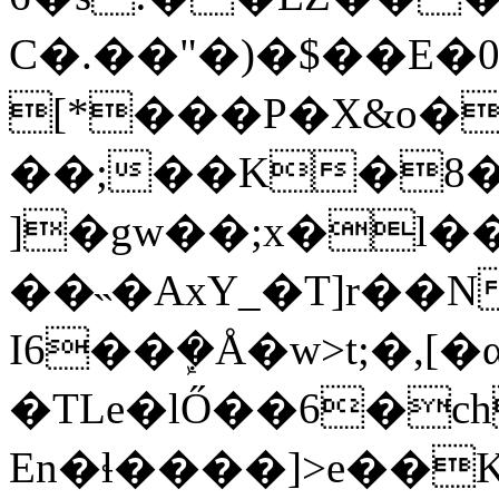
C�.��"�)�$��E
[*���P�X&o�
��;��K�8�
]�gw��;x�l��
��˵�AxY_�T]r��N
I6��ܾ�Å�w>t;�
�TLe�lŐ��6�ch
En�ɬ����]>e��K