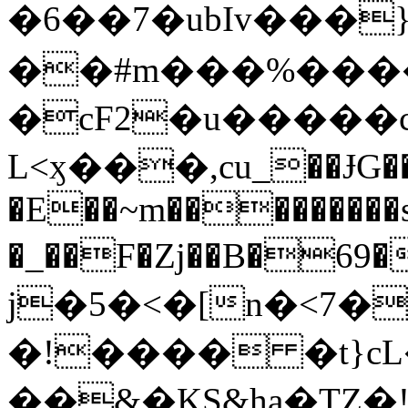
�6��7�ubIv���}
��#m���%����
�cF2�u�����c�
L<ӽ���,cu_��ɈG����
�E��~m���������s
�_��F�Zj��B�69�B�X�;>��H�z
j�5�<�[n�<7�
�!���� �t}cL
��&�KS&ha�TZ�!