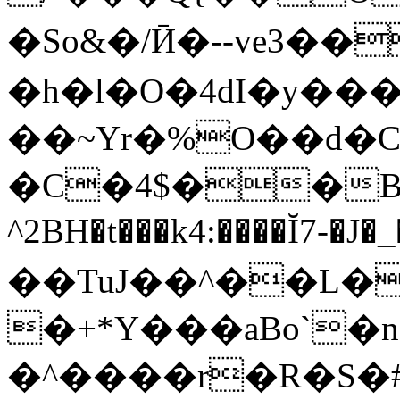
�So&�/Ӣ�--ve3�
�h�l�O�4dI�y��
��~Yr�%O��d�
�C�4$��B
^2BH�t���k4:����Ĭ7-�J
��TuJ��^��L�
�+*Y�
��aBo`�
�^����r�R�S�