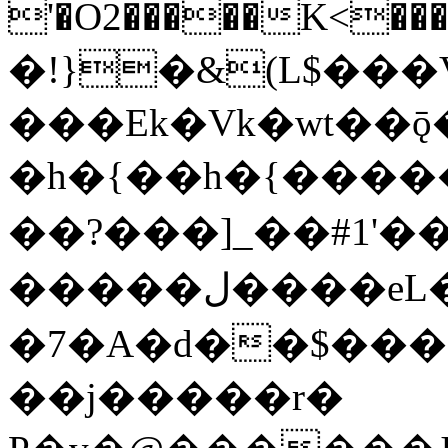
'�O2�����K<���DL:��=63��0
�!}�&(L$���
���Ek�Vk�wt��ǭ
�h�{��h�{�����˿k
��?���]_��#1'�
�����ل����eL�Y��
�7�A�d��$����
��j�����r�