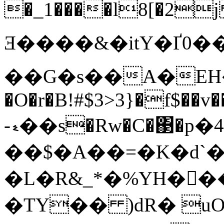
�_1����l8[�2j T���Q«
Ǝ����&�itY�Ґ0�
��G�s��A�EH�Ӊt 
�O�r�B!#$3>3}�f$��v�
-ޑ��s�Rw�C�΃�p�4��(N���
��$�A��=�K�d`
�L�R&_*�%YH�󂜩��
�TY�� )dR� u