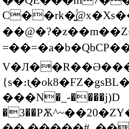
C��rk�͍۟@x�X
��@�?�z��m��Z�
=��=�a�b�QbCP�
V�Л��R��Ә���
{s�։tֻ�ok8�FZ�gsBL�޹�?$>���77^�|��
���N�_-����j)D
�3��PѪ^~��20�ZY���_qX�
��.�����#_��