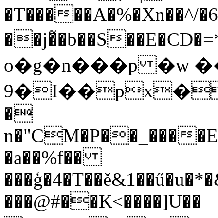
�T�����A�%�Xn��^/�
��j�̃�b��S��E�
o�g�n���p �w �
9�I��px� b�K٠�Ӛ�
�
n�"CM�P��_����E�
�a��%f��
���ģ�4�T��ě&1��ű�u�
���@#��K<����]U��