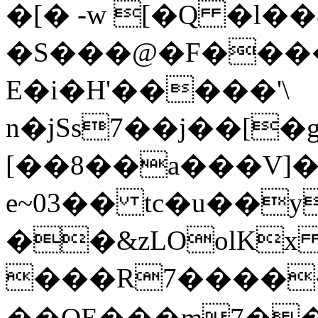
�[� -w [�Q �l
�S���@�F���
E�i�H'�����'\
n�jSs7��j��[�g
[��8��a���V
e~03�� tc�u��y
��&zLOolKx
���R7�����
��QE���m7��MvhnJ�dȡ���wk