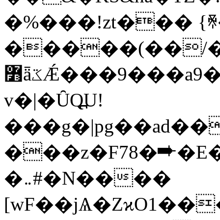
�%���!zt��� {ꍰ
�����(��/�
߻ǟػǼ���9���a9�45�p�v�1V���H~��� M~�
v�|�ȖQ߽U!
���g�|pg��ad��
���z�F78�➨�E�
�܅#�N����
[wF��jѦ�ZϰO1��