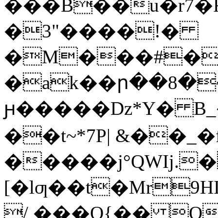
���B��u�r7�F
�3"����!�
�M���#�
�ak��ր��8�
ԩ�����Dz*Y�
��t~*7P| &��_
�����j°QWIj.�
[�lƣ��t�Mr9HI�ʊ�Tn��#���J&���ڂdA�`΂y�c#���
/ ���Q{�� O