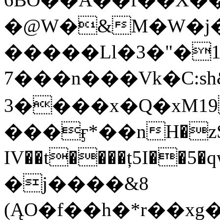
�@W�&M�W�j
�����Ll�3�"�1
7���n���Vk�C:
s
3����x�Q�xM1
���ӻ*��nH�zS�y
IV��t����ț5I��5�
�j����&8
(ĄO�f��h�*r��xg