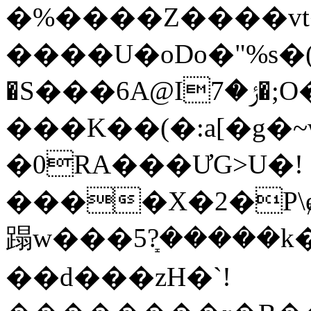
�%����Z����vt�
����U�oDo�"%s�(v
�S���6A@Iݬ�7�;O��ަ�5:��=�:�@�1���+lZ�~u��gtB�͵�o�]���sQ>p�0*}
���K��(�:a[�g�
�0RA���ƯG>U�!
����X�2�P\
蹋w���5ܻ?�����k
��d���zH�`!