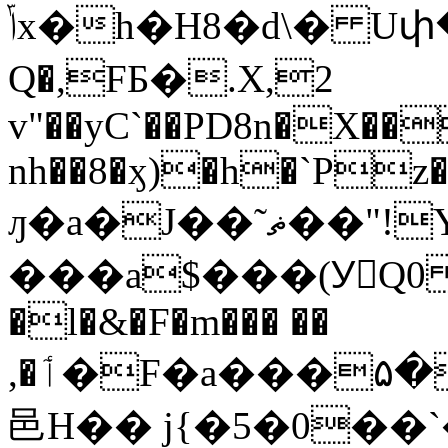
ݴx�h�H8�d\� Uփ�)�I&�P�k�p�1�;���U�
Q�,FБ�.X,2
v"��yC`��PD8n�X��
nh��8�ӽ)�h�`Pz�
ԓ�a�J��˜ޡ��"!Y���3�K0
���a$���(УْQ0 oaF
�l�&�F�m��� ��
,�ٲ�F�a���۵��fmVՆ�U�f%���4���i��@g�c���!x#O:D�Ð
邑H�� j{�5�0��