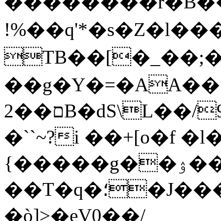
��������r�B��
TB��[�_��;
��g�Y�=�AA��
ם��2B�dS\L��/9$���ˤ"5Uk`�K�����w�1lv���TW��rS���W�e]m�5�*5\Bl
�``~?i ��+[o�f �l
{�����g��ۉ��p��J,�`
��T�q�؛�J��� 9.��+�Μ�`!
�ò]>�eV0��/