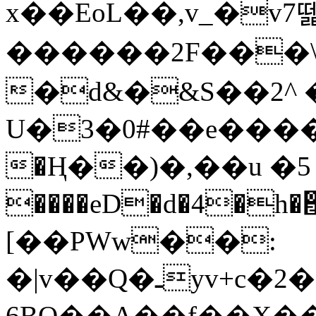
x��EoL��,v_�v7
������2F���\
�d&�&S��2^ 
U�3�0#��e�����
�Ң��)�,��u �5ہ���e
����eD�d�4�h�࠯T�v��{ѹb5�=�;oZ*
[��PWw��:
�|v��Q�ـyv+c�2���� <v�
6BO��A��f��X