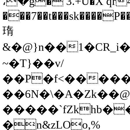
،�g� 3.+U�X qr
���7��t���sk����
㻟
&�@}n��1�CR_i����ݵk�s����`ɆE�n]&f+��o�
~�T}��v/
��P�f<�����"
��6N�\�A�Zk��@
�����`fZkhb�
�n&zLOo,%