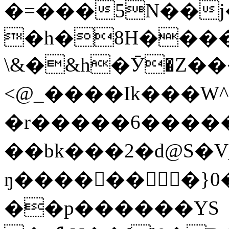
�=���5N��j
�h�8H����T
\&�&h�Ӯ�Z����
<@_����Ik���W^
�r�����6����� >
��bk���2�d@S�V_h
ŋ����󵯎���
��p������YS