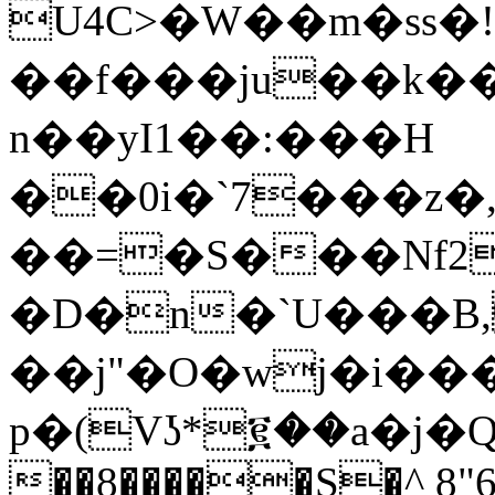
U4C>�W��m�ss�!
��f���ju��k���޹�3��<]1L���))j�
n��yI1��:���H
��0i�`7���z
��=�S���Nf2���n3٦�i1G�g
�D�n�`U���B,
��j"�O�wj�i���
p�(Vʖ*፪��a�j�
��8�����S�^ 8"6