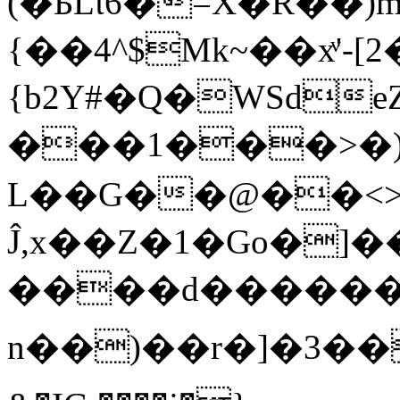
(�БLί6�=X�R��)m
{��4^$Mk~��xͮ'-
{b2Y#�Q�WSd
���1���>�)
L��G��@��<
Ĵ,x��Z�1�Go�]
����d������
n��)��r�]�3�������KɼB�RSs��