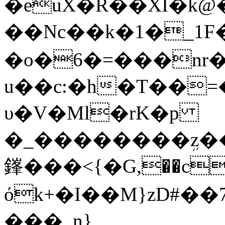
�euX�R��XI�k@�O[
��Nc��k�1�_1F
�o�6�=���nr�
u��c:�h�T��
υ�V�Ml�rK�p
�_��������ܹz
鎽���<{�G,��c�
όk+�I��M}zD#
���_n}