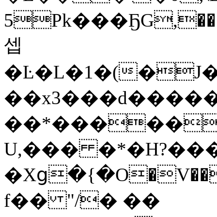
5Pk���ҔG,��
셉
�Ŀ�L�1�(�J�
��x3���d�����
��*�����
U,��� �*�H?��
�Xց�{�O�V����v:��
f�� "/� ��