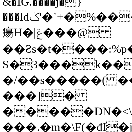
&�IG.����j�}
���ldݢ'�`+�%���%gB�zE��L��[�d�E�R���r��ی����߶]�4���>;�PMm
瘍H�|ݝ���@
��Ƨs�t����:%p
S�3���k��
�/��s�����( �
���]�
�����DN�<\�K���+﮿�
���.�m�\F(�đI