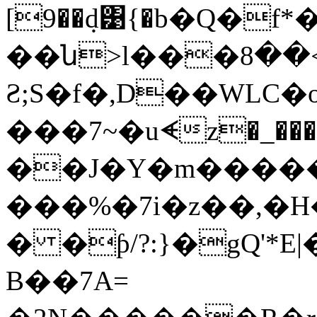
[9��ܼd͹{�b�Q�
��ն>l���ߧ{�>��8��G��G��
Ƨ;S�f�,D��WLC
���7~�uᗛz�_���
��J�Y�m����
���%�7i�z��,�H
� �ƥ/?:}�gQ'*E
B��7A=