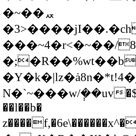
�~��ퟯ
�3>����jI��.�
���~4�r<�~��/8�n�v�/;4߾������k�ڗ�Dmz��M�Q�l��C��.o�
�;�R��%wt��b
�Y�k�|lz�ȧ8n�*t!
N�`
~���w/݄��uv�$
��l��b�
z����f,�6e\����