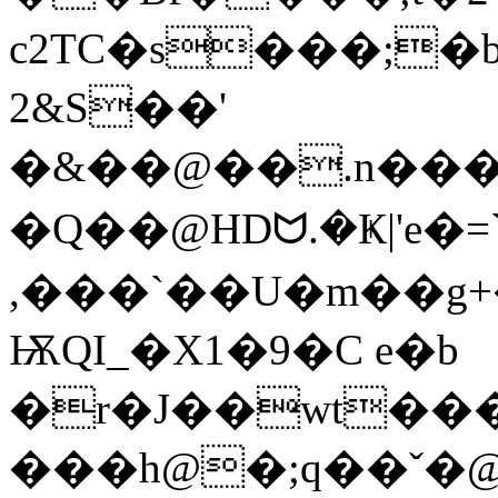
c2TC�s���;
2&S��'
�&��@��.n���/7ϣ_�
�Q��@HDᗢ.�Ҝ|'e�=`
,���`��U�m��g
ѬQI_�X1�9�C e�b
�r�J��wt��
���h@�;q��ˇ�@%�6��