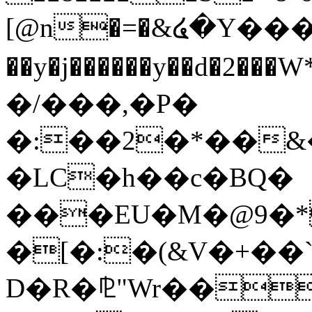
[@n�=�&໔�Y��
��y�j������y��d�2�
�/���,�P�
�:��2�*��&
�LC�h��c�BQ�
���EU�M�@9�*
�[�:�(&V�+��
D�R�⅊"Wr��