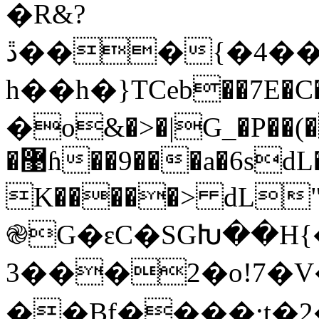
�R&?
h��h�}TCeb��7E�C�
�o&�˃�|G_�P��(�
�޹ɦ��9���a�6sdL�T�"'U�=
K�����> dL"�����J%z!>$��
֎G�ԑC�SGԽ��H{�
3���2�o!7�V�]ڿ�0��
��Bf����;t�2