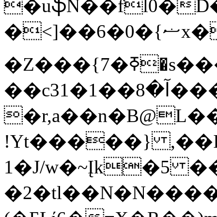
�uֆN��fl0�D�
�<]��ޟ}�0�6x�[�t2� qu��ā���1O
�Z���{7�ߧ�s�����Ŭ3~��5���x�$�6ᡰ�0����8�9��F��©H�5!
��c3آ�8��1�1����ŃY����F��TFH�Ӊh�R��1�9��;5����6�0E�'�=����N~_�1'5B�u�N����`����_
�r,a��n�B@L�
!Yt�����} ,��I
1�J/w�~Įk�5 
�2�tl��N�N����