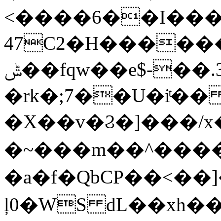
<����6��I���Ш
47C2�H������<
ݰ��fqw��e$-��.3��1R���6)�o�@�
�rk�;7��U�iͭ�� 
�X��v�Ϩ�]���/x�
�~���m��^����q5 
�a�f�QbCP��<��]
ļ0�WS dL��xh�