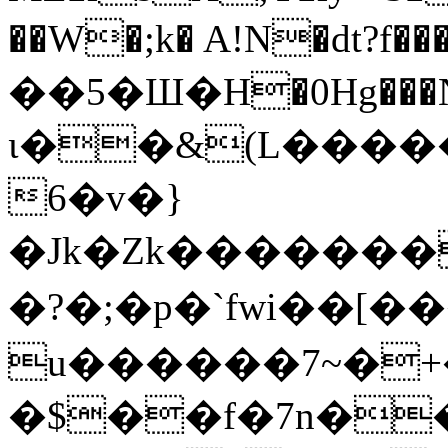
��W�;k� A!N�dt?f����ޕzD���
��5�Ш�H�0Hg���N
ι��&(L����
6�v�}
�Jk�Zk���������
�?�;�p�`fwi��[�
u������7~�+�
�$��f�7n�