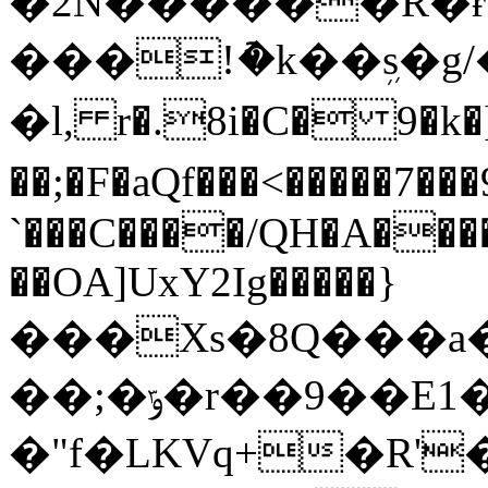
�2N������R�ɍ��J�
���!ު�k��ܹs�g/���
�l, r�.8i�C� 9�k�
��;�F�aQf���<����
`���C����/QH�A���
��OA]UxY2Ig�����}
���Xs�8Q���a�
��;�ݹ�r��9��E1��f�R��S�'ݴp�l!
�"f�LKVq+�R'