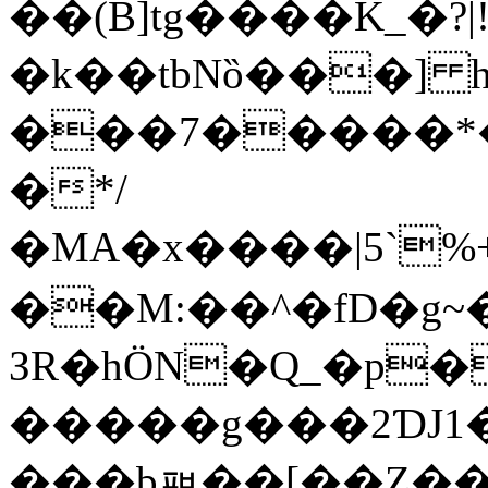
��(B]tg����K_�?|
�k��tbNȍ���] 
���7�����*
�*/
�MA�x����|5`%+�6*E
��M:��^�fD�
ЗR�hÖN�Q_�p
�����g���2ƊJ1
���bᇳ��[��Z��