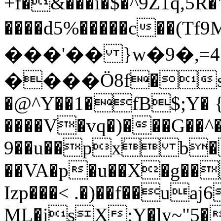
+f�&���i�$�^9Z1q,5R
����d5%�����c��(Tf9
���'�� }w�9�,=ژ�܍������6�4W%�U�Xes{�yI����m��0%�d�P��Ms�O���pC�e�5L�;��
����Ӧ8f�sT�)
�@^Y��1�fB$;Y� 
����V�vq�)���G��^
9��u��pxؗ b
��VA�p�u��X�g��
Izp���< .�)��f��uaj
ML�isX;Y�ly~"5�