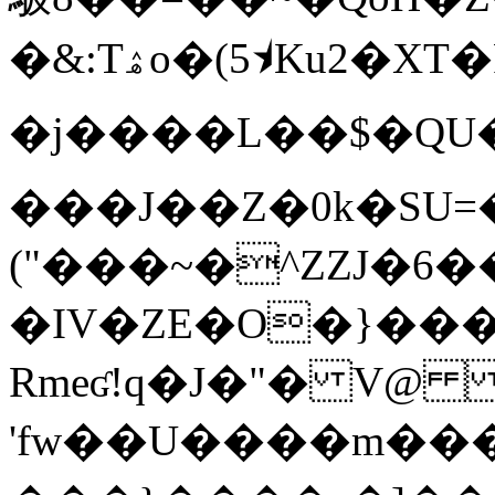
�&:Tۿo�(5⯨Ku2�XT�R�0m_�%U��g��ʄ�?
�j����L��$�QU
���J��Z�0k�SU=
("���~�^ZZJ�6��
�IV�ZE�O�}��� 9
Rm؜eʛ!q�J�"� V@ Ң�
'fw��U����m���l