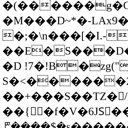
�(������g�G�
�M���D~*�-LAx9
�;�\n���[�I.-
��E�S���D
�D !7�!B�zg
S�<������2�����Pg�S�
��+���S��TZ�/
��{�f�V�6JSٕ�
ꘝ����$�s������