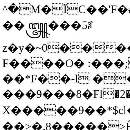
^�M�ÏC��'F�
��꧃���5ꆐ
z�y�~0���
F����O� :���;
��*F��-l �
���9���8�Fl�2�Dܫn,��dB����E�Դ�����Kө�O��b�[���&�^���ʢ�%bu���U�e���
X�����9��*$cl
��>�.8�����>