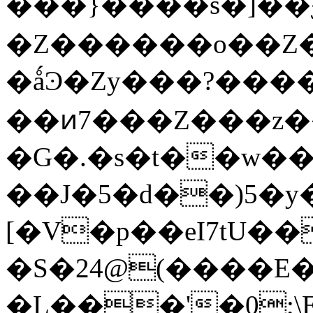
���}����s�]��
�Z������o��Z�
�ǻϿ�Zy���?����/
��ͷ7���Z���z��
�G�.�s�t��w��
��J�5�d��)5�y
[�V�p��eI7tU��
�S�24@(����E�
�L���'�0;\E