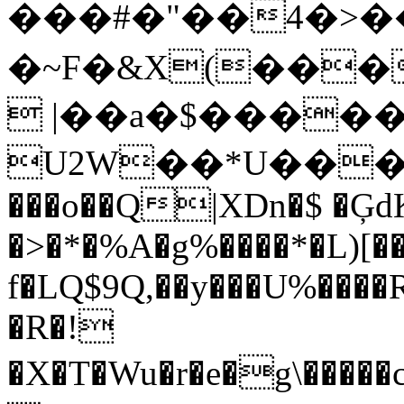
���#�"��4�>�
�~F�&X(���Uߧ�A[>T=L��v�
 |��a�$����
U2W��*U���
���o��Q|XDn�$ �Ģ
�>�*�%A�g%����*�L)[�
f�LQ$9Q,��y���U%����
�R�!
�X�T�Wu�r�e�g\�����cP��Z�h��ͩ'����K�Q��ܚ<�g��n�2ESF��q�