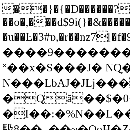
��}�{�D������?w!
��o�,���d$9i(}�&����
�u��Ŀ�3#ɒ,�r��nz7[�f�ל9s�̜��?
����9�������
˟��x�S���J� NQ͙
N���LbAJ�Jǈ��
�Qă��$�0
�I��:�%N��L��3�
馺8��=��~�QoH�