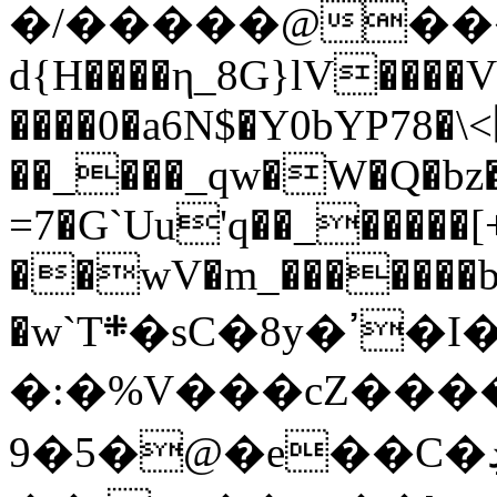
�/�����@��
d{H����η_8G}lV����V
����0�a6N$�Y0bYP78�\<׾E3����0�8ǫ���o�
��_���_qw�W�Q�bz�
=7�G`Uu'q��_����
��wV�m_�������b
�:�%V���cZ