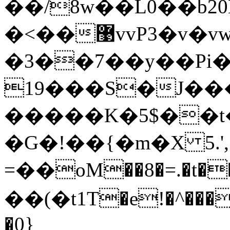
��/8w��L0��b20
�<��޹vvP3�v�vw3�9f�3��c���-�!
�3��7��y��Pi
19���S�J���
�����K�5$��t�)
�G�!��{�m�X 5.',
=��oM��8�=.�t���
��(�t1T�e!�^���
�0}