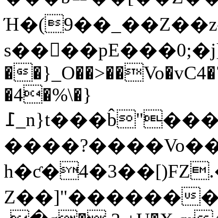
Ή�(9��_��Z��z
s��򁋰��pE���0;�j
��}_O��>��Vo�vC4�
�4�%\�}
߁_n}t���b̂"���H�c,K0���x����"����H���n��^��y�"Z����V�W��M�\��g�_h��rk�p{�*\�ӷ1�҈s�ݍAA�l E�xG��!
����?����Vo�
h�ƈ�4�3��[)FZ.
Ζ��]"�������i