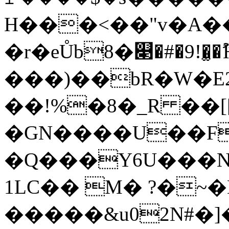
H���<��"v�A��}4d2�P�Y�������Rڇ�;_�H�L4�G����
�r�eŮb8�௃�#�9!�
���)��bR�W�E
��!%�8�_R ��[
�GN����U��FsTݞ����Z����v<�
�Q���Y6U���N�3�yb���j�
1LC�� M� ?�~�D
�����&u02N#�]