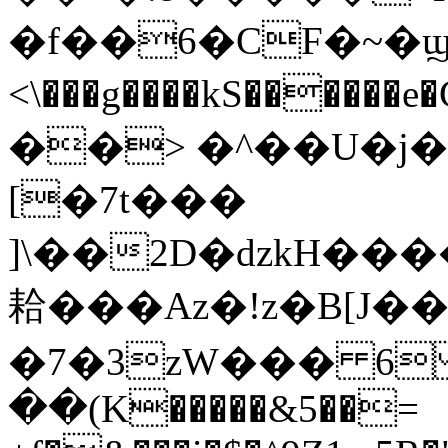
�f��6�CF�~�ϣ7
<\���g����kS�����
��> �^��U�j
[�7t���
]\��2D�dzkH��
耠��� Az�!z�B[J�
�7�3zW��� 6 
��(K�����&5��=