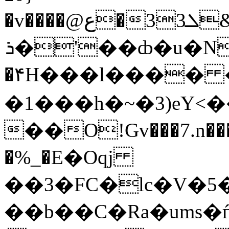
�v����@ع�ܠ33&Q:�5mΡ��ި��ǂ��Y���~��F��4�K"��
ܪ�'��ȸ�u�N�\<������glsl��Φc�Y��_ϓC����r�m�P�s��D�u��
�۴H���l���� 
�1���h�~�3)eY<
��O!Gv���7.n���
�%_�E�Oqj
��3�FC�lc�V�5
��b��C�Ra�ums�ѓ