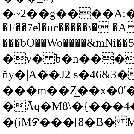
�~2��g����A:�Qg
�F��7el�uc�����\� 
���ƅO��Wo����&m
�v� b�n���
ňy�|A��J2 s�46&
���m��Z͇��x�0'�
�Āq�M8\�{���4
�(iM꯸���[8�B� MH��4Z4