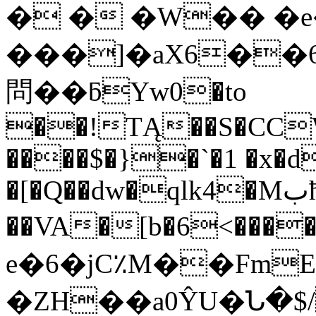
� � �W�� �e�
���]�aX6��6�ƕN�������u���"
問��ƃYw0�to
��!TĄ��S�CCW
����$�}�`�1 �x
�[�Q��dw�qlk4�Mبћr�5�jc�Fg-���
��VA�[b�6<����6nPcڶM@ބM���
e�6�jC٪M��Fm
�ZH��a0ŶU�Ն�$