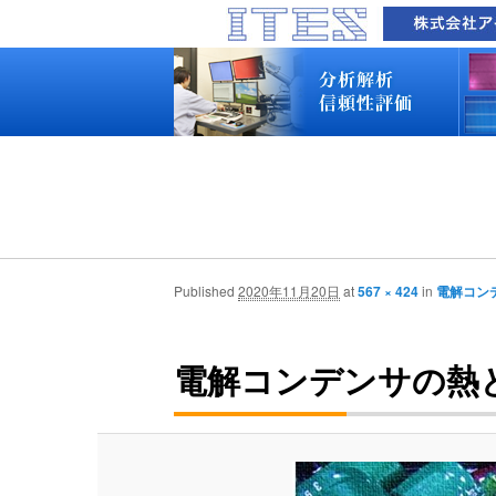
品質技術サービス TOP
故障解析・構造解析
断面研磨・加工観察・分析
表面・材料・異物・汚染分析
信頼性試験・評価
化学反応機構研究所
装置別メニュー
分析対象
装置一覧
技術資料
最新情報
分析技術者ブログ
品質技術サービス TOP
故障解析・構造解析
断面研磨・加工観察・分析
表面・材料・異物・汚染分析
信頼性試験・評価
化学反応機構研究所
装置別メニュー
分析対象
装置一覧
技術資料
最新情報
分析技術者ブログ
Published
2020年11月20日
at
567 × 424
in
電解コン
電解コンデンサの熱