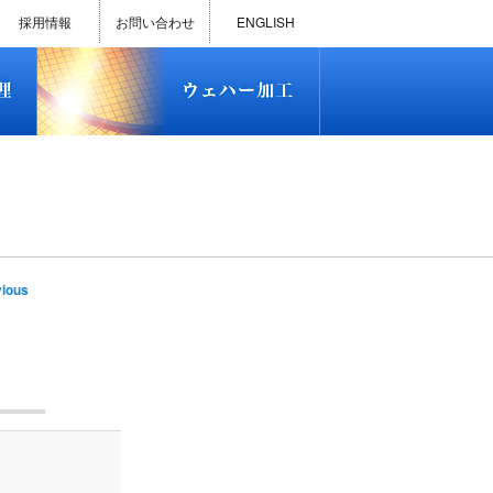
)
半導体プロセス受託加工サービス
MEMS ファウンドリーサービス
精密貫通孔加工
テスト用膜付きウェハー
評価用めっき付きシリコンウエ
研削研磨・ダイシング加工
ダイヤモンドワイヤー販売
ウェハー加工実績
ウェハー販売(Si/SOI/SiC/GaAs)
ウェハーケース販売
ICP-MS汚染分析受託サービス
TXRF汚染分析受託サービス
石英基板・ガラスウェハ加工
恋する半導体（セミコイ）
恋するパワー半導体（つよこ
ハ
い）
採用情報
お問い合わせ
ENGLISH
)
半導体プロセス受託加工サービス
MEMS ファウンドリーサービス
精密貫通孔加工
テスト用膜付きウェハー
評価用めっき付きシリコンウエ
研削研磨・ダイシング加工
ダイヤモンドワイヤー販売
ウェハー加工実績
ウェハー販売(Si/SOI/SiC/GaAs)
ウェハーケース販売
ICP-MS汚染分析受託サービス
TXRF汚染分析受託サービス
石英基板・ガラスウェハ加工
恋する半導体（セミコイ）
恋するパワー半導体（つよこ
ハ
い）
e
ious
tion