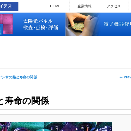
太陽光パネル検査・点検・評価
ソラメンテ
EL･PL 検査装置
EL/PL 検査装置 保守サービス
お問い合わせ
販売終了品
修理で延命できる可能性
修理のお申し込みについて
修理実績(PC)
修理実績(PC部品)
修理実績(シーケンサー)
修理実績(インバーター)
修理実績(制御ユニット)
修理実績(モーター)
修理実績(モータードライバー
修理実績(表示器)
修理実績(電源)
修理実績(マザーボード)
修理実績(基板)
修理実績(その他)
よくあるご質問
メルマガバックナンバー
お問い合わせ
HOME
企業情報
アクセス
太陽光パネル検査・点検・評価
ソラメンテ
EL･PL 検査装置
EL/PL 検査装置 保守サービス
お問い合わせ
販売終了品
修理で延命できる可能性
修理のお申し込みについて
修理実績(PC)
修理実績(PC部品)
修理実績(シーケンサー)
修理実績(インバーター)
修理実績(制御ユニット)
修理実績(モーター)
修理実績(モータードライバー
修理実績(表示器)
修理実績(電源)
修理実績(マザーボード)
修理実績(基板)
修理実績(その他)
よくあるご質問
メルマガバックナンバー
お問い合わせ
Imag
← Prev
デンサの熱と寿命の関係
naviga
と寿命の関係