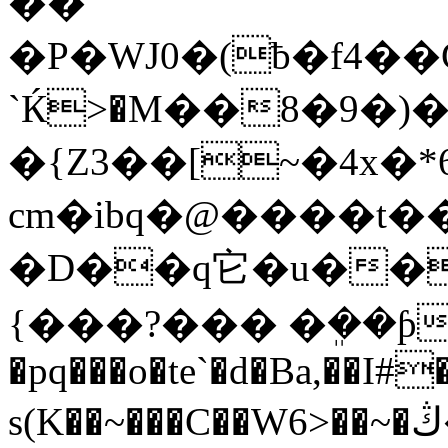
��
�P�WJ0�(ƀ�f4�
`Ќ>�M��8�9�
�{Z3��[~�4x�
cm�ibq�@����t�����ۯ�޾���ݾ�jk�
�D��q它�u��
{���?��� �ܸ��ƥZ
�pq���o�te`�d�Ba,��I#
s(K��~���C��W6>��~�ڭ���+>����jY���#h�����Qk����ˠK�.���p�x@���_p(�2����84ߺ����g�϶/9���vS���