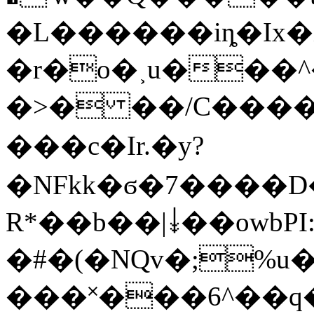
�L������iȵ�Ix
�r�o�˲u���^�
�>� ��/C�����߷
���c�Ir.�y?
�NFkk�ϭ�7����D
R*��b��|↡��owbPI:
�#�(�NQv�;%u
���˟���6^��q