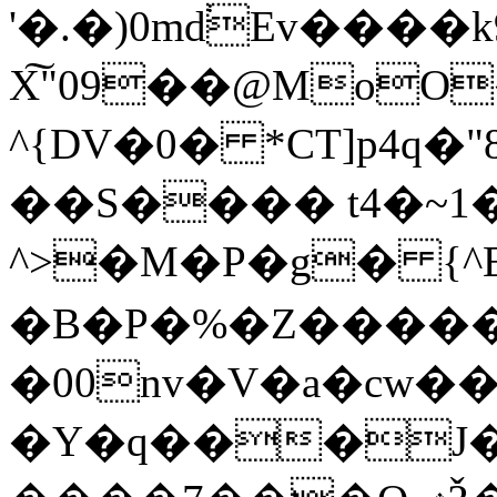
'�.�)0md֔Ev����
X͠"09��@MoO
^{DV�0� *CT]p4q�"
��S���� t4�~
^>�M�P�g� {^
�B�P�%�Z����
�00nv�V�a�cw�
�Y�q���J