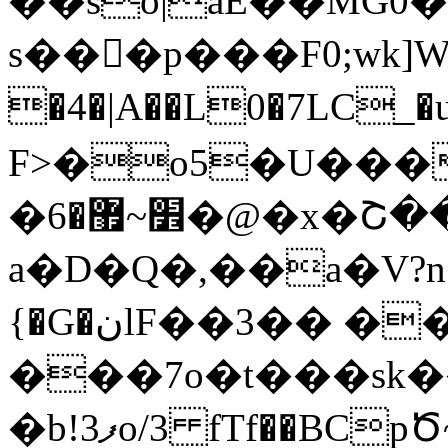
��so|aE��MG
s��򁋰�p���F0;wk]
�4�|A��L0�7LC_�
F>�o5�U���
�׾~޿�6�@�x�Շ��Õ�TS5Wz���گ��Z�=n�]��w6�XsN��1(Ȉ�����;�I���6��v�����j@{7FD��i����J1��p~��
a�D�Q�,��a�V?
{�G�نlF��3�� ����f,wqr4}
���7o�t���sk
�b!3ފo/3 fTf��BCpԾ~i�۟���B}v��1�#R_n������k�s�����`�ȆE�j]&f+��o��}