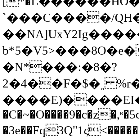
[*�L������HO
`���C����/QH
��NA]UxY2Ig���
b*5�V5>���8O�e
�N*���:�8�?
2�4��F�$�˳ %
����E)����EI�H#o[rd:�
�C�~�O����9�c�z�,ʶ�5c
�3e��Fq3Q"1ς˂��