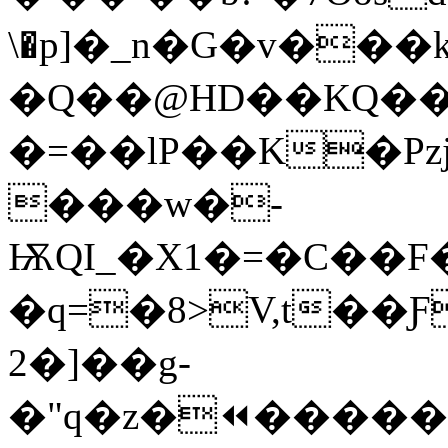
\�p]�_n�G�v��
�Q��@HD��KQ��
�=��lP��K�Pz
���w�-
ѬQI_�X1�=�C��F
�q=�8>V,t�
2�]��g-
�"q�z�⏪�����q