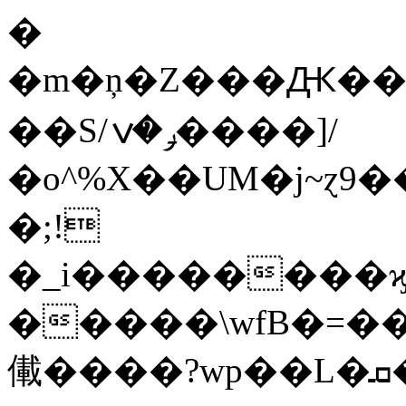
�
�m�ņ�Z���Ԫ����
��S/ݛ�ݍ����]/
�o^%X��UM�j~ɀ
�;!
�_i��������ϗ̻s�v�
�����\wfB�=��
儎����?wp��L�ܩ���H������