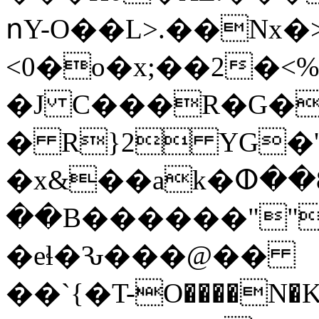
ոY-O��L>.��Nx�>
<0�o�x;��2�<
�J C���R�G��
� R}2 YG�
�x&��ak�ⵀ��8
��B������""
�eɬ�Ԅ���@��
��`{�T-O����N