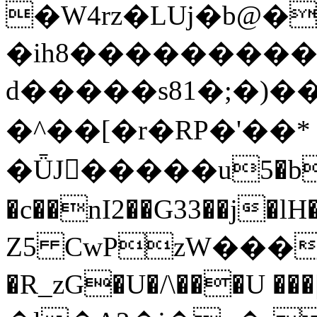
�W4rz�LUj�b@�
�ih8���������/
d�����s81�;�)��̙:t̖�K
�^��[�r�RP�'��* 
�ǕJ�ّ����u5�b
�c��nI2��G33��j
Z5 CwPzW���
�R_zG�U�/\���U 