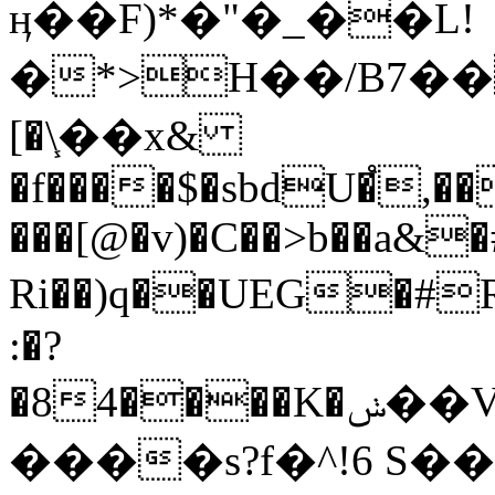
ӊ��F)*�"�_��L!
�*>H��/B7���p
[�\֧��x&
�f����$�sbdU�֩
���[@�v)�C��˃b��a&
Ri��)q��UEG�#
:�?
�84����K�ݭ��Vi'"����Bjg�Նo���V�/f�i�V*��|
����s?f�^!6 S��