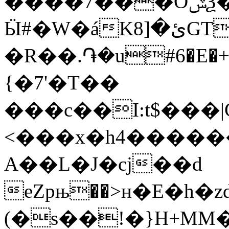
����7���OݜѮ��ݴ�,p}
Ӹ#�W�áKئ�[8GT!idZH\�������ˤ|J����񆩲m��@�Q��A%�7�
�R��.֏�u#6�E�+�a���ג,CL��o
{�7'�T��
���c��I:t$���|G��J܊kq
<���x�h4�����
A��L�J�cj��d
eZpњ��>ʜ�E�h�
(�s��!�}H+MM�