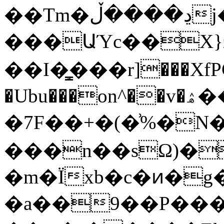
��Tm�ڍ����ڵj�Mm~�%��N�(�e���!s��f�W��Z�#�8��5��DǊ+���p���B�u�pm��M��ǭV�.��^�W����Z�*[H%z5�I�g���m������o�|
���ԱΎc��X}
��I�̳֣���r]���XfPG
�Ubu���on^��v�ۿ����i�>|
�7F��+�(�͗%�N
���n��sΩ)�
�m�Ïxb�c�ͷ�
�a��9��P���