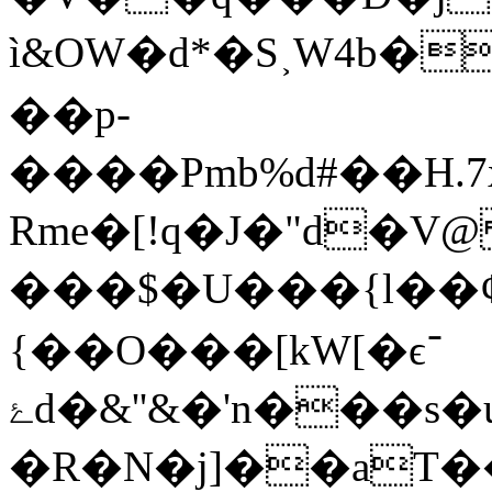
ì&OW�d*�S˲W4b�
��p-
����Pmb%d#��H.7x�ؤ]#ub%�(��I�"A!v���ղ$��t]3r�Qk8�
Rm؜e�[!q�J�"d�V@ �Ғ�
���$�U���{l��ȼI
{��O���[kW[�ϵ־
ۓd�&''&�'n���s�u����$�����1��:''��beö|
�R�N�j]��aT��&