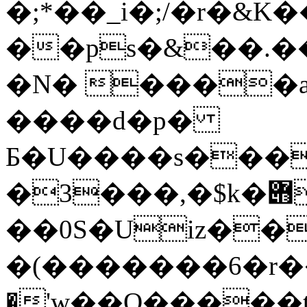
�;*��_i�;/�r�&
��ps�&��.�����
�N� ����
����d�p�
Ƃ�U����s����j�
�3���,�$k�݋a�
��0S�Uiz��
�(�������6�r��[
�'w��Q����