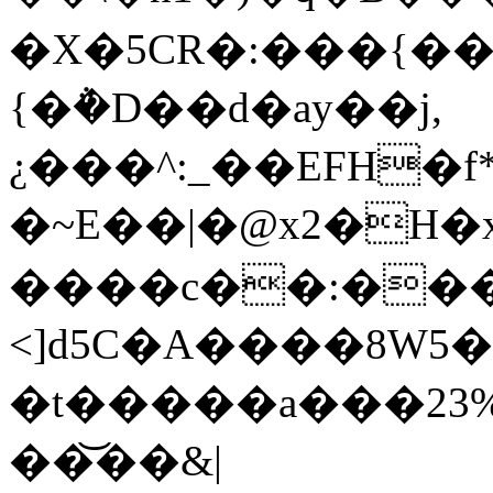
�X�5CR�:���{���
{�݅�D��d�ay��j,
¿���^:_��EFH�f
�~E��|�@x2�H�x�裑
����c��:���7�(
<]d5C�A����8W5
�t�����a���23%ݰ��&=��& B^��nxOg�
��͝��&|