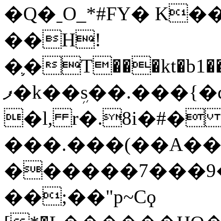
�Q�ˍO_*#FY� K
��H!
�֛�T���kt�b1��F��J���
ފ�k��ܹs��.���{�qo����Ͼ�x�
�l, r�.8i�#� 9��ػ8����
���.���(��A��
������7���9
��;��"p~Cϙ