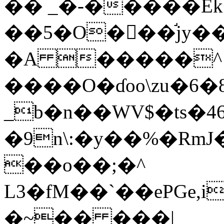
�� _�-�����E
��5�O�򩎽��֬
jy�
�A �����^
����O�ɗoo\zu�6�8^��>
_b�n��WV$�ts�4
�9n\:�y��%�Rm
��o��;�^
L3�fM��`��ePGe,
�~�� ���|