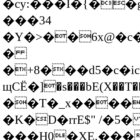
�cy:���I�{��g8�(�H���3P
���34
�Y�>��6x@�c�
�
�+8���d5�c�ic
щCЁ�]�s���bE(X��
��T�_x����
�K�D�rrE$" /�5
���H0�XE.���