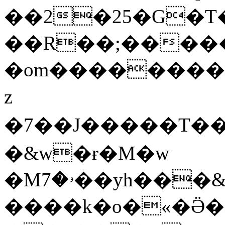
��2�25�G�T�
��R��;�����
�om��������C
z
�7��J�����T��3�Z�@�
�&w�ɍ�M�w
�Mۥ�7��yh���&;�Oc�aK����T�HJ�o�]f0Gc�"=�mR>�Z�0j