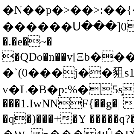
�N��p�>��>:��{��MSG�8ߏv���eo�j�
������Ս���]0D�
�.�e�~�
�QDo�n��v[Ξb�
�`(0���j��豠s1P��ڜ
v�L�B�p:%�5ܻs
���1.IwNNF{��g�| 
�q�)���+�Y �����q?�ڂ��ѳ;��� J��