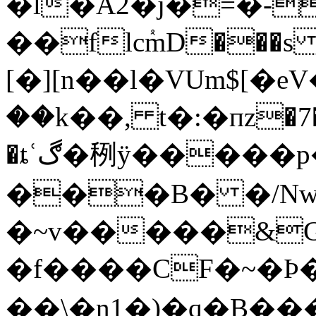
�l�A2�j�=�-
��flcٝmD���s 6j���r����س�Y�l��G5���U��f[l��G�
[�][n��l�VUm$[�eV�
��k��, t�:�пz�7
�ȶʿڰ�䅀ӱ�����p�ach���Xt�B
���B� �/Nwy
�~v�����&Gp
�f����CF�~�Ϸ�2
��\�n1�)�q�B��