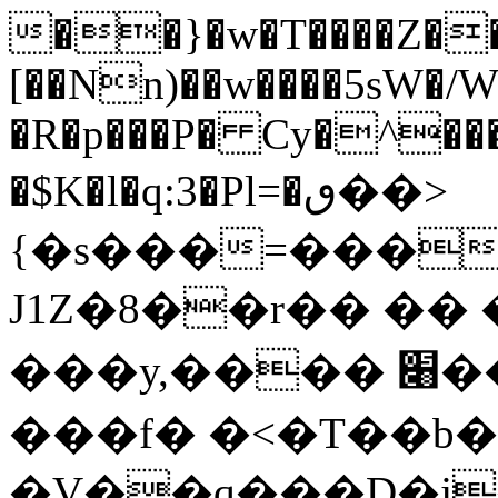
��}�w�T����Z�
[��Nn)��w����5sW�/
�R�p���P� Cy�^���
�$K�l�q:3�Pl=�ٯ��>
{�s���=����
J1Z�8��r�� �� 
���y,���� ׈��w��'�$�"�\��c�恶
���f� �<�T��b
�V��q���D�j�