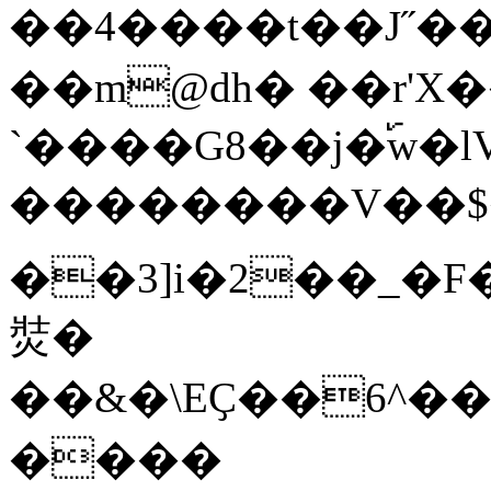
��4����t��J˝���
��m@dh� ��r'X�
`����G8��j�࢝w�lV?�aGb$��
��������V��$�
��3]i�2��_�F
焋�
��&�\EҪ��6^�
����