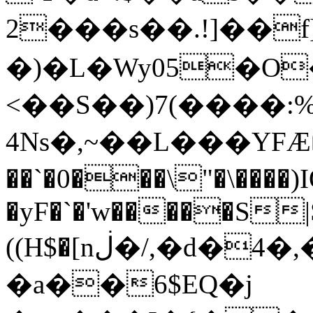
2���s��.!]��f
�)�L�Wy05�O
<��S��)7(����:%՚>
4Ns�,~��L���YFӔɓO
��`�0���\"�\���
�yF�`�'w�����S|
((H$�[nڶ�/,�d�4�,��T*�8�P5�����Ӵ�Χ�ٲa*��MIQ�V�����4o�$�X.A�Kf�^!
�a��6$EQ�j