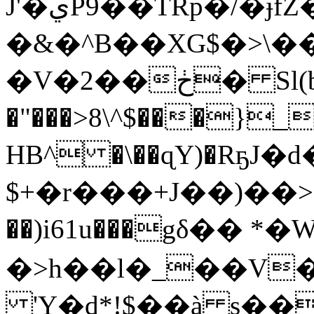
J'�يP9��TRp�/�ɉfZ�D���O9���"�~|
�&�^B��XG$�>\�
�V�2��ڂ� Sl(b�4j��*���l��R�G�iE"������]�÷�
�"���>8\^$���}
HB^ �\��ɋY)�RҕJ�d
$+�r���+J��)��
>
��)i61u���gδ�� *�W�@
�>h��l�_��V
'Y�d*!$��à s�