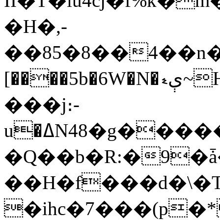
ІI�T�iu4cj�f%k�
�H�,-
��85�8��4��n�~��
[����5b�6W�N�ېޑ~H��9��+�R��j�20Ix'\�,"4wʥ?
���j։-
u�ߡN48�g�����#�2�F�s�������e���[/
�Q��b�R:�9�ǡ����)
��H�f���d�\�T
�ihc�7���(p�