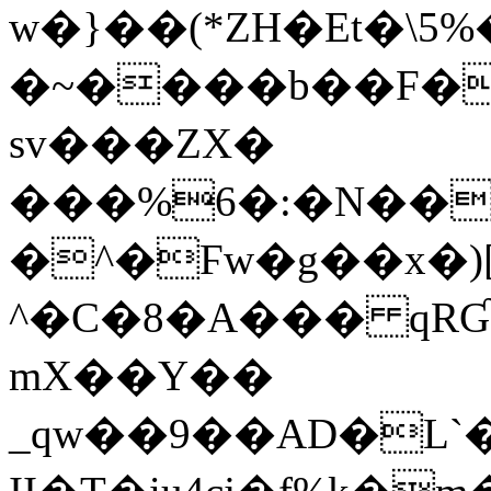
w�}��(*ZH�Еt�\5%
�~����b��F��
sv���ZX�
���%6�:�N��
�^�Ϝw�g��x�)[
^�C�8�A��� qRƓ
mX��Y��
_qw��9��AD�L`�