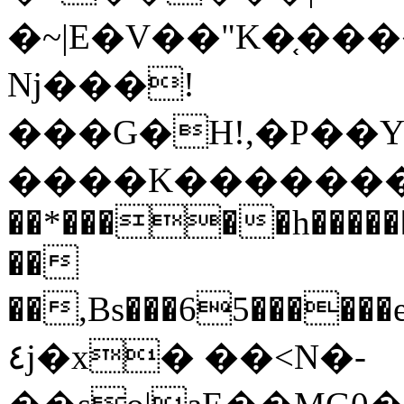
�~|E�V��"K�֤��
ǋ���!
���G�H!,�P��Y
����K�������
��*�����h�����
��
��,Bs���65���
٤j�x� ��˂N�-