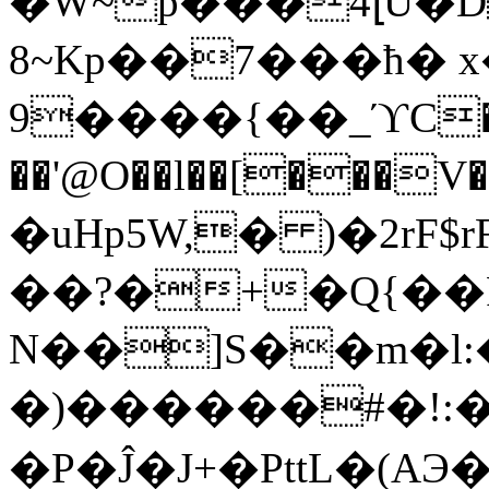
�W~p���4լǙ�
8~Kp��7���ћ� x�
9����{��_ϓC�c
��'@O��l��[���V
�uHp
5W,� )�2rF$
��?�+�Q{��
N��]S��m�l:
�)������#�!:��
�P�Ĵ�J+�PttL�(AЭ