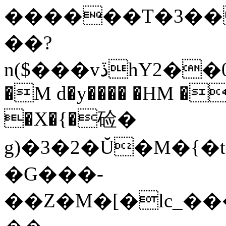
������T�3�� 
��?
n($���vڏhY2��0�w���ۅ�SLxSqm��;����"����l�,4h����m��{j�.��[^�>���-
�M d�y���� �HM �
�X�{�硷�
g)�3�2�Ŭ�M�{�t
�G���-
��Z�M�[�lc_��