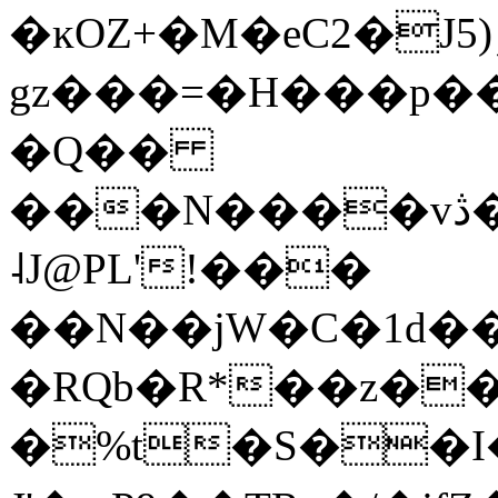
�ĸOZ+�M�eC2�J5)ٶ$��(��b/iU�S��u
gz���=�H���p�
�Q��
���N����vڎ�O$O$Y�D�x�ߪ�Ԩ�Jǡ0"����`d�Y/T-
˨J@PL'!���
��N��jW�C�1d�
�RQb�R*��z�
�%t�S��I�ǂCuH��ٳ�$e�Ʉ��y���ei��6�ٳ'�2�G