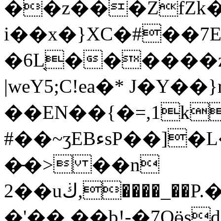
��z���ZfZk�4
i��x�}XC�#��7E��X
�6L̖������z
|weY5;C!ea�* J�Y�
��EN��{�=,1k
#��~ʒEBءsP��]�L�r�lCȨ��ܨ[uwu���#����
�̵�> ��n
2��uڬ,����_��P.��n�����P/L���/~ɢL4�!
�'�� ��b!-�7Oӫsd