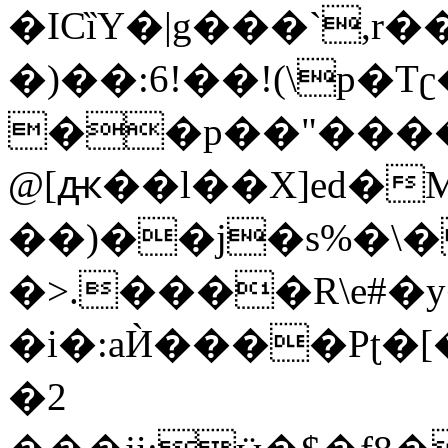
�ICȉY�|g���`,
�)��:6!��!(\p�T
��p��"����
@[ԫ��l��X]ed�M,
��)��j�s%�\
�>.����R\e#�
�i�:aЍ����Pʈ�[
�2