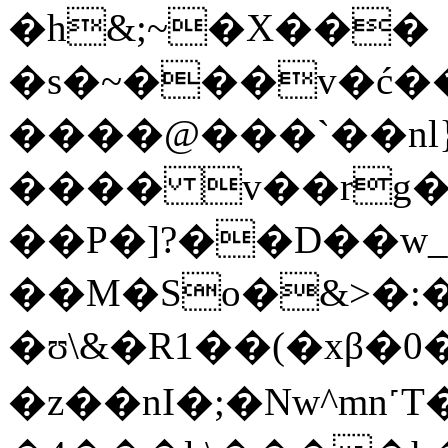
�h&;~�X���
�s�~���v�ć���7��a6+�i���F�
����@���`��nl
���� v��rg�
��P�]?��D��w
��M�So�&>�:
�ʊ\&�R1��(�xβ�
�z��nI�;�Nw^mn