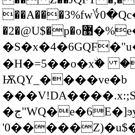
��A���3%fw؇0�Qc�r
�2�@U$�p�o޹�%e���{���p//
�S�x�4�6GQF�"
�H�=5��o�xۨ� �
ѬQY_����ve�b
���V!DA����.x:;
�ج"WQ�e�6E�]ϧy:*�߬F*vQ�e���2��a1<���"�/g��xvg`��
'0�����Z)�u