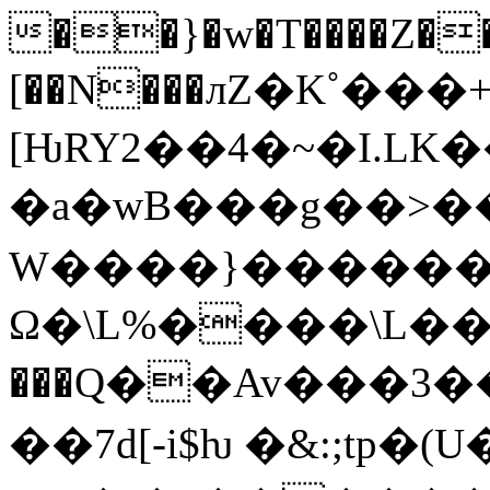
��}�w�T����Z�
[��N���лZ�K˚���
[ǶRY2��4�~�I.LK��^�״��Sfx�_>�
�a�wB���g��>�
W����}������j�
Ω�\L%����\L��
���Q��Av���3���C�
��7d[-i$ƕ �&:;tp�(