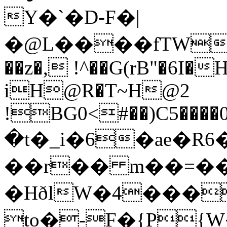
Y�`�D-F�|
�@L����fTWmh0�8hU*
��z�, !^��G(rB"�6I�
iH@R�T~H@2
!BG0<#��)C5����
�t�_i�6�ae�R
��r�� m��=��y'&
�HðlW�4���
to�-F�{P