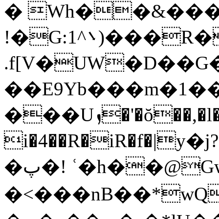
� Wh��&��
!�G:܌^1)���R�]3d������m
.f[V�UW�D��
��E9Yb���m�1��
���Uܙ�'�ŏ��,�l�K s�g�L��E����wy�jb��G�N�����d�~�
i�4��R�iR�f�|
�پ�! ʿ�h��@Gw�Ǻ�u���n�Q馢
�<���nB��*w