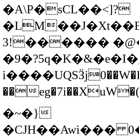
�A\P�sCL��<]?
�LM��J�Xt��
3!������ �@�
�9�?5q�K�&�e�I
i����UQSӞj0��W�H
��eg�7i��XuW�(�˨����",��0ݽT�ZJ����U���
�~�}
�CJH��Awi��� 