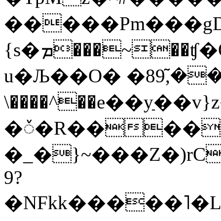
�����Pm���gD
{s�ܡ���~��ʧ�Q���K�Q�5M�+Ɗ��;-
u�Љ��O� �8ܣ����̃,9 �|���?
\����^��e��yַ��
�ꥑ�R����
�_�}~���Z�)rC
9?
�NFkk�����˥�Lq