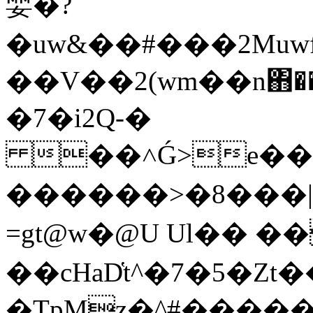
婯�?
�uw&��#���2Muwf�����ݖg�SJwW��N�gN�9��=�s
��V��2(wm��n΋�
�7�i2Q-�
��˄Ǵ>e��ڗ���ܣ��#����7詌
������>�8���
=gt@w�@U Ul�� �
��cHaD҅t^�7�5�Zt
�TpMz�^#�����