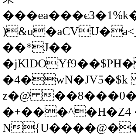
���ea���є3�1%k
)&u�aCVU�a
��*J��
�jKlDOYf9��$PH
�4�wN�JV5�$k
z�@ ��8���0�
�+���^�H�Z4
N{
U����@��