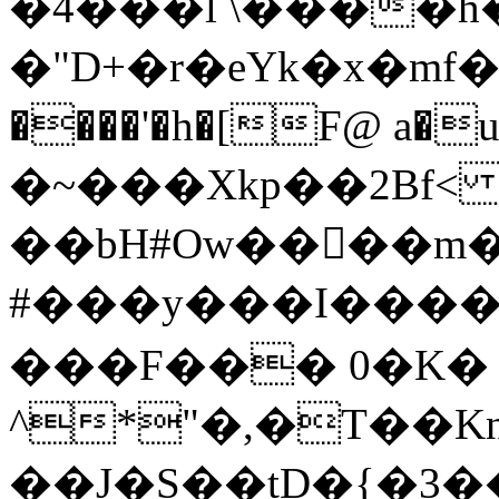
�4���l \����h
�"D+�r�eYk�x�mf
����'�h�[F@ a�u
�~���Xkp��2B
��bH#Ow����m�
#���y���I����
���F��� 0�K� 
^*"�,�T��K
��J�S��tD�{�3