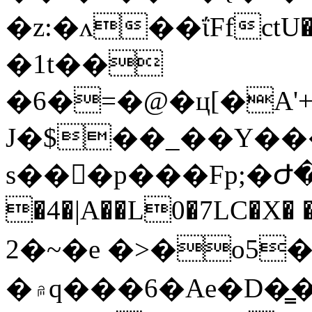
�z:�ʌ��ΐFfctU�x
�1t��
�6�=�@�ц[�A'+0����׿����Ϥ"8���8�Ÿ{]�Q�k�N����zk���
J�$��_��Y��
s��򁋰�p���Fp;�Ժ�
�4�|A��L0�7LC�X�
2�~�e �>�o5�U��ڞ
�۾q���6�Ae�D�͇��#��TS5W{����ۯ��Z�ܜ�o�