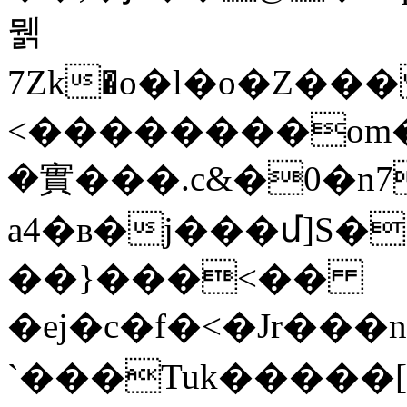
뭵
7Zk�ο�l�ο�Z��� h�x�I�rM�rs\�و��'
<��������om��
�實���.c&�0�n7
a4�ʙ�j���մ]S�
��}���<��
�ej�c�f�<�Jr���
`���Tuk�����[k