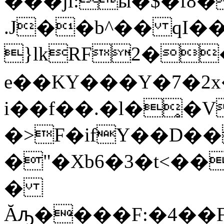
���ji:ӹ�$�f8
.J��b^�� qI��
}lkRF2�
e��KY���Y�7�
i��f��.�l�̥�
�>F�ifY��D��
�"�Xb6�3�t<��
�
Ăԡ����F:�4��F