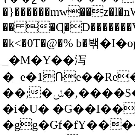
�}������mw��z�l�n
�� �Ɋ�D�������
�k<�0T�@�% b�봮�I
_�M�Y��泻
�_e�1Ռe��Re�
��;�ݽ�,����$��lU�}]~���V���EZ�
�i�U� �G��I��
�gg�Gf�fY���