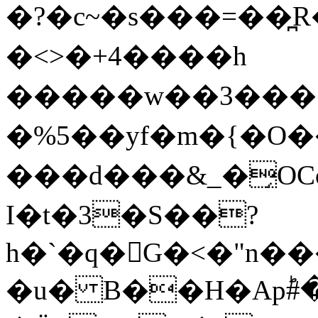
�?�c~�s���=��
�<>�+4����h
�����w��3����
�%5��yf�m�{�O
���d���&_�̗OCo����;ݞW�:�P�2T9%ٴa���l�Z�6;,b���
I�t�3�S��?
h�`�q�G�<�"n��
�u� B��H�Apؕ#�mʺ�sD