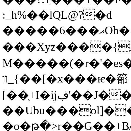
:_h%��lQL@?�d
�����6���އOh��z��-ԱƎ}
���Xyz����{
M�����(�r�'�e
װ_{��[�x���ѥ�篰
[��֤+I�ĳڣ'��J����DfXG�-�n����4
��Ubu���ol]�
�o�թ�>r��G��+B/