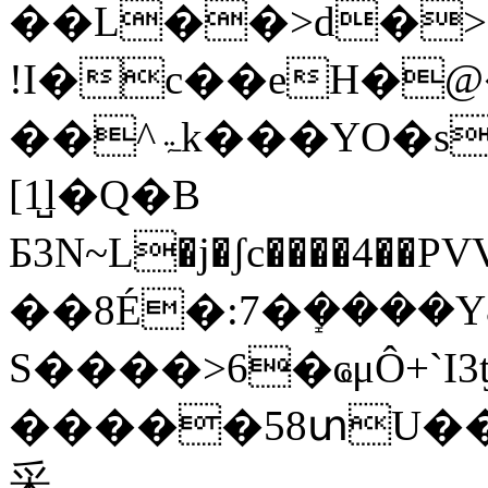
��L��>d�>
!I�c��eH�
��^ۃk���YO�s���v��t��D����3���n���=B*?
[1̺l�Q�B
Б3N~L�j�ʃc����4�
��8É�:7�ܻ����Y&
S����>6�ҩμÔ+`I3
�����58տU��
采