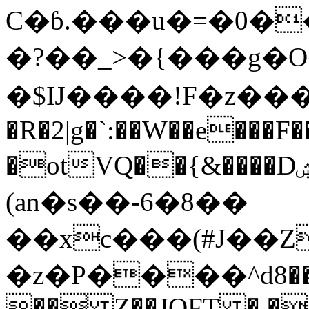
C�ɓ.���u�=�0�
�?��_>�{���g�
�$Ĳ����!F�z����޹���ɈN\-�
�R�2|g�`:��W��e���
�otVQ��{&����Dۺ�j����6L̖������`zIo�R[�2�D2��ʊjv�B*��5:
(an�s��-6�8��
��xc���(#J��Z
�z�P����^d݋���8���ą)�'�]�z�>�&�=�<�H�V�o
�� Z��JQFT �,�