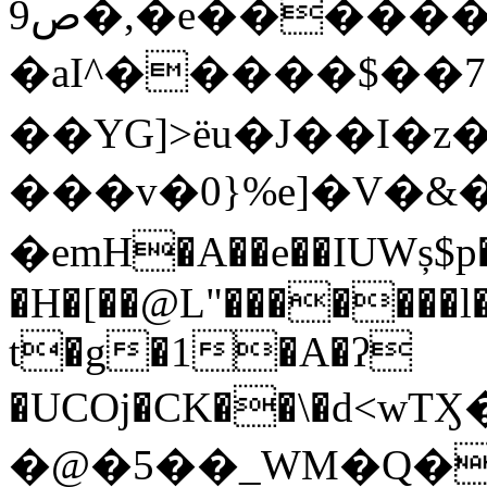
ص9�,�e������9�hs��iTT$P3Ie.�<��j�QMf5y��'E���e�jĪ���P��;Y��W'�*H�$D�����JB���(��Fr��;�&��+�/%A�%)���Ͳ�WKr���g��('�����`�F3)P3&Ն�Yfy;,.YI4�Lb�
�aI^�����$��7�
��YG]>ëu�J��I�z
���v�0}%e]�V�&
�emH�A��e��IUWș$p�
�H�[��@L"�������l�r
t�g�1�A�ʔ
�UCOj�CK��\�d˂wTӼ�
�@�5��_WM�Q�