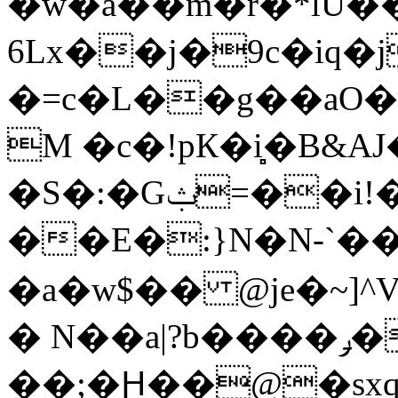
�w�a��m�r�*lU��
6Lx��j�9c�iq�j
�=c�L��g��aO�
M �c�!pК�i̻�B&A
�S�:�Gݑ=��i!��U@dl�)��r'X��}
��E�:}N�N-`�
�a�w$�� @je�~]
� N��a|?b����ݛ�T���|
��;�Ԩ��@�sxq�