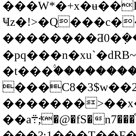
���W*�+x�ʉ��
Ҹz�!>�Q���c�
��������Ƌ0�ܼ��
�pq���n�xu`�dR
�t���۟��������
���C8�3$w��2
�������>��x
��a܊;ͭ�@�fS�n7���֫�{�M6��
���?:1���T��F��i�},��9