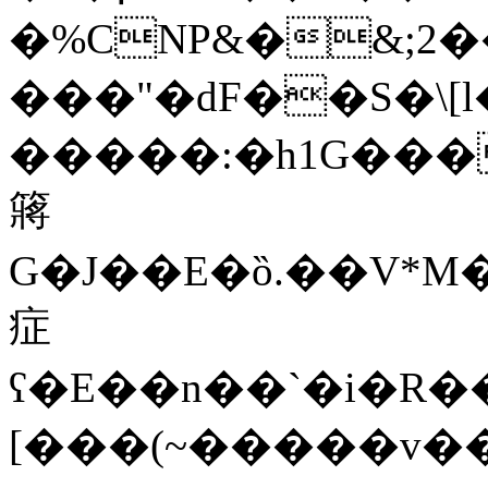
�%CNP&�&;2
���"�dF��S�\
�����:�h1G���
䉃
G�J��E�ȍ.��V*M�܋E��ڼtu���_^����
症
ʕ�E��n��`�i�R���m�ݸ���]���/
[���(~�� ���v���