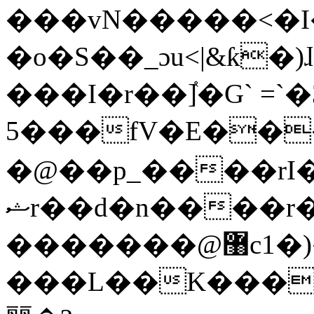
���vN�����<�I
�o�S��_ɔu<|&ƙ�)
���I�r��ٝ]�G` =`
5���fV�E��
�@��p_����rI
ޝr��d�n����r�~�*��D�j�U�k����{����\�u
�������@޸c1�)�*�,�<ұO���y�2������wm�����2��$�ݙ���#5���¾w�wgn�=�F��*c�^J���wk��n�n����]��|Od"���]�_�+R�wG���H�
���L��K�����xɼ�