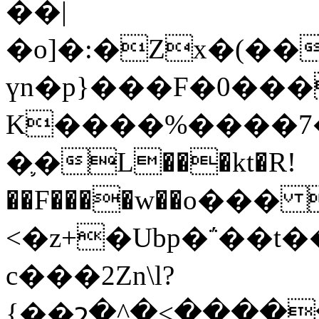
��|
�o]�:�Zx�(�
үn�p}���F�0���
K����%����7�
�֛�L���kt�R!
��F����w��о���
<�z+�Ubp�΅��t
c���2Zn\l?
{��շ�^�<������7�I7ڏJ2=�vk�fǒ�