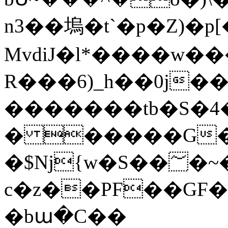
n3��塢�t`�p�Z)�p
MvdiJ�l*����w��
R���6)_h��0j���ګwn~ë�Ӛ;�Ψ"�e
�������tb�S�4
� �����G�
�$ǋ{w�S��؅�~����y��WZo�I��1���7�\��u�C�
c�z��PF��GF
�bա�C��