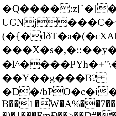
�Q����:z[`�[
UGNj���C�
(�{�dðT�a�(�c
���X�s�,�::��y���܍��m��(�V�s���@�c�_��@�j0�
�l^����PYh�+"\�
��Y��g���B?
�D�/bPO�c�i�����=
B��1�W�A%��7��
�)�1���EmÐ��>��D#�