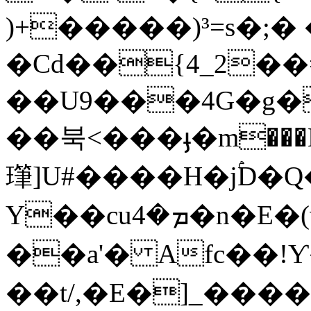
)+�����)³=s�;� 
�Cd��{4_2��=
��U9���4G�g�
��북<���ֈ�m���Ӷ
㻶]U#����H�jۢD�
Y��cuܡ�4�n�E�(v�\0KQDm���cpJ�}
��a'� Afc��!
��t/,�E�]_���