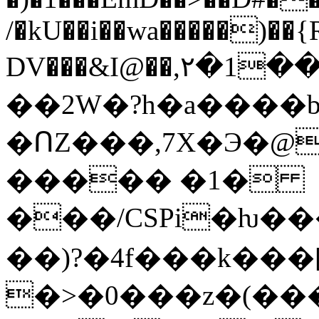
/�kU��i��wa�����)��{
DV���&I@��,۲�1�
��2W�?h�a����b
�ՈZ���,7X�Э�@�;R:�
����� �1�
���/CSPi�ƕ����@�߉e�&��"G���
��)?�4f���k��
�>�0���z�(��