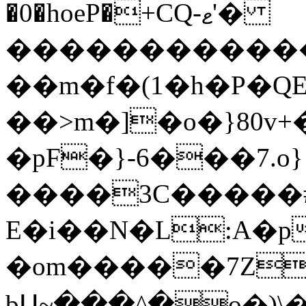
�0�hoeP�+CQ-ޱ'�
������������=awTڻ1"�M�g�V��V�sc�W�%���e!d����Q�
��m�f�(1�h�P�QE
��>m�]�o�}80v
�pF�}-6���7.o}
����3C�����#�sD�KM�>���qZ�P1vڢ�
E�i��N�L:A�p
�om�����7Z��5ތ
bՍ~���^�o�)\