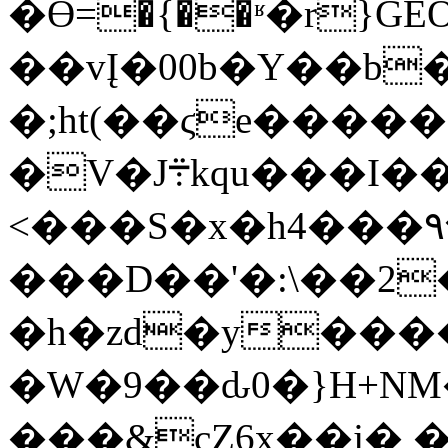
�Ӫ=�{��ʶ�r}GEO�
��vĮ�00b�Y��b
�;ht(��ϛe����
�V�J܊kqu���I��~
<���S�x�h4���٩�]OX�l�S��&u��=
���D��'�:\��2
�h�zd�y���
�W�9��ԃ0�}H+NM
���&cZ6x��j� 