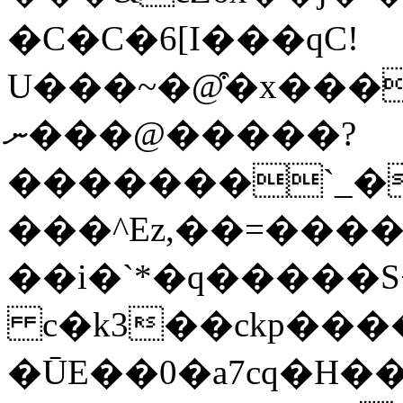
�C�C�6[I���qC!
U���~�@͒�x���
ނ���@�����?
�������`_�
���^Ez,��=����
��i�`*�q�����S+
c�k3��ckp����
�ŪE��0�a7
cq�H���t�