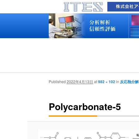
品質技術サービス TOP
故障解析・構造解析
断面研磨・加工観察・分析
表面・材料・異物・汚染分析
信頼性試験・評価
化学反応機構研究所
装置別メニュー
分析対象
装置一覧
技術資料
最新情報
分析技術者ブログ
品質技術サービス TOP
故障解析・構造解析
断面研磨・加工観察・分析
表面・材料・異物・汚染分析
信頼性試験・評価
化学反応機構研究所
装置別メニュー
分析対象
装置一覧
技術資料
最新情報
分析技術者ブログ
Published
2022年4月13日
at
982 × 102
in
反応熱分解
Polycarbonate-5