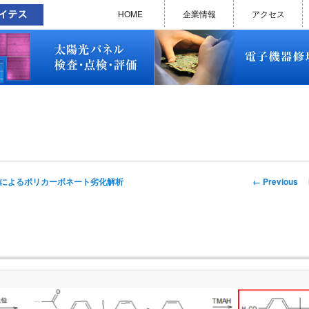
太陽光パネル検査・点検・評価
ソラメンテ
EL･PL 検査装置
EL/PL 検査装置 保守サービス
お問い合わせ
販売終了品
修理で延命できる可能性
修理のお申し込みについて
修理実績(PC)
修理実績(PC部品)
修理実績(シーケンサー)
修理実績(インバーター)
修理実績(制御ユニット)
修理実績(モーター)
修理実績(モータードライバー
修理実績(表示器)
修理実績(電源)
修理実績(マザーボード)
修理実績(基板)
修理実績(その他)
よくあるご質問
メルマガバックナンバー
お問い合わせ
HOME
企業情報
アクセス
太陽光パネル検査・点検・評価
ソラメンテ
EL･PL 検査装置
EL/PL 検査装置 保守サービス
お問い合わせ
販売終了品
修理で延命できる可能性
修理のお申し込みについて
修理実績(PC)
修理実績(PC部品)
修理実績(シーケンサー)
修理実績(インバーター)
修理実績(制御ユニット)
修理実績(モーター)
修理実績(モータードライバー
修理実績(表示器)
修理実績(電源)
修理実績(マザーボード)
修理実績(基板)
修理実績(その他)
よくあるご質問
メルマガバックナンバー
お問い合わせ
Image
← Previous
によるポリカーボネート劣化解析
navigation