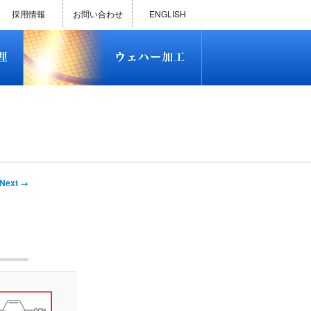
)
半導体プロセス受託加工サービス
MEMS ファウンドリーサービス
精密貫通孔加工
テスト用膜付きウェハー
評価用めっき付きシリコンウエ
研削研磨・ダイシング加工
ダイヤモンドワイヤー販売
ウェハー加工実績
ウェハー販売(Si/SOI/SiC/GaAs)
ウェハーケース販売
ICP-MS汚染分析受託サービス
TXRF汚染分析受託サービス
石英基板・ガラスウェハ加工
恋する半導体（セミコイ）
恋するパワー半導体（つよこ
ハ
い）
採用情報
お問い合わせ
ENGLISH
)
半導体プロセス受託加工サービス
MEMS ファウンドリーサービス
精密貫通孔加工
テスト用膜付きウェハー
評価用めっき付きシリコンウエ
研削研磨・ダイシング加工
ダイヤモンドワイヤー販売
ウェハー加工実績
ウェハー販売(Si/SOI/SiC/GaAs)
ウェハーケース販売
ICP-MS汚染分析受託サービス
TXRF汚染分析受託サービス
石英基板・ガラスウェハ加工
恋する半導体（セミコイ）
恋するパワー半導体（つよこ
ハ
い）
Next →