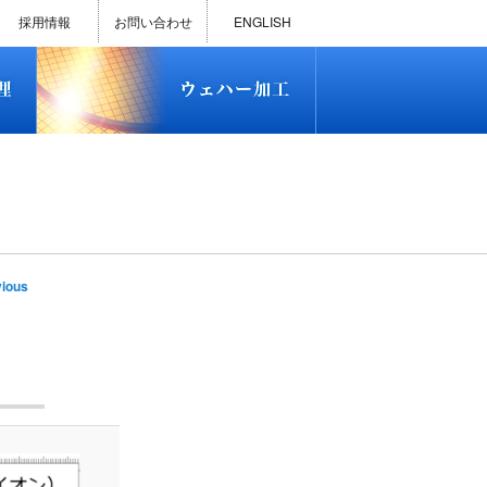
)
半導体プロセス受託加工サービス
MEMS ファウンドリーサービス
精密貫通孔加工
テスト用膜付きウェハー
評価用めっき付きシリコンウエ
研削研磨・ダイシング加工
ダイヤモンドワイヤー販売
ウェハー加工実績
ウェハー販売(Si/SOI/SiC/GaAs)
ウェハーケース販売
ICP-MS汚染分析受託サービス
TXRF汚染分析受託サービス
石英基板・ガラスウェハ加工
恋する半導体（セミコイ）
恋するパワー半導体（つよこ
ハ
い）
採用情報
お問い合わせ
ENGLISH
)
半導体プロセス受託加工サービス
MEMS ファウンドリーサービス
精密貫通孔加工
テスト用膜付きウェハー
評価用めっき付きシリコンウエ
研削研磨・ダイシング加工
ダイヤモンドワイヤー販売
ウェハー加工実績
ウェハー販売(Si/SOI/SiC/GaAs)
ウェハーケース販売
ICP-MS汚染分析受託サービス
TXRF汚染分析受託サービス
石英基板・ガラスウェハ加工
恋する半導体（セミコイ）
恋するパワー半導体（つよこ
ハ
い）
e
ious
tion