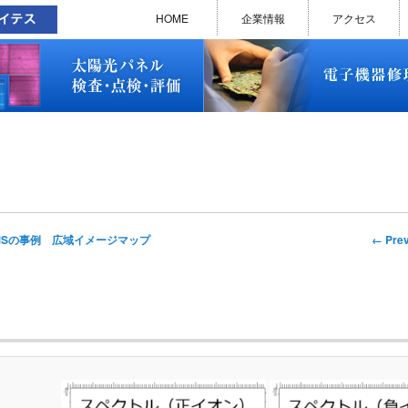
太陽光パネル検査・点検・評価
ソラメンテ
EL･PL 検査装置
EL/PL 検査装置 保守サービス
お問い合わせ
販売終了品
修理で延命できる可能性
修理のお申し込みについて
修理実績(PC)
修理実績(PC部品)
修理実績(シーケンサー)
修理実績(インバーター)
修理実績(制御ユニット)
修理実績(モーター)
修理実績(モータードライバー
修理実績(表示器)
修理実績(電源)
修理実績(マザーボード)
修理実績(基板)
修理実績(その他)
よくあるご質問
メルマガバックナンバー
お問い合わせ
HOME
企業情報
アクセス
太陽光パネル検査・点検・評価
ソラメンテ
EL･PL 検査装置
EL/PL 検査装置 保守サービス
お問い合わせ
販売終了品
修理で延命できる可能性
修理のお申し込みについて
修理実績(PC)
修理実績(PC部品)
修理実績(シーケンサー)
修理実績(インバーター)
修理実績(制御ユニット)
修理実績(モーター)
修理実績(モータードライバー
修理実績(表示器)
修理実績(電源)
修理実績(マザーボード)
修理実績(基板)
修理実績(その他)
よくあるご質問
メルマガバックナンバー
お問い合わせ
Imag
← Prev
SIMSの事例 広域イメージマップ
naviga