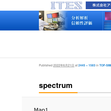
品質技術サービス TOP
故障解析・構造解析
断面研磨・加工観察・分析
表面・材料・異物・汚染分析
信頼性試験・評価
化学反応機構研究所
装置別メニュー
分析対象
装置一覧
技術資料
最新情報
分析技術者ブログ
品質技術サービス TOP
故障解析・構造解析
断面研磨・加工観察・分析
表面・材料・異物・汚染分析
信頼性試験・評価
化学反応機構研究所
装置別メニュー
分析対象
装置一覧
技術資料
最新情報
分析技術者ブログ
Published
2022年6月21日
at
2445 × 1583
in
TOF-
spectrum