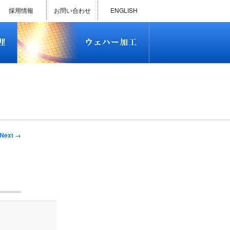
)
半導体プロセス受託加工サービス
MEMS ファウンドリーサービス
精密貫通孔加工
テスト用膜付きウェハー
評価用めっき付きシリコンウエ
研削研磨・ダイシング加工
ダイヤモンドワイヤー販売
ウェハー加工実績
ウェハー販売(Si/SOI/SiC/GaAs)
ウェハーケース販売
ICP-MS汚染分析受託サービス
TXRF汚染分析受託サービス
石英基板・ガラスウェハ加工
恋する半導体（セミコイ）
恋するパワー半導体（つよこ
ハ
い）
採用情報
お問い合わせ
ENGLISH
)
半導体プロセス受託加工サービス
MEMS ファウンドリーサービス
精密貫通孔加工
テスト用膜付きウェハー
評価用めっき付きシリコンウエ
研削研磨・ダイシング加工
ダイヤモンドワイヤー販売
ウェハー加工実績
ウェハー販売(Si/SOI/SiC/GaAs)
ウェハーケース販売
ICP-MS汚染分析受託サービス
TXRF汚染分析受託サービス
石英基板・ガラスウェハ加工
恋する半導体（セミコイ）
恋するパワー半導体（つよこ
ハ
い）
mage
Next →
vigation