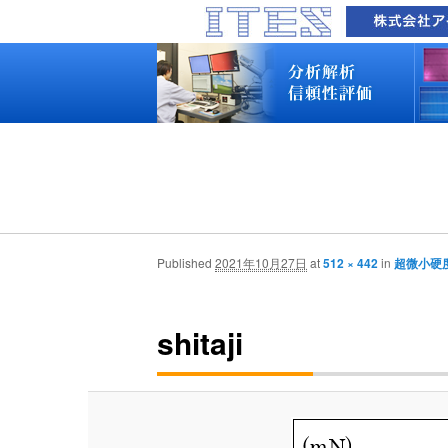
品質技術サービス TOP
故障解析・構造解析
断面研磨・加工観察・分析
表面・材料・異物・汚染分析
信頼性試験・評価
化学反応機構研究所
装置別メニュー
分析対象
装置一覧
技術資料
最新情報
分析技術者ブログ
品質技術サービス TOP
故障解析・構造解析
断面研磨・加工観察・分析
表面・材料・異物・汚染分析
信頼性試験・評価
化学反応機構研究所
装置別メニュー
分析対象
装置一覧
技術資料
最新情報
分析技術者ブログ
Published
2021年10月27日
at
512 × 442
in
超微小硬
shitaji