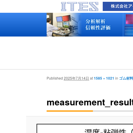
品質技術サービス TOP
故障解析・構造解析
断面研磨・加工観察・分析
表面・材料・異物・汚染分析
信頼性試験・評価
化学反応機構研究所
装置別メニュー
分析対象
装置一覧
技術資料
最新情報
分析技術者ブログ
品質技術サービス TOP
故障解析・構造解析
断面研磨・加工観察・分析
表面・材料・異物・汚染分析
信頼性試験・評価
化学反応機構研究所
装置別メニュー
分析対象
装置一覧
技術資料
最新情報
分析技術者ブログ
Published
2025年7月14日
at
1585 × 1021
in
ゴム材
measurement_resul