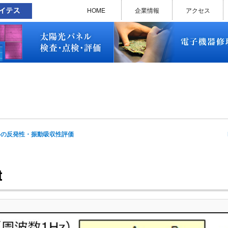
太陽光パネル検査・点検・評価
ソラメンテ
EL･PL 検査装置
EL/PL 検査装置 保守サービス
お問い合わせ
販売終了品
修理で延命できる可能性
修理のお申し込みについて
修理実績(PC)
修理実績(PC部品)
修理実績(シーケンサー)
修理実績(インバーター)
修理実績(制御ユニット)
修理実績(モーター)
修理実績(モータードライバー
修理実績(表示器)
修理実績(電源)
修理実績(マザーボード)
修理実績(基板)
修理実績(その他)
よくあるご質問
メルマガバックナンバー
お問い合わせ
HOME
企業情報
アクセス
太陽光パネル検査・点検・評価
ソラメンテ
EL･PL 検査装置
EL/PL 検査装置 保守サービス
お問い合わせ
販売終了品
修理で延命できる可能性
修理のお申し込みについて
修理実績(PC)
修理実績(PC部品)
修理実績(シーケンサー)
修理実績(インバーター)
修理実績(制御ユニット)
修理実績(モーター)
修理実績(モータードライバー
修理実績(表示器)
修理実績(電源)
修理実績(マザーボード)
修理実績(基板)
修理実績(その他)
よくあるご質問
メルマガバックナンバー
お問い合わせ
I
料の反発性・振動吸収性評価
na
t