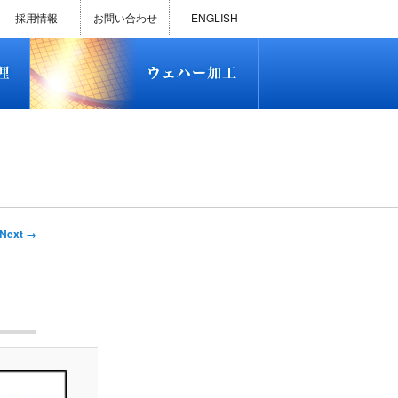
)
半導体プロセス受託加工サービス
MEMS ファウンドリーサービス
精密貫通孔加工
テスト用膜付きウェハー
評価用めっき付きシリコンウエ
研削研磨・ダイシング加工
ダイヤモンドワイヤー販売
ウェハー加工実績
ウェハー販売(Si/SOI/SiC/GaAs)
ウェハーケース販売
ICP-MS汚染分析受託サービス
TXRF汚染分析受託サービス
石英基板・ガラスウェハ加工
恋する半導体（セミコイ）
恋するパワー半導体（つよこ
ハ
い）
採用情報
お問い合わせ
ENGLISH
)
半導体プロセス受託加工サービス
MEMS ファウンドリーサービス
精密貫通孔加工
テスト用膜付きウェハー
評価用めっき付きシリコンウエ
研削研磨・ダイシング加工
ダイヤモンドワイヤー販売
ウェハー加工実績
ウェハー販売(Si/SOI/SiC/GaAs)
ウェハーケース販売
ICP-MS汚染分析受託サービス
TXRF汚染分析受託サービス
石英基板・ガラスウェハ加工
恋する半導体（セミコイ）
恋するパワー半導体（つよこ
ハ
い）
mage
Next →
vigation