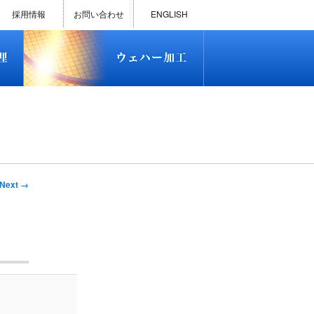
)
半導体プロセス受託加工サービス
MEMS ファウンドリーサービス
精密貫通孔加工
テスト用膜付きウェハー
評価用めっき付きシリコンウエ
研削研磨・ダイシング加工
ダイヤモンドワイヤー販売
ウェハー加工実績
ウェハー販売(Si/SOI/SiC/GaAs)
ウェハーケース販売
ICP-MS汚染分析受託サービス
TXRF汚染分析受託サービス
石英基板・ガラスウェハ加工
恋する半導体（セミコイ）
恋するパワー半導体（つよこ
ハ
い）
採用情報
お問い合わせ
ENGLISH
)
半導体プロセス受託加工サービス
MEMS ファウンドリーサービス
精密貫通孔加工
テスト用膜付きウェハー
評価用めっき付きシリコンウエ
研削研磨・ダイシング加工
ダイヤモンドワイヤー販売
ウェハー加工実績
ウェハー販売(Si/SOI/SiC/GaAs)
ウェハーケース販売
ICP-MS汚染分析受託サービス
TXRF汚染分析受託サービス
石英基板・ガラスウェハ加工
恋する半導体（セミコイ）
恋するパワー半導体（つよこ
ハ
い）
Next →