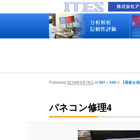
品質技術サービス TOP
故障解析・構造解析
断面研磨・加工観察・分析
表面・材料・異物・汚染分析
信頼性試験・評価
化学反応機構研究所
装置別メニュー
分析対象
装置一覧
技術資料
最新情報
分析技術者ブログ
品質技術サービス TOP
故障解析・構造解析
断面研磨・加工観察・分析
表面・材料・異物・汚染分析
信頼性試験・評価
化学反応機構研究所
装置別メニュー
分析対象
装置一覧
技術資料
最新情報
分析技術者ブログ
Published
2018年4月19日
at
597 × 448
in
【基板を強
パネコン修理4