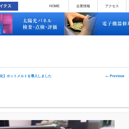
太陽光パネル検査・点検・評価
ソラメンテ
EL･PL 検査装置
EL/PL 検査装置 保守サービス
お問い合わせ
販売終了品
修理で延命できる可能性
修理のお申し込みについて
修理実績(PC)
修理実績(PC部品)
修理実績(シーケンサー)
修理実績(インバーター)
修理実績(制御ユニット)
修理実績(モーター)
修理実績(モータードライバー
修理実績(表示器)
修理実績(電源)
修理実績(マザーボード)
修理実績(基板)
修理実績(その他)
よくあるご質問
メルマガバックナンバー
お問い合わせ
HOME
企業情報
アクセス
太陽光パネル検査・点検・評価
ソラメンテ
EL･PL 検査装置
EL/PL 検査装置 保守サービス
お問い合わせ
販売終了品
修理で延命できる可能性
修理のお申し込みについて
修理実績(PC)
修理実績(PC部品)
修理実績(シーケンサー)
修理実績(インバーター)
修理実績(制御ユニット)
修理実績(モーター)
修理実績(モータードライバー
修理実績(表示器)
修理実績(電源)
修理実績(マザーボード)
修理実績(基板)
修理実績(その他)
よくあるご質問
メルマガバックナンバー
お問い合わせ
Image
← Previous
化】ホットメルトを導入しました
navigation