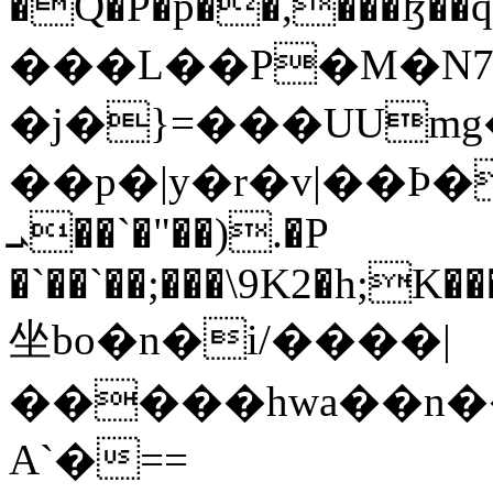
�Q�P�p��,���ɮ�
���L��P�M�N7
�j�}=���UUmg
��p�|y�r�v|��Ϸ�
ܝ��`�"��).�P
�`��`��;���\9K2�h;K
坐bo�n�i/����|
�����hwa��n��;%�
A`�==