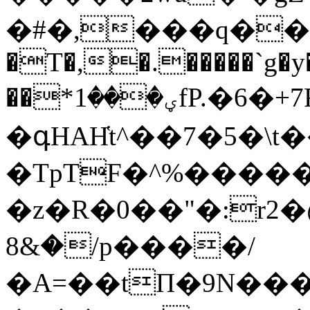
�#�,���q��/j
�T�,�.�����`g�y�
��*ؠ���1fP.�6�+7FL��/g魓
�գHAH҅t^��7�5�\t
�TpTF�^%�����
�z�R�0��"�:r2�@
�&8/p����/
�A=��tП�9N�