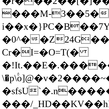
�r���2��[�]��
���M-3��5��;
i��x�}PC�B��
�0^��Z24G��
Cr�I=�O=T(�
�!It.��E�.���
\�p\۟o]@�v�2���
�sfsU`�.n���
���/_HD��KV��