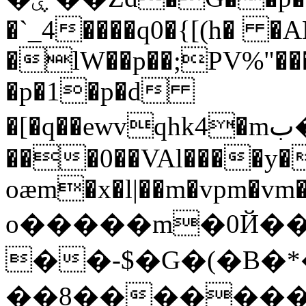
�`_4����q0�{[(h� �AE
�lW��p��;PV%"�
�p�1�p�d
�[�q��ewvqhk4�mب�r�5�j�b��g-
���0��VAl����y�
oæm�x�l|��m�vpm�vm
o�����m�0Й��C
��-$�G�(�B�
��8�������