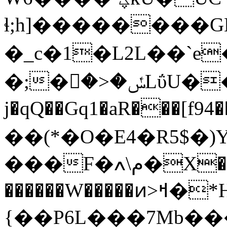
ɬ;h]��������G
�_c�1�L2L��`e
�;�ݽ�<�𞼘LΰU��w�)Γn[8B:j�G�YVp+�R;�N�l�L���L�e�g#����Y�y�u���7�
j�qQ��Gq1�aR���[f94��]��ЙɆ����4�f��/)ڒ2����_n_z��[�>0��y��l��%�Ӓb�a4�
��(*�O�Е4�R5$�)Y
���F�م\ߍ�X��I��'�����h�E ����|2|
������W�����ͷ>ߞ�*H�v#
{��P6L���7Mb��