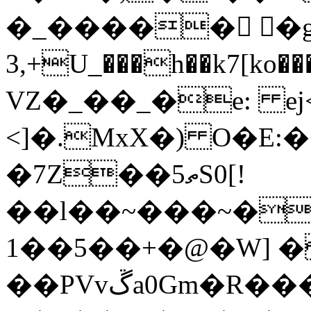
�_����� ٌ�
3,+U_���h��k7[ko���Vk���ڧ��k������n�|z��^f̰̰��F��Q���o~�.�B}f��1�#R_j��
VZ�_��_�e: ej
<]�.MxX�) O�E
�7Z��5ތS0[!
��l��~���~�o�)��qQ
1��5��+�@�W] 
��PVvڱa0Gm�R������7�h�2u�M�p����.r�i����{?