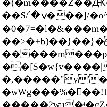
�(�m����Z��Ԫ
��S/՛�ݍ���]/�o^�_�hUU1k^ɀ9��C�=騯
�0�7=�l�&���m
��>�+ߕ)��}��}��ks��t�]��}$q��|
�����m���p�
��[S�w{v����|
�,�����"y'
�wWg���%���!E�<����;�x�;s
�����2wu�ʵ�gZ