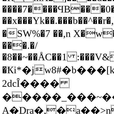
����7����ϤB���0�E
��x���Yk��.���b��^��
�SW%�7 ��,n X�
���.�/
�8��~��ÅC��1 :���V&
�Ҟi*�jw8#�b��
2dcȊ����
�����_���~��
A�Dra�,�a��>n