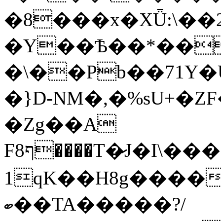
�8���x�XǕ:\��2
�Y��Ѣ��*��
�\��Pb��71Y�
�}D-NM�,�%sU+�Z
�Zg��A
Fף8����T�̷J�I\����#в$��0շ���ӅbSLxS1m��'����Я��������
1qK��H8g����
ބ��TA�����?/