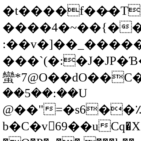
�t����f��̵�T
����4�~��{��
:��v�]��_�����
���`(�:�J�JP
蠻*7@O��dO��C
��5��:��U
@��"=�s6��
b�C�v69��uCq�X