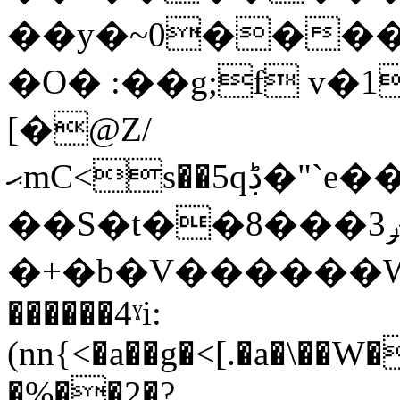
��y�~0���
�O� :��g;f v
[�@Z/
ޙmC<s��5qڋ�"`e���_�P��Ʉ4���������4u�%�
��S�t��8���3ݛ��m,
�+�b�V������W�p
������4ˠi:
(nn{<�a��g�<[.�a�\��
�%��2�?