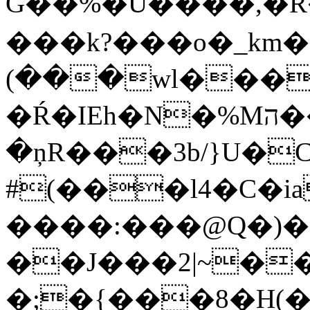
G��%�U����,�R���
���k?���o�_km
(���wl���
�Ŕ�IEh�N�%Mה��ic�4$�Hhd�\��V��V�$!Y�T�ձ����
�ņR���3b/}U�C
#(���l4�C�i
����:���@Q�)
��J���2|~�
�;�{���8�H(�