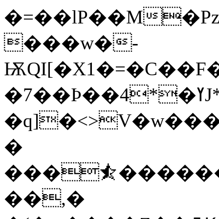
�=��lP��M�Pz
���w�-
ѬQI[�X1�=�C��F
�7��Þ��4*�ߌJ*VQ�aǧ�2��i1<���"�/g��E<��)�O�
�q]�<>V�w���
�
���⯪������[
��,�