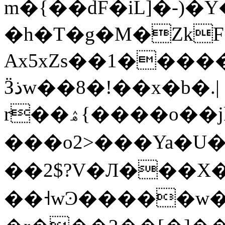
m�{��dF�iL]�-
�h�T�g�M�Zk
Ax5xZs��1����
Ӟذw��8�!��x�b�.|
r��ۿ{����o��jk�M:i�=漾
���o2>���Ya�U��
��2$?V�Л���
��˧wϿ�����w�