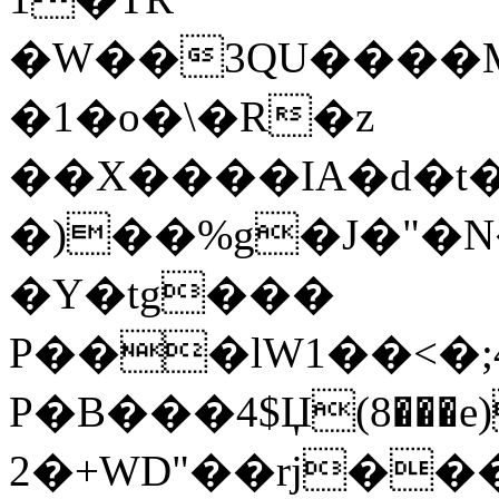
�W��3QU����M�N�
�1�o�\�R�z
��X����IA�d�t
�)��%g�J�"�
�Y�tg���
P���lW1��<�;
P�B���4$Џ(8���e)
2�+WD"��rj��