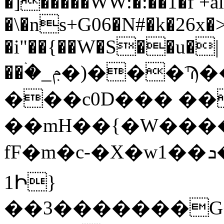
�]�����WW:�:��1�f +al�
�\�ns+G06�N#�k�26x
�i"��{��W�S��u�|
��ۛ�_ݦ�)���Ϡ��g��hM 7��K��;.�����e�z8�-
���c0D��� �
��mH��{�W����
fF�m�c-�X�w1��ݜ 7.���ܖq�6%C�,2^
1Ի}
��3�������G�