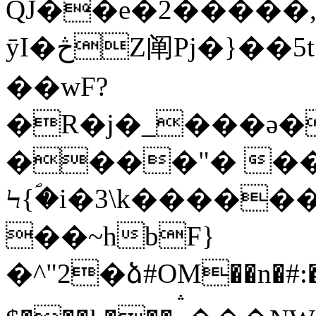
QJ��e�2�����
ӯI�څZ阐Pj�}��5t �o����΃��j�/
��wF?
�R�j�_���ə�
����"� ��
Ϟ{ؐ�i�3\k����
��~hbF}
�^"2�ձ#OM��n�#:�