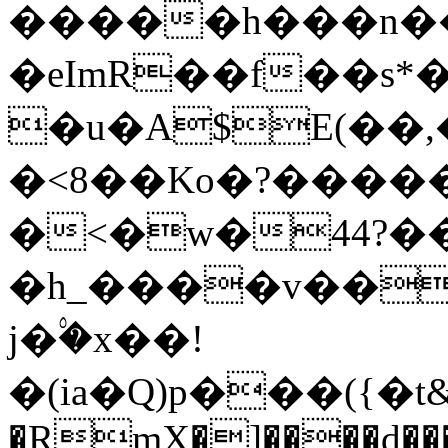
�����h���n���
�eImR��f��s*
�u�A$E(��
�<8��Ko�?����
�<�w�44?��
�h_����v��
j�۟�x��!
�(ia�Q)p���({�t&��ߜ���ǃHOgR����Ф���hwF�
�RmX�]����d���