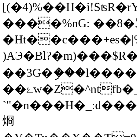
[(�4)%��H�i!Sʦ
����%nG: ��8�ߜ�ڋcJ'3�t2}
�Ht��c���+es�|
)AЭ�Bl?�m) ���$R�L�޶r
��3G�ި���l����p�Mdn�����1
��ۓw�Z�^ntfb�_E
`"�n���Н�_:d���
烱