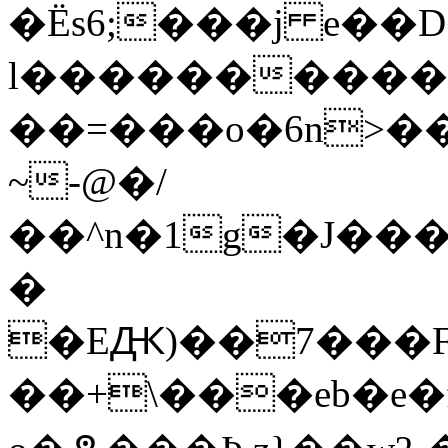
�Ës6;���j e�
l�����������
��=���o�6n>��
~-@�/
��^n�1g�J���Y
�
�EԪ)��7���F
��+\���eb�e�