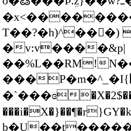
o�߷���Ϸ.ܹz}��w?ߺ��/
�x<�������
T��?�h)^��
�) NI2�E
�v:v����&p|
��%L��RM!N�
���P�m�^_�I{׬���v=N쥭
�`���ɞ�X�2$��
���i�X�}��¶�r}GY�k:�H�ޜ�
b�U��t�����^