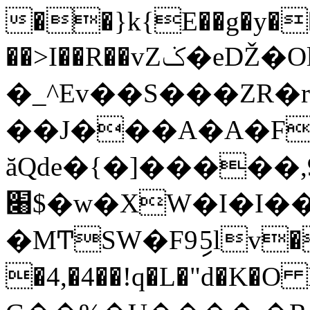
��}k{E��g�y��2
��>I��R��vZݢ�eǄ�Ol/LB��n�m�@�0 &�p
�_^Ev��S���ZR�
��J���A�A�F
ăQde�{�]�ܫ���9,����
׈$�w�XW�I�I������m
�MͲ
SW�F9ި5lv�
�4,�4��!q�L�"d�K�O