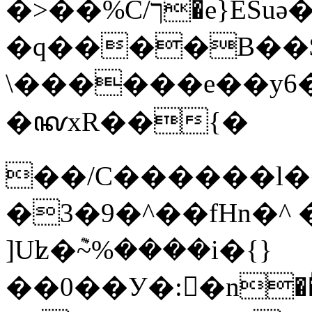
�>��%C/ך�e}ESuə�:q����S��cv
�q����B��
\������e��y6
�ꦑxR��{�
��/C������l��
�3�9�^��fHn�^
]Uʫ�݉~%����i�{}
��0��У�:�ٍn��ͪ�