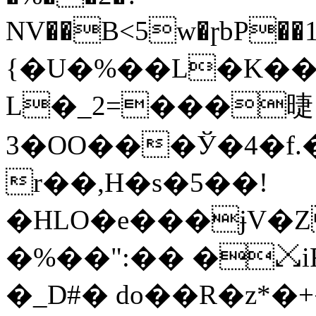
NV��B<5w�ɼbP��1$
{�U�%��L�K��R
L�_2=���㫸
3�OO���Ў�4�f.�P�
r�
�,H�s�5��!
�HLO�e���ɉV�
�%��":�� �⤩
�_D#� do��R�z*�