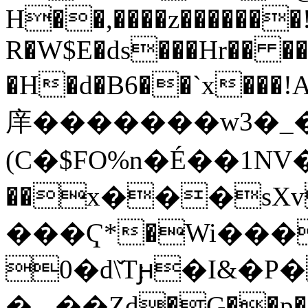
H��,��
��z������
R�W$E�ds���Hr�� ��
�H�d�B6��`x���!A3�����pА V�
庠�������w3�_
(C�$FO%n�É��1NV�
��x���s
���Ҁ*�Wi���
0�d\̌T׃ԩ�I&�P�k�p˒��Ls*u�("i�
�ۑ ��Zd�G��p���p���\71$,�|