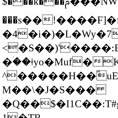
$���k���ࢧ���NW���.{(6s�д/
���s��!����F]�
�4�i�)�L�Wy�
<�S��)'����
�ۛ��ǂyo�Muf�
^�����H��ؓuE
M��\�
J�S���
�Q��$�I1C��:T
1�TR