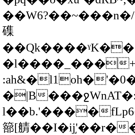
��W6?��~���n�
磼
��Qk����ˠK���
�l����_���+
:ah&�l1oh�'�
�|B���ջWnAT�
l��b.'����fL
篰[䑶��I�ĳ֣'��r�