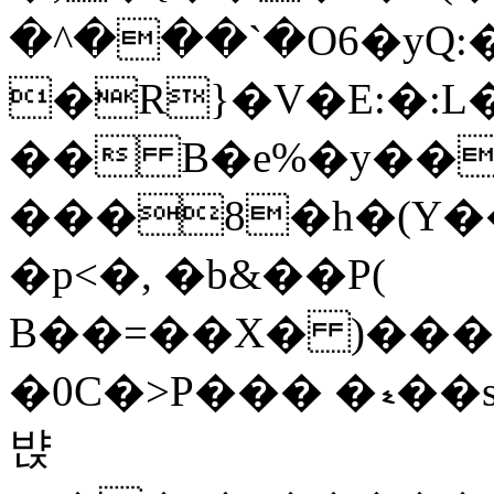
�^���`�O6�yQ:
�R}�V�E:�:L
�� B�e%�y��
���8�h�(Y�
�p<�, �b&��P(
B��=��X� )���
�0C�>P��� �ޑ��s�P���cd����)�
뱑