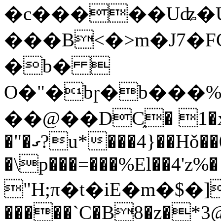
�c�����Uʥ�
���B<�>m�J7�F
�b� 
O�"�bɼ�b���
��@��DC֑� 1�x
�"�ގ?u*���4}��Hǒ��0�e]W�d�yjf}
�\p���=���%El��4'z%�
"H;π�t�iE�m�$�]
�����`C�B8�z�*3@