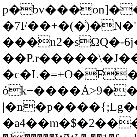
p�bv���on]��
�7F��+�(�͗)�N
���n2�sΩQ�-6
��P.r�����\�J�
�c�L�=+O�F
όk+����Ȧ>9�
|�n�p����{;Lg�
�a4��m�$�2���흫ׁ