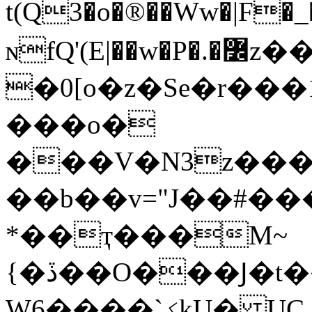
t(Q3�o�®��Ww�|F�
ɴfQ'(E|��w�P�.�߼z����#
�0[o�z�Se�r���1��
���o�
���V�Ν3z��
��b��v="J��#��
*��ҭ���M~
{�ڏ��O���Ϳ�t��O�7bg�=T��o�9�a�C���ڸ��\-
W6����`ؼkU� UC H �,�`�x�0���%