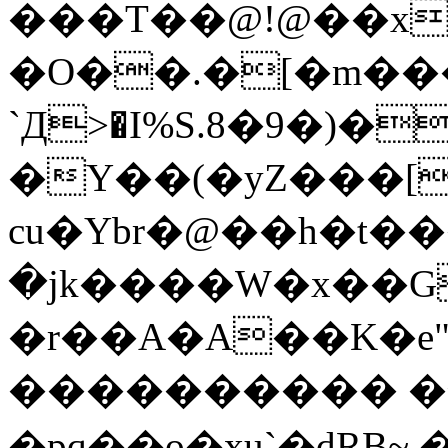
���T��@!@��x\
�O��.�[�m��
`Д>�I%S.8�9�)�
�Y��(�yZ���[
cu�Ybr�@��h�t���D�گ�ݹ
�jk����W�x��
�r��A�A��K�e
���������� �ܼ
�pq��o�xu`�dRB~,