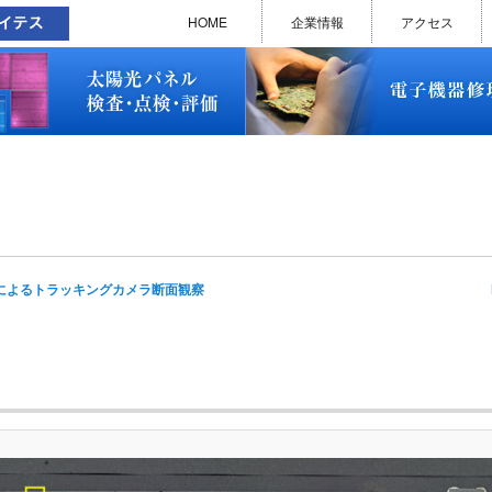
太陽光パネル検査・点検・評価
ソラメンテ
EL･PL 検査装置
EL/PL 検査装置 保守サービス
お問い合わせ
販売終了品
修理で延命できる可能性
修理のお申し込みについて
修理実績(PC)
修理実績(PC部品)
修理実績(シーケンサー)
修理実績(インバーター)
修理実績(制御ユニット)
修理実績(モーター)
修理実績(モータードライバー
修理実績(表示器)
修理実績(電源)
修理実績(マザーボード)
修理実績(基板)
修理実績(その他)
よくあるご質問
メルマガバックナンバー
お問い合わせ
HOME
企業情報
アクセス
太陽光パネル検査・点検・評価
ソラメンテ
EL･PL 検査装置
EL/PL 検査装置 保守サービス
お問い合わせ
販売終了品
修理で延命できる可能性
修理のお申し込みについて
修理実績(PC)
修理実績(PC部品)
修理実績(シーケンサー)
修理実績(インバーター)
修理実績(制御ユニット)
修理実績(モーター)
修理実績(モータードライバー
修理実績(表示器)
修理実績(電源)
修理実績(マザーボード)
修理実績(基板)
修理実績(その他)
よくあるご質問
メルマガバックナンバー
お問い合わせ
I
によるトラッキングカメラ断面観察
na