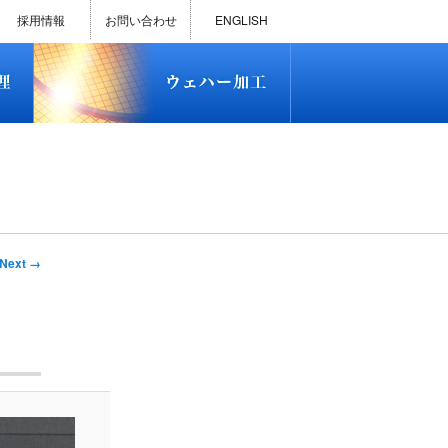
)
半導体プロセス受託加工サービス
MEMS ファウンドリーサービス
精密貫通孔加工
テスト用膜付きウェハー
評価用めっき付きシリコンウエ
研削研磨・ダイシング加工
ダイヤモンドワイヤー販売
ウェハー加工実績
ウェハー販売(Si/SOI/SiC/GaAs)
ウェハーケース販売
ICP-MS汚染分析受託サービス
TXRF汚染分析受託サービス
石英基板・ガラスウェハ加工
恋する半導体（セミコイ）
恋するパワー半導体（つよこ
ハ
い）
採用情報
お問い合わせ
ENGLISH
)
半導体プロセス受託加工サービス
MEMS ファウンドリーサービス
精密貫通孔加工
テスト用膜付きウェハー
評価用めっき付きシリコンウエ
研削研磨・ダイシング加工
ダイヤモンドワイヤー販売
ウェハー加工実績
ウェハー販売(Si/SOI/SiC/GaAs)
ウェハーケース販売
ICP-MS汚染分析受託サービス
TXRF汚染分析受託サービス
石英基板・ガラスウェハ加工
恋する半導体（セミコイ）
恋するパワー半導体（つよこ
ハ
い）
mage
Next →
vigation