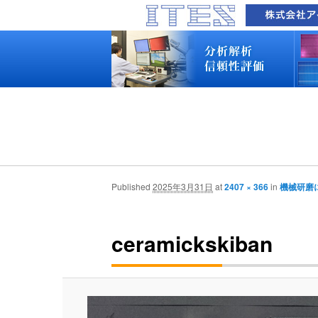
品質技術サービス TOP
故障解析・構造解析
断面研磨・加工観察・分析
表面・材料・異物・汚染分析
信頼性試験・評価
化学反応機構研究所
装置別メニュー
分析対象
装置一覧
技術資料
最新情報
分析技術者ブログ
品質技術サービス TOP
故障解析・構造解析
断面研磨・加工観察・分析
表面・材料・異物・汚染分析
信頼性試験・評価
化学反応機構研究所
装置別メニュー
分析対象
装置一覧
技術資料
最新情報
分析技術者ブログ
Published
2025年3月31日
at
2407 × 366
in
機械研磨
ceramickskiban