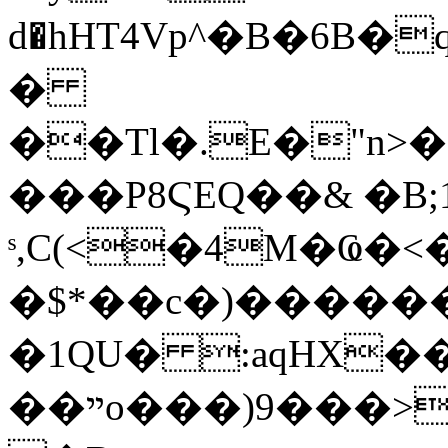
d�hHT4Vр^�B�6B�
�
��Tl�.E�"n>
���P8ϚEQ��& �B
ˢ,C(<�4M�Ҩ�
�$*��c�)������
�1QU� :aqHX�
��ײo���)9���>�x��MBf/��@�#