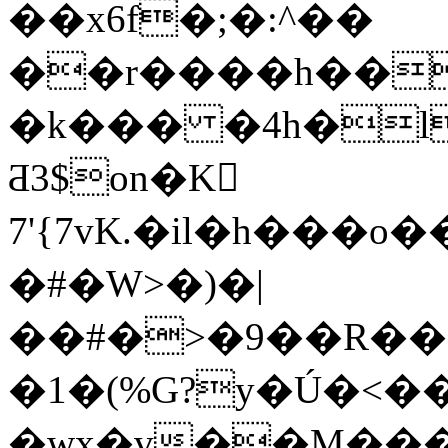
��x6f�;�:^��
��r����h��
�k��� �4h�l
Ƌ3$on�K𮷋
7'{7vK.�il�h��
�#�W>�)�|
��#�>�9��R���
�1�(%G?y�Ú�<��͏v
�wx�v��M���8