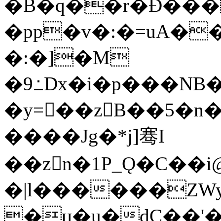
�B�q��r�Đ���
�pp�v�:�=uA���T���
�:�]�M
�9߸Dx�i�p���NB
�y=��zB��5�n�
����Jg�*j]骞I
��zn�1P_Ǫ�C��
�|l������ZW
�џ�u�dC��'�