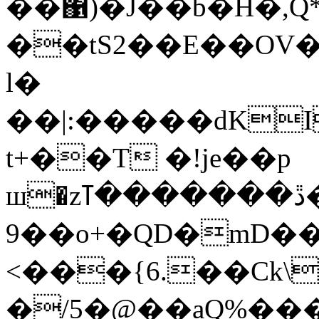
��΁)�J��b�H�,Q
��tS2��E��OV�
l�
��|:�����dKI
t+��T �!je��p
ш�zڐ�������ߠ���G���c�z�s���a�zІd
9��o+�Q
D�mD��I
<���{6.��Ck
�/5�@��aQ%���Ûٮ�,��F%��{5*.�]+8�r�̉gtzcro��