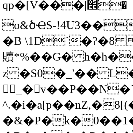
qp�[V���|׮�
o&ծҼS-!4U3��n�ᢉ��J���
�B \1D`�?�
贖*%��G� h�
z �S0�_'�� L
𷝧_�v��P��N�
^.�i�a[p��nZ,�8[
�&�P�k�0��1