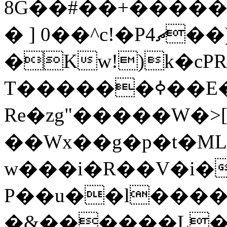
8G��#��+�����/z�ة�M�����;z5\"L�k�ˋ��s�\�<���b
� ] 0��^c!�P4ޗ��)�h]'��?
�Kw!)k�cPR
T������ߦ��E�I>L���J{d�
Re�zg"�����W�>[
��Wx��g�p�t�M
w���i�R��V�i�
P��u��l����Q1
�&������L�