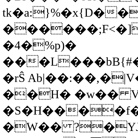
tk�a:}%�x{D��
������;F<�]
�4�%p)�
���L���bB{#
�rŜ Ab|��:��,�
��H� �w�� 
�S�H����f�
�W�� ?�Y