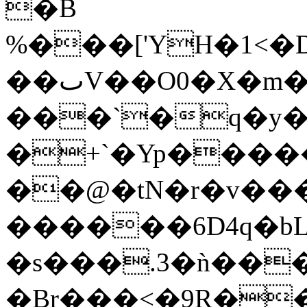
�B
%���['YH�1<
��ٮV��O0�X�m�8��`�D�J�$��$��݁���S�l�jY�8�dc|
���`�q�y
�+`�Yp����
��@�tN�r�v�
������6D4q�bLh
�s���.3�ǹ��
�Br���<�9R���:�Lh۳ۏ�3�O��N=�6^pG@\�}6O�v]�3�