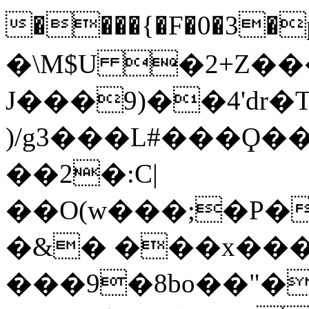
����{�F�0�3
�
�\M$U �2+Z��
J���9)��4'dr�
)/g3���L#���Ϙ�
��2�:C|
��O(w���;�P�̂
�&� ���x���ô
���9�8bo��"�