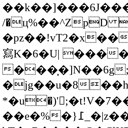
��k��]���6J���*
/�ц%��^ZpD �
�pz��!vT2�x�
寫K�6�U| ���
���͎�]N��6g
�jg��u�8��h
*�u�)'𡀥;�t!V�
��e�%�}߁_�|z��-