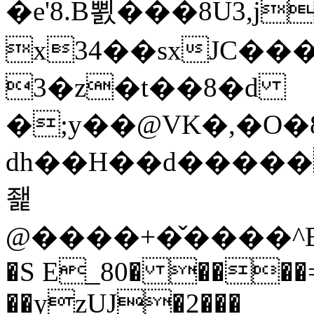
�e'8.B뾠���8U3,ϳ
x34��sxJC��
3�z�t��8�d
�;y��@VK�,�O�8
dh��H��d�����#^�
좵
@����+�̌����^ B
�S E_80� ����=
��yzUJ�2���