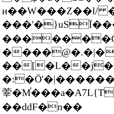
и��W���Z��l/ 
���'�}uSЇ��
�������O
����@�.�|�
��[�L��j��
�:�Ӧ'�|������S
䔂�M֓���a�A7L{T
��ddF�n��