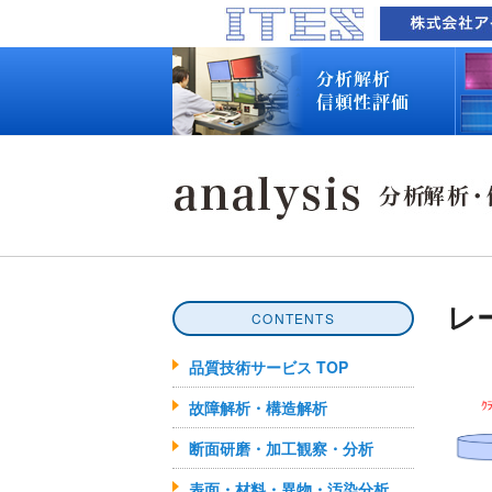
品質技術サービス TOP
故障解析・構造解析
断面研磨・加工観察・分析
表面・材料・異物・汚染分析
信頼性試験・評価
化学反応機構研究所
装置別メニュー
分析対象
装置一覧
技術資料
最新情報
分析技術者ブログ
品質技術サービス TOP
故障解析・構造解析
断面研磨・加工観察・分析
表面・材料・異物・汚染分析
信頼性試験・評価
化学反応機構研究所
装置別メニュー
分析対象
装置一覧
技術資料
最新情報
分析技術者ブログ
レ
CONTENTS
品質技術サービス TOP
故障解析・構造解析
断面研磨・加工観察・分析
表面・材料・異物・汚染分析