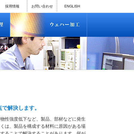
)
半導体プロセス受託加工サービス
MEMS ファウンドリーサービス
精密貫通孔加工
テスト用膜付きウェハー
評価用めっき付きシリコンウエ
研削研磨・ダイシング加工
ダイヤモンドワイヤー販売
ウェハー加工実績
ウェハー販売(Si/SOI/SiC/GaAs)
ウェハーケース販売
ICP-MS汚染分析受託サービス
TXRF汚染分析受託サービス
石英基板・ガラスウェハ加工
恋する半導体（セミコイ）
恋するパワー半導体（つよこ
ハ
い）
採用情報
お問い合わせ
ENGLISH
)
半導体プロセス受託加工サービス
MEMS ファウンドリーサービス
精密貫通孔加工
テスト用膜付きウェハー
評価用めっき付きシリコンウエ
研削研磨・ダイシング加工
ダイヤモンドワイヤー販売
ウェハー加工実績
ウェハー販売(Si/SOI/SiC/GaAs)
ウェハーケース販売
ICP-MS汚染分析受託サービス
TXRF汚染分析受託サービス
石英基板・ガラスウェハ加工
恋する半導体（セミコイ）
恋するパワー半導体（つよこ
ハ
い）
点で解決します。
、物性強度低下など、製品、部材などに発生
多くは、製品を構成する材料に原因がある場
査することで解決することがあります。何が