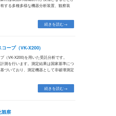
保有する多種多様な機器分析装置、観察装
続きを読む→
ープ（VK-X200)
（VK-X200)を用いた受託分析です。
察、計測を行います。測定結果は国家基準につ
に基づいており、測定機器として非破壊測定
続きを読む→
化観察