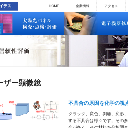
太陽光パネル検査・点検・評価
ソラメンテ
EL･PL 検査装置
EL/PL 検査装置 保守サービス
お問い合わせ
販売終了品
修理で延命できる可能性
修理のお申し込みについて
修理実績(PC)
修理実績(PC部品)
修理実績(シーケンサー)
修理実績(インバーター)
修理実績(制御ユニット)
修理実績(モーター)
修理実績(モータードライバー
修理実績(表示器)
修理実績(電源)
修理実績(マザーボード)
修理実績(基板)
修理実績(その他)
よくあるご質問
メルマガバックナンバー
お問い合わせ
HOME
企業情報
アクセス
太陽光パネル検査・点検・評価
ソラメンテ
EL･PL 検査装置
EL/PL 検査装置 保守サービス
お問い合わせ
販売終了品
修理で延命できる可能性
修理のお申し込みについて
修理実績(PC)
修理実績(PC部品)
修理実績(シーケンサー)
修理実績(インバーター)
修理実績(制御ユニット)
修理実績(モーター)
修理実績(モータードライバー
修理実績(表示器)
修理実績(電源)
修理実績(マザーボード)
修理実績(基板)
修理実績(その他)
よくあるご質問
メルマガバックナンバー
お問い合わせ
ーザー顕微鏡
不具合の原因を化学の視
クラック、変色、剥離、変形
する不具合は様々です。その
合が多く、その材料を分析調