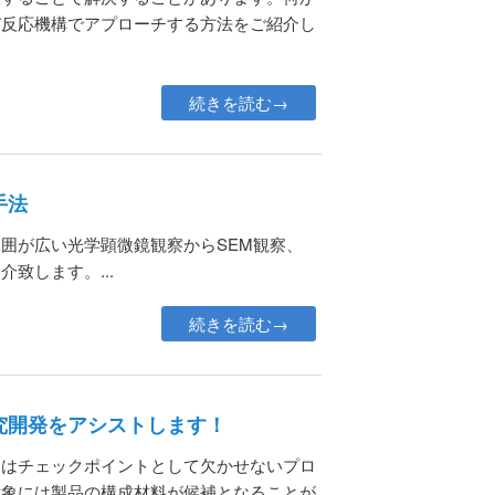
び反応機構でアプローチする方法をご紹介し
続きを読む→
手法
囲が広い光学顕微鏡観察からSEM観察、
致します。...
続きを読む→
究開発をアシストします！
価はチェックポイントとして欠かせないプロ
対象には製品の構成材料が候補となることが