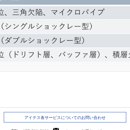
アイテス各サービスについてのお問い合わせ