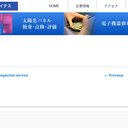
太陽光パネル検査・点検・評価
ソラメンテ
EL･PL 検査装置
EL/PL 検査装置 保守サービス
お問い合わせ
販売終了品
修理で延命できる可能性
修理のお申し込みについて
修理実績(PC)
修理実績(PC部品)
修理実績(シーケンサー)
修理実績(インバーター)
修理実績(制御ユニット)
修理実績(モーター)
修理実績(モータードライバー
修理実績(表示器)
修理実績(電源)
修理実績(マザーボード)
修理実績(基板)
修理実績(その他)
よくあるご質問
メルマガバックナンバー
お問い合わせ
HOME
企業情報
アクセス
太陽光パネル検査・点検・評価
ソラメンテ
EL･PL 検査装置
EL/PL 検査装置 保守サービス
お問い合わせ
販売終了品
修理で延命できる可能性
修理のお申し込みについて
修理実績(PC)
修理実績(PC部品)
修理実績(シーケンサー)
修理実績(インバーター)
修理実績(制御ユニット)
修理実績(モーター)
修理実績(モータードライバー
修理実績(表示器)
修理実績(電源)
修理実績(マザーボード)
修理実績(基板)
修理実績(その他)
よくあるご質問
メルマガバックナンバー
お問い合わせ
Image
← Previous
inspection service
navigation