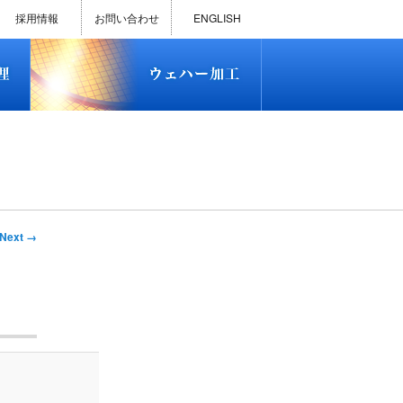
)
半導体プロセス受託加工サービス
MEMS ファウンドリーサービス
精密貫通孔加工
テスト用膜付きウェハー
評価用めっき付きシリコンウエ
研削研磨・ダイシング加工
ダイヤモンドワイヤー販売
ウェハー加工実績
ウェハー販売(Si/SOI/SiC/GaAs)
ウェハーケース販売
ICP-MS汚染分析受託サービス
TXRF汚染分析受託サービス
石英基板・ガラスウェハ加工
恋する半導体（セミコイ）
恋するパワー半導体（つよこ
ハ
い）
採用情報
お問い合わせ
ENGLISH
)
半導体プロセス受託加工サービス
MEMS ファウンドリーサービス
精密貫通孔加工
テスト用膜付きウェハー
評価用めっき付きシリコンウエ
研削研磨・ダイシング加工
ダイヤモンドワイヤー販売
ウェハー加工実績
ウェハー販売(Si/SOI/SiC/GaAs)
ウェハーケース販売
ICP-MS汚染分析受託サービス
TXRF汚染分析受託サービス
石英基板・ガラスウェハ加工
恋する半導体（セミコイ）
恋するパワー半導体（つよこ
ハ
い）
Next →