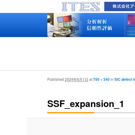
品質技術サービス TOP
故障解析・構造解析
断面研磨・加工観察・分析
表面・材料・異物・汚染分析
信頼性試験・評価
化学反応機構研究所
装置別メニュー
分析対象
装置一覧
技術資料
最新情報
分析技術者ブログ
品質技術サービス TOP
故障解析・構造解析
断面研磨・加工観察・分析
表面・材料・異物・汚染分析
信頼性試験・評価
化学反応機構研究所
装置別メニュー
分析対象
装置一覧
技術資料
最新情報
分析技術者ブログ
Published
2024年8月1日
at
750 × 340
in
SiC defect 
SSF_expansion_1