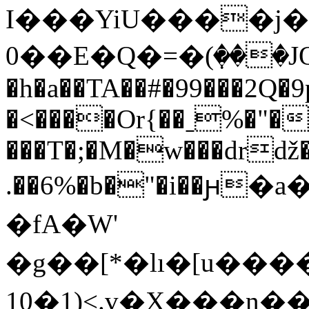
I���YiU����j�
0��E�Q�=�(ٜ���JQ
�h�a��TA��#�99���2Q�9
�<����Or{��ˍ%�"�
���T�;�M�w���drǆ
.��6%�b�"�i��ԩ�
�fA�W'
�g��[*�lı�[u����N
10�1)<.v�X� ��n