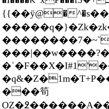
{{��ӱ@�^�s���9
�����q�}�Zk�z
��������7�~`
���|��w����?�z
�ʿ�F��X�I#1'
�q&�Z�1m�T+P
���筍
OZ�߶������A��