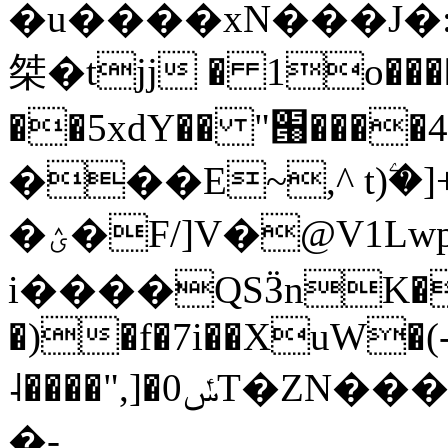
�u����xN���J�:
桀�tjj � 1o����
��5xdY�� "՘���
���E~,^ t)ۧ�
�ؽ�F/]V�@V1Lwpmai�x+ۆ�s�j��M��lq���ߓ
i����QSӞnK�.
�)�f�7i��XuW�(
˨����",]�0ݽT�ZN����U����D>a+Հ}e&P��N;�`�P�v����Iv����!&�����4e�47�=�0��3|
�-