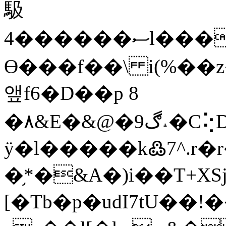
馺
4������ސl���'�Mt�v��Q��_Q��d.����aھ�˪b����ʄ�7N5M��p&��b
Ө���f��\ i(%��
앺f6�D��p 8
�٨&E�&@�ڰ9˔�C⢕DE�&���%�A���K��}
ÿ�l�����k߷7^.
�֥*�&A�)i��T+XS
[�Tb�p�udI7tU��!