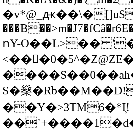
�v*@_ԫ��\�[]u$�
���B��>m�J7�fCâ�r6
ոY-O��L>�� '
�
<���0�5^�Z@ZE
����S��0��ah�
S�燊�Rb��M��D!
��Y�>3TM6�*I͕!
��`+����1�