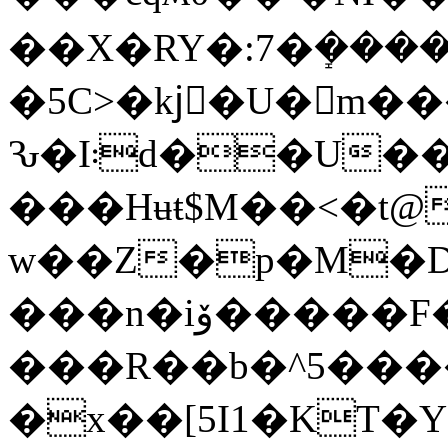
��X�RY�:7�ܻ���
�5C>�kjٔ�U�m�
Ԅ�I܃d��U��G����
���Hʉŧ$M��<�t@4��
w��Z�p�M�
���n�iۆ�����F�
���R��b�^5�����Ӵ�Χ�ٲa
�x��[5I1�KT