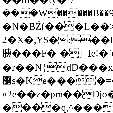
���W�����B�
�N�BŹ(���L��
2�X�,Y$�:�
胰���F� �]+fe!�
�r��N{dD���x!
߼s�Ke����=��o�� ia�y�^��
#2e��z�pm��Dj
����q,^����H