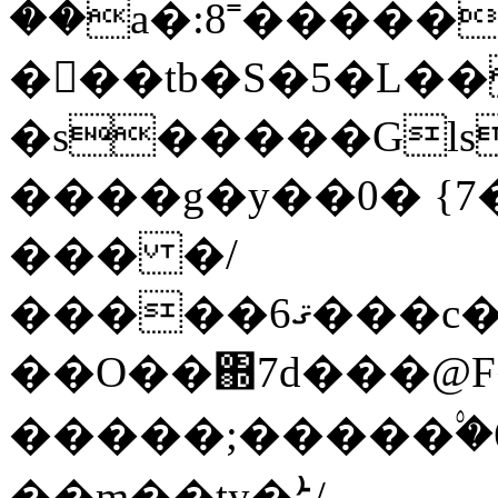
��a�:8˭�����
�􌪻��tb�S�5�L��
�s�����Gl
����g�y��0� {
��� �/
�����6ޤ���c���o޹�&�3�����\��a����Tό0�Q���#����^ŦC=��O�
��O��΍7d���@F�
�����;�����۟�
��m��ty�ܑ/