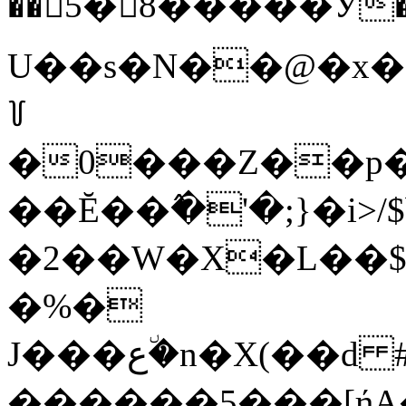
��󫾧5�8�����Ӱ����
U��s�N��@�x
꒦
�0���Z��p�
��Ĕ��߮�'�;}�i>/$bݏ�q""�. �&
�2��W�X�L��$US
�%�
J���ع�٘n�X(��d #���F���ZR�U�]w
������5���[ήA�