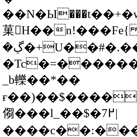
��N�Ы���t��+�
菓򵆐H��n!���Fe
�ڲ�+U��#�.��vgnK
�Tc�=������
_b轢��*��
ғ��)��$����sѧ��
㑳���l_��$�߂7 |
����c��:���6�(w