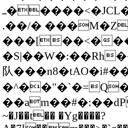
ߺ�����<�JCL�C�ԍ%rs�@���
.��/� ���M�Z
���[��<��
�S|��W�:��Rh
队���n8�tAO�i#�
�^��"�`�=Q��
��am��#�:��dP
~�J��t�� �Yg����?