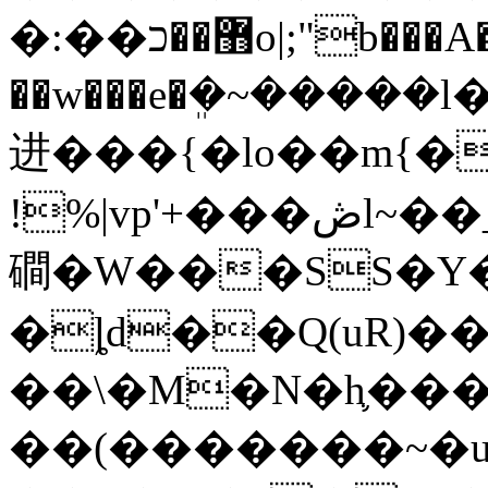
�:��޻��כo|;"b���A���'m{D�`!
��w���e�ܸ�~�����
进���{�lo��m{�
!%|vp'+���ڞl~��_���׺�����X2�����:�KR9oкN'A���9��SPW^���g�������X��({�\� #_Q���ܻ����<
磵�W���SS�Y�
�ȴd��Q(uR)����
��\�M�N�h֛���
��(�������~�u�C�׉��F1�]�;#��