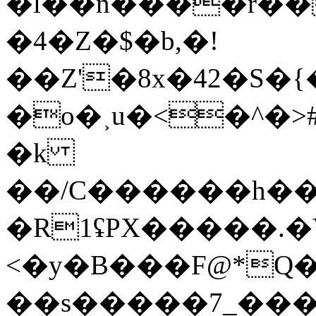
�l��n����r��
�4�Z�$�b,�!
��Z'�8x�42�S�{
�o�˲u�<�^�>#d
�k
��/C������h��
�R1ʢPX�����.�
<�y�B���F@*Q
��s�����7_���߿7��[1p��Cw.�����