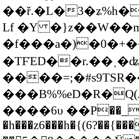
��ř.�L�3�ʑ%h
Lf �Y �}z��W��
�f���a�)�0�+
�TFΈD��r.��˲
����=;�#s9TSR
���B%%eD�R�Q(Jb
����6υ ��P��_\o
�h���z6���h�{(6?��{�