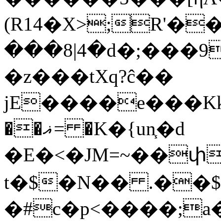
(R14�X>;R'�
���8|4�d�;���9
�z���tXq?ĉ��
jE����e���Kk
��ޣ= �K�{un֧�d
�E�<�JM=~��փ
t�$�N�� .��$
�#c�p<����;a�