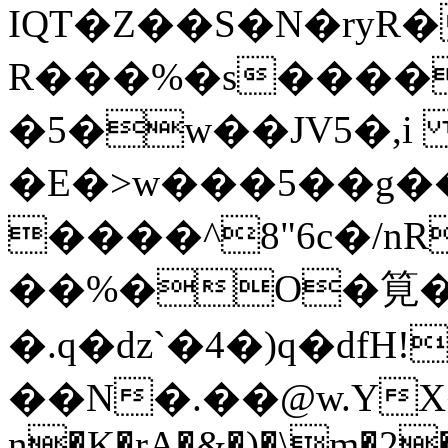
IQT�Z��S�N�ry
R���%�s����
�5�w��JV5�,
�E�>w���5��g�
����^8"6c�/n
��%�O�筧��
�.q�dz`�4�)q�df
��N�.��@w.YX�
n�K�rA�&�)�\m�2�