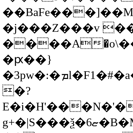
��BaFe���]��M
�j���Z���v 
����А�o\
�ԗ��}
�3pw�:�ܡl�F1�#�a���D���Jk�k���_�LG��L���3iۏ�)U_"�ݏ�k�Š
�?
E�i�H'���N�'�
g+�|S���ѯ�6ޏ�B�M6��!.�bE1ե�̴6.Ҽ�kL��6�{�[�����a���$��r2�dG8'�:�F��;t��0np��w� ee�s�F)���[����.S�a���7���)�������m����&�>Mvd��2tÖB��ݩ2�����q��`��HEz�ۤ|