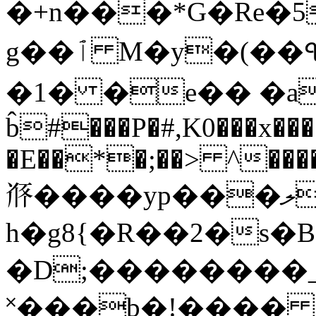
�+n���*G�Re�5qADA
g��ٱ M�y�(��ঀ�p�!�����K�
�1� �e�� �a
b̂#���P�#,K0���x��
�E��*�;��> ^����
𗭿����yp���ލ-
h�g8{�R��2�s�B
�D;��������
˟���b�!����