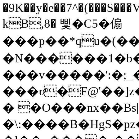
�9K��y�e��7^�(���S��
kB,8� 삧�C5�傓
���p��*qu�(��
�N������1�b
���v�����
':�
���ʋ�F@'��]z
� �O���nx��Bs|
�\:����B�HgS�p