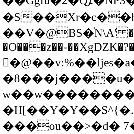
��Ggfu�2�Qܐ�NP3�+��-
�S��Xr�c��h
��V�@BS�֫N\A' �d
�O���z��-��XgǱK�?�>
�@��v:%��ǉes�
�8���j����u�
w��w��������
�H[��Y�Y��S^{�
���ou��>�d� 7�