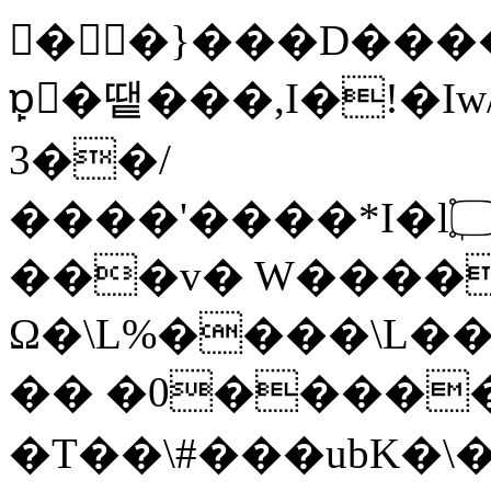
��}���D������
ɒ̙ٓ�땥���,I�!�I
3��/
����'����*I�lٖ۝����a�Qu_u�ֽUu��|
���v� W�����
Ω�\L%����\L�
�� �0�����a
�T��\#���ubK�\�L��s��75