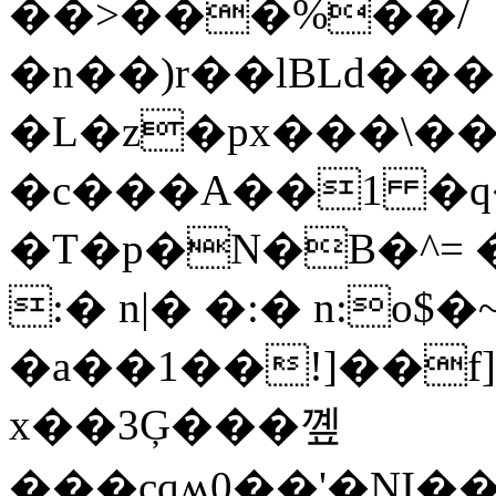
��>���%��/
�n��)r��lBLd��
�L�z�px���\��
�c���A��1 �q�^
�T�p�N�B�^=
:� n|� �:� n:o$
�a��1��!]��f]
x��3Ģ���꼪
���cqʍ0��'