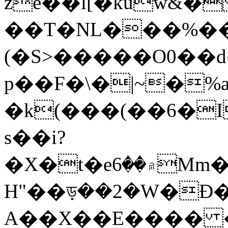
ze��l[�kuw&�
��T�NL���%����
(�S>�����O0��
p��F�\�|~�%
�k(���(��6�I>�"O5��
s��i?
�X�t�e۾��6Mm���i<0�����(�}E��jf*)����T3-
H"��ড়��2�W�Ð�
A��X��E���� �