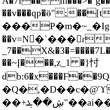
A�7l��m���>�`g�
��v���qp�ӫ";�
���P�m�~_�Ig׬|
��v=N�`���ɾ�
_7��X&�3�=����7L�
��~Į���,z_1 �}忖
db:6�x���F��9Q��ܯiŝ�^vDҡ#��_m�;z�W�V\��3g�Oj�����gO��ŋD�iզ�NU�z²%Ӟ*=0��e�q��gUb�P�p'
�Q�,�D��c�@ϓ
��+ڜ��ܔ"��ai��S�N=