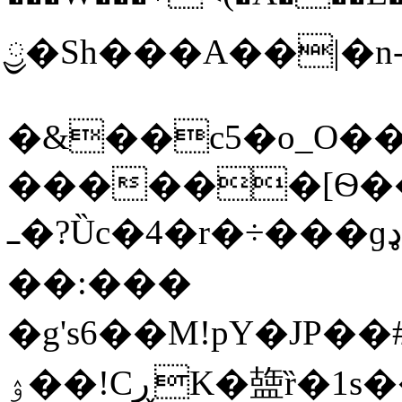
ྱ�Sh���A��|�n
�&��c5�o_O��0V
������[Ѳ��
ߺ�?Ȕc�4�r�÷���ɡډ���������b��
��:���
�g's6��M!pY�JP��
ۉ��!CڕK�䀇ȑ�1s��K[o}