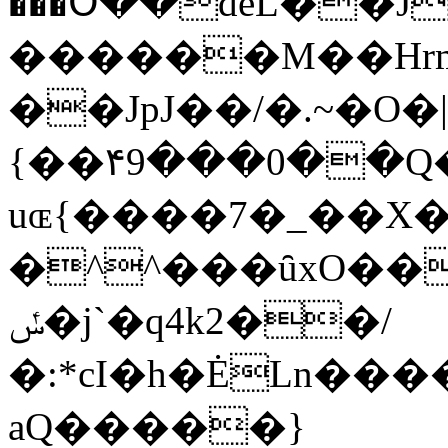
���Օ��deL��J
������M��Hrm[
��JpJ��/�.~�O�|
{��۴9���0��Q
uɶ{����7�_��
�^^���ȗxO���t���"ɤ�+����
ݽ�j`�q4k2��/
�:*cI�h�ĖLn����
aQ�����}