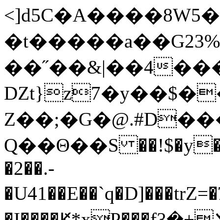
<]d5C�A����8W5
�t�����a��G23%ݰ��&=��& B^��nxOg�;
��˝��&|��4��
Ǳt}z7�y��$�
Z��;�G�@.#D��
Q��Θ��S ��!$�y��
�2��.-
�U41��E��`q�D]���tr
�I����Ԟ*xP���fݏ+�3�{��h1�N"