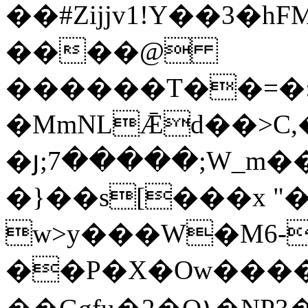
��#Zijjv1!Y��
3�hF
����@
������T��=�:
�MmNLǢd��>C
�յ;7�����;W_m�
�}��s[���x 
w>y���W�M6-�
��P�X�Ow�����+