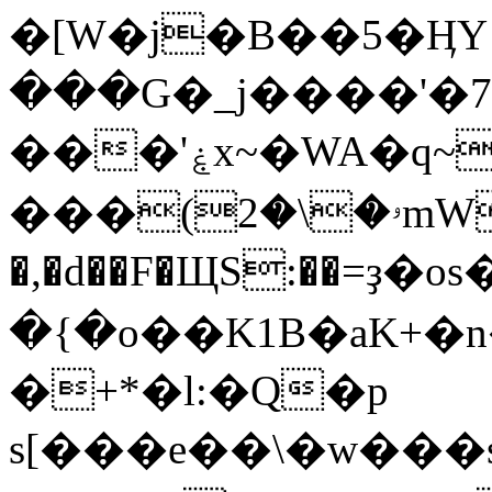
�[W�j�B��5�ӉY
���G�_j����'�7
���'ۼx~�WA�q~���XF̍�l�m�p�}
���(ۥ�\�2mWo��F�`�C�E�)�o��/
�,�d��F�ЩS:��=ҙ�
�{�o��K1B�aK+�
�+*�l:�Q�p
s[���e��\�w���