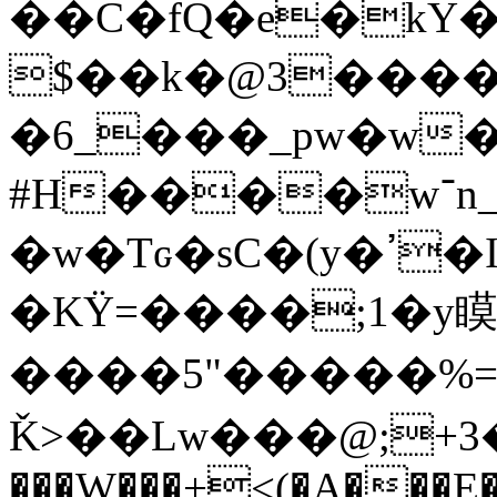
��C�fQ�e�kY
$��k�@3����
�6_���_pw�w
#H����w־n_�����7��|{�K�
�w�Tԍ�sC�(y�ߴ�I����ҕF�#�3g��o����M�]R`����;���sl}
�KΫ=����;1�y
����5"�����%=
Ǩ>��Lw���@;+3��
���W���+<(�A���