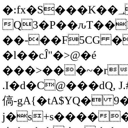
�:fx�S���K��؀�&ǚH_�
Q3�P��ԉT��
��-��F5CG �
�l��cĴ"�>@�é
���>���~�r
.I�d�C@���dQ, J
傐-gA{�tA$YQ� 9
j�s+s�����̵-s�X�