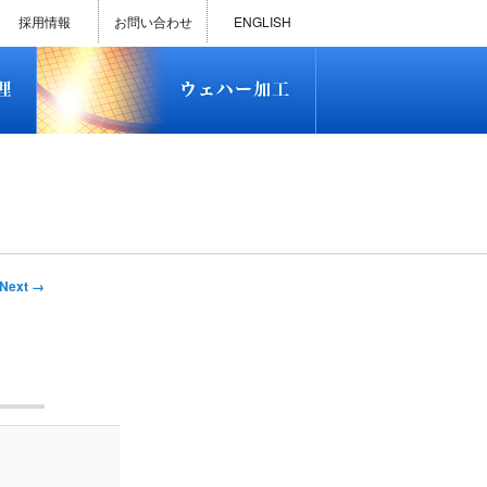
)
半導体プロセス受託加工サービス
MEMS ファウンドリーサービス
精密貫通孔加工
テスト用膜付きウェハー
評価用めっき付きシリコンウエ
研削研磨・ダイシング加工
ダイヤモンドワイヤー販売
ウェハー加工実績
ウェハー販売(Si/SOI/SiC/GaAs)
ウェハーケース販売
ICP-MS汚染分析受託サービス
TXRF汚染分析受託サービス
石英基板・ガラスウェハ加工
恋する半導体（セミコイ）
恋するパワー半導体（つよこ
ハ
い）
採用情報
お問い合わせ
ENGLISH
)
半導体プロセス受託加工サービス
MEMS ファウンドリーサービス
精密貫通孔加工
テスト用膜付きウェハー
評価用めっき付きシリコンウエ
研削研磨・ダイシング加工
ダイヤモンドワイヤー販売
ウェハー加工実績
ウェハー販売(Si/SOI/SiC/GaAs)
ウェハーケース販売
ICP-MS汚染分析受託サービス
TXRF汚染分析受託サービス
石英基板・ガラスウェハ加工
恋する半導体（セミコイ）
恋するパワー半導体（つよこ
ハ
い）
mage
Next →
vigation