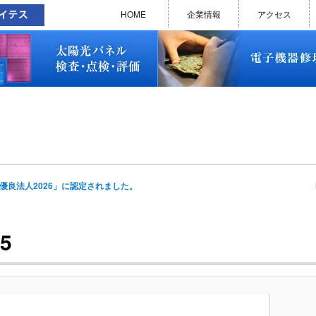
太陽光パネル検査・点検・評価
ソラメンテ
EL･PL 検査装置
EL/PL 検査装置 保守サービス
お問い合わせ
販売終了品
修理で延命できる可能性
修理のお申し込みについて
修理実績(PC)
修理実績(PC部品)
修理実績(シーケンサー)
修理実績(インバーター)
修理実績(制御ユニット)
修理実績(モーター)
修理実績(モータードライバー
修理実績(表示器)
修理実績(電源)
修理実績(マザーボード)
修理実績(基板)
修理実績(その他)
よくあるご質問
メルマガバックナンバー
お問い合わせ
HOME
企業情報
アクセス
太陽光パネル検査・点検・評価
ソラメンテ
EL･PL 検査装置
EL/PL 検査装置 保守サービス
お問い合わせ
販売終了品
修理で延命できる可能性
修理のお申し込みについて
修理実績(PC)
修理実績(PC部品)
修理実績(シーケンサー)
修理実績(インバーター)
修理実績(制御ユニット)
修理実績(モーター)
修理実績(モータードライバー
修理実績(表示器)
修理実績(電源)
修理実績(マザーボード)
修理実績(基板)
修理実績(その他)
よくあるご質問
メルマガバックナンバー
お問い合わせ
I
優良法人2026」に認定されました。
na
5