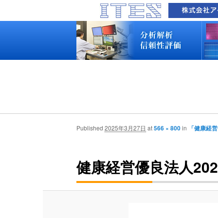
品質技術サービス TOP
故障解析・構造解析
断面研磨・加工観察・分析
表面・材料・異物・汚染分析
信頼性試験・評価
化学反応機構研究所
装置別メニュー
分析対象
装置一覧
技術資料
最新情報
分析技術者ブログ
品質技術サービス TOP
故障解析・構造解析
断面研磨・加工観察・分析
表面・材料・異物・汚染分析
信頼性試験・評価
化学反応機構研究所
装置別メニュー
分析対象
装置一覧
技術資料
最新情報
分析技術者ブログ
Published
2025年3月27日
at
566 × 800
in
「健康経営
健康経営優良法人202