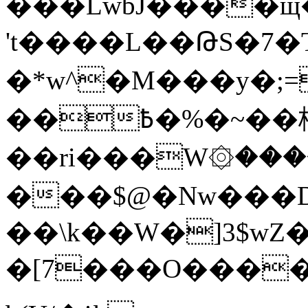
���LwbJ����щ
't����L��ԹS�
�*w^�M���y�;=r�f;ދ���
�%�߿�~��柮�}
�
��ri���W۞��
���$@�Nw���D
��\k��W�]3$wZ
�[7���O����,