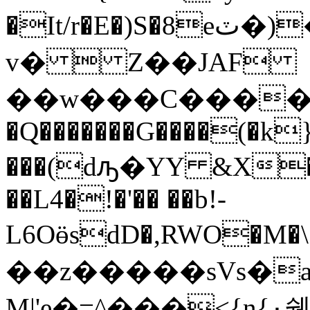
�It/r�E�)S�8eٽ�)�;�Y�v�9�&�9�<��O�J�g
v�  Z��JAF
��w���C�����N�0
�Q�������G����(�k
���(dԡ�YY &X��_
��L4�!�'�� ��b!-
L6OӫsdD�,RWO�M�
��z�����sVs�
М|'e�=^���<{n{٠쉗>