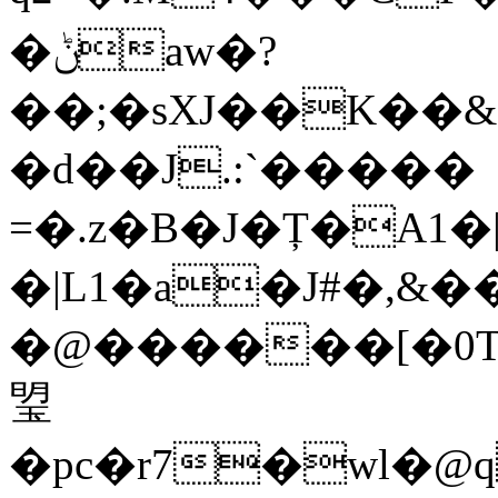
�ݨaw�?
��;�sXJ��K��
�d��J.:`�����
=�.z�B�J�Ț�A1�|
�|L1�a�J#�,&�
�@������[�0
琞
�pc�r7�wl�@