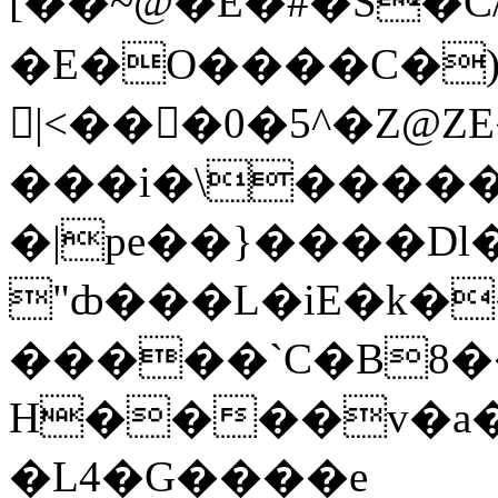
[��~@�E�#�S�C
�E�O����C�
𸘅|<���0�5^�Z@
���i�\�����a
�|pe��}����Dl
"ȸ���L�iE�k�
�����`C�B8��
H����v�a�
�L4�G����e