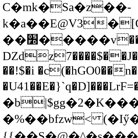
C�mk�Sa�z��-
k�a��E@V3�[O�sUèj
��׽�����v��pg)�]�Yi�V�pw��G������
Ǳdz7����$��J
��!$�i �c(�hGO0��n�
�U41��E�}`q�D]���LrF=
�b|$gg�2�K�
�%��bfzw< (�Iӳ�
{{��S�@�^�s