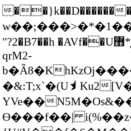
��}k��D�������3����e��N7Bf�>�$K�
w��;���>�*�1��
"?2�B7��h �AVf��U޻*̞Z�B�~Py� r�H ~׉-
qrM2-
b�Ǟ8�KhKzOj��
�&:T;x`�(U⯨Ku2[
YVe��N5M�Os&�
Ө���f��| i(%��z