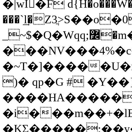
�|wI�F d{H�o���W
���`͢l�Z3ֲ>S��o
_~$�Q�Wqq;߼�m����?��o?EE
���NV���4%�c
�~T�]�����U�m��!�~
)� qp�G # �Y��
����HA�����
�i���m��+�lE�Sg��o���ڰ
�KΣ�����;��