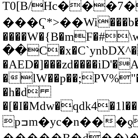
T0[B/Hc���7
���Ҁ*>��Wi���b�
����W�{B�mF�#
��C�x�C`ynbDX^�
�AED�]���zd����iD'�A
�lW��p��;PV%"�
�h�d
�[�I�Mdw�qdk4�1l�
pߏm�yc�n���ƍ5�m�6m ,�ٲ�F�a���v��T#٬qUm$[56+�m��(�ڦ! �y��9��������EC� &")
�����B�d��)��