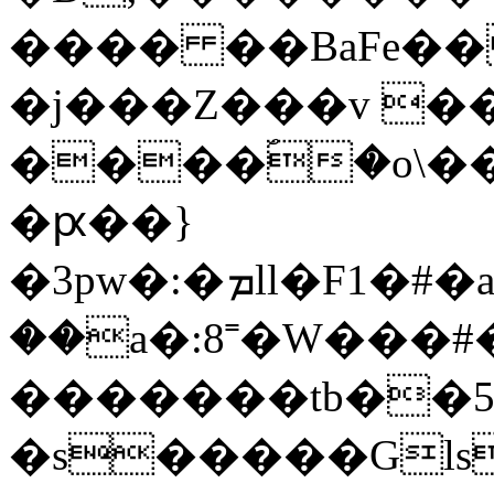
���� ��BaFe��
�j���Z���v 
����ؐ�o\
�ԗ��}
��a�:8˭�W���
�������tb��5
�s�����Gl