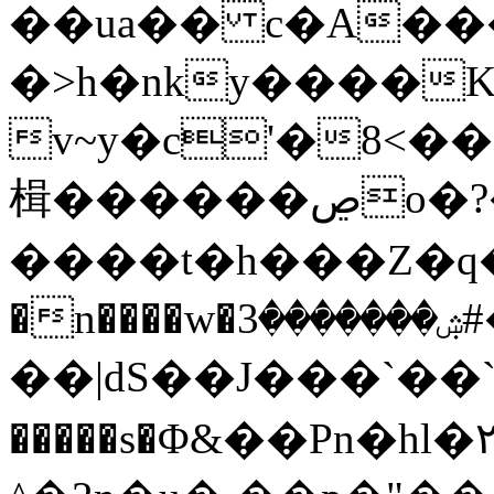
��ua�� c�A���
�>h�nky����K
v~y�c'�8<��
楫������ڝo�?�<�����Wn
����t�h���Z�q��׻F��V>ձw�����Ƨ
�n����w�ۺ�������3#��
��|dS��Ј���`��`�
�����s�Φ&��Pn�hl