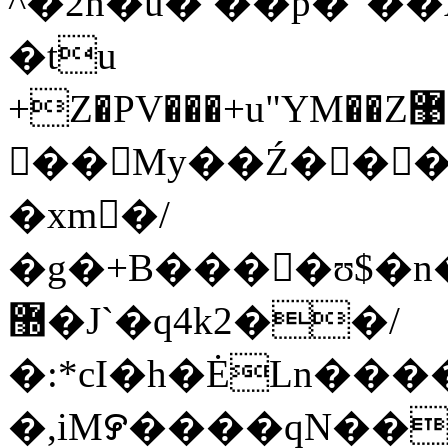
^�2n�u� ��p�"
�tu
��My��Ź��
�xm�/
�g�+B����ʊ$�n���Fdf2cُ��{��ת�.f�
޽�J`�q4k2��/
�:*cI�h�ĖLn��
�,iM꯸����qN��