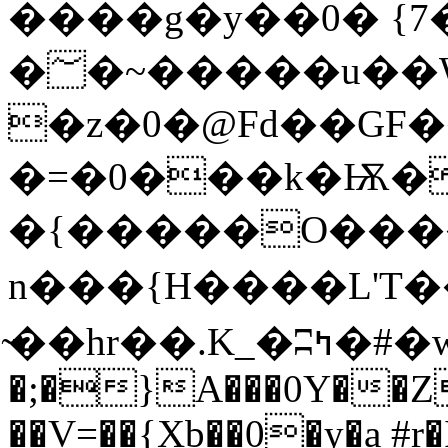
����g�y��0� {7
�؅�~�����u��WZo�I��0���7�\��u�C�
�z�0�@Fd��GF
�=�0���k�Ѭ�
�{�����O����
n���{H����L'T
̴��hr��.K_�ʭߤ�#�w��P�ɢ���JG�o�*w��u�����m��-
�;�}A���0Y��Z
��V=��{Xb��0�y�a #r