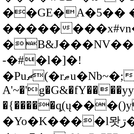
��GE�A�5�� �
��������x#vn�
�B&J���NV���s�=��r
-�#�l�]�!
�Puޗ(�rޠu�Nb~�;��A3r�D���*�,�������wϿ��c��T�����0��h�˽�/]���sw>\�{�Y���1��c��S���'[8B&i3@�%����B��
A'~�'g�G&�fY����yy
�{�����qָ(ų���()
�Yo�K����l뫗ڗ����� i`^&�?