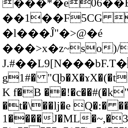
���*�e06��
��1��F5CG 
�l���Ĵ"�>@�é
���>x�z~so)
J.#��L9[N���bF.T
g1#� "Ɋb�X�ɤX�(�t.�
K f�B ��!�c��#(�k
�t�\��ǉ�e Q�:� ��
1����J�ML�~,�3