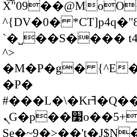
X͠"09��@MoO
^{DV�0� *CT]p4q�"
`�˽��S���� 
^>
�M�P�g� {^E�
�P�
#���L�\�Krߔ�Q���=�A���t_-
ܢG�p��׹o��5+�9�]��{h�3X���qG���C9��MI�p��&B�Ȍ�(�Z�׍���VH��j,�=�
Se�~9�>��'t�J$N