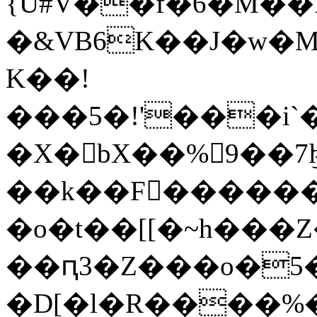
{U#V��f�6�M��Iٲb\�(�Ed����++
�&VB6K��J�w�M�
K��!
���5�!'���i`�
�X�bX��%9��7
��k��F�����
�o�t��[[�~h���
��ԥ3�Z���o�5�
�D[�l�R����%�