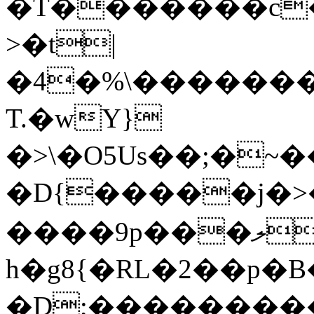
�T�������c�
>�t|
�4�%\������
T.�wY}
�>\�O5Us��;�~
�D{�����j�>
����9p���ލ-
h�g8{�RL�2��p�B�
�D;��������