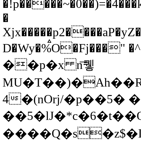
�!p�����~�0��)=�4�
�
Xjx�����p2����aP�yZ
D�Wy�%ࠫO�Fj���"
�
��p�x n͞퀳
MU�T��)�Ah��RY
4�(nOrj/�p��5� �
��5�lJ�*c�6�t��
����Q�s�z$�