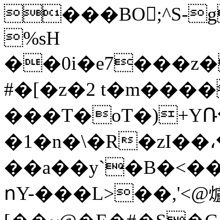
���BO;^S-g
%sH
��0i�e7���z�
#�[�z�2 t�m����
���T�oT�)+YՌ
�1�n�\�R�zI��
��a��y`�B�<�
ոY-���L>��,'<@爐