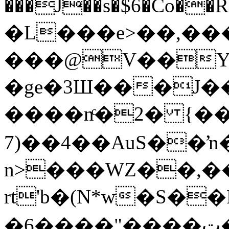
���J��s�$6�Co��Rg�e.�Y%Λ&��
�L���e>��,���
���@V��Y�
�ge�3Ш���J�
����nͨ�2� {
7)��4��AuS��
n>���WZ��,�
rt'b�(N*w�S��
�6����"����ټ�]k㻭�o�.�|