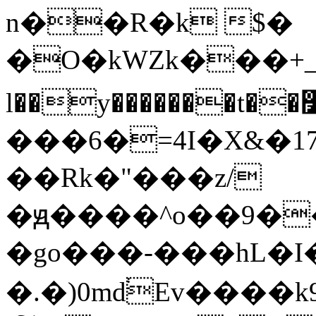
n��R�k $�
�O�kWZk���+_�_�
l��y�������t��׷�}�ӭ�>p��
���6�=4I�X&�1
��Rk�"���z/
�ԭ����^o��9���
�go���-���hL�I
�.�)0md֔Ev����