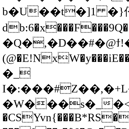
b�U��t�]1 �}
db:6�x���F���9Q��ܯh��^vXҡ#��_m:z�W�V\���gWNh����gN��ËD�i�f�NW�z²%Ӟ.�7���Q�gfUbW�p'��(
�Q�,�D��#�@ϯ!
(@�E!NxW�y���iE��C�*1��~ه�����RB�Vuy�6�~`ϻo*Ӳ�
�_
I�:���#Z��,�+L
�W���s�_�<
�CSYvn{���B*RS�