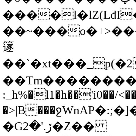
����l�lZ(LđI�
��~���o�+>��
篴
��`�xt���_p(�2���:4���϶�|1
��Tm���������j�
:_h%�l1�h��'i0��/<��
�>|B���ջWnAP�:;�]�o
�Gڒ.'�2�Z��