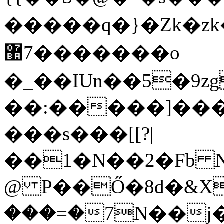
�����q�}�Zk�zk����/4
�������7޺o
�_��IUn��5�9zg
��:�����]���
���s���[[?|
��1�N��2�Fb 
@ P��Ő�8d�&X�
�=���7N��j���Ō]S�@