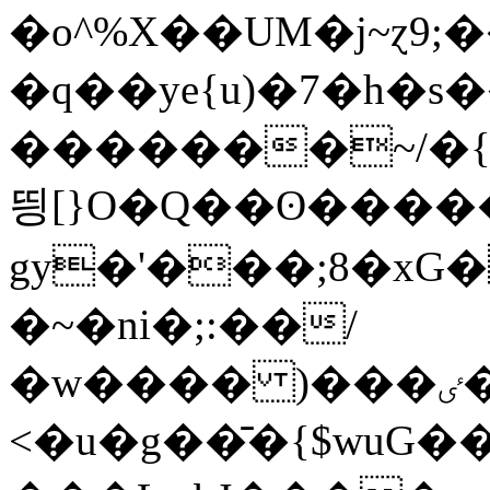
�o^%X��UM�j~ɀ9;
�q��ye{u)�7�h�
�������~/�{�
띙[}O�Q��ʘ����
gy�'���;8�xG
�~�ni�;:��/
�w���� )���ٸ�L�ݎ�۝�c�S�iwL���K�����;
<�u�g��̄�{$wuG�