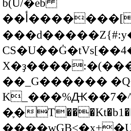
b(U/�ėb
��أ�������[�mk���5�r��ǧ���b9�8��$碘
���d�����Z{#:y
CS�U��Ġ�tVs[��
X�ҙ����:�(���
��_G������ �Q
K_���%Ԫ��7�^
�֛�T���Kt�b1
����wGB<�x+�U