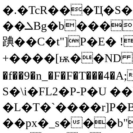
�.�TcR���Ҵ�S�P5��
��ܠBg�b���$����%NHd2&��+��Er�E2P$5�y�'�J
䠄��C�t"]P�E� !
+����[ѭ��ND [�
�f��9�n_�F�F�T���4�A
S�\i�FL2�P-P�U �
�L�T�`����r]P
��px�_s���b