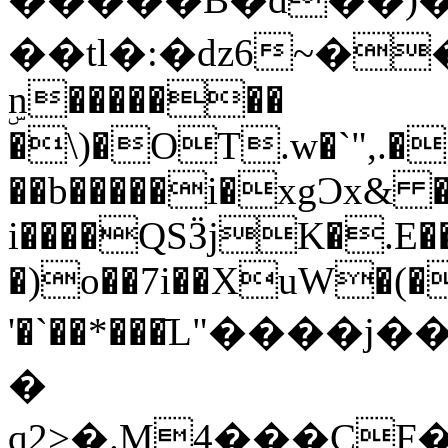
��tl�:�dz6~�
ۣn�������
�\)�OT.w�`",.�
��b�����i�xgƆx& 
i����QSӞjK�.E��
�)o��7i��XuW�(�
'�`��*���ֿL"����j
�
q2>�.M4��͏�CF�~