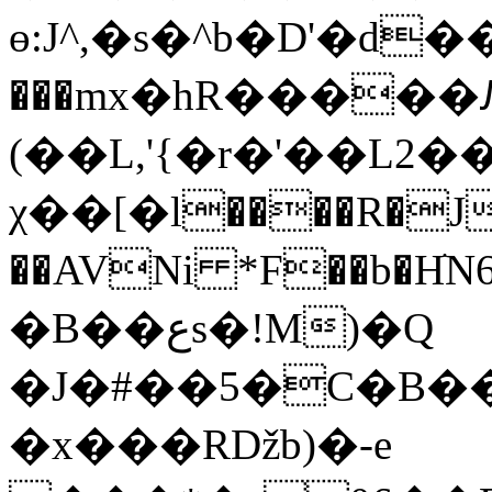
ɵ:J^,�s�^b�D'�d
���mx�hR�����Ԕ
(��L,'{�r�'��L2
χ��[�l����R�J
��AVNi *F��b�Hֹ
�B��عs�!M)�Q
�J�#��5�C�B��ܹS~��Q0��=jG�Am��6A�ڼ`GO6sQ:��Vx����:_LZ
�x���Rǅb)�-e