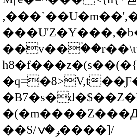
,���`��U�m��'
���U'Z�Y���,�b�s��ڕ��)
��v��ؙ��r��\
h8�f���z�(s��(
�q=�8>V,t��Ƒ
�B7�s�d�$��Z
�(�m����Z���Ԫ
��S/ݛ�ݍ����]/