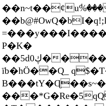
��n~t��¢uٝ%���
��b@#OwQ�bI�qǃ;
=���y���I����
P�K�
��5dڮ0�����4�ʋnSP3���;_ YF���J�S�tD�{�3������?Dz&��N���΀F&}tU�x3��3�s�w��
їb�hÖ��Q_ q$�
B���tY�Ɋ��s~
���*G�Re�5qQ