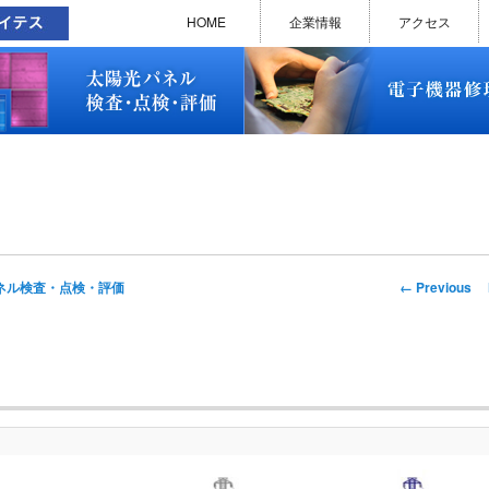
太陽光パネル検査・点検・評価
ソラメンテ
EL･PL 検査装置
EL/PL 検査装置 保守サービス
お問い合わせ
販売終了品
修理で延命できる可能性
修理のお申し込みについて
修理実績(PC)
修理実績(PC部品)
修理実績(シーケンサー)
修理実績(インバーター)
修理実績(制御ユニット)
修理実績(モーター)
修理実績(モータードライバー
修理実績(表示器)
修理実績(電源)
修理実績(マザーボード)
修理実績(基板)
修理実績(その他)
よくあるご質問
メルマガバックナンバー
お問い合わせ
HOME
企業情報
アクセス
太陽光パネル検査・点検・評価
ソラメンテ
EL･PL 検査装置
EL/PL 検査装置 保守サービス
お問い合わせ
販売終了品
修理で延命できる可能性
修理のお申し込みについて
修理実績(PC)
修理実績(PC部品)
修理実績(シーケンサー)
修理実績(インバーター)
修理実績(制御ユニット)
修理実績(モーター)
修理実績(モータードライバー
修理実績(表示器)
修理実績(電源)
修理実績(マザーボード)
修理実績(基板)
修理実績(その他)
よくあるご質問
メルマガバックナンバー
お問い合わせ
Image
← Previous
ネル検査・点検・評価
navigation