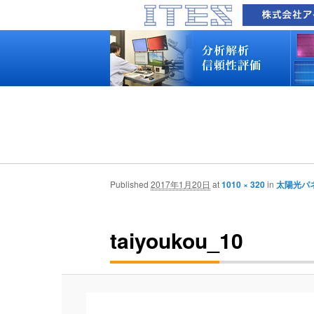
品質技術サービス TOP
故障解析・構造解析
断面研磨・加工観察・分析
表面・材料・異物・汚染分析
信頼性試験・評価
化学反応機構研究所
装置別メニュー
分析対象
装置一覧
技術資料
最新情報
分析技術者ブログ
品質技術サービス TOP
故障解析・構造解析
断面研磨・加工観察・分析
表面・材料・異物・汚染分析
信頼性試験・評価
化学反応機構研究所
装置別メニュー
分析対象
装置一覧
技術資料
最新情報
分析技術者ブログ
Published
2017年1月20日
at
1010 × 320
in
太陽光パ
taiyoukou_10