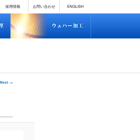
)
半導体プロセス受託加工サービス
MEMS ファウンドリーサービス
精密貫通孔加工
テスト用膜付きウェハー
評価用めっき付きシリコンウエ
研削研磨・ダイシング加工
ダイヤモンドワイヤー販売
ウェハー加工実績
ウェハー販売(Si/SOI/SiC/GaAs)
ウェハーケース販売
ICP-MS汚染分析受託サービス
TXRF汚染分析受託サービス
石英基板・ガラスウェハ加工
恋する半導体（セミコイ）
恋するパワー半導体（つよこ
ハ
い）
採用情報
お問い合わせ
ENGLISH
)
半導体プロセス受託加工サービス
MEMS ファウンドリーサービス
精密貫通孔加工
テスト用膜付きウェハー
評価用めっき付きシリコンウエ
研削研磨・ダイシング加工
ダイヤモンドワイヤー販売
ウェハー加工実績
ウェハー販売(Si/SOI/SiC/GaAs)
ウェハーケース販売
ICP-MS汚染分析受託サービス
TXRF汚染分析受託サービス
石英基板・ガラスウェハ加工
恋する半導体（セミコイ）
恋するパワー半導体（つよこ
ハ
い）
Next →