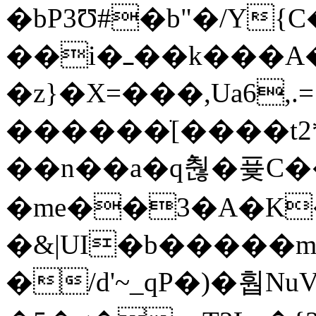
�bP3Ʊ#�b"�/Y
��i�ߺ��k���A�\��A�s� �r�~|}
�z}�X=���,Ua6,.=
������ׂ[����t2*%0ah0ܝz�Ñ/o��te�|w�e A
��n��a�q݅춶�퓿C
�me��3�A�K
�&|UI�b�����m
�/d'~_qP�)�훱NuV