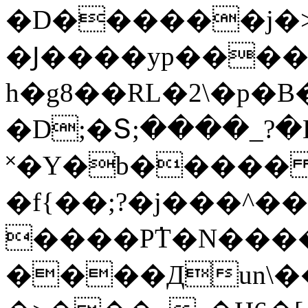
�D������j�>
�Ϳ����yp����
h�g8��RL�2\�p�B
�D;�Տ;����_?�E
˟�Y�b����� 
�f{��;?�j���^��
����P߭T�N��
����Дun\�