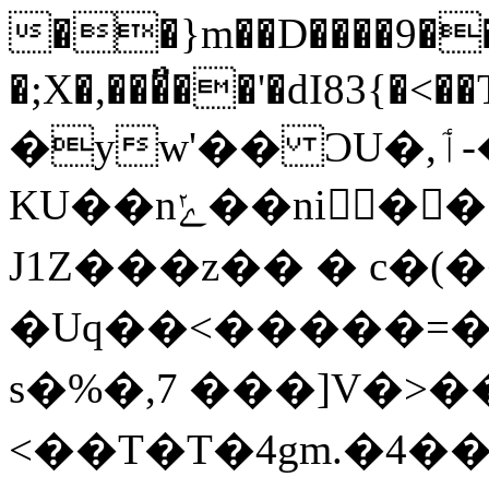
��}m��D����9�
�;X�,���̈́��'�dI8
�yw'�� ϽU�,ٲ-�;���i�-
KU��nݺ��ni��ߎ��vC�`j�<B�rp�S��s�2SI>�)�9�l3�i�^��-
J1Z���z�� � c�(
�Uq��<�����=
s�%�,7 ���]V�>
<��T�T�4gm.�4��