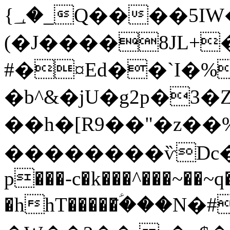
{؀�_Q����5IW��#N�>���w�k 4�@�h�Y7t��H1]
(�J����8JL+
#�¤Ed��`I�%=
�b^&�jU�g2p�3�Z
��h�[R9��"�z��
��������ѷD
p���-c�k���^���~��
�hhT�����ؑ�̄��N�