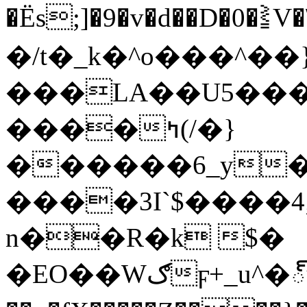
�Ës;]�9�v�d��D�0�⪒V
�/t�_k�^o���^�
���LA��U5���
����ߤ(/�}
������6_y�
����3I`$����
n��R�k $�
�EO��Wګϝ+_u^�్u.�4��iW�k��w{}