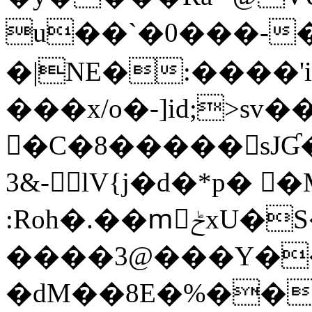
u��`�0���-�
�|NE�:����'i
���x/o�-]id;>
�C�8����� sJƓ
3&- lV{j�d�*p� 
:Roh�.��mْݲxU�S��:u8i:�s���w�&���<|f��Fb���ČY�ͦd"tL��AC��{�+��m�J#ٛ�G�Moy�c���ӃF�.�T���Vj�ɦR���K
����3@���Y��
�dM��8E�%��