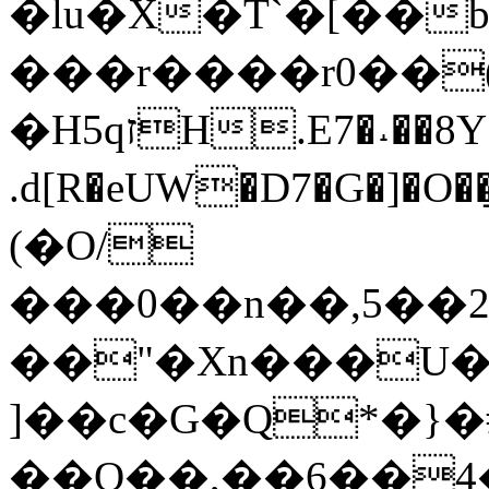
�lu�X�T`�[��
���r����r0��(
�H5qזH.E7�˔��8Y!_k��$��6��IiT�Ɛ��o�����
.d[R�eUW�D7�G�]�O��͟��
(�O/
���0��n��,5��2M3
��"�Xn���U�
]��c�G�Q*�}
��Q��,��6��4