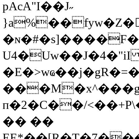
pAcA"I��J˶
}a%��fyw�Z�
�ɴ�#�s]����F�
U4�Uw��J�4�"i
�E�>wҩ��j�gR�=
���M�x^���g�
п�2�C��/<��+P\
�� ��
EE*��[R�T�7��