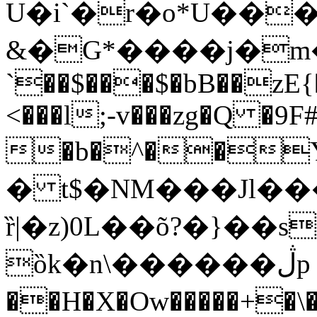
U�i`�r�o*U�����8�
&�G*����j�m��
`��$���$�bB��zE{
<���l;-v���zg�Q �9F#
�b�^��Y�ݺ���d���J�g�b���w��qeoJYi*���6/fJQ 2
� t$�NM���Jl��
ȑ|�z)0L��õ?�}��
ȍk�n\������ڷp w>y���W��M.#'��$MI5-
��H�X�Ow�����+�\