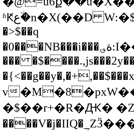
�@=u6ք��u�X��٘
ʱԞع�٘n�X(��D W:�$��&@�kIi�:Ta�z�@{���v�{��uhz+�z$��̞�9y��x�ةs>-
�>$��q
�0���NB���i���ة؈:I��]�%8�/N����%b�����ee4�Λ5�H
��� �$����.,js���2y�
�{<��g��y�,�+,��$�
v�M�8�pxW�
�$��r+�R�Ԫ� �Z]z 
����V�j�IIQ�ܴ_ZӞ�