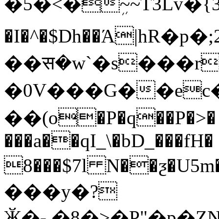
�5�<�ܹ~~T3Lv�{3D
�I�^�$Dh��Ά|hR�
��स�w`�s���r
�0V���G��e
��(o�P�q��P�>�
���a��qI_\�bD_���fH�
8���$7l N��ƺ�U5
���y�?
Ӂ�-.�8�>�P"�p�ZN�p�#��ץi4���