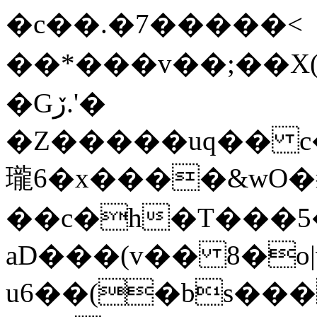
�c��.�7�����<
��*���v��;��X(�'��m� |MW
�Gڒ.'�
�Z�����uq�� c�A����qJ�
瓏6�x����&wO�ɍ
��c�h�T���
aD���(v�� 8�o
u6��(�bs����������׮��h]r