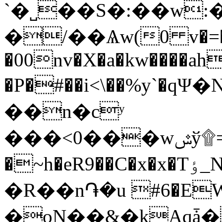
`�˽��S�:��w:
�/��Ѧw(0 v�=�"�
�00nv�X�a�kw����ah
�P�#��i<\��%y`�
��n�cʸ
���<0���wݜў۩=��,p}3�#�W�áKئ�[8GT!i$.$����
�~h�eR9��C�x�x�Tٶ_N��(�IݠI��!
�R��n֏�u #6�EW �v�
�oN��&�kAqǡ��t�H&�W���,'�