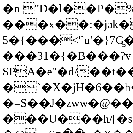
�n "D�l��P�
���x��:�jǝk�
5�{���<'`u'�}7
���31�{�B���?v
SPA�e"�d/��t�
�`�X�jH�6��h��
�=S��J�zww�@����v
���U���h/[�s