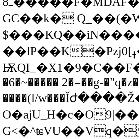
ߺ8�����F�MDAF�9��b��C�?
GC��k� Q_��(�
$���KQ��iN���
��lP��K�Pzj0[ߪ�Q�� ���w�-
ѬQI_�X1�9�C��F�X
�6�~����� 2�=��g-�"q�
����(l/w���Ǐժ�
O�ajU_H�c�O9|��
G<�^ʨVU��Vq�'gh�