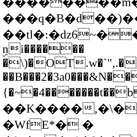
��������m��G�q[�Ѷm�l��L
���q�B�d��)���
��tl�:�dz6~��<1�C��
ۣni������
�\)�OT.w�`",.�
��B���2�3a0���&N�
{�~�4�������t�
��K����,�\�
�WfE*� �