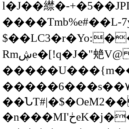
l�J��䌝�-+�5��JP
����Tmb%e#��L-7y
$��LC3�r�Yo:�
Rmڜe�[!q�J�"䒋V@ �Ғ�
�����U���{m���
�����6���s��۷�޼�c{���ڵ�����o��Xթ�]��1n���sGt�;p��&Kɴ��1��h�v�5�
��ՆT#|�$�OeM2��
�n���MI'ڂeK�j��6�,醮