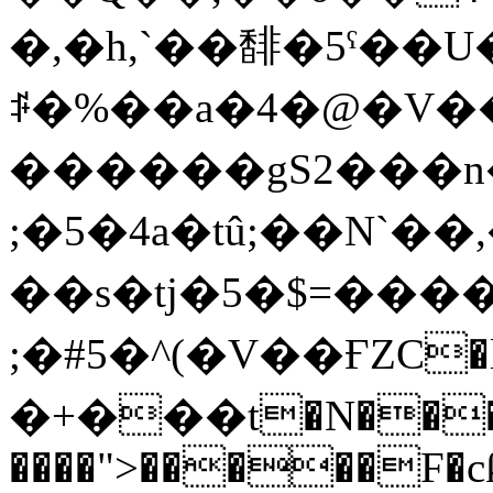
�,�h,`��馡�5ˁ��
ꌭ�%��a�4�@�V�
������gS2���n�q
;�5�4a�tû;��N
��s�tj�5�$=����
;�#5�^(�V��ҒZC�l
�+���t�N��
����">�����F�cƙ�