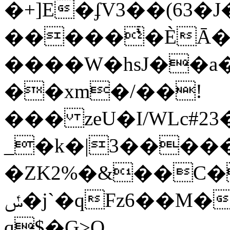
�+]E�ʄV3��(6
�����ͥ�ЀĀ�
����W�hsJ��a
��xm�/��!
��� zeU�I/WLc#
_�k�|3����
�ZK2%�&��C�
Fz6��M���΀F&
ݽ�j`�q
q$�Ԍ>O