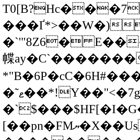
T0[B?Hc���7
���Ґ*>��W�)
�`'"8Z6� E��
幉ay�C`�������
*"B�6P�cC�6H#���
�˜ޱ��*!Y��"<�7g�
�`$���$HF[�I�
[��pn�FMޔ�X��Us{69k����F�>�