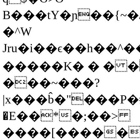
B���tY�ɲ��{~�
�^W
Jru�i��ϵ��h��^��Ǯ�X��,�V
�����K� � � �
���~���?
|x���b̂�"���
�E��*�;��>
����[�����