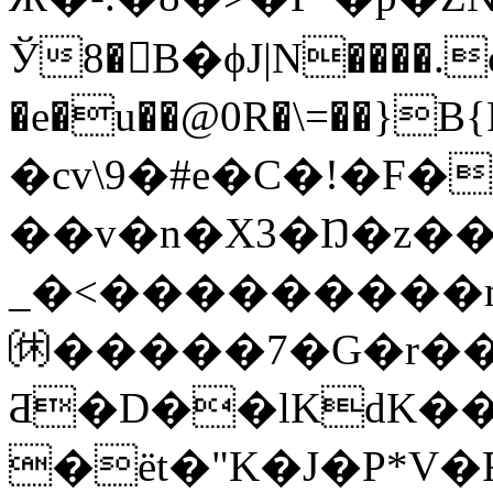
Ў8�󭷅B�ϕJ|N����.
�e�u��@0R�\=��}B{P���BE���ݹF��11�LmP��
�cv\9�#e�C�!�F�i
��v�n�X3�Ŋ�z��b
_�<���������m
㉁�����7�G�r��
Ƌ�D��lKdK��
�ёt�"K�J�P*V