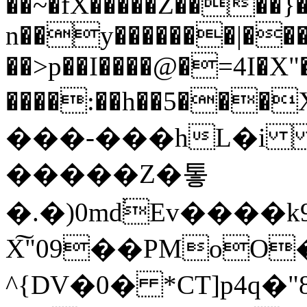
��~�fX�����Z����}�
n��y�������|���
��>p��I����@�=4I�X"
����:��h��5���X~�Po�ڮ�
���-���hL�i
�����Z�톻
�.�)0md֔Ev����k
X͠"09��PMoO
^{DV�0� *CT]p4q�"