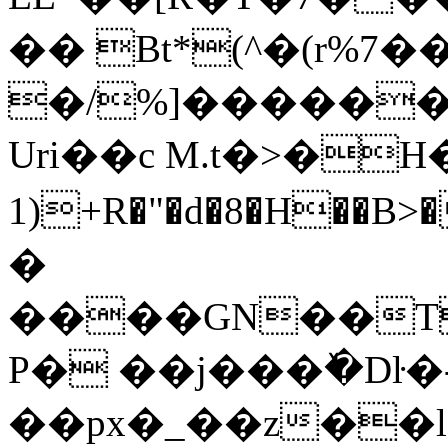
�� Bt*(^�(r%7
�/%]������
Uri��c M.t�>�
H
1)+R�"�d�8�H��B>
�
����GN��T�
P� ��j���ٚ�Dŀ
��px�_��z��l"������<.؀)