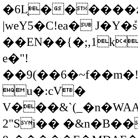
�6L̖������z
|weY5�C!ea� J�Y�
��EN��{�;,1k
e�"!
��9(��6�~f��m�
u�:cV�
V���&`(_�n�W
2"Si�� �&n�B��