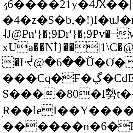
ʒ6����21y�4Ԕ��|
�4�z�$�b,�!)I�uJ�mI�7
˨J@Pn'}�;9Dr'}�;9Pv�+
xUa��Nİ}��|1\C�
�Iᔷ@�6��Ǔ�Ơ�
���Cq�F�ڲ�CdE��ܹS~�`��`~�ޒA�k2�-
S����80�l勢t�
ׅR��leI��Y���
������n�6�Ǆ�