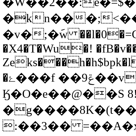
�W��2��:e�=$�
�kn���;<�
�v�;�݇w ��l�0�=G� ٧6ΑL�j�ƃ
�X4�T�Wu�! �fB�v��
Zeks���h�h$bpk�l
�ۓ���f ��9ݝ��v�h�|��Ԋ)�+�!�|
Ӄ�O�e��@��S 8
�g����8K�(t��
:��3�� =��A�