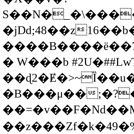
S��N�_�\���
�jDd;48��z16�
����B����ë��
� W���b #2U�##Lw
��ɖ2�Ɇ�>~Ȉ��
�B���μ��;�?
��=�v��F�Nd��M
��z���Zf�k�49�%���Q��n��ػ