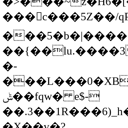
�>���~z�H6�[
��� c���5Z��/
���5�b�|����
��{��lu.����
�-
���L���0�XBx #9�l�#
ݰ��fqw� e$-
��.3��1R���6)_
�X��v�?