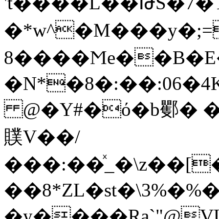
't����L��ԹS�
�*w^�M���y�;=r�f;ޏ���
���8Ϻe��B�E�����V">
�
�N*�8�:��:06�
@�Y#�ό�b䣤� �
贌V��/
���:��ͯ_�\z��[
��8*ZL�ѕt�\3%�%�
�y����Ra`"@