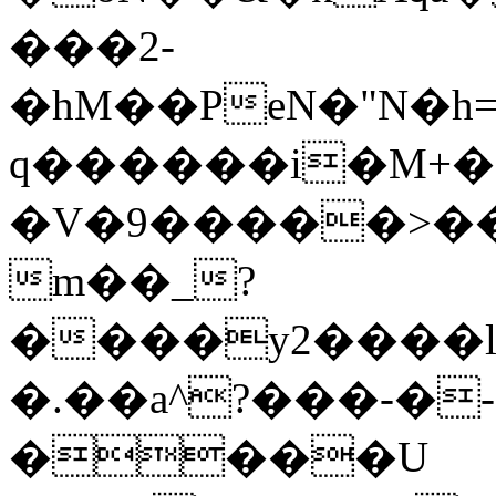
���2-
�hM��PeN�"N�h=
q������i�M+�
�V�9�����>���
m��_?
����y2����l
�.��a^?���-�- dٽ���� �
����U