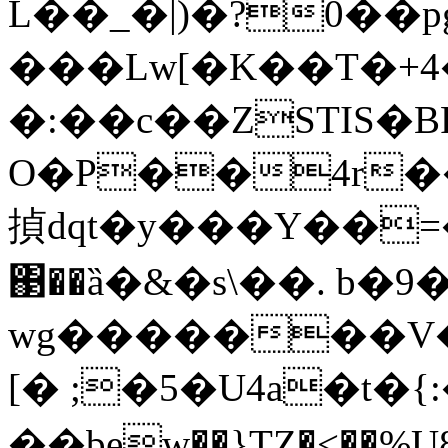
L��_�|)�?0��
���Lw[�K��T�+4�
�:��c��ZSTIS�
O�P��4r
揁dqt�y���Y��
΃��ȁ�&�s\��. b�9����
wg�������V�
[� ;�5�U4a�t�{
��bew��}TZ�<��%U8